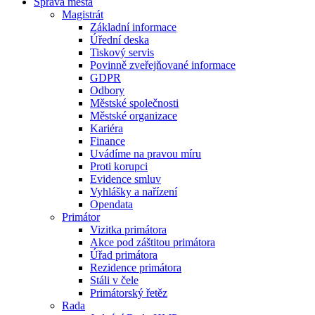
Správa města
Magistrát
Základní informace
Úřední deska
Tiskový servis
Povinně zveřejňované informace
GDPR
Odbory
Městské společnosti
Městské organizace
Kariéra
Finance
Uvádíme na pravou míru
Proti korupci
Evidence smluv
Vyhlášky a nařízení
Opendata
Primátor
Vizitka primátora
Akce pod záštitou primátora
Úřad primátora
Rezidence primátora
Stáli v čele
Primátorský řetěz
Rada