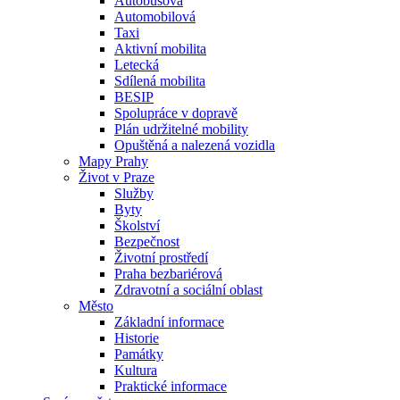
Autobusová
Automobilová
Taxi
Aktivní mobilita
Letecká
Sdílená mobilita
BESIP
Spolupráce v dopravě
Plán udržitelné mobility
Opuštěná a nalezená vozidla
Mapy Prahy
Život v Praze
Služby
Byty
Školství
Bezpečnost
Životní prostředí
Praha bezbariérová
Zdravotní a sociální oblast
Město
Základní informace
Historie
Památky
Kultura
Praktické informace