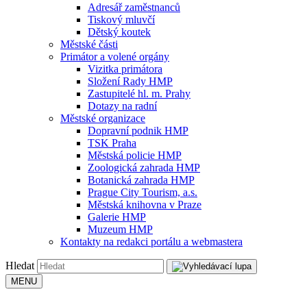
Adresář zaměstnanců
Tiskový mluvčí
Dětský koutek
Městské části
Primátor a volené orgány
Vizitka primátora
Složení Rady HMP
Zastupitelé hl. m. Prahy
Dotazy na radní
Městské organizace
Dopravní podnik HMP
TSK Praha
Městská policie HMP
Zoologická zahrada HMP
Botanická zahrada HMP
Prague City Tourism, a.s.
Městská knihovna v Praze
Galerie HMP
Muzeum HMP
Kontakty na redakci portálu a webmastera
Hledat
MENU