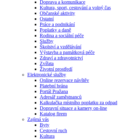
Doprava a komunikace
Kultura, sport, cestování a volný čas
Občanské aktivity
Ostatní
Práce a podnikání
Poplatky a daně
Rodina a sociální péče
Služby
Školství a vzdělávání
Výstavba a památková péče
Zdraví a zdravotnictví
Zvířata
Životní prostředí
Elektronické služby
Online rezervace návštěv
Platební brána
Portál Pražana
Adresář zaměstnanců
Kalkulačka místního poplatku za odpad
Dopravní situace a kamery on-line
Katalog firem
Zajímá vás
Byty
Cestovní ruch
Kultura