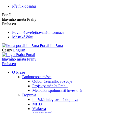
Přejít k obsahu
Portál
hlavního města Prahy
Praha.eu
Povinně zveřejňované informace
Městské části
Portál Pražana
Česky
English
Portál
hlavního města Prahy
Praha.eu
O Praze
Budoucnost města
Odbor územního rozvoje
Projekty měnící Prahu
Metodika spoluúčasti investorů
Doprava
Pražská integrovaná doprava
MHD
Vlaková