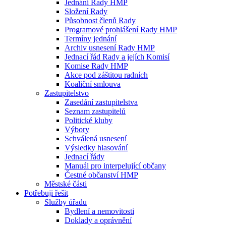
Jednání Rady HMP
Složení Rady
Působnost členů Rady
Programové prohlášení Rady HMP
Termíny jednání
Archiv usnesení Rady HMP
Jednací řád Rady a jejích Komisí
Komise Rady HMP
Akce pod záštitou radních
Koaliční smlouva
Zastupitelstvo
Zasedání zastupitelstva
Seznam zastupitelů
Politické kluby
Výbory
Schválená usnesení
Výsledky hlasování
Jednací řády
Manuál pro interpelující občany
Čestné občanství HMP
Městské části
Potřebuji řešit
Služby úřadu
Bydlení a nemovitosti
Doklady a oprávnění