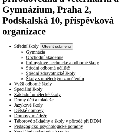
Gymnázium, Praha 2,
Podskalská 10, příspěvková
organizace
Střední školy
Otevřít submenu
Gymnázia
Obchodní akademie
Průmyslové, technické a odborné školy
Střední odborná učiliště
Střední zdravotnické školy
Školy s uměleckým zaměřením
Vyšší odborné školy
Speciální školy
Základní umělecké školy
Domy dětí a mládeže
Jazykové školy
Dětské domovy
Domovy mládeže
Táborové základny a školy v přírodě při DDM
Pedagogicko-psychologické poradny
Speciálně pedagogická centra