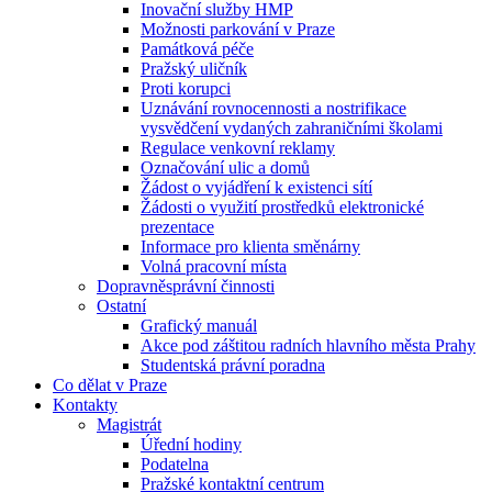
Inovační služby HMP
Možnosti parkování v Praze
Památková péče
Pražský uličník
Proti korupci
Uznávání rovnocennosti a nostrifikace
vysvědčení vydaných zahraničními školami
Regulace venkovní reklamy
Označování ulic a domů
Žádost o vyjádření k existenci sítí
Žádosti o využití prostředků elektronické
prezentace
Informace pro klienta směnárny
Volná pracovní místa
Dopravněsprávní činnosti
Ostatní
Grafický manuál
Akce pod záštitou radních hlavního města Prahy
Studentská právní poradna
Co dělat v Praze
Kontakty
Magistrát
Úřední hodiny
Podatelna
Pražské kontaktní centrum