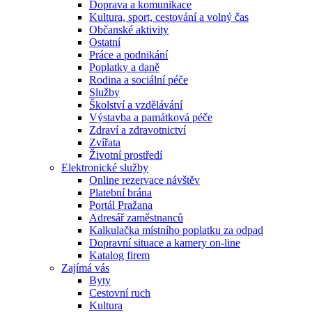
Doprava a komunikace
Kultura, sport, cestování a volný čas
Občanské aktivity
Ostatní
Práce a podnikání
Poplatky a daně
Rodina a sociální péče
Služby
Školství a vzdělávání
Výstavba a památková péče
Zdraví a zdravotnictví
Zvířata
Životní prostředí
Elektronické služby
Online rezervace návštěv
Platební brána
Portál Pražana
Adresář zaměstnanců
Kalkulačka místního poplatku za odpad
Dopravní situace a kamery on-line
Katalog firem
Zajímá vás
Byty
Cestovní ruch
Kultura