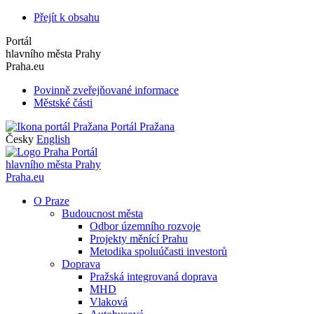
Přejít k obsahu
Portál
hlavního města Prahy
Praha.eu
Povinně zveřejňované informace
Městské části
Portál Pražana
Česky
English
Portál
hlavního města Prahy
Praha.eu
O Praze
Budoucnost města
Odbor územního rozvoje
Projekty měnící Prahu
Metodika spoluúčasti investorů
Doprava
Pražská integrovaná doprava
MHD
Vlaková