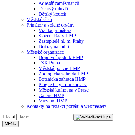
Adresář zaměstnanců
Tiskový mluvčí
Dětský koutek
Městské části
Primátor a volené orgány
Vizitka primátora
Složení Rady HMP
Zastupitelé hl. m. Prahy
Dotazy na radní
Městské organizace
Dopravní podnik HMP
TSK Praha
Městská policie HMP
Zoologická zahrada HMP
Botanická zahrada HMP
Prague City Tourism, a.s.
Městská knihovna v Praze
Galerie HMP
Muzeum HMP
Kontakty na redakci portálu a webmastera
Hledat
MENU