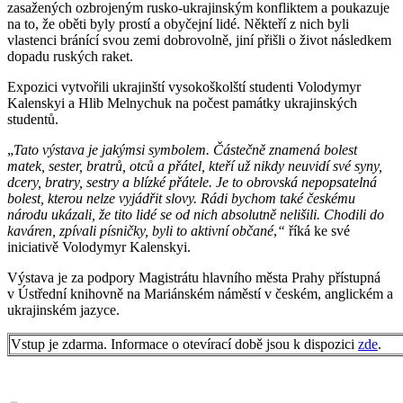
zasažených ozbrojeným rusko-ukrajinským konfliktem a poukazuje
na to, že oběti byly prostí a obyčejní lidé. Někteří z nich byli
vlastenci bránící svou zemi dobrovolně, jiní přišli o život následkem
dopadu ruských raket.
Expozici vytvořili ukrajinští vysokoškolští studenti Volodymyr
Kalenskyi a Hlib Melnychuk na počest památky ukrajinských
studentů.
„
Tato výstava je jakýmsi symbolem. Částečně znamená bolest
matek, sester, bratrů, otců a přátel, kteří už nikdy neuvidí své syny,
dcery, bratry, sestry a blízké přátele. Je to obrovská nepopsatelná
bolest, kterou nelze vyjádřit slovy. Rádi bychom také českému
národu ukázali, že tito lidé se od nich absolutně nelišili. Chodili do
kaváren, zpívali písničky, byli to aktivní občané
,
“
říká ke své
iniciativě Volodymyr Kalenskyi.
Výstava je za podpory Magistrátu hlavního města Prahy přístupná
v Ústřední knihovně na Mariánském náměstí v českém, anglickém a
ukrajinském jazyce.
Vstup je zdarma. Informace o otevírací době jsou k dispozici
zde
.