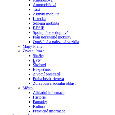
Autobusová
Automobilová
Taxi
Aktivní mobilita
Letecká
Sdílená mobilita
BESIP
Spolupráce v dopravě
Plán udržitelné mobility
Opuštěná a nalezená vozidla
Mapy Prahy
Život v Praze
Služby
Byty
Školství
Bezpečnost
Životní prostředí
Praha bezbariérová
Zdravotní a sociální oblast
Město
Základní informace
Historie
Památky
Kultura
Praktické informace