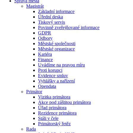
Správa města
Magistrát
Základní informace
Úřední deska
Tiskový servis
Povinně zveřejňované informace
GDPR
Odbory
Městské společnosti
Městské organizace
Kariéra
Finance
Uvádíme na pravou míru
Proti korupci
Evidence smluv
Vyhlášky a nařízení
Opendata
Primátor
Vizitka primátora
Akce pod záštitou primátora
Úřad primátora
Rezidence primátora
Stáli v čele
Primátorský řetěz
Rada