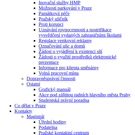
Inovační služby HMP
Možnosti parkování v Praze
Památková péče
Pražský uličník
Proti korupci
Uznávání rovnocennosti a nostrifikace
vysvědčení vydaných zahraničními školami
Regulace venkovní reklamy
Označování ulic a domů
Žádost o vyjádření k existenci sítí
Žádosti o využití prostředků elektronické
prezentace
Informace pro klienta směnárny
Volná pracovní místa
Dopravněsprávní činnosti
Ostatní
Grafický manuál
Akce pod záštitou radních hlavního města Prahy
Studentská právní poradna
Co dělat v Praze
Kontakty
Magistrát
Úřední hodiny
Podatelna
Pražské kontaktní centrum