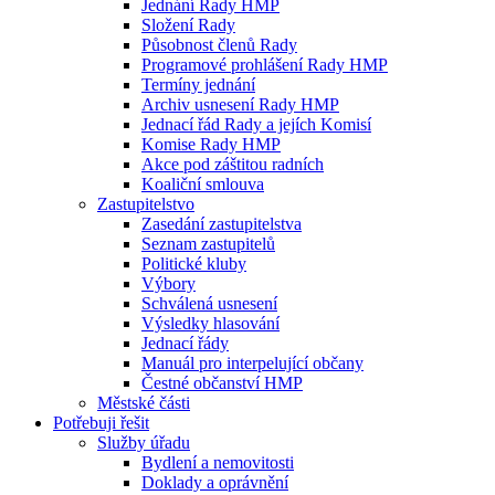
Jednání Rady HMP
Složení Rady
Působnost členů Rady
Programové prohlášení Rady HMP
Termíny jednání
Archiv usnesení Rady HMP
Jednací řád Rady a jejích Komisí
Komise Rady HMP
Akce pod záštitou radních
Koaliční smlouva
Zastupitelstvo
Zasedání zastupitelstva
Seznam zastupitelů
Politické kluby
Výbory
Schválená usnesení
Výsledky hlasování
Jednací řády
Manuál pro interpelující občany
Čestné občanství HMP
Městské části
Potřebuji řešit
Služby úřadu
Bydlení a nemovitosti
Doklady a oprávnění