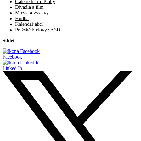
Galerie hl. m. Prahy
Divadla a film
Muzea a výstavy
Hudba
Kalendář akcí
Pražské budovy ve 3D
Sdílet
Facebook
Linked In