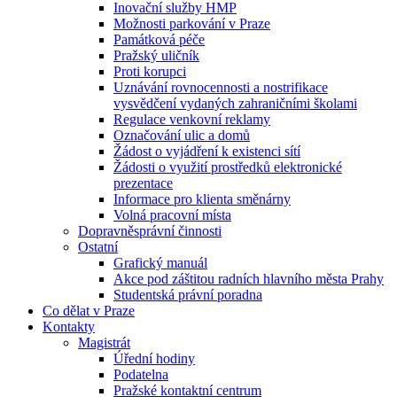
Inovační služby HMP
Možnosti parkování v Praze
Památková péče
Pražský uličník
Proti korupci
Uznávání rovnocennosti a nostrifikace
vysvědčení vydaných zahraničními školami
Regulace venkovní reklamy
Označování ulic a domů
Žádost o vyjádření k existenci sítí
Žádosti o využití prostředků elektronické
prezentace
Informace pro klienta směnárny
Volná pracovní místa
Dopravněsprávní činnosti
Ostatní
Grafický manuál
Akce pod záštitou radních hlavního města Prahy
Studentská právní poradna
Co dělat v Praze
Kontakty
Magistrát
Úřední hodiny
Podatelna
Pražské kontaktní centrum