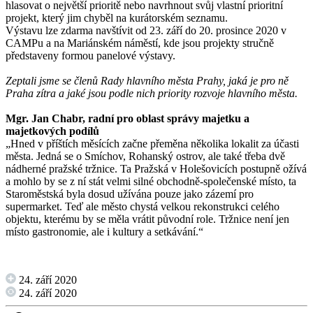
hlasovat o největší prioritě nebo navrhnout svůj vlastní prioritní
projekt, který jim chyběl na kurátorském seznamu.
Výstavu lze zdarma navštívit od 23. září do 20. prosince 2020 v
CAMPu a na Mariánském náměstí, kde jsou projekty stručně
představeny formou panelové výstavy.
Zeptali jsme se členů Rady hlavního města Prahy, jaká je pro ně
Praha zítra a jaké jsou podle nich priority rozvoje hlavního města.
Mgr. Jan Chabr, radní pro oblast správy majetku a
majetkových podílů
„Hned v příštích měsících začne přeměna několika lokalit za účasti
města. Jedná se o Smíchov, Rohanský ostrov, ale také třeba dvě
nádherné pražské tržnice. Ta Pražská v Holešovicích postupně ožívá
a mohlo by se z ní stát velmi silné obchodně-společenské místo, ta
Staroměstská byla dosud užívána pouze jako zázemí pro
supermarket. Teď ale město chystá velkou rekonstrukci celého
objektu, kterému by se měla vrátit původní role. Tržnice není jen
místo gastronomie, ale i kultury a setkávání.“
24. září 2020
24. září 2020