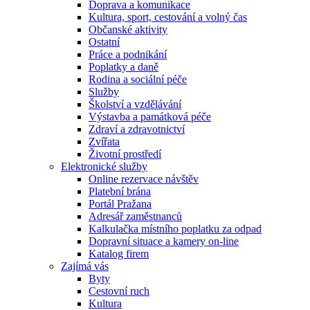
Doprava a komunikace
Kultura, sport, cestování a volný čas
Občanské aktivity
Ostatní
Práce a podnikání
Poplatky a daně
Rodina a sociální péče
Služby
Školství a vzdělávání
Výstavba a památková péče
Zdraví a zdravotnictví
Zvířata
Životní prostředí
Elektronické služby
Online rezervace návštěv
Platební brána
Portál Pražana
Adresář zaměstnanců
Kalkulačka místního poplatku za odpad
Dopravní situace a kamery on-line
Katalog firem
Zajímá vás
Byty
Cestovní ruch
Kultura