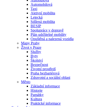
Autobusová
Automobilová
Taxi
Aktivní mobilita
Letecká
Sdílená mobilita
BESIP
Spolupráce v dopravě
Plán udržitelné mobility
Opuštěná a nalezená vozidla
Mapy Prahy
Život v Praze
Služby
Byty
Školství
Bezpečnost
Životní prostředí
Praha bezbariérová
Zdravotní a sociální oblast
Město
Základní informace
Historie
Památky
Kultura
Praktické informace