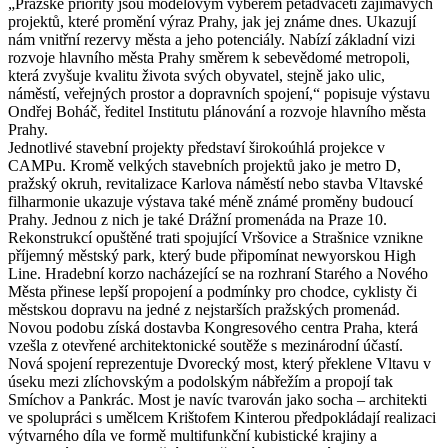
„Pražské priority jsou modelovým výběrem pětadvaceti zajímavých
projektů, které promění výraz Prahy, jak jej známe dnes. Ukazují
nám vnitřní rezervy města a jeho potenciály. Nabízí základní vizi
rozvoje hlavního města Prahy směrem k sebevědomé metropoli,
která zvyšuje kvalitu života svých obyvatel, stejně jako ulic,
náměstí, veřejných prostor a dopravních spojení,“ popisuje výstavu
Ondřej Boháč, ředitel Institutu plánování a rozvoje hlavního města
Prahy.
Jednotlivé stavební projekty představí širokoúhlá projekce v
CAMPu. Kromě velkých stavebních projektů jako je metro D,
pražský okruh, revitalizace Karlova náměstí nebo stavba Vltavské
filharmonie ukazuje výstava také méně známé proměny budoucí
Prahy. Jednou z nich je také Drážní promenáda na Praze 10.
Rekonstrukcí opuštěné trati spojující Vršovice a Strašnice vznikne
příjemný městský park, který bude připomínat newyorskou High
Line. Hradební korzo nacházející se na rozhraní Starého a Nového
Města přinese lepší propojení a podmínky pro chodce, cyklisty či
městskou dopravu na jedné z nejstarších pražských promenád.
Novou podobu získá dostavba Kongresového centra Praha, která
vzešla z otevřené architektonické soutěže s mezinárodní účastí.
Nová spojení reprezentuje Dvorecký most, který překlene Vltavu v
úseku mezi zlíchovským a podolským nábřežím a propojí tak
Smíchov a Pankrác. Most je navíc tvarován jako socha – architekti
ve spolupráci s umělcem Krištofem Kinterou předpokládají realizaci
výtvarného díla ve formě multifunkční kubistické krajiny a