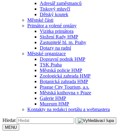
Adresář zaměstnanců
Tiskový mluvčí
Dětský koutek
Městské části
Primátor a volené orgány
Vizitka primátora
Složení Rady HMP
Zastupitelé hl. m. Prahy
Dotazy na radní
Městské organizace
Dopravní podnik HMP
TSK Praha
Městská policie HMP
Zoologická zahrada HMP
Botanická zahrada HMP
Prague City Tourism, a.s.
Městská knihovna v Praze
Galerie HMP
Muzeum HMP
Kontakty na redakci portálu a webmastera
Hledat
MENU