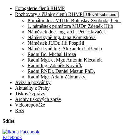
Fotogalerie členů RHMP
Rozhovory a články členů RHMP
Otevřít submenu
Primátor doc. MUDr. Bohuslav Svoboda, CSc.
1. náměstek primátora MUDr. Zdeněk Hřib
Náměstek doc. Ing. arch. Petr Hlaváček
Náměstkyně Ing. Jana Komrsková
Náměstek JUDr. Jiří Pospíšil
Náměstkyně Ing. Alexandra Udženija
Radní Bc. Michal Hroza
Radní Mgr. et Mgr. Antonín Klecanda
Radní Ing. Zdeněk Kovářík
Radní RNDr. Daniel Mazur, PhD.
Radní Mgr. Adam Zábranský
Avíza a pozvánky
Aktuality z Prahy
Tiskové zprávy
Archiv tiskových zpráv
Videoreportáže
RSS
Sdílet
Facebook