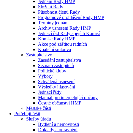
Jednání Rady HMP
Složení Rady
Působnost členů Rady
Programové prohlášení Rady HMP
Termíny jednání
Archiv usnesení Rady HMP
Jednací řád Rady a jejích Komisí
Komise Rady HMP
Akce pod záštitou radních
Koaliční smlouva
Zastupitelstvo
Zasedání zastupitelstva
Seznam zastupitelů
Politické kluby
Výbory
Schválená usnesení
Výsledky hlasování
Jednací řády
Manuál pro interpelující občany
Čestné občanství HMP
Městské části
Potřebuji řešit
Služby úřadu
Bydlení a nemovitosti
Doklady a oprávnění