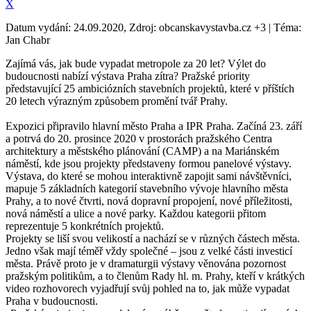
X
Datum vydání: 24.09.2020, Zdroj: obcanskavystavba.cz +3 | Téma:
Jan Chabr
Zajímá vás, jak bude vypadat metropole za 20 let? Výlet do
budoucnosti nabízí výstava Praha zítra? Pražské priority
představující 25 ambiciózních stavebních projektů, které v příštích
20 letech výrazným způsobem promění tvář Prahy.
Expozici připravilo hlavní město Praha a IPR Praha. Začíná 23. září
a potrvá do 20. prosince 2020 v prostorách pražského Centra
architektury a městského plánování (CAMP) a na Mariánském
náměstí, kde jsou projekty představeny formou panelové výstavy.
Výstava, do které se mohou interaktivně zapojit sami návštěvníci,
mapuje 5 základních kategorií stavebního vývoje hlavního města
Prahy, a to nové čtvrti, nová dopravní propojení, nové příležitosti,
nová náměstí a ulice a nové parky. Každou kategorii přitom
reprezentuje 5 konkrétních projektů.
Projekty se liší svou velikostí a nachází se v různých částech města.
Jedno však mají téměř vždy společné – jsou z velké části investicí
města. Právě proto je v dramaturgii výstavy věnována pozornost
pražským politikům, a to členům Rady hl. m. Prahy, kteří v krátkých
video rozhovorech vyjadřují svůj pohled na to, jak může vypadat
Praha v budoucnosti.