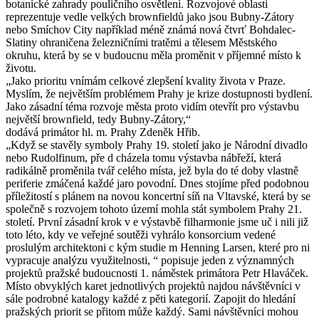
botanické zahrady pouličního osvětlení. Rozvojové oblasti
reprezentuje vedle velkých brownfieldů jako jsou Bubny-Zátory
nebo Smíchov City například méně známá nová čtvrť Bohdalec-
Slatiny ohraničena železničními tratěmi a tělesem Městského
okruhu, která by se v budoucnu měla proměnit v příjemné místo k
životu.
„Jako prioritu vnímám celkové zlepšení kvality života v Praze.
Myslím, že největším problémem Prahy je krize dostupnosti bydlení.
Jako zásadní téma rozvoje města proto vidím otevřít pro výstavbu
největší brownfield, tedy Bubny-Zátory,“
dodává primátor hl. m. Prahy Zdeněk Hřib.
„Když se stavěly symboly Prahy 19. století jako je Národní divadlo
nebo Rudolfinum, pře d cházela tomu výstavba nábřeží, která
radikálně proměnila tvář celého místa, jež byla do té doby vlastně
periferie zmáčená každé jaro povodní. Dnes stojíme před podobnou
příležitostí s plánem na novou koncertní síň na Vltavské, která by se
společně s rozvojem tohoto území mohla stát symbolem Prahy 21.
století. První zásadní krok v e výstavbě filharmonie jsme uč i nili již
toto léto, kdy ve veřejné soutěži vyhrálo konsorcium vedené
proslulým architektoni c kým studie m Henning Larsen, které pro ni
vypracuje analýzu využitelnosti, “ popisuje jeden z významných
projektů pražské budoucnosti 1. náměstek primátora Petr Hlaváček.
Místo obvyklých karet jednotlivých projektů najdou návštěvníci v
sále podrobné katalogy každé z pěti kategorií. Zapojit do hledání
pražských priorit se přitom může každý. Sami návštěvníci mohou