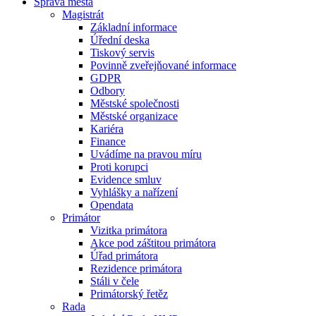
Správa města
Magistrát
Základní informace
Úřední deska
Tiskový servis
Povinně zveřejňované informace
GDPR
Odbory
Městské společnosti
Městské organizace
Kariéra
Finance
Uvádíme na pravou míru
Proti korupci
Evidence smluv
Vyhlášky a nařízení
Opendata
Primátor
Vizitka primátora
Akce pod záštitou primátora
Úřad primátora
Rezidence primátora
Stáli v čele
Primátorský řetěz
Rada