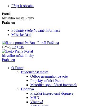
Přejít k obsahu
Portál
hlavního města Prahy
Praha.eu
Povinně zveřejňované informace
Městské části
Portál Pražana
Česky
English
Portál
hlavního města Prahy
Praha.eu
O Praze
Budoucnost města
Odbor územního rozvoje
Projekty měnící Prahu
Metodika spoluúčasti investorů
Doprava
Pražská integrovaná doprava
MHD
Vlaková