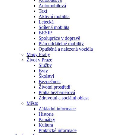
Autobusová
Automobilová
Taxi
Aktivní mobilita
Letecká
Sdílená mobilita
BESIP
Spolupráce v dopravě
Plán udržitelné mobility
Opuštěná a nalezená vozidla
Mapy Prahy
Život v Praze
Služby
Byty
Školství
Bezpečnost
Životní prostředí
Praha bezbariérová
Zdravotní a sociální oblast
Město
Základní informace
Historie
Památky
Kultura
Praktické informace