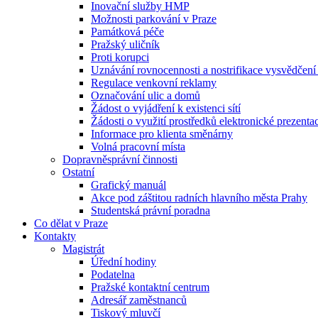
Inovační služby HMP
Možnosti parkování v Praze
Památková péče
Pražský uličník
Proti korupci
Uznávání rovnocennosti a nostrifikace vysvědčen
Regulace venkovní reklamy
Označování ulic a domů
Žádost o vyjádření k existenci sítí
Žádosti o využití prostředků elektronické prezenta
Informace pro klienta směnárny
Volná pracovní místa
Dopravněsprávní činnosti
Ostatní
Grafický manuál
Akce pod záštitou radních hlavního města Prahy
Studentská právní poradna
Co dělat v Praze
Kontakty
Magistrát
Úřední hodiny
Podatelna
Pražské kontaktní centrum
Adresář zaměstnanců
Tiskový mluvčí