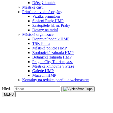
Dětský koutek
Městské části
Primátor a volené orgány
Vizitka primátora
Složení Rady HMP
Zastupitelé hl. m. Prahy
Dotazy na radní
Městské organizace
Dopravní podnik HMP
TSK Praha
Městská policie HMP
Zoologická zahrada HMP
Botanická zahrada HMP
Prague City Tourism, a.s.
Městská knihovna v Praze
Galerie HMP
Muzeum HMP
Kontakty na redakci portálu a webmastera
Hledat
MENU