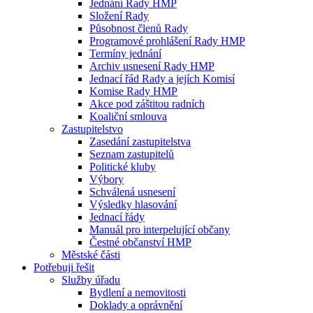
Jednání Rady HMP
Složení Rady
Působnost členů Rady
Programové prohlášení Rady HMP
Termíny jednání
Archiv usnesení Rady HMP
Jednací řád Rady a jejích Komisí
Komise Rady HMP
Akce pod záštitou radních
Koaliční smlouva
Zastupitelstvo
Zasedání zastupitelstva
Seznam zastupitelů
Politické kluby
Výbory
Schválená usnesení
Výsledky hlasování
Jednací řády
Manuál pro interpelující občany
Čestné občanství HMP
Městské části
Potřebuji řešit
Služby úřadu
Bydlení a nemovitosti
Doklady a oprávnění