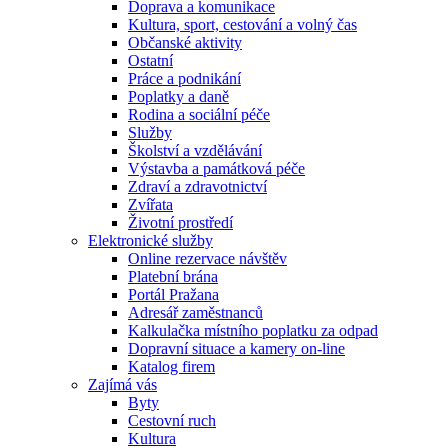
Doprava a komunikace
Kultura, sport, cestování a volný čas
Občanské aktivity
Ostatní
Práce a podnikání
Poplatky a daně
Rodina a sociální péče
Služby
Školství a vzdělávání
Výstavba a památková péče
Zdraví a zdravotnictví
Zvířata
Životní prostředí
Elektronické služby
Online rezervace návštěv
Platební brána
Portál Pražana
Adresář zaměstnanců
Kalkulačka místního poplatku za odpad
Dopravní situace a kamery on-line
Katalog firem
Zajímá vás
Byty
Cestovní ruch
Kultura