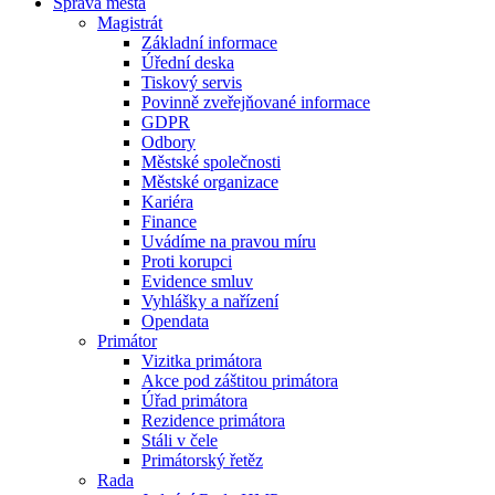
Správa města
Magistrát
Základní informace
Úřední deska
Tiskový servis
Povinně zveřejňované informace
GDPR
Odbory
Městské společnosti
Městské organizace
Kariéra
Finance
Uvádíme na pravou míru
Proti korupci
Evidence smluv
Vyhlášky a nařízení
Opendata
Primátor
Vizitka primátora
Akce pod záštitou primátora
Úřad primátora
Rezidence primátora
Stáli v čele
Primátorský řetěz
Rada