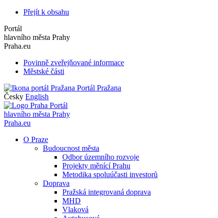
Přejít k obsahu
Portál
hlavního města Prahy
Praha.eu
Povinně zveřejňované informace
Městské části
Portál Pražana
Česky
English
Portál
hlavního města Prahy
Praha.eu
O Praze
Budoucnost města
Odbor územního rozvoje
Projekty měnící Prahu
Metodika spoluúčasti investorů
Doprava
Pražská integrovaná doprava
MHD
Vlaková