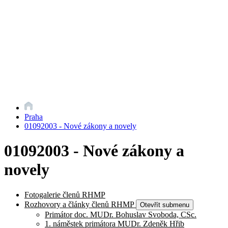
Praha
01092003 - Nové zákony a novely
01092003 - Nové zákony a
novely
Fotogalerie členů RHMP
Rozhovory a články členů RHMP
Otevřít submenu
Primátor doc. MUDr. Bohuslav Svoboda, CSc.
1. náměstek primátora MUDr. Zdeněk Hřib