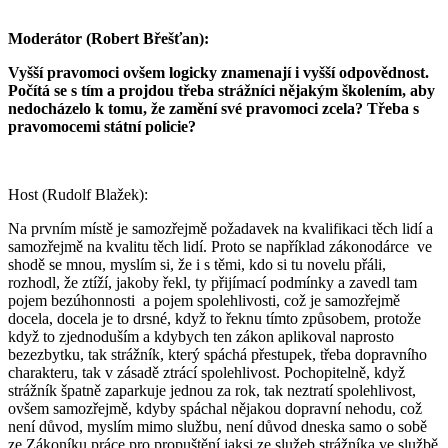
Moderátor (Robert Břešťan):
Vyšší pravomoci ovšem logicky znamenají i vyšší odpovědnost.
Počítá se s tím a projdou třeba strážníci nějakým školením, aby
nedocházelo k tomu, že zamění své pravomoci zcela? Třeba s
pravomocemi státní policie?
Host (Rudolf Blažek):
Na prvním místě je samozřejmě požadavek na kvalifikaci těch lidí a
samozřejmě na kvalitu těch lidí. Proto se například zákonodárce ve
shodě se mnou, myslím si, že i s těmi, kdo si tu novelu přáli,
rozhodl, že ztíží, jakoby řekl, ty přijímací podmínky a zavedl tam
pojem bezúhonnosti a pojem spolehlivosti, což je samozřejmě
docela, docela je to drsné, když to řeknu tímto způsobem, protože
když to zjednoduším a kdybych ten zákon aplikoval naprosto
bezezbytku, tak strážník, který spáchá přestupek, třeba dopravního
charakteru, tak v zásadě ztrácí spolehlivost. Pochopitelně, když
strážník špatně zaparkuje jednou za rok, tak neztratí spolehlivost,
ovšem samozřejmě, kdyby spáchal nějakou dopravní nehodu, což
není důvod, myslím mimo službu, není důvod dneska samo o sobě
ze Zákoníku práce pro propuštění jaksi ze služeb strážníka ve službě