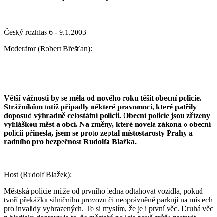
Český rozhlas 6 - 9.1.2003
Moderátor (Robert Břešťan):
Větší vážnosti by se měla od nového roku těšit obecní policie.
Strážníkům totiž připadly některé pravomoci, které patřily
doposud výhradně celostátní policii. Obecní policie jsou zřízeny
vyhláškou měst a obcí. Na změny, které novela zákona o obecní
policii přinesla, jsem se proto zeptal místostarosty Prahy a
radního pro bezpečnost Rudolfa Blažka.
Host (Rudolf Blažek):
Městská policie může od prvního ledna odtahovat vozidla, pokud
tvoří překážku silničního provozu či neoprávněně parkují na místech
pro invalidy vyhrazených. To si myslím, že je i první věc. Druhá věc