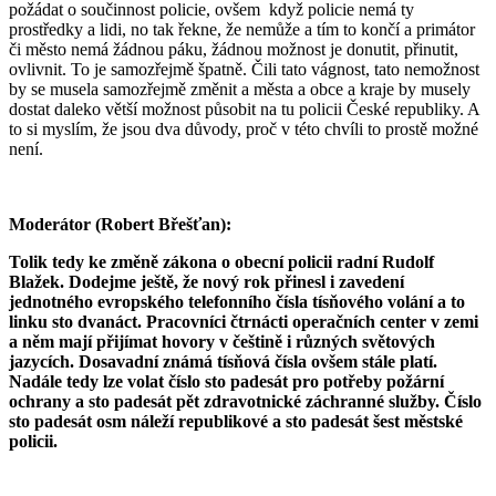
požádat o součinnost policie, ovšem když policie nemá ty
prostředky a lidi, no tak řekne, že nemůže a tím to končí a primátor
či město nemá žádnou páku, žádnou možnost je donutit, přinutit,
ovlivnit. To je samozřejmě špatně. Čili tato vágnost, tato nemožnost
by se musela samozřejmě změnit a města a obce a kraje by musely
dostat daleko větší možnost působit na tu policii České republiky. A
to si myslím, že jsou dva důvody, proč v této chvíli to prostě možné
není.
Moderátor (Robert Břešťan):
Tolik tedy ke změně zákona o obecní policii radní Rudolf
Blažek. Dodejme ještě, že nový rok přinesl i zavedení
jednotného evropského telefonního čísla tísňového volání a to
linku sto dvanáct. Pracovníci čtrnácti operačních center v zemi
a něm mají přijímat hovory v češtině i různých světových
jazycích. Dosavadní známá tísňová čísla ovšem stále platí.
Nadále tedy lze volat číslo sto padesát pro potřeby požární
ochrany a sto padesát pět zdravotnické záchranné služby. Číslo
sto padesát osm náleží republikové a sto padesát šest městské
policii.