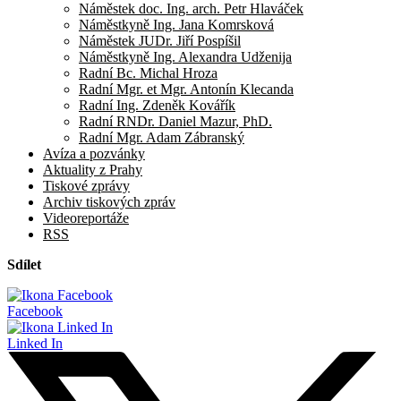
Náměstek doc. Ing. arch. Petr Hlaváček
Náměstkyně Ing. Jana Komrsková
Náměstek JUDr. Jiří Pospíšil
Náměstkyně Ing. Alexandra Udženija
Radní Bc. Michal Hroza
Radní Mgr. et Mgr. Antonín Klecanda
Radní Ing. Zdeněk Kovářík
Radní RNDr. Daniel Mazur, PhD.
Radní Mgr. Adam Zábranský
Avíza a pozvánky
Aktuality z Prahy
Tiskové zprávy
Archiv tiskových zpráv
Videoreportáže
RSS
Sdílet
Facebook
Linked In