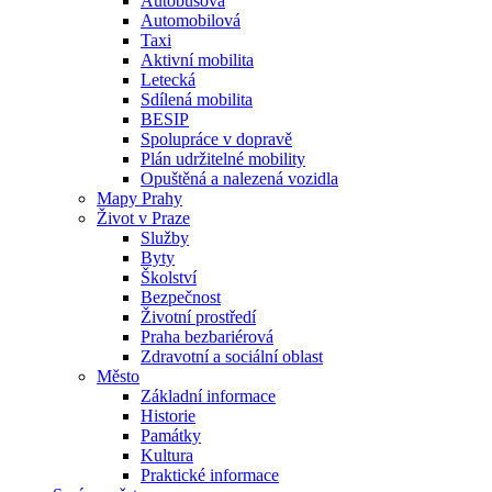
Autobusová
Automobilová
Taxi
Aktivní mobilita
Letecká
Sdílená mobilita
BESIP
Spolupráce v dopravě
Plán udržitelné mobility
Opuštěná a nalezená vozidla
Mapy Prahy
Život v Praze
Služby
Byty
Školství
Bezpečnost
Životní prostředí
Praha bezbariérová
Zdravotní a sociální oblast
Město
Základní informace
Historie
Památky
Kultura
Praktické informace