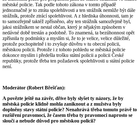
městské policie. Tak podle tohoto zákona v tomto případě
jednoznačně je to ztráta spolehlivosti a ten strážník nemůže být dále
strážník, protože ztrácí spolehlivost. A z hlediska úhonnosti, tam je
to samozřejmě taktéž zpřísněno, aby ten strážník samozřejmě byl,
jaksi strážníkem se nestal občan, který je nějakým způsobem v
nedávné době trestán a podobně. To znamená, ta bezúhonnost opět
zpřísnila ty podmínky a myslím si, že to je velice, velice důležité,
protože pochopitelně i to zvyšuje důvěru v tu obecní policii,
městskou policii. Protože i z tohoto pohledu se městská policie
dokonce myslím i předešla trošku státní policii a policii České
republiky, protože třeba ten požadavek spolehlivosti u státní policie
není.
Moderátor (Robert Břešťan):
A povězte ještě na závěr, dříve byly slyšet ty názory, že by
městská policie klidně mohla zaniknout a z mužstva byly
doplněny stavy státní policie? Nenahrává třeba tomuto právě to
rozšíření pravomocí, že časem třeba ty pravomoci naprosto se
sloučí a nebude důvod pro městskou policii?