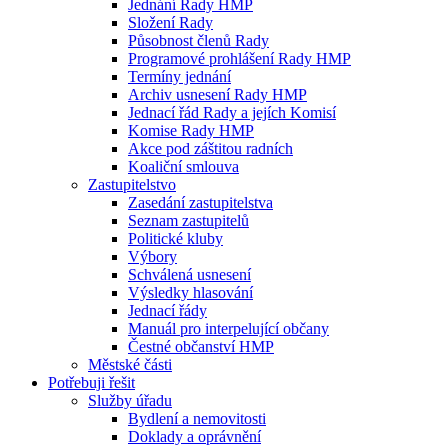
Jednání Rady HMP
Složení Rady
Působnost členů Rady
Programové prohlášení Rady HMP
Termíny jednání
Archiv usnesení Rady HMP
Jednací řád Rady a jejích Komisí
Komise Rady HMP
Akce pod záštitou radních
Koaliční smlouva
Zastupitelstvo
Zasedání zastupitelstva
Seznam zastupitelů
Politické kluby
Výbory
Schválená usnesení
Výsledky hlasování
Jednací řády
Manuál pro interpelující občany
Čestné občanství HMP
Městské části
Potřebuji řešit
Služby úřadu
Bydlení a nemovitosti
Doklady a oprávnění