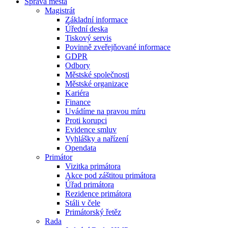
Správa města
Magistrát
Základní informace
Úřední deska
Tiskový servis
Povinně zveřejňované informace
GDPR
Odbory
Městské společnosti
Městské organizace
Kariéra
Finance
Uvádíme na pravou míru
Proti korupci
Evidence smluv
Vyhlášky a nařízení
Opendata
Primátor
Vizitka primátora
Akce pod záštitou primátora
Úřad primátora
Rezidence primátora
Stáli v čele
Primátorský řetěz
Rada