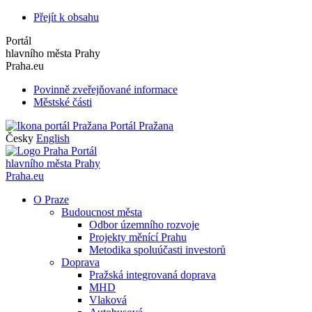
Přejít k obsahu
Portál
hlavního města Prahy
Praha.eu
Povinně zveřejňované informace
Městské části
Portál Pražana
Česky
English
Portál
hlavního města Prahy
Praha.eu
O Praze
Budoucnost města
Odbor územního rozvoje
Projekty měnící Prahu
Metodika spoluúčasti investorů
Doprava
Pražská integrovaná doprava
MHD
Vlaková