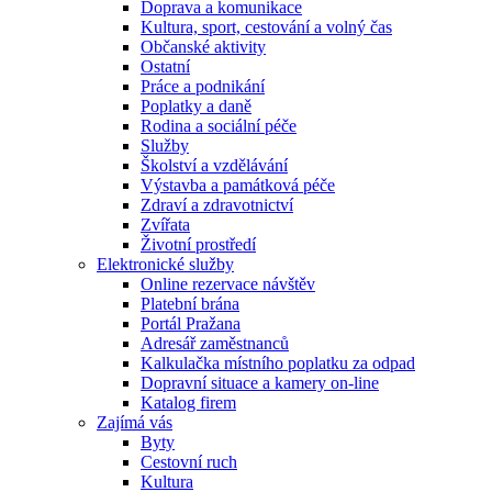
Doprava a komunikace
Kultura, sport, cestování a volný čas
Občanské aktivity
Ostatní
Práce a podnikání
Poplatky a daně
Rodina a sociální péče
Služby
Školství a vzdělávání
Výstavba a památková péče
Zdraví a zdravotnictví
Zvířata
Životní prostředí
Elektronické služby
Online rezervace návštěv
Platební brána
Portál Pražana
Adresář zaměstnanců
Kalkulačka místního poplatku za odpad
Dopravní situace a kamery on-line
Katalog firem
Zajímá vás
Byty
Cestovní ruch
Kultura