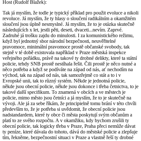
Host (Rudolf Blažek):
Tak já myslím, že todle je typický příklad pro použit evoluce a nikoli
revoluce. Já myslím, že ty hlasy o sloučení radikálním a okamžitém
sloučení jsou úplně nesmyslné. Já myslím, že to je otázka skutečně
následujících x let, jestli pěti, deseti, dvaceti...nevím. Zaprvé.
Zadruhé já trošku zajdu do minulosti. I za komunistického režimu,
když byl jednotný sbor národní bezpečnosti, neuvěřitelné
pravomoce, minimální pravomoce prostě občanské svobody, tak
stejně v té době existovala například v Praze městská inspekce
veřejného pořádku, právě na takové ty drobné delikty, které ta státní
policie, tehdy SNB prostě nestíhala řešit. Čili prostě je něco nutné a
něco potřeba a když se podíváte na západ od nás, ať nechodím na
východ, tak na západ od nás, tak samozřejmě co stát a to i v
Evropské unii, tak to různý systém. Někde je jednotná policie,
někde jsou obecní policie, někde jsou dokonce i třeba četnictva, to je
takové další specifikum. To znamená v obcích a ve městech je
policie, mimo město jsou četníci a já myslím, že to je skutečně na
vývoji. Ale já za sebe říkám, že principielně tomu brání v této chvíli
především to, že je potřeba si uvědomit, že obecní policie jsou
nadstandardem, které ty obce či města poskytují svým občanům a
platí to ze svého rozpočtu. A v okamžiku, kdy bychom zrušili ty
obecní policie, tak logicky třeba v Praze, Praha přeci nemůže dávat
ty peníze, které dávala do tohoto, dává do městské policie a zlepšuje
tím, řekněme, bezpečnostní situaci v Praze a vlastně řeší ty drobné