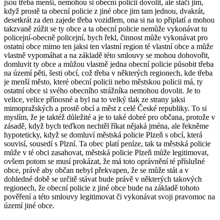
jsou třeba menší, nemohou si obecní policii dovolit, ale stačí jim,
když prostě ta obecní policie z jiné obce jim tam jednou, dvakrát,
desetkrát za den zajede třeba vozidlem, ona si na to připlatí a mohou
takzvaně zúžit se ty obce a ta obecní policie nemůže vykonávat tu
policejní-obecně policejní, bych řekl, činnost může vykonávat pro
ostatní obce mimo ten jaksi ten vlastní region té vlastní obce a může
vlastně vypomáhat a na základě této smlouvy se mohou dohovořit,
domluvit ty obce a můžou vlastně jedna obecní policie působit třeba
na území pěti, šesti obcí, což třeba v některých regionech, kde třeba
je menší město, které obecní policii nebo městskou policii má, ty
ostatní obce si svého obecního strážníka nemohou dovolit. Je to
velice, velice přínosné a byl na to velký tlak ze strany jaksi
mimopražských a prostě obcí a měst z celé České republiky. To si
myslím, že je taktéž důležité a je to také dobré pro občana, protože v
zásadě, když bych teďkon nechtěl říkat nějaká jména, ale řekněme
hypoteticky, když se domluví městská policie Plzeň s obcí, která
souvisí, sousedí s Plzní. Ta obec platí peníze, tak ta městská policie
může v té obci zasahovat, městská policie Plzeň může legitimovat,
ovšem potom se musí prokázat, že má toto oprávnění té příslušné
obce, právě aby občan nebyl překvapen, že se může stát a v
dohledné době se určitě stávat bude právě v některých takových
regionech, že obecní policie z jiné obce bude na základě tohoto
pověření a této smlouvy legitimovat či vykonávat svoji pravomoc na
území jiné obce.