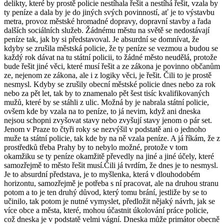
delikty, které by prostě policie nestíhala řešit a nestíhá řešit, vzala by
ty peníze a dala by je do jiných svých povinností, ať je to výstavbu
metra, provoz městské hromadné dopravy, dopravní stavby a řada
dalších sociálních služeb. Žádnému městu na světě se nedostávají
peníze tak, jak by si představoval. Je absurdní se domnívat, že
kdyby se zrušila městská policie, že ty peníze se vezmou a budou se
každý rok dávat na tu státní policii, to žádné město neudělá, protože
bude řešit jiné věci, které musí řešit a ze zákona je povinno občanům
ze, nejenom ze zákona, ale i z logiky věci, je řešit. Čili to je prostě
nesmysl. Kdyby se zrušily obecní městské policie dnes nebo za rok
nebo za pět let, tak by to znamenalo pět šest tisíc kvalifikovaných
mužů, které by se stáhli z ulic. Možná by je nabrala státní policie,
ovšem kde by vzala na to peníze, to já nevim, když ani dneska
nejsou schopni zvyšovat stavy nebo zvyšují stavy jenom o pár set.
Jenom v Praze to čtyři roky se nezvýšil v podstatě ani o jednoho
muže ta státní policie, tak kde by na ně vzala peníze. A já říkám, že z
prostředků třeba Prahy by to nebylo možné, protože v tom
okamžiku se ty peníze okamžitě převedly na jiné a jiné účely, které
samozřejmě to město řešit musí.Čili já tvrdím, že dnes je to nesmysl.
Je to absurdní představa, je to myšlenka, která v dlouhodobém
horizontu, samozřejmě je potřeba s ní pracovat, ale na druhou stranu
potom a to je ten druhý důvod, který tomu brání, jestliže by se to
učinilo, tak potom je nutné vymyslet, předložit nějaký návrh, jak se
více obce a města, které, mohou účastnit úkolování práce policie,
což dneska je v podstatě velmi vágní. Dneska může primátor obecně