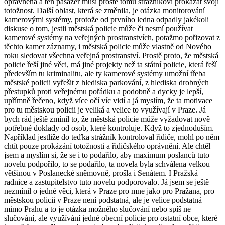
oprávněna a ten pasažér musí prostě tomu strážníkovi prokázat svoji
totožnost. Další oblast, která se změnila, je otázka monitorování
kamerovými systémy, protože od prvního ledna odpadly jakékoli
diskuse o tom, jestli městská policie může či nesmí používat
kamerové systémy na veřejných prostranstvích, potažmo pořizovat z
těchto kamer záznamy, i městská policie může vlastně od Nového
roku sledovat všechna veřejná prostranství. Prostě proto, že městská
policie řeší jiné věci, má jiné projekty než ta státní policie, která řeší
především tu kriminalitu, ale ty kamerové systémy umožní třeba
městské policii vyřešit z hlediska parkování, z hlediska drobných
přestupků proti veřejnému pořádku a podobně a dycky je lepší,
upřímně řečeno, když více očí víc vidí a já myslím, že ta motivace
pro tu městskou policii je veliká a velice to využívají v Praze. Já
bych rád ještě zmínil to, že městská policie může vyžadovat nově
potřebné doklady od osob, které kontroluje. Když to zjednoduším.
Například jestliže do teďka strážník kontroloval řidiče, mohl po něm
chtít pouze prokázání totožnosti a řidičského oprávnění. Ale chtěl
jsem a myslím si, že se i to podařilo, aby maximum poslanců tuto
novelu podpořilo, to se podařilo, ta novela byla schválena velkou
většinou v Poslanecké sněmovně, prošla i Senátem. I Pražská
radnice a zastupitelstvo tuto novelu podporovalo. Já jsem se ještě
nezmínil o jedné věci, která v Praze pro mne jako pro Pražana, pro
městskou policii v Praze není podstatná, ale je velice podstatná
mimo Prahu a to je otázka možného slučování nebo spíš ne
slučování, ale využívání jedné obecní policie pro ostatní obce, které