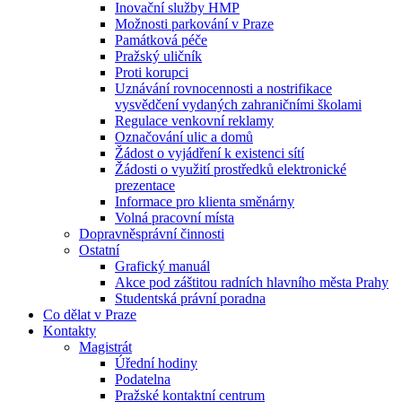
Inovační služby HMP
Možnosti parkování v Praze
Památková péče
Pražský uličník
Proti korupci
Uznávání rovnocennosti a nostrifikace
vysvědčení vydaných zahraničními školami
Regulace venkovní reklamy
Označování ulic a domů
Žádost o vyjádření k existenci sítí
Žádosti o využití prostředků elektronické
prezentace
Informace pro klienta směnárny
Volná pracovní místa
Dopravněsprávní činnosti
Ostatní
Grafický manuál
Akce pod záštitou radních hlavního města Prahy
Studentská právní poradna
Co dělat v Praze
Kontakty
Magistrát
Úřední hodiny
Podatelna
Pražské kontaktní centrum