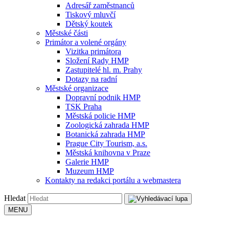
Adresář zaměstnanců
Tiskový mluvčí
Dětský koutek
Městské části
Primátor a volené orgány
Vizitka primátora
Složení Rady HMP
Zastupitelé hl. m. Prahy
Dotazy na radní
Městské organizace
Dopravní podnik HMP
TSK Praha
Městská policie HMP
Zoologická zahrada HMP
Botanická zahrada HMP
Prague City Tourism, a.s.
Městská knihovna v Praze
Galerie HMP
Muzeum HMP
Kontakty na redakci portálu a webmastera
Hledat
MENU