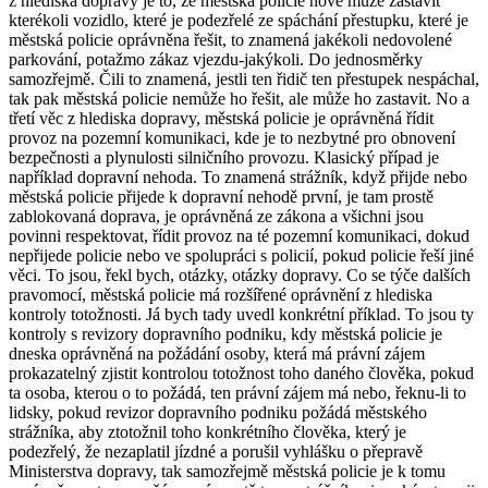
z hlediska dopravy je to, že městská policie nově může zastavit
kterékoli vozidlo, které je podezřelé ze spáchání přestupku, které je
městská policie oprávněna řešit, to znamená jakékoli nedovolené
parkování, potažmo zákaz vjezdu-jakýkoli. Do jednosměrky
samozřejmě. Čili to znamená, jestli ten řidič ten přestupek nespáchal,
tak pak městská policie nemůže ho řešit, ale může ho zastavit. No a
třetí věc z hlediska dopravy, městská policie je oprávněná řídit
provoz na pozemní komunikaci, kde je to nezbytné pro obnovení
bezpečnosti a plynulosti silničního provozu. Klasický případ je
například dopravní nehoda. To znamená strážník, když přijde nebo
městská policie přijede k dopravní nehodě první, je tam prostě
zablokovaná doprava, je oprávněná ze zákona a všichni jsou
povinni respektovat, řídit provoz na té pozemní komunikaci, dokud
nepřijede policie nebo ve spolupráci s policií, pokud policie řeší jiné
věci. To jsou, řekl bych, otázky, otázky dopravy. Co se týče dalších
pravomocí, městská policie má rozšířené oprávnění z hlediska
kontroly totožnosti. Já bych tady uvedl konkrétní příklad. To jsou ty
kontroly s revizory dopravního podniku, kdy městská policie je
dneska oprávněná na požádání osoby, která má právní zájem
prokazatelný zjistit kontrolou totožnost toho daného člověka, pokud
ta osoba, kterou o to požádá, ten právní zájem má nebo, řeknu-li to
lidsky, pokud revizor dopravního podniku požádá městského
strážníka, aby ztotožnil toho konkrétního člověka, který je
podezřelý, že nezaplatil jízdné a porušil vyhlášku o přepravě
Ministerstva dopravy, tak samozřejmě městská policie je k tomu