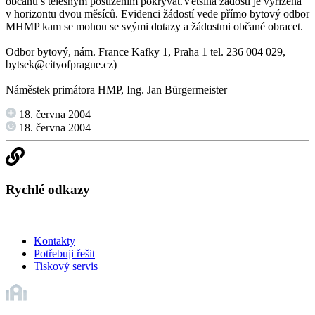
občanů s tělesným postižením pokrývat.Většina žádostí je vyřízena
v horizontu dvou měsíců. Evidenci žádostí vede přímo bytový odbor
MHMP kam se mohou se svými dotazy a žádostmi občané obracet.
Odbor bytový, nám. France Kafky 1, Praha 1 tel. 236 004 029,
bytsek@cityofprague.cz)
Náměstek primátora HMP, Ing. Jan Bürgermeister
18. června 2004
18. června 2004
Rychlé odkazy
Kontakty
Potřebuji řešit
Tiskový servis