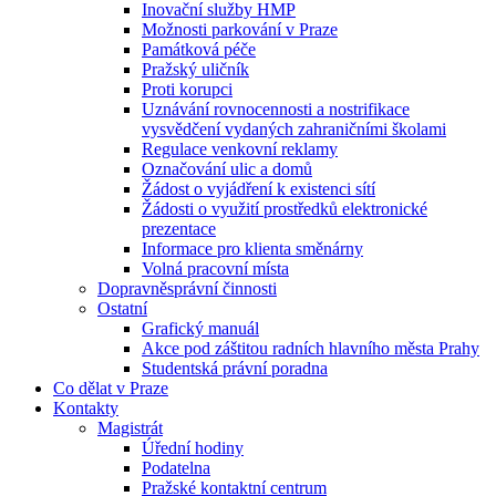
Inovační služby HMP
Možnosti parkování v Praze
Památková péče
Pražský uličník
Proti korupci
Uznávání rovnocennosti a nostrifikace
vysvědčení vydaných zahraničními školami
Regulace venkovní reklamy
Označování ulic a domů
Žádost o vyjádření k existenci sítí
Žádosti o využití prostředků elektronické
prezentace
Informace pro klienta směnárny
Volná pracovní místa
Dopravněsprávní činnosti
Ostatní
Grafický manuál
Akce pod záštitou radních hlavního města Prahy
Studentská právní poradna
Co dělat v Praze
Kontakty
Magistrát
Úřední hodiny
Podatelna
Pražské kontaktní centrum