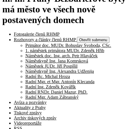
má město ve všech nově
postavených domech
Fotogalerie členů RHMP
Rozhovory a články členů RHMP
Otevřít submenu
Primátor doc. MUDr. Bohuslav Svoboda, CSc.
1. náměstek primátora MUDr. Zdeněk Hřib
Náměstek doc. Ing. arch. Petr Hlaváček
Náměstkyně Ing. Jana Komrsková
Náměstek JUDr. Jiří Pospíšil
Náměstkyně Ing. Alexandra Udženija
Radní Bc. Michal Hroza
Radní Mgr. et Mgr. Antonín Klecanda
Radní Ing. Zdeněk Kovářík
Radní RNDr. Daniel Mazur, PhD.
Radní Mgr. Adam Zábranský
Avíza a pozvánky
Aktuality z Prahy
Tiskové zprávy
Archiv tiskových zpráv
Videoreportáže
RSS