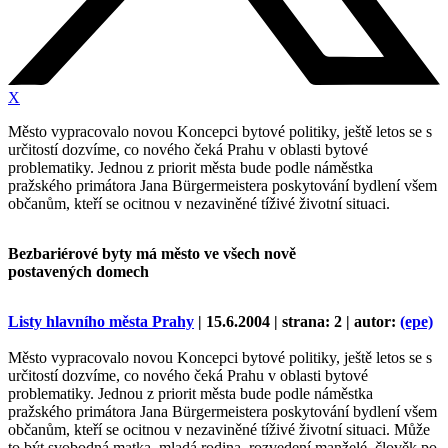
X
Město vypracovalo novou Koncepci bytové politiky, ještě letos se s
určitostí dozvíme, co nového čeká Prahu v oblasti bytové
problematiky. Jednou z priorit města bude podle náměstka
pražského primátora Jana Bürgermeistera poskytování bydlení všem
občanům, kteří se ocitnou v nezaviněné tíživé životní situaci.
Bezbariérové byty má město ve všech nově
postavených domech
Listy hlavního města Prahy
| 15.6.2004 | strana: 2 | autor:
(epe)
Město vypracovalo novou Koncepci bytové politiky, ještě letos se s
určitostí dozvíme, co nového čeká Prahu v oblasti bytové
problematiky. Jednou z priorit města bude podle náměstka
pražského primátora Jana Bürgermeistera poskytování bydlení všem
občanům, kteří se ocitnou v nezaviněné tíživé životní situaci. Může
to být svobodná matka, mladá rodina, rozvedení manželé, člověk po