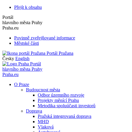
Přejít k obsahu
Portál
hlavního města Prahy
Praha.eu
Povinně zveřejňované informace
Městské části
Portál Pražana
Česky
English
Portál
hlavního města Prahy
Praha.eu
O Praze
Budoucnost města
Odbor územního rozvoje
Projekty měnící Prahu
Metodika spoluúčasti investorů
Doprava
Pražská integrovaná doprava
MHD
Vlaková