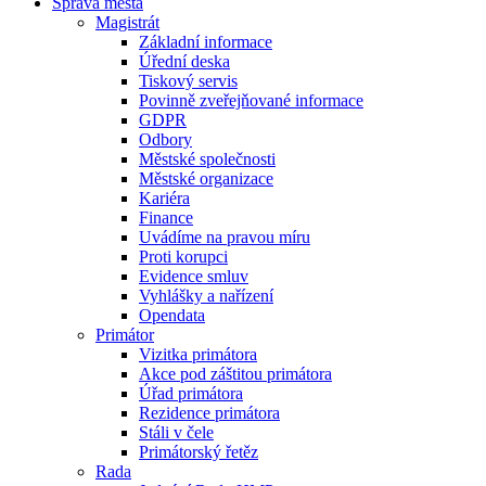
Správa města
Magistrát
Základní informace
Úřední deska
Tiskový servis
Povinně zveřejňované informace
GDPR
Odbory
Městské společnosti
Městské organizace
Kariéra
Finance
Uvádíme na pravou míru
Proti korupci
Evidence smluv
Vyhlášky a nařízení
Opendata
Primátor
Vizitka primátora
Akce pod záštitou primátora
Úřad primátora
Rezidence primátora
Stáli v čele
Primátorský řetěz
Rada