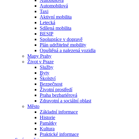
Autobusová
Automobilová
Taxi
Aktivní mobilita
Letecká
Sdílená mobilita
BESIP
Spolupráce v dopravě
Plán udržitelné mobility
Opuštěná a nalezená vozidla
Mapy Prahy
Život v Praze
Služby
Byty
Školství
Bezpečnost
Životní prostředí
Praha bezbariérová
Zdravotní a sociální oblast
Město
Základní informace
Historie
Památky
Kultura
Praktické informace