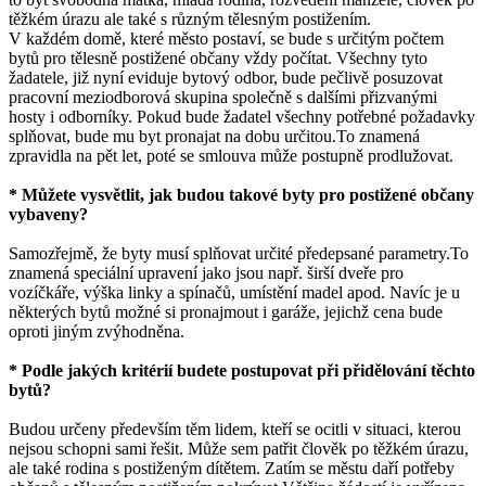
těžkém úrazu ale také s různým tělesným postižením.
V každém domě, které město postaví, se bude s určitým počtem
bytů pro tělesně postižené občany vždy počítat. Všechny tyto
žadatele, již nyní eviduje bytový odbor, bude pečlivě posuzovat
pracovní meziodborová skupina společně s dalšími přizvanými
hosty i odborníky. Pokud bude žadatel všechny potřebné požadavky
splňovat, bude mu byt pronajat na dobu určitou.To znamená
zpravidla na pět let, poté se smlouva může postupně prodlužovat.
* Můžete vysvětlit, jak budou takové byty pro postižené občany
vybaveny?
Samozřejmě, že byty musí splňovat určité předepsané parametry.To
znamená speciální upravení jako jsou např. širší dveře pro
vozíčkáře, výška linky a spínačů, umístění madel apod. Navíc je u
některých bytů možné si pronajmout i garáže, jejichž cena bude
oproti jiným zvýhodněna.
* Podle jakých kritérií budete postupovat při přidělování těchto
bytů?
Budou určeny především těm lidem, kteří se ocitli v situaci, kterou
nejsou schopni sami řešit. Může sem patřit člověk po těžkém úrazu,
ale také rodina s postiženým dítětem. Zatím se městu daří potřeby