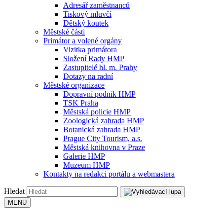
Adresář zaměstnanců
Tiskový mluvčí
Dětský koutek
Městské části
Primátor a volené orgány
Vizitka primátora
Složení Rady HMP
Zastupitelé hl. m. Prahy
Dotazy na radní
Městské organizace
Dopravní podnik HMP
TSK Praha
Městská policie HMP
Zoologická zahrada HMP
Botanická zahrada HMP
Prague City Tourism, a.s.
Městská knihovna v Praze
Galerie HMP
Muzeum HMP
Kontakty na redakci portálu a webmastera
Hledat
MENU