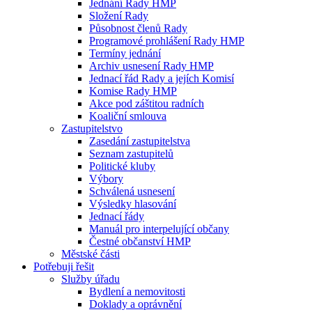
Jednání Rady HMP
Složení Rady
Působnost členů Rady
Programové prohlášení Rady HMP
Termíny jednání
Archiv usnesení Rady HMP
Jednací řád Rady a jejích Komisí
Komise Rady HMP
Akce pod záštitou radních
Koaliční smlouva
Zastupitelstvo
Zasedání zastupitelstva
Seznam zastupitelů
Politické kluby
Výbory
Schválená usnesení
Výsledky hlasování
Jednací řády
Manuál pro interpelující občany
Čestné občanství HMP
Městské části
Potřebuji řešit
Služby úřadu
Bydlení a nemovitosti
Doklady a oprávnění