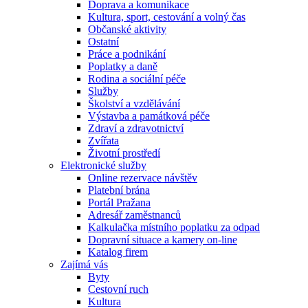
Doprava a komunikace
Kultura, sport, cestování a volný čas
Občanské aktivity
Ostatní
Práce a podnikání
Poplatky a daně
Rodina a sociální péče
Služby
Školství a vzdělávání
Výstavba a památková péče
Zdraví a zdravotnictví
Zvířata
Životní prostředí
Elektronické služby
Online rezervace návštěv
Platební brána
Portál Pražana
Adresář zaměstnanců
Kalkulačka místního poplatku za odpad
Dopravní situace a kamery on-line
Katalog firem
Zajímá vás
Byty
Cestovní ruch
Kultura