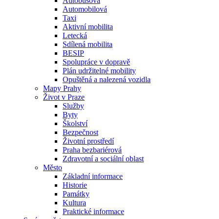
Autobusová
Automobilová
Taxi
Aktivní mobilita
Letecká
Sdílená mobilita
BESIP
Spolupráce v dopravě
Plán udržitelné mobility
Opuštěná a nalezená vozidla
Mapy Prahy
Život v Praze
Služby
Byty
Školství
Bezpečnost
Životní prostředí
Praha bezbariérová
Zdravotní a sociální oblast
Město
Základní informace
Historie
Památky
Kultura
Praktické informace