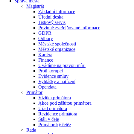
Správa města
Magistrát
Základní informace
Úřední deska
Tiskový servis
Povinně zveřejňované informace
GDPR
Odbory
Městské společnosti
Městské organizace
Kariéra
Finance
Uvádíme na pravou míru
Proti korupci
Evidence smluv
Vyhlášky a nařízení
Opendata
Primátor
Vizitka primátora
Akce pod záštitou primátora
Úřad primátora
Rezidence primátora
Stáli v čele
Primátorský řetěz
Rada