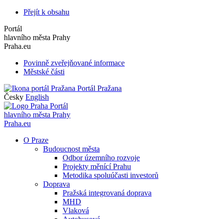
Přejít k obsahu
Portál
hlavního města Prahy
Praha.eu
Povinně zveřejňované informace
Městské části
Portál Pražana
Česky
English
Portál
hlavního města Prahy
Praha.eu
O Praze
Budoucnost města
Odbor územního rozvoje
Projekty měnící Prahu
Metodika spoluúčasti investorů
Doprava
Pražská integrovaná doprava
MHD
Vlaková