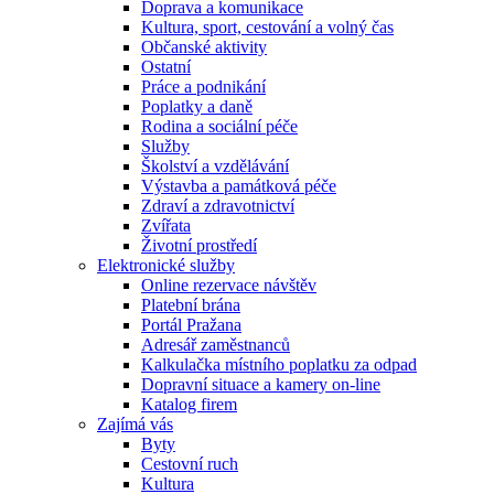
Doprava a komunikace
Kultura, sport, cestování a volný čas
Občanské aktivity
Ostatní
Práce a podnikání
Poplatky a daně
Rodina a sociální péče
Služby
Školství a vzdělávání
Výstavba a památková péče
Zdraví a zdravotnictví
Zvířata
Životní prostředí
Elektronické služby
Online rezervace návštěv
Platební brána
Portál Pražana
Adresář zaměstnanců
Kalkulačka místního poplatku za odpad
Dopravní situace a kamery on-line
Katalog firem
Zajímá vás
Byty
Cestovní ruch
Kultura