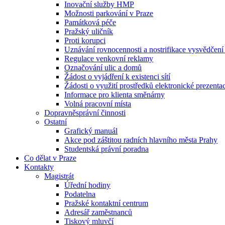
Inovační služby HMP
Možnosti parkování v Praze
Památková péče
Pražský uličník
Proti korupci
Uznávání rovnocennosti a nostrifikace vysvědčen
Regulace venkovní reklamy
Označování ulic a domů
Žádost o vyjádření k existenci sítí
Žádosti o využití prostředků elektronické prezenta
Informace pro klienta směnárny
Volná pracovní místa
Dopravněsprávní činnosti
Ostatní
Grafický manuál
Akce pod záštitou radních hlavního města Prahy
Studentská právní poradna
Co dělat v Praze
Kontakty
Magistrát
Úřední hodiny
Podatelna
Pražské kontaktní centrum
Adresář zaměstnanců
Tiskový mluvčí