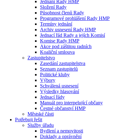
Jednání Rady HMP
Složení Rady
Působnost členů Rady
Programové prohlášení Rady HMP
Termíny jednání
Archiv usnesení Rady HMP
Jednací řád Rady a jejích Komisí
Komise Rady HMP
Akce pod záštitou radních
Koaliční smlouva
Zastupitelstvo
Zasedání zastupitelstva
Seznam zastupitelů
Politické kluby
Výbory
Schválená usnesení
Výsledky hlasování
Jednací řády
Manuál pro interpelující občany
Čestné občanství HMP
Městské části
Potřebuji řešit
Služby úřadu
Bydlení a nemovitosti
Doklady a oprávnění