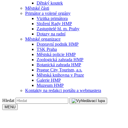
Dětský koutek
Městské části
Primátor a volené orgány
Vizitka primátora
Složení Rady HMP
Zastupitelé hl. m. Prahy
Dotazy na radní
Městské organizace
Dopravní podnik HMP
TSK Praha
Městská policie HMP
Zoologická zahrada HMP
Botanická zahrada HMP
Prague City Tourism, a.s.
Městská knihovna v Praze
Galerie HMP
Muzeum HMP
Kontakty na redakci portálu a webmastera
Hledat
MENU