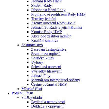
Jednání Rady HMP
Složení Rady
Působnost členů Rady
Programové prohlášení Rady HMP
Termíny jednání
Archiv usnesení Rady HMP
Jednací řád Rady a jejích Komisí
Komise Rady HMP
Akce pod záštitou radních
Koaliční smlouva
Zastupitelstvo
Zasedání zastupitelstva
Seznam zastupitelů
Politické kluby
Výbory
Schválená usnesení
Výsledky hlasování
Jednací řády
Manuál pro interpelující občany
Čestné občanství HMP
Městské části
Potřebuji řešit
Služby úřadu
Bydlení a nemovitosti
Doklady a oprávnění