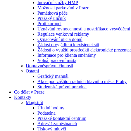
Inovační služby HMP
Možnosti parkování v Praze
Památková péče
Pražský uličník
Proti korupci
Uznávání rovnocennosti a nostrifikace vysvědčen
Regulace venkovní reklamy
Označování ulic a domů
Žádost o vyjádření k existenci sítí
Žádosti o využití prostředků elektronické prezenta
Informace pro klienta směnárny
Volná pracovní místa
Dopravněsprávní činnosti
Ostatní
Grafický manuál
Akce pod záštitou radních hlavního města Prahy
Studentská právní poradna
Co dělat v Praze
Kontakty
Magistrát
Úřední hodiny
Podatelna
Pražské kontaktní centrum
Adresář zaměstnanců
Tiskový mluvčí