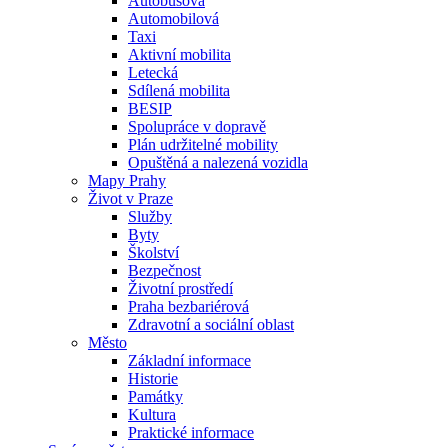
Autobusová
Automobilová
Taxi
Aktivní mobilita
Letecká
Sdílená mobilita
BESIP
Spolupráce v dopravě
Plán udržitelné mobility
Opuštěná a nalezená vozidla
Mapy Prahy
Život v Praze
Služby
Byty
Školství
Bezpečnost
Životní prostředí
Praha bezbariérová
Zdravotní a sociální oblast
Město
Základní informace
Historie
Památky
Kultura
Praktické informace