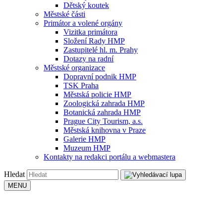
Dětský koutek
Městské části
Primátor a volené orgány
Vizitka primátora
Složení Rady HMP
Zastupitelé hl. m. Prahy
Dotazy na radní
Městské organizace
Dopravní podnik HMP
TSK Praha
Městská policie HMP
Zoologická zahrada HMP
Botanická zahrada HMP
Prague City Tourism, a.s.
Městská knihovna v Praze
Galerie HMP
Muzeum HMP
Kontakty na redakci portálu a webmastera
Hledat
MENU