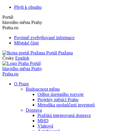
Přejít k obsahu
Portál
hlavního města Prahy
Praha.eu
Povinně zveřejňované informace
Městské části
Portál Pražana
Česky
English
Portál
hlavního města Prahy
Praha.eu
O Praze
Budoucnost města
Odbor územního rozvoje
Projekty měnící Prahu
Metodika spoluúčasti investorů
Doprava
Pražská integrovaná doprava
MHD
Vlaková