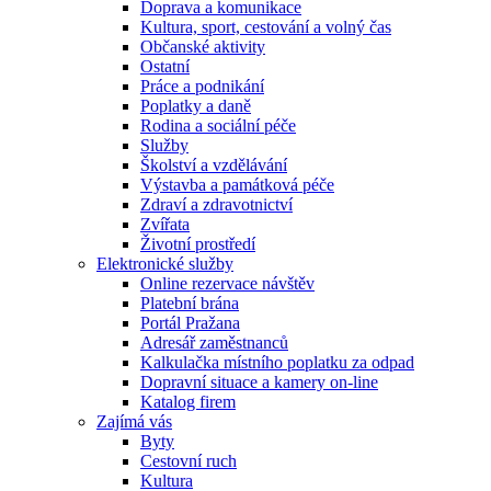
Doprava a komunikace
Kultura, sport, cestování a volný čas
Občanské aktivity
Ostatní
Práce a podnikání
Poplatky a daně
Rodina a sociální péče
Služby
Školství a vzdělávání
Výstavba a památková péče
Zdraví a zdravotnictví
Zvířata
Životní prostředí
Elektronické služby
Online rezervace návštěv
Platební brána
Portál Pražana
Adresář zaměstnanců
Kalkulačka místního poplatku za odpad
Dopravní situace a kamery on-line
Katalog firem
Zajímá vás
Byty
Cestovní ruch
Kultura