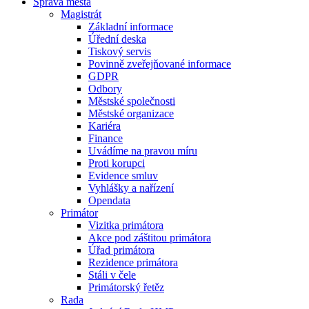
Správa města
Magistrát
Základní informace
Úřední deska
Tiskový servis
Povinně zveřejňované informace
GDPR
Odbory
Městské společnosti
Městské organizace
Kariéra
Finance
Uvádíme na pravou míru
Proti korupci
Evidence smluv
Vyhlášky a nařízení
Opendata
Primátor
Vizitka primátora
Akce pod záštitou primátora
Úřad primátora
Rezidence primátora
Stáli v čele
Primátorský řetěz
Rada