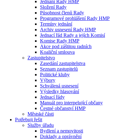
Jednání Rady HMP
Složení Rady
Působnost členů Rady
Programové prohlášení Rady HMP
Termíny jednání
Archiv usnesení Rady HMP
Jednací řád Rady a jejích Komisí
Komise Rady HMP
Akce pod záštitou radních
Koaliční smlouva
Zastupitelstvo
Zasedání zastupitelstva
Seznam zastupitelů
Politické kluby
Výbory
Schválená usnesení
Výsledky hlasování
Jednací řády
Manuál pro interpelující občany
Čestné občanství HMP
Městské části
Potřebuji řešit
Služby úřadu
Bydlení a nemovitosti
Doklady a oprávnění