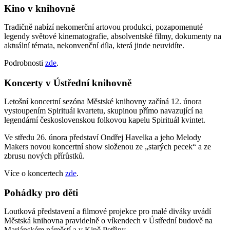
Kino v knihovně
Tradičně nabízí nekomerční artovou produkci, pozapomenuté
legendy světové kinematografie, absolventské filmy, dokumenty na
aktuální témata, nekonvenční díla, která jinde neuvidíte.
Podrobnosti
zde
.
Koncerty v Ústřední knihovně
Letošní koncertní sezóna Městské knihovny začíná 12. února
vystoupením Spirituál kvartetu, skupinou přímo navazující na
legendární československou folkovou kapelu Spirituál kvintet.
Ve středu 26. února představí Ondřej Havelka a jeho Melody
Makers novou koncertní show složenou ze „starých pecek“ a ze
zbrusu nových přírůstků.
Více o koncertech
zde
.
Pohádky pro děti
Loutková představení a filmové projekce pro malé diváky uvádí
Městská knihovna pravidelně o víkendech v Ústřední budově na
Mariánském náměstí a v Kině Petřiny.