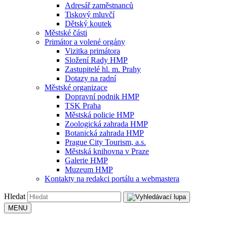
Adresář zaměstnanců
Tiskový mluvčí
Dětský koutek
Městské části
Primátor a volené orgány
Vizitka primátora
Složení Rady HMP
Zastupitelé hl. m. Prahy
Dotazy na radní
Městské organizace
Dopravní podnik HMP
TSK Praha
Městská policie HMP
Zoologická zahrada HMP
Botanická zahrada HMP
Prague City Tourism, a.s.
Městská knihovna v Praze
Galerie HMP
Muzeum HMP
Kontakty na redakci portálu a webmastera
Hledat
MENU