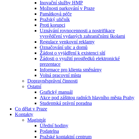
Inovační služby HMP
Možnosti parkování v Praze
Památková péče
Pražský uličník
Proti korupci
Uznávání rovnocennosti a nostrifikace
vysvědčení vydaných zahraničními školami
Regulace venkovní reklamy
Označování ulic a domů
Žádost o vyjádření k existenci sítí
Žádosti o využití prostředků elektronické
prezentace
Informace pro klienta směnárny
Volná pracovní místa
Dopravněsprávní činnosti
Ostatní
Grafický manuál
Akce pod záštitou radních hlavního města Prahy
Studentská právní poradna
Co dělat v Praze
Kontakty
Magistrát
Úřední hodiny
Podatelna
Pražské kontaktní centrum