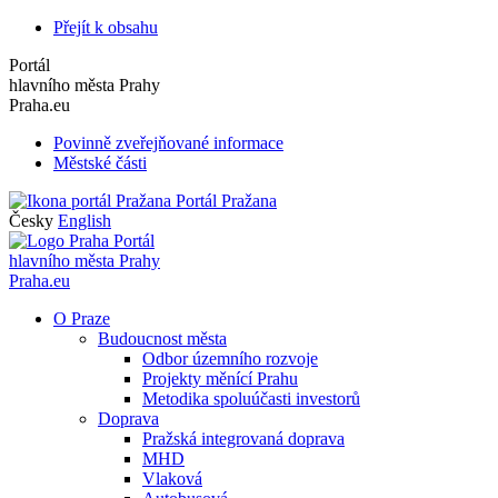
Přejít k obsahu
Portál
hlavního města Prahy
Praha.eu
Povinně zveřejňované informace
Městské části
Portál Pražana
Česky
English
Portál
hlavního města Prahy
Praha.eu
O Praze
Budoucnost města
Odbor územního rozvoje
Projekty měnící Prahu
Metodika spoluúčasti investorů
Doprava
Pražská integrovaná doprava
MHD
Vlaková