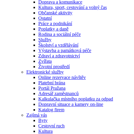
Doprava a komunikace
Kultura, sport, cestování a volný čas
Občanské aktivity
Ostatní
Práce a podnikání
Poplatky a daně
Rodina a sociální péče
Služby
Školství a vzdělávání
Výstavba a památková péče
Zdraví a zdravotnictví
Zvířata
Životní prostředí
Elektronické služby
Online rezervace návštěv
Platební brána
Portál Pražana
Adresář zaměstnanců
Kalkulačka místního poplatku za odpad
Dopravní situace a kamery on-line
Katalog firem
Zajímá vás
Byty
Cestovní ruch
Kultura