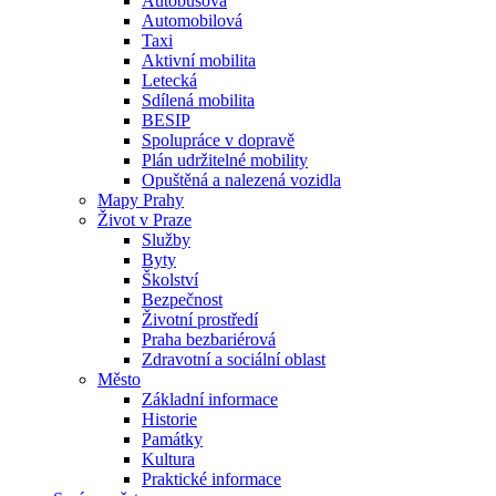
Autobusová
Automobilová
Taxi
Aktivní mobilita
Letecká
Sdílená mobilita
BESIP
Spolupráce v dopravě
Plán udržitelné mobility
Opuštěná a nalezená vozidla
Mapy Prahy
Život v Praze
Služby
Byty
Školství
Bezpečnost
Životní prostředí
Praha bezbariérová
Zdravotní a sociální oblast
Město
Základní informace
Historie
Památky
Kultura
Praktické informace