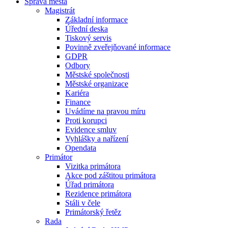
Správa města
Magistrát
Základní informace
Úřední deska
Tiskový servis
Povinně zveřejňované informace
GDPR
Odbory
Městské společnosti
Městské organizace
Kariéra
Finance
Uvádíme na pravou míru
Proti korupci
Evidence smluv
Vyhlášky a nařízení
Opendata
Primátor
Vizitka primátora
Akce pod záštitou primátora
Úřad primátora
Rezidence primátora
Stáli v čele
Primátorský řetěz
Rada