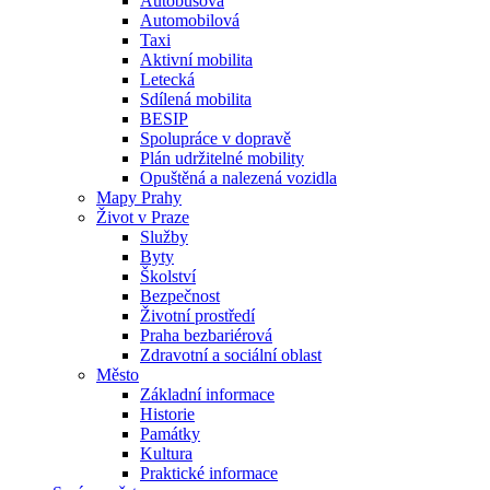
Autobusová
Automobilová
Taxi
Aktivní mobilita
Letecká
Sdílená mobilita
BESIP
Spolupráce v dopravě
Plán udržitelné mobility
Opuštěná a nalezená vozidla
Mapy Prahy
Život v Praze
Služby
Byty
Školství
Bezpečnost
Životní prostředí
Praha bezbariérová
Zdravotní a sociální oblast
Město
Základní informace
Historie
Památky
Kultura
Praktické informace