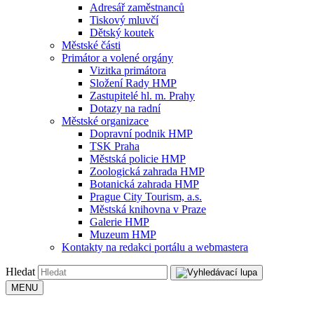
Adresář zaměstnanců
Tiskový mluvčí
Dětský koutek
Městské části
Primátor a volené orgány
Vizitka primátora
Složení Rady HMP
Zastupitelé hl. m. Prahy
Dotazy na radní
Městské organizace
Dopravní podnik HMP
TSK Praha
Městská policie HMP
Zoologická zahrada HMP
Botanická zahrada HMP
Prague City Tourism, a.s.
Městská knihovna v Praze
Galerie HMP
Muzeum HMP
Kontakty na redakci portálu a webmastera
Hledat
MENU