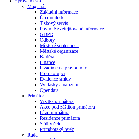
Správa města
Magistrát
Základní informace
Úřední deska
Tiskový servis
Povinně zveřejňované informace
GDPR
Odbory
Městské společnosti
Městské organizace
Kariéra
Finance
Uvádíme na pravou míru
Proti korupci
Evidence smluv
Vyhlášky a nařízení
Opendata
Primátor
Vizitka primátora
Akce pod záštitou primátora
Úřad primátora
Rezidence primátora
Stáli v čele
Primátorský řetěz
Rada