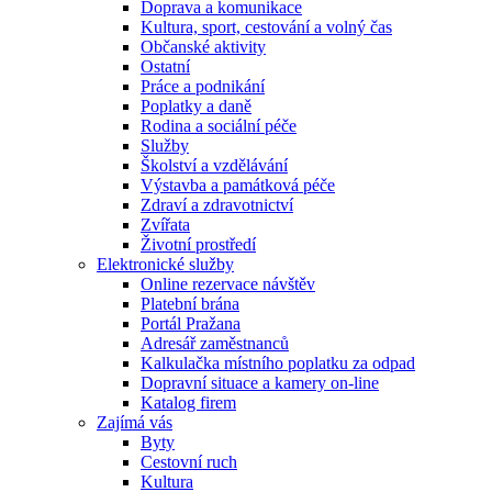
Doprava a komunikace
Kultura, sport, cestování a volný čas
Občanské aktivity
Ostatní
Práce a podnikání
Poplatky a daně
Rodina a sociální péče
Služby
Školství a vzdělávání
Výstavba a památková péče
Zdraví a zdravotnictví
Zvířata
Životní prostředí
Elektronické služby
Online rezervace návštěv
Platební brána
Portál Pražana
Adresář zaměstnanců
Kalkulačka místního poplatku za odpad
Dopravní situace a kamery on-line
Katalog firem
Zajímá vás
Byty
Cestovní ruch
Kultura