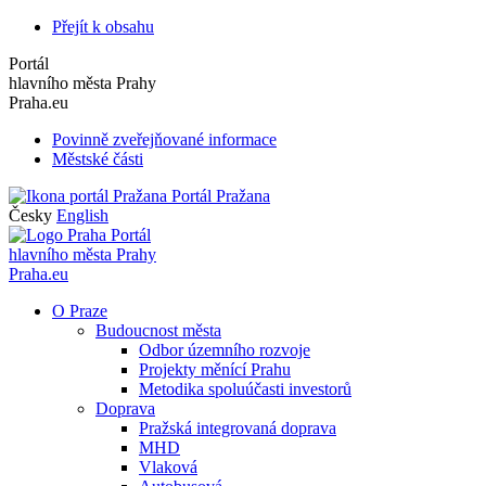
Přejít k obsahu
Portál
hlavního města Prahy
Praha.eu
Povinně zveřejňované informace
Městské části
Portál Pražana
Česky
English
Portál
hlavního města Prahy
Praha.eu
O Praze
Budoucnost města
Odbor územního rozvoje
Projekty měnící Prahu
Metodika spoluúčasti investorů
Doprava
Pražská integrovaná doprava
MHD
Vlaková