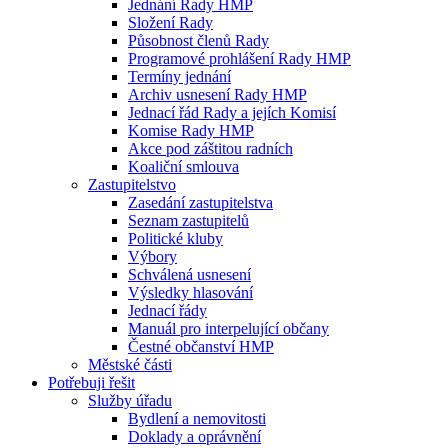
Jednání Rady HMP
Složení Rady
Působnost členů Rady
Programové prohlášení Rady HMP
Termíny jednání
Archiv usnesení Rady HMP
Jednací řád Rady a jejích Komisí
Komise Rady HMP
Akce pod záštitou radních
Koaliční smlouva
Zastupitelstvo
Zasedání zastupitelstva
Seznam zastupitelů
Politické kluby
Výbory
Schválená usnesení
Výsledky hlasování
Jednací řády
Manuál pro interpelující občany
Čestné občanství HMP
Městské části
Potřebuji řešit
Služby úřadu
Bydlení a nemovitosti
Doklady a oprávnění