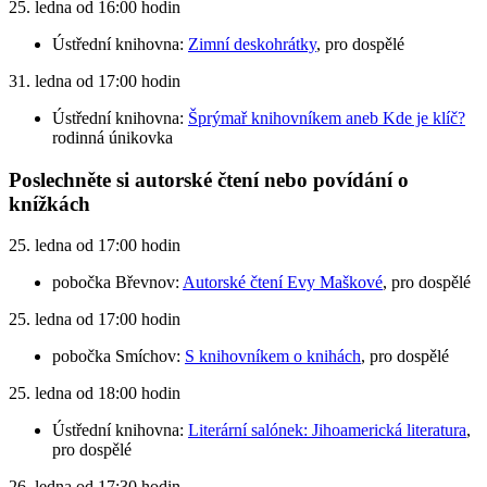
25. ledna od 16:00 hodin
Ústřední knihovna:
Zimní deskohrátky
, pro dospělé
31. ledna od 17:00 hodin
Ústřední knihovna:
Šprýmař knihovníkem aneb Kde je klíč?
rodinná únikovka
Poslechněte si autorské čtení nebo povídání o
knížkách
25. ledna od 17:00 hodin
pobočka Břevnov:
Autorské čtení Evy Maškové
, pro dospělé
25. ledna od 17:00 hodin
pobočka Smíchov:
S knihovníkem o knihách
, pro dospělé
25. ledna od 18:00 hodin
Ústřední knihovna:
Literární salónek: Jihoamerická literatura
,
pro dospělé
26. ledna od 17:30 hodin