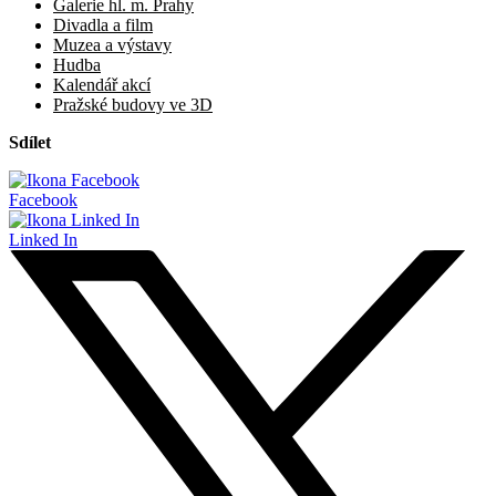
Galerie hl. m. Prahy
Divadla a film
Muzea a výstavy
Hudba
Kalendář akcí
Pražské budovy ve 3D
Sdílet
Facebook
Linked In