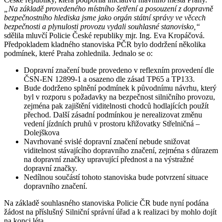
„Na základě provedeného místního šetření a posouzení z dopravně
bezpečnostního hlediska jsme jako orgán státní správy ve věcech
bezpečnosti a plynulosti provozu vydali souhlasné stanovisko,“
sdělila mluvčí Policie České republiky mjr. Ing. Eva Kropáčová.
Předpokladem kladného stanoviska PČR bylo dodržení několika
podmínek, které Praha zohlednila. Jednalo se o:
Dopravní značení bude provedeno v reflexním provedení dle
ČSN-EN 12899-1 a osazeno dle zásad TP65 a TP133.
Bude dodrženo splnění podmínek k původnímu návrhu, který
byl v rozporu s požadavky na bezpečnost silničního provozu,
zejména pak zajištění viditelnosti chodců hodlajících použít
přechod. Další zásadní podmínkou je nerealizovat změnu
vedení jízdních pruhů v prostoru křižovatky Střelničná –
Dolejškova
Navrhované svislé dopravní značení nebude snižovat
viditelnost stávajícího dopravního značení, zejména s důrazem
na dopravní značky upravující přednost a na výstražné
dopravní značky.
Nedílnou součástí tohoto stanoviska bude potvrzení situace
dopravního značení.
Na základě souhlasného stanoviska Policie ČR bude nyní podána
žádost na příslušný Silniční správní úřad a k realizaci by mohlo dojít
na konci léta.