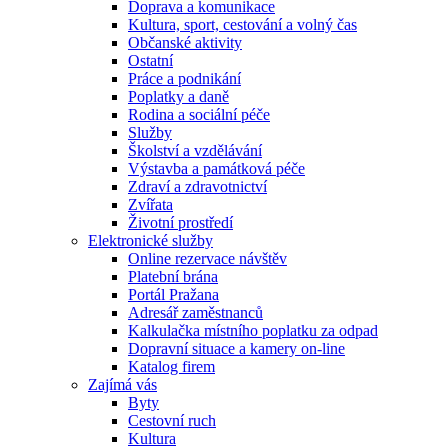
Doprava a komunikace
Kultura, sport, cestování a volný čas
Občanské aktivity
Ostatní
Práce a podnikání
Poplatky a daně
Rodina a sociální péče
Služby
Školství a vzdělávání
Výstavba a památková péče
Zdraví a zdravotnictví
Zvířata
Životní prostředí
Elektronické služby
Online rezervace návštěv
Platební brána
Portál Pražana
Adresář zaměstnanců
Kalkulačka místního poplatku za odpad
Dopravní situace a kamery on-line
Katalog firem
Zajímá vás
Byty
Cestovní ruch
Kultura