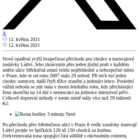
X
12. května 2021
12. května 2021
Nové opatření zvýší bezpečnost přechodu pro chodce u tramvajové
zastávky Ládví. Jeho zkrácením přes jeden jízdní pruh v každém
směru ulice Střelničná zmizí velmi nepřehledné a nebezpečné místo
v Praze, kde se od roku 2007 stalo 29 nehod. Při nich byl jeden
chodec usmrcen, další čtyři těžce zraněni a jedenáct lehce. Poslední
vážná nehoda se zde stala v únoru letošního roku, kdy přecházející
žena skončila na 14 dní v nemocnici na jednotce intenzivní péče.
Celkově dopravní nehody v tomto místě stály více než 59 milionů
Kč.
3 minuty čtení
Po přechodu přes Střelničnou ulici v Praze 8 vedle zastávky tramvají
Ládví projde ve špičkách 120 až 150 chodců za hodinu.
Frekventovaná trasa spojující část sídliště s obchodním centrem,