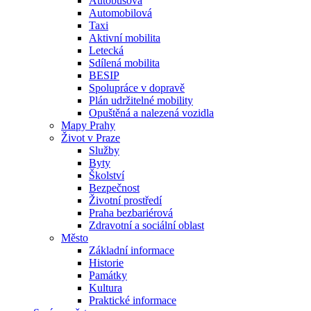
Autobusová
Automobilová
Taxi
Aktivní mobilita
Letecká
Sdílená mobilita
BESIP
Spolupráce v dopravě
Plán udržitelné mobility
Opuštěná a nalezená vozidla
Mapy Prahy
Život v Praze
Služby
Byty
Školství
Bezpečnost
Životní prostředí
Praha bezbariérová
Zdravotní a sociální oblast
Město
Základní informace
Historie
Památky
Kultura
Praktické informace