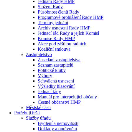
Jednání Rady HMP
Složení Rady
Působnost členů Rady
Programové prohlášení Rady HMP
Termíny jednání
Archiv usnesení Rady HMP
Jednací řád Rady a jejích Komisí
Komise Rady HMP
Akce pod záštitou radních
Koaliční smlouva
Zastupitelstvo
Zasedání zastupitelstva
Seznam zastupitelů
Politické kluby
Výbory
Schválená usnesení
Výsledky hlasování
Jednací řády
Manuál pro interpelující občany
Čestné občanství HMP
Městské části
Potřebuji řešit
Služby úřadu
Bydlení a nemovitosti
Doklady a oprávnění