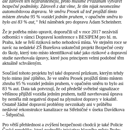
ale zároveň ten nejzranitelnější, proto musíme Pražanům vytvářet
bezpečné podmínky. Zároveň z dat víme, že tím nijak neomezíme
automobilovou dopravu. Ve směru Prosek už teď projíždí tímto
místem zhruba 95 % vozidel jedním pruhem, v opačném směru to
bylo asi 83 % aut,“
řekl náměstek pro dopravu Adam Scheinherr.
Že je potřeba místo upravit, doporučili už v roce 2017 nezávislí
odborníci v rámci Dopravní konference s BESIPEM pro hl. m.
Prahu, kde se řeší riziková nebo nehodová místa. Ve stejném roce se
navíc na nedaleké ZŠ Burešova uskutečnil projekt Bezpečné cesty
do školy, který toto místo identifikoval také jako rizikové a dopravní
studie navrhovala úpravy, které jsou principem velmi podobné těm
aktuálně schváleným.
Součástí tohoto projektu byl také dopravní průzkum, kterým tehdy
bylo mimo jiné zjištěno, že ve směru Prosek projíždí tímto místem
zhruba 95 % vozidel jedním pruhem, v opačném směru to bylo asi
83 % aut. Data tak potvrzují, že od předešlé světelné signalizace
většinou přijíždí vozidla jedním pruhem, tudíž navrhovaná úprava
by neměla mít negativní dopad na plynulost dopravy v lokalitě.
Ostatně žádné dopravní problémy nevznikaly ani v průběhu
nedávné rekonstrukce kanalizace na Střelničné v úseku Davídkova
– Štěpničná.
Pro větší přehlednost a zvýšení bezpečnosti chodců je také Policie
České republiky, která podpořila iniciativu hlavního města Prahy.