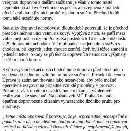
veřejnou dopravou a dalšími službami je však v tomto místě
nepřehledná a hlavně velmi nebezpečná, a to zejména z pohledu
přecházení dvou jízdních pruhů v jednom směru. Přechod kvůli
tomu také nesplňuje normy.
Statistiky dopravní nehodovosti dlouhodobě potvrzují, že je přechod
přes Střelničnou ulici velmi rizikový. Vyplývá z nich, že patří mezi
vůbec nejhorší na území Prahy. Za posledních 14 let zde totiž došlo
k 29 dopravním nehodám. V 16 případech se jednalo o srážku s
chodcem, při kterých jeden chodec zemřel, čtyři byli těžce zraněni a
jedenáct lehce. Škody se při těchto dopravních nehodách vyšplhaly
na 59 milionů korun.
Kvůli zvýšení bezpečnosti chodců bude doprava před přechodem
svedena do jednoho jízdního pruhu ve směru na Prosek i do centra.
Úprava je zatím navrhována jako nestavební, aby bylo možné
operativně reagovat na případně vzniklé problémy v provozu.
Pokud se však opatření osvědčí, bude možné jej výhledově
realizovat také stavebně. Na požadavek MČ Praha 8 nebude
opatření doprovozeno zřízením vyhrazeného jízdního pruhu pro
autobusy.
„Tohle místo opakovaně potvrzuje, že je nepřehledné, nebezpečné a
pokud s ním něco neuděláme, budou se tam donekonečna opakovat
neštěstí na lidském zdraví i životech. Chůze je nejpřirozenější pohyb,