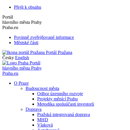
Přejít k obsahu
Portál
hlavního města Prahy
Praha.eu
Povinně zveřejňované informace
Městské části
Portál Pražana
Česky
English
Portál
hlavního města Prahy
Praha.eu
O Praze
Budoucnost města
Odbor územního rozvoje
Projekty měnící Prahu
Metodika spoluúčasti investorů
Doprava
Pražská integrovaná doprava
MHD
Vlaková