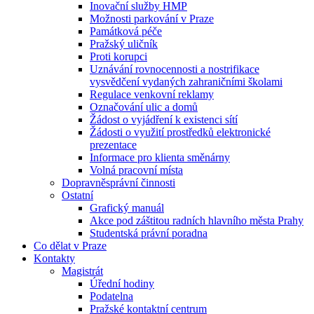
Inovační služby HMP
Možnosti parkování v Praze
Památková péče
Pražský uličník
Proti korupci
Uznávání rovnocennosti a nostrifikace
vysvědčení vydaných zahraničními školami
Regulace venkovní reklamy
Označování ulic a domů
Žádost o vyjádření k existenci sítí
Žádosti o využití prostředků elektronické
prezentace
Informace pro klienta směnárny
Volná pracovní místa
Dopravněsprávní činnosti
Ostatní
Grafický manuál
Akce pod záštitou radních hlavního města Prahy
Studentská právní poradna
Co dělat v Praze
Kontakty
Magistrát
Úřední hodiny
Podatelna
Pražské kontaktní centrum