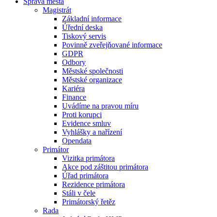
Správa města
Magistrát
Základní informace
Úřední deska
Tiskový servis
Povinně zveřejňované informace
GDPR
Odbory
Městské společnosti
Městské organizace
Kariéra
Finance
Uvádíme na pravou míru
Proti korupci
Evidence smluv
Vyhlášky a nařízení
Opendata
Primátor
Vizitka primátora
Akce pod záštitou primátora
Úřad primátora
Rezidence primátora
Stáli v čele
Primátorský řetěz
Rada