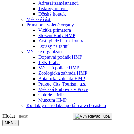
Adresář zaměstnanců
Tiskový mluvčí
Dětský koutek
Městské části
Primátor a volené orgány
Vizitka primátora
Složení Rady HMP
Zastupitelé hl. m. Prahy
Dotazy na radní
Městské organizace
Dopravní podnik HMP
TSK Praha
Městská policie HMP
Zoologická zahrada HMP
Botanická zahrada HMP
Prague City Tourism, a.s.
Městská knihovna v Praze
Galerie HMP
Muzeum HMP
Kontakty na redakci portálu a webmastera
Hledat
MENU