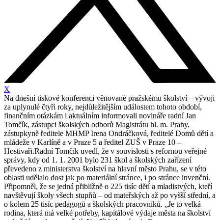
X
Na dnešní tiskové konferenci věnované pražskému školství – vývoji
za uplynulé čtyři roky, nejdůležitějším událostem tohoto období,
finančním otázkám i aktuálním informovali novináře radní Jan
Tomčík, zástupci školských odborů Magistrátu hl. m. Prahy,
zástupkyně ředitele MHMP Irena Ondráčková, ředitelé Domů dětí a
mládeže v Karlíně a v Praze 5 a ředitel ZUŠ v Praze 10 –
Hostivaři.Radní Tomčík uvedl, že v souvislosti s refornou veřejné
správy, kdy od 1. 1. 2001 bylo 231 škol a školských zařízení
převedeno z ministerstva školství na hlavní město Prahu, se v této
oblasti udělalo dost jak po materiální stránce, i po stránce invenční.
Připomněl, že se jedná přibližně o 225 tisíc dětí a mladistvých, kteří
navštěvují školy všech stupňů – od mateřských až po vyšší střední, a
o kolem 25 tisíc pedagogů a školských pracovníků. „Je to velká
rodina, která má velké potřeby, kapitálové výdaje města na školství