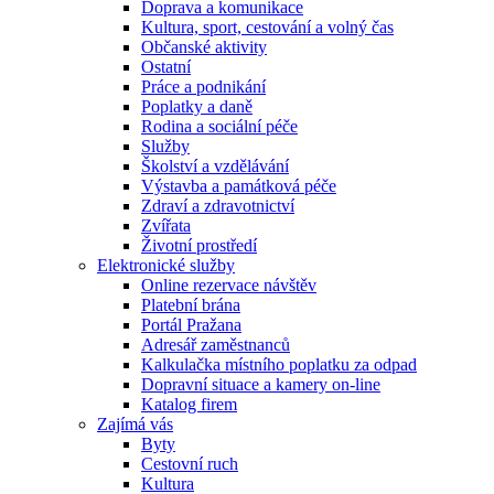
Doprava a komunikace
Kultura, sport, cestování a volný čas
Občanské aktivity
Ostatní
Práce a podnikání
Poplatky a daně
Rodina a sociální péče
Služby
Školství a vzdělávání
Výstavba a památková péče
Zdraví a zdravotnictví
Zvířata
Životní prostředí
Elektronické služby
Online rezervace návštěv
Platební brána
Portál Pražana
Adresář zaměstnanců
Kalkulačka místního poplatku za odpad
Dopravní situace a kamery on-line
Katalog firem
Zajímá vás
Byty
Cestovní ruch
Kultura