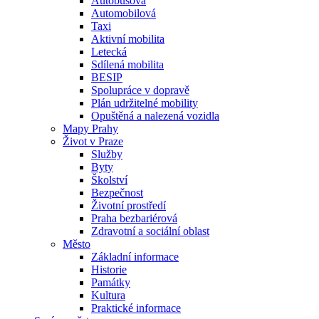
Autobusová
Automobilová
Taxi
Aktivní mobilita
Letecká
Sdílená mobilita
BESIP
Spolupráce v dopravě
Plán udržitelné mobility
Opuštěná a nalezená vozidla
Mapy Prahy
Život v Praze
Služby
Byty
Školství
Bezpečnost
Životní prostředí
Praha bezbariérová
Zdravotní a sociální oblast
Město
Základní informace
Historie
Památky
Kultura
Praktické informace