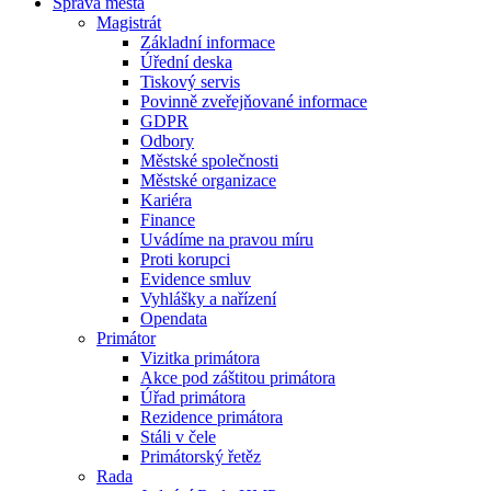
Správa města
Magistrát
Základní informace
Úřední deska
Tiskový servis
Povinně zveřejňované informace
GDPR
Odbory
Městské společnosti
Městské organizace
Kariéra
Finance
Uvádíme na pravou míru
Proti korupci
Evidence smluv
Vyhlášky a nařízení
Opendata
Primátor
Vizitka primátora
Akce pod záštitou primátora
Úřad primátora
Rezidence primátora
Stáli v čele
Primátorský řetěz
Rada