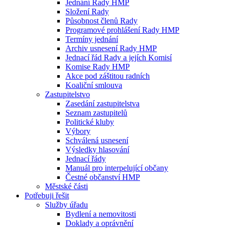
Jednání Rady HMP
Složení Rady
Působnost členů Rady
Programové prohlášení Rady HMP
Termíny jednání
Archiv usnesení Rady HMP
Jednací řád Rady a jejích Komisí
Komise Rady HMP
Akce pod záštitou radních
Koaliční smlouva
Zastupitelstvo
Zasedání zastupitelstva
Seznam zastupitelů
Politické kluby
Výbory
Schválená usnesení
Výsledky hlasování
Jednací řády
Manuál pro interpelující občany
Čestné občanství HMP
Městské části
Potřebuji řešit
Služby úřadu
Bydlení a nemovitosti
Doklady a oprávnění