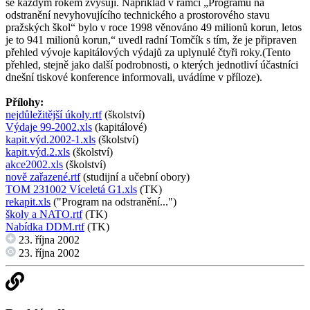
se každým rokem zvyšují. Například v rámci „Programu na
odstranění nevyhovujícího technického a prostorového stavu
pražských škol“ bylo v roce 1998 věnováno 49 milionů korun, letos
je to 941 milionů korun,“ uvedl radní Tomčík s tím, že je připraven
přehled vývoje kapitálových výdajů za uplynulé čtyři roky.(Tento
přehled, stejně jako další podrobnosti, o kterých jednotliví účastníci
dnešní tiskové konference informovali, uvádíme v příloze).
Přílohy:
nejdůležitější úkoly.rtf
(školství)
Výdaje 99-2002.xls
(kapitálové)
kapit.výd.2002-1.xls
(školství)
kapit.výd.2.xls
(školství)
akce2002.xls
(školství)
nově zařazené.rtf
(studijní a učební obory)
TOM 231002 Víceletá G1.xls
(TK)
rekapit.xls
("Program na odstranění...")
školy a NATO.rtf
(TK)
Nabídka DDM.rtf
(TK)
23. října 2002
23. října 2002