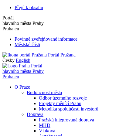
Přejít k obsahu
Portál
hlavního města Prahy
Praha.eu
Povinně zveřejňované informace
Městské části
Portál Pražana
Česky
English
Portál
hlavního města Prahy
Praha.eu
O Praze
Budoucnost města
Odbor územního rozvoje
Projekty měnící Prahu
Metodika spoluúčasti investorů
Doprava
Pražská integrovaná doprava
MHD
Vlaková