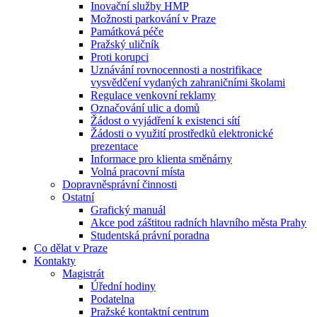
Inovační služby HMP
Možnosti parkování v Praze
Památková péče
Pražský uličník
Proti korupci
Uznávání rovnocennosti a nostrifikace
vysvědčení vydaných zahraničními školami
Regulace venkovní reklamy
Označování ulic a domů
Žádost o vyjádření k existenci sítí
Žádosti o využití prostředků elektronické
prezentace
Informace pro klienta směnárny
Volná pracovní místa
Dopravněsprávní činnosti
Ostatní
Grafický manuál
Akce pod záštitou radních hlavního města Prahy
Studentská právní poradna
Co dělat v Praze
Kontakty
Magistrát
Úřední hodiny
Podatelna
Pražské kontaktní centrum