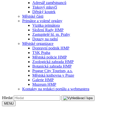
Adresář zaměstnanců
Tiskový mluvčí
Dětský koutek
Městské části
Primátor a volené orgány
Vizitka primátora
Složení Rady HMP
Zastupitelé hl. m. Prahy
Dotazy na radní
Městské organizace
Dopravní podnik HMP
TSK Praha
Městská policie HMP
Zoologická zahrada HMP
Botanická zahrada HMP
Prague City Tourism, a.s.
Městská knihovna v Praze
Galerie HMP
Muzeum HMP
Kontakty na redakci portálu a webmastera
Hledat
MENU