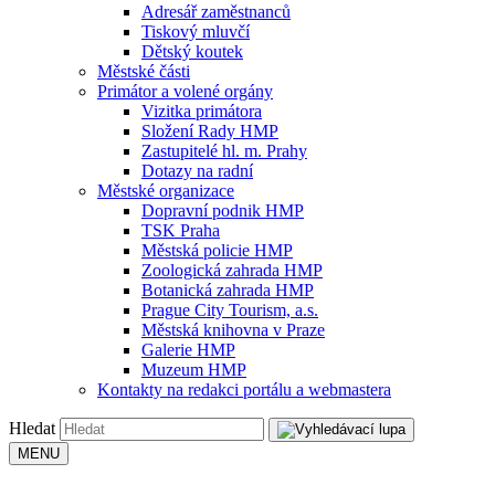
Adresář zaměstnanců
Tiskový mluvčí
Dětský koutek
Městské části
Primátor a volené orgány
Vizitka primátora
Složení Rady HMP
Zastupitelé hl. m. Prahy
Dotazy na radní
Městské organizace
Dopravní podnik HMP
TSK Praha
Městská policie HMP
Zoologická zahrada HMP
Botanická zahrada HMP
Prague City Tourism, a.s.
Městská knihovna v Praze
Galerie HMP
Muzeum HMP
Kontakty na redakci portálu a webmastera
Hledat
MENU