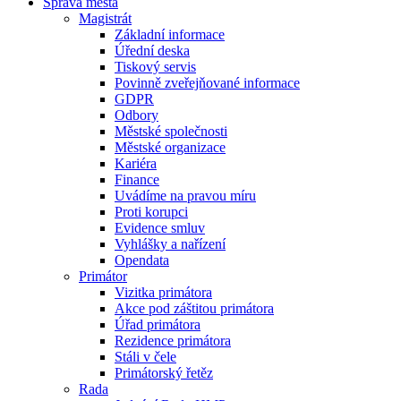
Správa města
Magistrát
Základní informace
Úřední deska
Tiskový servis
Povinně zveřejňované informace
GDPR
Odbory
Městské společnosti
Městské organizace
Kariéra
Finance
Uvádíme na pravou míru
Proti korupci
Evidence smluv
Vyhlášky a nařízení
Opendata
Primátor
Vizitka primátora
Akce pod záštitou primátora
Úřad primátora
Rezidence primátora
Stáli v čele
Primátorský řetěz
Rada