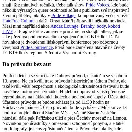
znají již z minulých ročníků, třeba talk show
Pride Voices
, kde bude
několik výrazných queer osobností sdílet s publikem své inspirativní
životní příběhy, pikniky v
Pride Village
, komponovaný večer v režii
HateFree Culture
a další. Organizátoři připravili i několik novinek.
Mezi nimi například akce
Andaz Lounge: Branky, body, kokoti
LIVE
at Prague Pride zaměřené primárně na straight allies, jak se
také přezdívá podporovatelům a spojencům LGBT+ lidí. Další
novinkou je dvoudenní lidskoprávní konference pro odbornou
veřejnost
Pride Conference
, která bude zaměřena hlavně na životy
LGBT+ lidí v regionu Střední a Východní Evropy.
Do průvodu bez aut
Po třech letech se vrací také Duhový průvod, uskuteční se v sobotu
13. srpna. Nejen kvůli trase průvodu historickým jádrem Prahy, ale
také kvůli větší bezpečnosti a ekologické udržitelnosti festivalu bude
nově bez motorových vozidel. Hudební doprovod zajistí přenosné
reproduktory na nákladních kolech a pochodové kapely. Účastníci a
účastnice průvodu se budou scházet již od 11:30 hodin na
Václavském náměstí. Čelo průvodu bude vycházet z Můstku ve 13
hodin a projde ulicemi Starého Města, včetně Staroměstského
náměstí, dále pak Pařížskou ulicí a přes Čechův most až na Letnou.
Novinkou pro účastníky s omezenou schopností pohybu, ale také
pro fotografy, je letos zpřístupněná terasa Právnické fakulty, kde