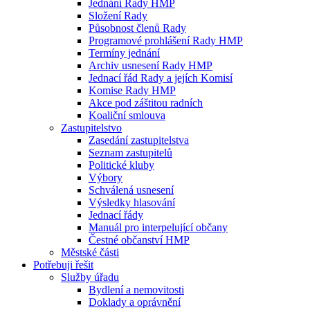
Jednání Rady HMP
Složení Rady
Působnost členů Rady
Programové prohlášení Rady HMP
Termíny jednání
Archiv usnesení Rady HMP
Jednací řád Rady a jejích Komisí
Komise Rady HMP
Akce pod záštitou radních
Koaliční smlouva
Zastupitelstvo
Zasedání zastupitelstva
Seznam zastupitelů
Politické kluby
Výbory
Schválená usnesení
Výsledky hlasování
Jednací řády
Manuál pro interpelující občany
Čestné občanství HMP
Městské části
Potřebuji řešit
Služby úřadu
Bydlení a nemovitosti
Doklady a oprávnění