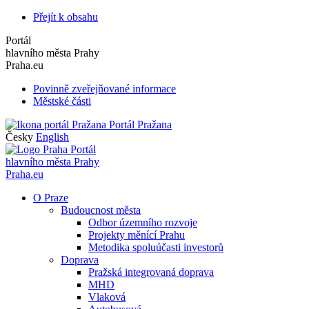
Přejít k obsahu
Portál
hlavního města Prahy
Praha.eu
Povinně zveřejňované informace
Městské části
Portál Pražana
Česky
English
Portál
hlavního města Prahy
Praha.eu
O Praze
Budoucnost města
Odbor územního rozvoje
Projekty měnící Prahu
Metodika spoluúčasti investorů
Doprava
Pražská integrovaná doprava
MHD
Vlaková