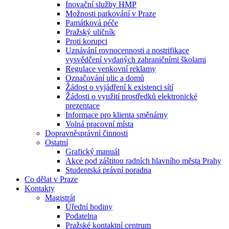
Inovační služby HMP
Možnosti parkování v Praze
Památková péče
Pražský uličník
Proti korupci
Uznávání rovnocennosti a nostrifikace
vysvědčení vydaných zahraničními školami
Regulace venkovní reklamy
Označování ulic a domů
Žádost o vyjádření k existenci sítí
Žádosti o využití prostředků elektronické
prezentace
Informace pro klienta směnárny
Volná pracovní místa
Dopravněsprávní činnosti
Ostatní
Grafický manuál
Akce pod záštitou radních hlavního města Prahy
Studentská právní poradna
Co dělat v Praze
Kontakty
Magistrát
Úřední hodiny
Podatelna
Pražské kontaktní centrum