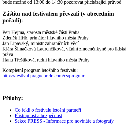
bude možné od 13:00 do 14:30 pozorovat přicházející průvod.
Záštitu nad festivalem převzali (v abecedním
pořadí):
Petr Hejma, starosta městské části Praha 1
Zdeněk Hřib, primátor hlavního města Prahy
Jan Lipavský, ministr zahraničních věcí
Klára Šimáčková Laurenčíková, vládní zmocněnkyně pro lidská
práva
Hana Třeštíková, radní hlavního města Prahy
Kompletní program letošního festivalu:
https://festival.praguepride.com/cs/program
Přílohy:
Co řekli o festivalu letošní partneři
Přístupnost a bezpečnost
Sekce PRESS - Informace pro novináře a fotografy