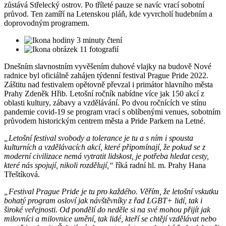
zůstává Střelecký ostrov. Po tříleté pauze se navíc vrací sobotní
průvod. Ten zamíří na Letenskou pláň, kde vyvrcholí hudebním a
doprovodným programem.
3 minuty čtení
11 fotografií
Dnešním slavnostním vyvěšením duhové vlajky na budově Nové
radnice byl oficiálně zahájen týdenní festival Prague Pride 2022.
Záštitu nad festivalem opětovně převzal i primátor hlavního města
Prahy Zdeněk Hřib. Letošní ročník nabídne více jak 150 akcí z
oblasti kultury, zábavy a vzdělávání. Po dvou ročnících ve stínu
pandemie covid-19 se program vrací s oblíbenými venues, sobotním
průvodem historickým centrem města a Pride Parkem na Letné.
„Letošní festival svobody a tolerance je tu a s ním i spousta
kulturních a vzdělávacích akcí, které připomínají, že pokud se z
moderní civilizace nemá vytratit lidskost, je potřeba hledat cesty,
které nás spojují, nikoli rozdělují,“
říká radní hl. m. Prahy Hana
Třeštíková.
„Festival Prague Pride je tu pro každého. Věřím, že letošní vskutku
bohatý program osloví jak návštěvníky z řad LGBT+ lidí, tak i
široké veřejnosti. Od pondělí do neděle si na své mohou přijít jak
milovníci a milovnice umění, tak lidé, kteří se chtějí vzdělávat nebo