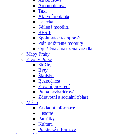
Autobusová
Automobilová
Taxi
Aktivní mobilita
Letecká
Sdílená mobilita
BESIP
Spolupráce v dopravě
Plán udržitelné mobility
Opuštěná a nalezená vozidla
Mapy Prahy
Život v Praze
Služby
Byty
Školství
Bezpečnost
Životní prostředí
Praha bezbariérová
Zdravotní a sociální oblast
Město
Základní informace
Historie
Památky
Kultura
Praktické informace