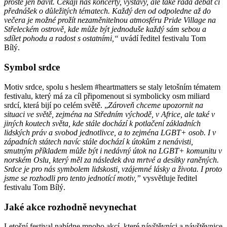
prostě jen bavit. Čekají nás koncerty, výstavy, ale také řada debat či
přednášek o důležitých tématech. Každý den od odpoledne až do
večera je možné prožít nezaměnitelnou atmosféru Pride Village na
Střeleckém ostrově, kde může být jednoduše každý sám sebou a
sdílet pohodu a radost s ostatními,“
uvádí ředitel festivalu Tom
Bílý.
Symbol srdce
Motiv srdce, spolu s heslem #heartmatters se staly letošním tématem
festivalu, který má za cíl připomenout si symbolicky osm miliard
srdcí, která bijí po celém světě. „
Zároveň chceme upozornit na
situaci ve světě, zejména na Středním východě, v Africe, ale také v
jiných koutech světa, kde stále dochází k potlačení základních
lidských práv a svobod jednotlivce, a to zejména LGBT+ osob. I v
západních státech navíc stále dochází k útokům z nenávisti,
smutným příkladem může být i nedávný útok na LGBT+ komunitu v
norském Oslu, který měl za následek dva mrtvé a desítky raněných.
Srdce je pro nás symbolem lidskosti, vzájemné lásky a života. I proto
jsme se rozhodli pro tento jednotící motiv,”
vysvětluje ředitel
festivalu Tom Bílý.
Jaké akce rozhodně nevynechat
Letošní festival nabídne mnoho akcí, které návštěvníci a návštěvnice