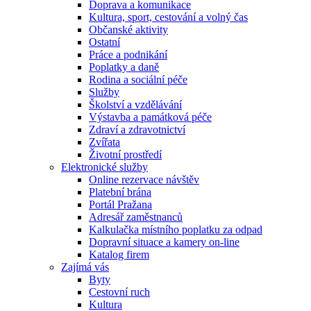
Doprava a komunikace
Kultura, sport, cestování a volný čas
Občanské aktivity
Ostatní
Práce a podnikání
Poplatky a daně
Rodina a sociální péče
Služby
Školství a vzdělávání
Výstavba a památková péče
Zdraví a zdravotnictví
Zvířata
Životní prostředí
Elektronické služby
Online rezervace návštěv
Platební brána
Portál Pražana
Adresář zaměstnanců
Kalkulačka místního poplatku za odpad
Dopravní situace a kamery on-line
Katalog firem
Zajímá vás
Byty
Cestovní ruch
Kultura