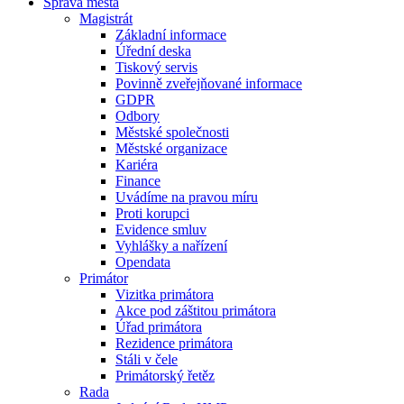
Správa města
Magistrát
Základní informace
Úřední deska
Tiskový servis
Povinně zveřejňované informace
GDPR
Odbory
Městské společnosti
Městské organizace
Kariéra
Finance
Uvádíme na pravou míru
Proti korupci
Evidence smluv
Vyhlášky a nařízení
Opendata
Primátor
Vizitka primátora
Akce pod záštitou primátora
Úřad primátora
Rezidence primátora
Stáli v čele
Primátorský řetěz
Rada