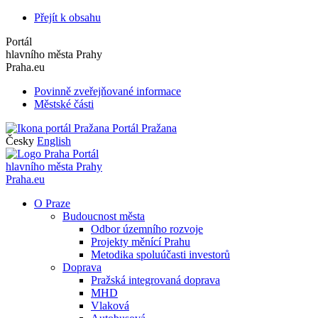
Přejít k obsahu
Portál
hlavního města Prahy
Praha.eu
Povinně zveřejňované informace
Městské části
Portál Pražana
Česky
English
Portál
hlavního města Prahy
Praha.eu
O Praze
Budoucnost města
Odbor územního rozvoje
Projekty měnící Prahu
Metodika spoluúčasti investorů
Doprava
Pražská integrovaná doprava
MHD
Vlaková