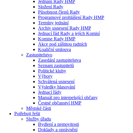
Jednání Rady HMP
Složení Rady
Působnost členů Rady
Programové prohlášení Rady HMP
Termíny jednání
Archiv usnesení Rady HMP
Jednací řád Rady a jejích Komisí
Komise Rady HMP
Akce pod záštitou radních
Koaliční smlouva
Zastupitelstvo
Zasedání zastupitelstva
Seznam zastupitelů
Politické kluby
Výbory
Schválená usnesení
Výsledky hlasování
Jednací řády
Manuál pro interpelující občany
Čestné občanství HMP
Městské části
Potřebuji řešit
Služby úřadu
Bydlení a nemovitosti
Doklady a oprávnění