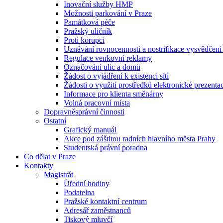
Inovační služby HMP
Možnosti parkování v Praze
Památková péče
Pražský uličník
Proti korupci
Uznávání rovnocennosti a nostrifikace vysvědčen
Regulace venkovní reklamy
Označování ulic a domů
Žádost o vyjádření k existenci sítí
Žádosti o využití prostředků elektronické prezenta
Informace pro klienta směnárny
Volná pracovní místa
Dopravněsprávní činnosti
Ostatní
Grafický manuál
Akce pod záštitou radních hlavního města Prahy
Studentská právní poradna
Co dělat v Praze
Kontakty
Magistrát
Úřední hodiny
Podatelna
Pražské kontaktní centrum
Adresář zaměstnanců
Tiskový mluvčí