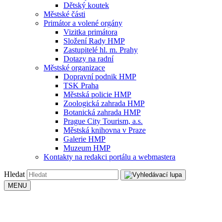
Dětský koutek
Městské části
Primátor a volené orgány
Vizitka primátora
Složení Rady HMP
Zastupitelé hl. m. Prahy
Dotazy na radní
Městské organizace
Dopravní podnik HMP
TSK Praha
Městská policie HMP
Zoologická zahrada HMP
Botanická zahrada HMP
Prague City Tourism, a.s.
Městská knihovna v Praze
Galerie HMP
Muzeum HMP
Kontakty na redakci portálu a webmastera
Hledat
MENU