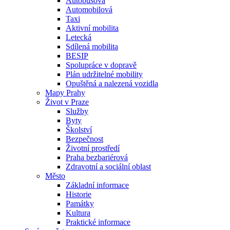
Autobusová
Automobilová
Taxi
Aktivní mobilita
Letecká
Sdílená mobilita
BESIP
Spolupráce v dopravě
Plán udržitelné mobility
Opuštěná a nalezená vozidla
Mapy Prahy
Život v Praze
Služby
Byty
Školství
Bezpečnost
Životní prostředí
Praha bezbariérová
Zdravotní a sociální oblast
Město
Základní informace
Historie
Památky
Kultura
Praktické informace