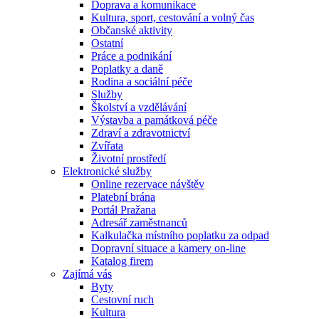
Doprava a komunikace
Kultura, sport, cestování a volný čas
Občanské aktivity
Ostatní
Práce a podnikání
Poplatky a daně
Rodina a sociální péče
Služby
Školství a vzdělávání
Výstavba a památková péče
Zdraví a zdravotnictví
Zvířata
Životní prostředí
Elektronické služby
Online rezervace návštěv
Platební brána
Portál Pražana
Adresář zaměstnanců
Kalkulačka místního poplatku za odpad
Dopravní situace a kamery on-line
Katalog firem
Zajímá vás
Byty
Cestovní ruch
Kultura