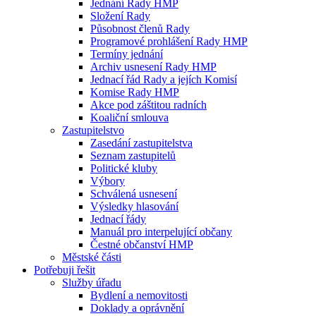
Jednání Rady HMP
Složení Rady
Působnost členů Rady
Programové prohlášení Rady HMP
Termíny jednání
Archiv usnesení Rady HMP
Jednací řád Rady a jejích Komisí
Komise Rady HMP
Akce pod záštitou radních
Koaliční smlouva
Zastupitelstvo
Zasedání zastupitelstva
Seznam zastupitelů
Politické kluby
Výbory
Schválená usnesení
Výsledky hlasování
Jednací řády
Manuál pro interpelující občany
Čestné občanství HMP
Městské části
Potřebuji řešit
Služby úřadu
Bydlení a nemovitosti
Doklady a oprávnění