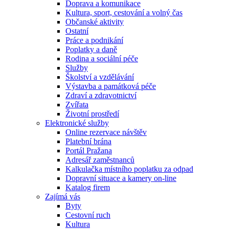
Doprava a komunikace
Kultura, sport, cestování a volný čas
Občanské aktivity
Ostatní
Práce a podnikání
Poplatky a daně
Rodina a sociální péče
Služby
Školství a vzdělávání
Výstavba a památková péče
Zdraví a zdravotnictví
Zvířata
Životní prostředí
Elektronické služby
Online rezervace návštěv
Platební brána
Portál Pražana
Adresář zaměstnanců
Kalkulačka místního poplatku za odpad
Dopravní situace a kamery on-line
Katalog firem
Zajímá vás
Byty
Cestovní ruch
Kultura