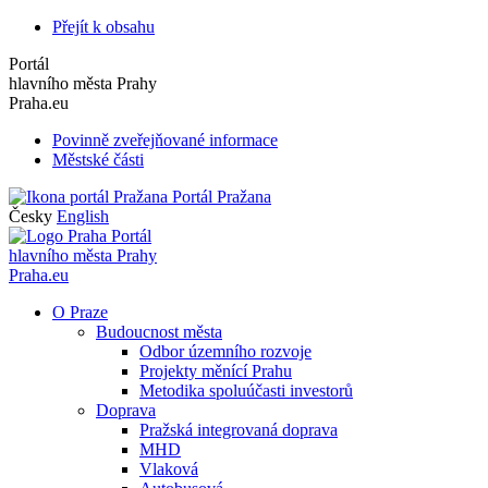
Přejít k obsahu
Portál
hlavního města Prahy
Praha.eu
Povinně zveřejňované informace
Městské části
Portál Pražana
Česky
English
Portál
hlavního města Prahy
Praha.eu
O Praze
Budoucnost města
Odbor územního rozvoje
Projekty měnící Prahu
Metodika spoluúčasti investorů
Doprava
Pražská integrovaná doprava
MHD
Vlaková