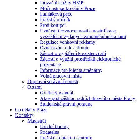
Inovační služby HMP
Možnosti parkování v Praze
Památková péče
Pražský uličník
Proti korupci
Uznávání rovnocennosti a nostrifikace
vysvědčení vydaných zahraničními školami
Regulace venkovní reklamy
Označování ulic a domů
Žádost o vyjádření k existenci sítí
Žádosti o využití prostředků elektronické
prezentace
Informace pro klienta směnárny
Volná pracovní místa
Dopravněsprávní činnosti
Ostatní
Grafický manuál
Akce pod záštitou radních hlavního města Prahy
Studentská právní poradna
Co dělat v Praze
Kontakty
Magistrát
Úřední hodiny
Podatelna
Pražské kontaktní centrum