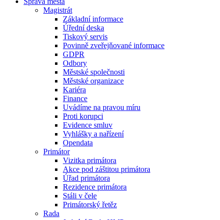
Správa města
Magistrát
Základní informace
Úřední deska
Tiskový servis
Povinně zveřejňované informace
GDPR
Odbory
Městské společnosti
Městské organizace
Kariéra
Finance
Uvádíme na pravou míru
Proti korupci
Evidence smluv
Vyhlášky a nařízení
Opendata
Primátor
Vizitka primátora
Akce pod záštitou primátora
Úřad primátora
Rezidence primátora
Stáli v čele
Primátorský řetěz
Rada