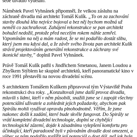
sebe divadlo vydělalo.
Náměstek Pavel Vyhnánek připomněl, že velkou zásluhu na
záchraně divadla má architekt Tomáš Kulík.
„To on za zachování
stavby dlouhá léta nejvíce bojoval a bez něj bychom možná už
neměli co zachraňovat. Zahájení rekonstrukce se pan architekt
bohužel nedožil, protože před necelým rokem náhle zemřel.
Vzpomínám na něj a mám radost, že se mi podařilo dostát slibu,
který jsem mu kdysi dal, a že závěr svého života pan architekt Kulík
strávil projektováním generální rekonstrukce a záchrany své
ikonické stavby,”
doplnil Pavel Vyhnánek.
Právě Tomáš Kulík patřil s Jindřichem Smetanou, Janem Loudou a
Zbyškem Stýblem ke skupině architektů, kteří panoramatické kino v
roce 1991 přestavěli na novou divadelní scénu.
S architektem Tomášem Kulíkem připravoval tým Výstaviště Praha
rekonstrukci dva roky.
„Konzultovali jsme další provoz divadla,
mluvili s lidmi, kteří v něm působili, snažili jsme se i zapojit všechny
potenciální uživatele a zohlednit jejich požadavky, abychom pak
Spirálu mohli využívat opravdu plnohodnotně. Věřím, že jsme
nakonec došli k zadání, které bude skvěle fungovat. Do Spirály se
vrátí kompletní divadelní technologie, doplní se chybějící
technologické zázemí, dojde k zásadnímu vylepšení komfortu pro
účinkující, kteří paradoxně byli v původním divadle dost omezeni, a
vůbec se nám podařilo rozšířit její potenciál o dost dál, než jak byla