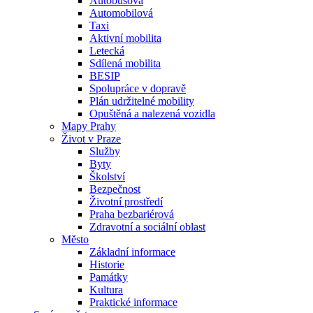
Autobusová
Automobilová
Taxi
Aktivní mobilita
Letecká
Sdílená mobilita
BESIP
Spolupráce v dopravě
Plán udržitelné mobility
Opuštěná a nalezená vozidla
Mapy Prahy
Život v Praze
Služby
Byty
Školství
Bezpečnost
Životní prostředí
Praha bezbariérová
Zdravotní a sociální oblast
Město
Základní informace
Historie
Památky
Kultura
Praktické informace