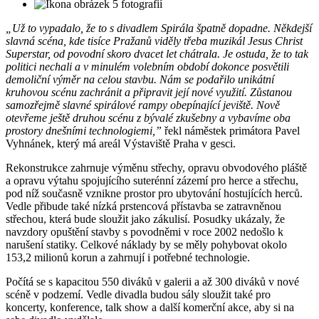
5 fotografií
„Už to vypadalo, že to s divadlem Spirála špatně dopadne. Někdejší
slavná scéna, kde tisíce Pražanů viděly třeba muzikál Jesus Christ
Superstar, od povodní skoro dvacet let chátrala. Je ostuda, že to tak
politici nechali a v minulém volebním období dokonce posvětili
demoliční výměr na celou stavbu. Nám se podařilo unikátní
kruhovou scénu zachránit a připravit její nové využití. Zůstanou
samozřejmě slavné spirálové rampy obepínající jeviště. Nově
otevřeme ještě druhou scénu z bývalé zkušebny a vybavíme oba
prostory dnešními technologiemi,”
řekl náměstek primátora Pavel
Vyhnánek, který má areál Výstaviště Praha v gesci.
Rekonstrukce zahrnuje výměnu střechy, opravu obvodového pláště
a opravu výtahu spojujícího suterénní zázemí pro herce a střechu,
pod níž současně vznikne prostor pro ubytování hostujících herců.
Vedle přibude také nízká prstencová přístavba se zatravněnou
střechou, která bude sloužit jako zákulisí. Posudky ukázaly, že
navzdory opuštění stavby s povodněmi v roce 2002 nedošlo k
narušení statiky. Celkové náklady by se měly pohybovat okolo
153,2 milionů korun a zahrnují i potřebné technologie.
Počítá se s kapacitou 550 diváků v galerii a až 300 diváků v nové
scéně v podzemí. Vedle divadla budou sály sloužit také pro
koncerty, konference, talk show a další komerční akce, aby si na