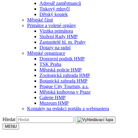
Adresář zaměstnanců
Tiskový mluvčí
Dětský koutek
Městské části
Primátor a volené orgány
Vizitka primátora
Složení Rady HMP
Zastupitelé hl. m. Prahy
Dotazy na radní
Městské organizace
Dopravní podnik HMP
TSK Praha
Městská policie HMP
Zoologická zahrada HMP
Botanická zahrada HMP
Prague City Tourism, a.s.
Městská knihovna v Praze
Galerie HMP
Muzeum HMP
Kontakty na redakci portálu a webmastera
Hledat
MENU