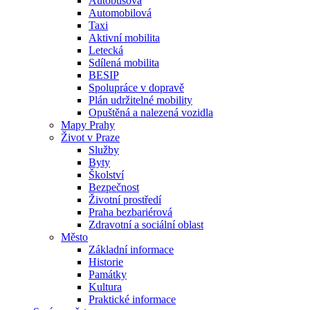
Autobusová
Automobilová
Taxi
Aktivní mobilita
Letecká
Sdílená mobilita
BESIP
Spolupráce v dopravě
Plán udržitelné mobility
Opuštěná a nalezená vozidla
Mapy Prahy
Život v Praze
Služby
Byty
Školství
Bezpečnost
Životní prostředí
Praha bezbariérová
Zdravotní a sociální oblast
Město
Základní informace
Historie
Památky
Kultura
Praktické informace