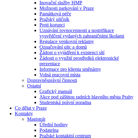
Inovační služby HMP
Možnosti parkování v Praze
Památková péče
Pražský uličník
Proti korupci
Uznávání rovnocennosti a nostrifikace
vysvědčení vydaných zahraničními školami
Regulace venkovní reklamy
Označování ulic a domů
Žádost o vyjádření k existenci sítí
Žádosti o využití prostředků elektronické
prezentace
Informace pro klienta směnárny
Volná pracovní místa
Dopravněsprávní činnosti
Ostatní
Grafický manuál
Akce pod záštitou radních hlavního města Prahy
Studentská právní poradna
Co dělat v Praze
Kontakty
Magistrát
Úřední hodiny
Podatelna
Pražské kontaktní centrum