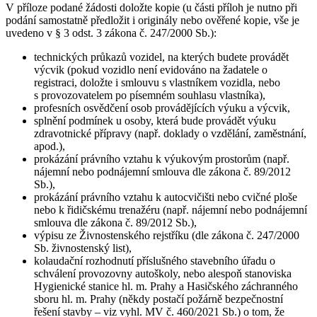
V příloze podané žádosti doložte kopie (u části příloh je nutno při
podání samostatně předložit i originály nebo ověřené kopie, vše je
uvedeno v § 3 odst. 3 zákona č. 247/2000 Sb.):
technických průkazů vozidel, na kterých budete provádět
výcvik (pokud vozidlo není evidováno na žadatele o
registraci, doložte i smlouvu s vlastníkem vozidla, nebo
s provozovatelem po písemném souhlasu vlastníka),
profesních osvědčení osob provádějících výuku a výcvik,
splnění podmínek u osoby, která bude provádět výuku
zdravotnické přípravy (např. doklady o vzdělání, zaměstnání,
apod.),
prokázání právního vztahu k výukovým prostorům (např.
nájemní nebo podnájemní smlouva dle zákona č. 89/2012
Sb.),
prokázání právního vztahu k autocvičišti nebo cvičné ploše
nebo k řidičskému trenažéru (např. nájemní nebo podnájemní
smlouva dle zákona č. 89/2012 Sb.),
výpisu ze Živnostenského rejstříku (dle zákona č. 247/2000
Sb. živnostenský list),
kolaudační rozhodnutí příslušného stavebního úřadu o
schválení provozovny autoškoly, nebo alespoň stanoviska
Hygienické stanice hl. m. Prahy a Hasičského záchranného
sboru hl. m. Prahy (někdy postačí požárně bezpečnostní
řešení stavby – viz vyhl. MV č. 460/2021 Sb.) o tom, že