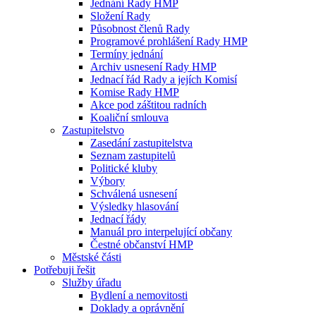
Jednání Rady HMP
Složení Rady
Působnost členů Rady
Programové prohlášení Rady HMP
Termíny jednání
Archiv usnesení Rady HMP
Jednací řád Rady a jejích Komisí
Komise Rady HMP
Akce pod záštitou radních
Koaliční smlouva
Zastupitelstvo
Zasedání zastupitelstva
Seznam zastupitelů
Politické kluby
Výbory
Schválená usnesení
Výsledky hlasování
Jednací řády
Manuál pro interpelující občany
Čestné občanství HMP
Městské části
Potřebuji řešit
Služby úřadu
Bydlení a nemovitosti
Doklady a oprávnění