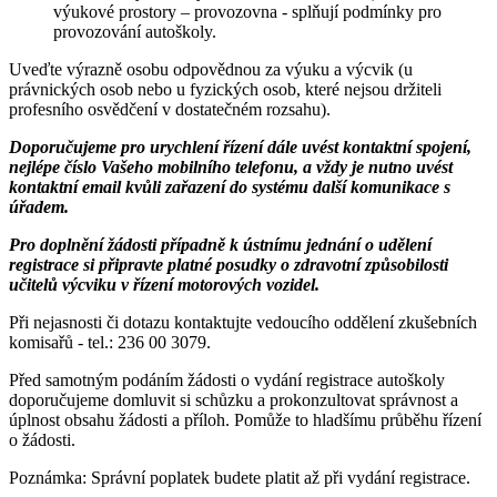
výukové prostory – provozovna - splňují podmínky pro
provozování autoškoly.
Uveďte výrazně osobu odpovědnou za výuku a výcvik (u
právnických osob nebo u fyzických osob, které nejsou držiteli
profesního osvědčení v dostatečném rozsahu).
Doporučujeme pro urychlení řízení dále uvést kontaktní spojení,
nejlépe číslo Vašeho mobilního telefonu, a vždy je nutno uvést
kontaktní email kvůli zařazení do systému další komunikace s
úřadem.
Pro doplnění žádosti případně k ústnímu jednání o udělení
registrace si připravte platné posudky o zdravotní způsobilosti
učitelů výcviku v řízení motorových vozidel.
Při nejasnosti či dotazu kontaktujte vedoucího oddělení zkušebních
komisařů - tel.: 236 00 3079.
Před samotným podáním žádosti o vydání registrace autoškoly
doporučujeme domluvit si schůzku a prokonzultovat správnost a
úplnost obsahu žádosti a příloh. Pomůže to hladšímu průběhu řízení
o žádosti.
Poznámka: Správní poplatek budete platit až při vydání registrace.