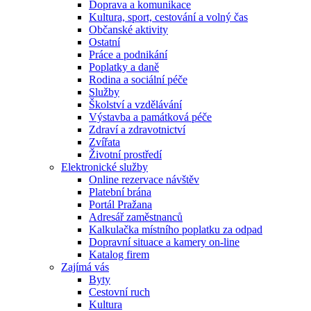
Doprava a komunikace
Kultura, sport, cestování a volný čas
Občanské aktivity
Ostatní
Práce a podnikání
Poplatky a daně
Rodina a sociální péče
Služby
Školství a vzdělávání
Výstavba a památková péče
Zdraví a zdravotnictví
Zvířata
Životní prostředí
Elektronické služby
Online rezervace návštěv
Platební brána
Portál Pražana
Adresář zaměstnanců
Kalkulačka místního poplatku za odpad
Dopravní situace a kamery on-line
Katalog firem
Zajímá vás
Byty
Cestovní ruch
Kultura