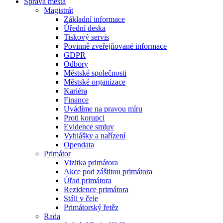
Správa města
Magistrát
Základní informace
Úřední deska
Tiskový servis
Povinně zveřejňované informace
GDPR
Odbory
Městské společnosti
Městské organizace
Kariéra
Finance
Uvádíme na pravou míru
Proti korupci
Evidence smluv
Vyhlášky a nařízení
Opendata
Primátor
Vizitka primátora
Akce pod záštitou primátora
Úřad primátora
Rezidence primátora
Stáli v čele
Primátorský řetěz
Rada