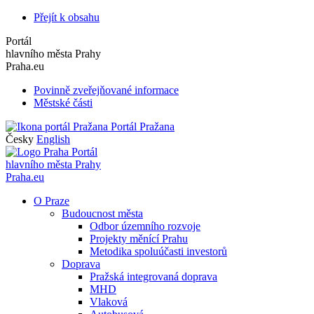
Přejít k obsahu
Portál
hlavního města Prahy
Praha.eu
Povinně zveřejňované informace
Městské části
Portál Pražana
Česky
English
Portál
hlavního města Prahy
Praha.eu
O Praze
Budoucnost města
Odbor územního rozvoje
Projekty měnící Prahu
Metodika spoluúčasti investorů
Doprava
Pražská integrovaná doprava
MHD
Vlaková