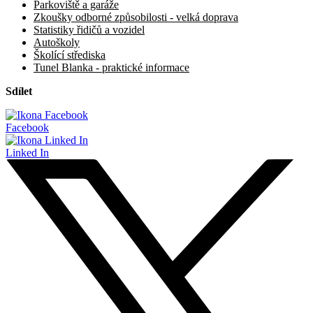
Parkoviště a garáže
Zkoušky odborné způsobilosti - velká doprava
Statistiky řidičů a vozidel
Autoškoly
Školící střediska
Tunel Blanka - praktické informace
Sdílet
Facebook
Linked In