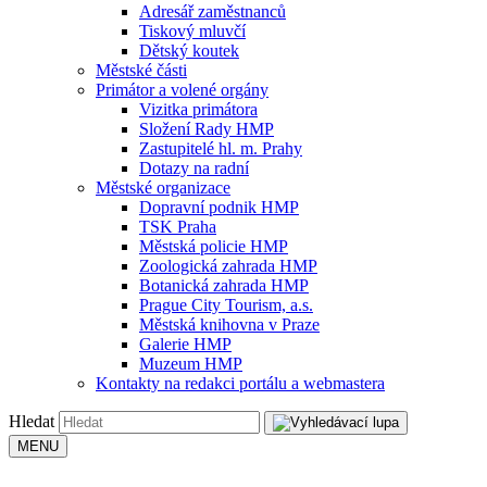
Adresář zaměstnanců
Tiskový mluvčí
Dětský koutek
Městské části
Primátor a volené orgány
Vizitka primátora
Složení Rady HMP
Zastupitelé hl. m. Prahy
Dotazy na radní
Městské organizace
Dopravní podnik HMP
TSK Praha
Městská policie HMP
Zoologická zahrada HMP
Botanická zahrada HMP
Prague City Tourism, a.s.
Městská knihovna v Praze
Galerie HMP
Muzeum HMP
Kontakty na redakci portálu a webmastera
Hledat
MENU