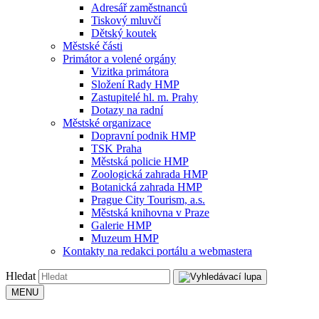
Adresář zaměstnanců
Tiskový mluvčí
Dětský koutek
Městské části
Primátor a volené orgány
Vizitka primátora
Složení Rady HMP
Zastupitelé hl. m. Prahy
Dotazy na radní
Městské organizace
Dopravní podnik HMP
TSK Praha
Městská policie HMP
Zoologická zahrada HMP
Botanická zahrada HMP
Prague City Tourism, a.s.
Městská knihovna v Praze
Galerie HMP
Muzeum HMP
Kontakty na redakci portálu a webmastera
Hledat
MENU