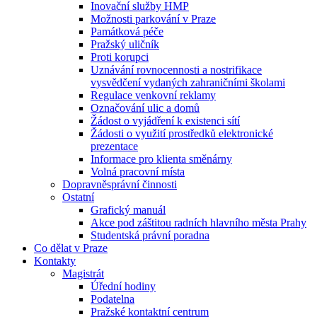
Inovační služby HMP
Možnosti parkování v Praze
Památková péče
Pražský uličník
Proti korupci
Uznávání rovnocennosti a nostrifikace
vysvědčení vydaných zahraničními školami
Regulace venkovní reklamy
Označování ulic a domů
Žádost o vyjádření k existenci sítí
Žádosti o využití prostředků elektronické
prezentace
Informace pro klienta směnárny
Volná pracovní místa
Dopravněsprávní činnosti
Ostatní
Grafický manuál
Akce pod záštitou radních hlavního města Prahy
Studentská právní poradna
Co dělat v Praze
Kontakty
Magistrát
Úřední hodiny
Podatelna
Pražské kontaktní centrum