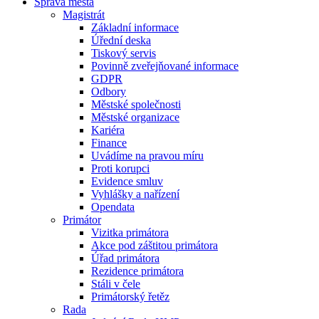
Správa města
Magistrát
Základní informace
Úřední deska
Tiskový servis
Povinně zveřejňované informace
GDPR
Odbory
Městské společnosti
Městské organizace
Kariéra
Finance
Uvádíme na pravou míru
Proti korupci
Evidence smluv
Vyhlášky a nařízení
Opendata
Primátor
Vizitka primátora
Akce pod záštitou primátora
Úřad primátora
Rezidence primátora
Stáli v čele
Primátorský řetěz
Rada