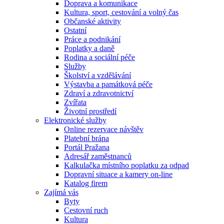
Doprava a komunikace
Kultura, sport, cestování a volný čas
Občanské aktivity
Ostatní
Práce a podnikání
Poplatky a daně
Rodina a sociální péče
Služby
Školství a vzdělávání
Výstavba a památková péče
Zdraví a zdravotnictví
Zvířata
Životní prostředí
Elektronické služby
Online rezervace návštěv
Platební brána
Portál Pražana
Adresář zaměstnanců
Kalkulačka místního poplatku za odpad
Dopravní situace a kamery on-line
Katalog firem
Zajímá vás
Byty
Cestovní ruch
Kultura