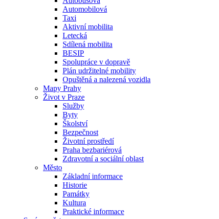
Autobusová
Automobilová
Taxi
Aktivní mobilita
Letecká
Sdílená mobilita
BESIP
Spolupráce v dopravě
Plán udržitelné mobility
Opuštěná a nalezená vozidla
Mapy Prahy
Život v Praze
Služby
Byty
Školství
Bezpečnost
Životní prostředí
Praha bezbariérová
Zdravotní a sociální oblast
Město
Základní informace
Historie
Památky
Kultura
Praktické informace