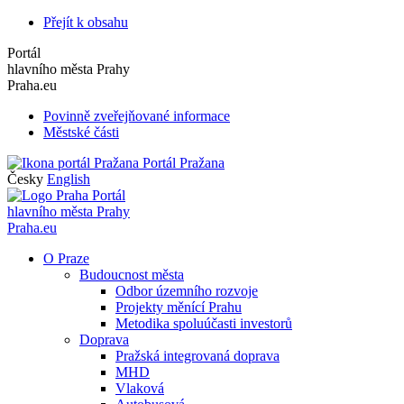
Přejít k obsahu
Portál
hlavního města Prahy
Praha.eu
Povinně zveřejňované informace
Městské části
Portál Pražana
Česky
English
Portál
hlavního města Prahy
Praha.eu
O Praze
Budoucnost města
Odbor územního rozvoje
Projekty měnící Prahu
Metodika spoluúčasti investorů
Doprava
Pražská integrovaná doprava
MHD
Vlaková