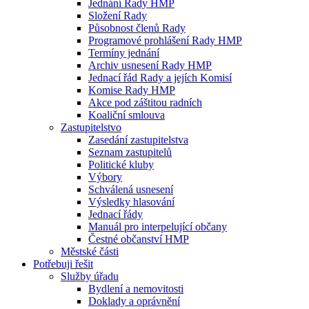
Jednání Rady HMP
Složení Rady
Působnost členů Rady
Programové prohlášení Rady HMP
Termíny jednání
Archiv usnesení Rady HMP
Jednací řád Rady a jejích Komisí
Komise Rady HMP
Akce pod záštitou radních
Koaliční smlouva
Zastupitelstvo
Zasedání zastupitelstva
Seznam zastupitelů
Politické kluby
Výbory
Schválená usnesení
Výsledky hlasování
Jednací řády
Manuál pro interpelující občany
Čestné občanství HMP
Městské části
Potřebuji řešit
Služby úřadu
Bydlení a nemovitosti
Doklady a oprávnění