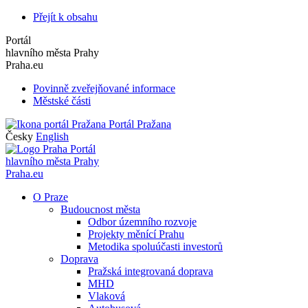
Přejít k obsahu
Portál
hlavního města Prahy
Praha.eu
Povinně zveřejňované informace
Městské části
Portál Pražana
Česky
English
Portál
hlavního města Prahy
Praha.eu
O Praze
Budoucnost města
Odbor územního rozvoje
Projekty měnící Prahu
Metodika spoluúčasti investorů
Doprava
Pražská integrovaná doprava
MHD
Vlaková