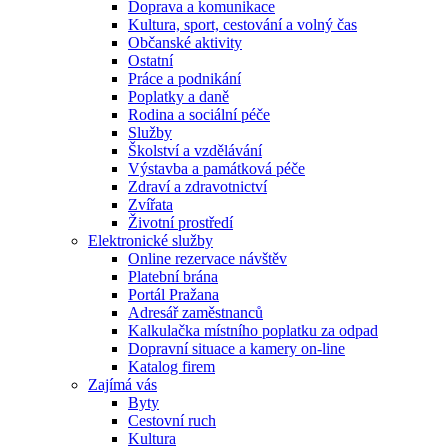
Doprava a komunikace
Kultura, sport, cestování a volný čas
Občanské aktivity
Ostatní
Práce a podnikání
Poplatky a daně
Rodina a sociální péče
Služby
Školství a vzdělávání
Výstavba a památková péče
Zdraví a zdravotnictví
Zvířata
Životní prostředí
Elektronické služby
Online rezervace návštěv
Platební brána
Portál Pražana
Adresář zaměstnanců
Kalkulačka místního poplatku za odpad
Dopravní situace a kamery on-line
Katalog firem
Zajímá vás
Byty
Cestovní ruch
Kultura