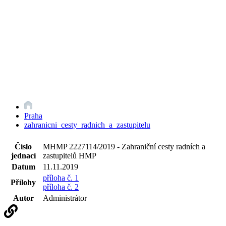
Praha
zahranicni_cesty_radnich_a_zastupitelu
Číslo
MHMP 2227114/2019 - Zahraniční cesty radních a
jednací
zastupitelů HMP
Datum
11.11.2019
příloha č. 1
Přílohy
příloha č. 2
Autor
Administrátor