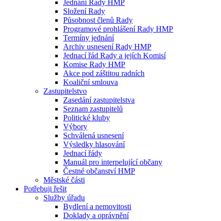
Jednání Rady HMP
Složení Rady
Působnost členů Rady
Programové prohlášení Rady HMP
Termíny jednání
Archiv usnesení Rady HMP
Jednací řád Rady a jejích Komisí
Komise Rady HMP
Akce pod záštitou radních
Koaliční smlouva
Zastupitelstvo
Zasedání zastupitelstva
Seznam zastupitelů
Politické kluby
Výbory
Schválená usnesení
Výsledky hlasování
Jednací řády
Manuál pro interpelující občany
Čestné občanství HMP
Městské části
Potřebuji řešit
Služby úřadu
Bydlení a nemovitosti
Doklady a oprávnění