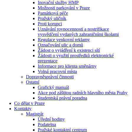
Inovační služby HMP
Možnosti parkování v Praze
Památková péče
Pražský uličník
Proti korupci
Uznávání rovnocennosti a nostrifikace
vysvědčení vydaných zahraničními školami
Regulace venkovní reklamy
Označování ulic a domů
Žádost o vyjádření k existenci sítí
Žádosti o využití prostředků elektronické
prezentace
Informace pro klienta směnárny
Volná pracovní místa
Dopravněsprávní činnosti
Ostatní
Grafický manuál
Akce pod záštitou radních hlavního města Prahy
Studentská právní poradna
Co dělat v Praze
Kontakty
Magistrát
Úřední hodiny
Podatelna
Pražské kontaktní centrum