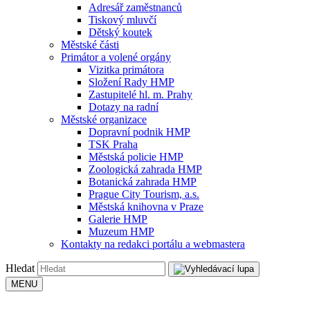
Adresář zaměstnanců
Tiskový mluvčí
Dětský koutek
Městské části
Primátor a volené orgány
Vizitka primátora
Složení Rady HMP
Zastupitelé hl. m. Prahy
Dotazy na radní
Městské organizace
Dopravní podnik HMP
TSK Praha
Městská policie HMP
Zoologická zahrada HMP
Botanická zahrada HMP
Prague City Tourism, a.s.
Městská knihovna v Praze
Galerie HMP
Muzeum HMP
Kontakty na redakci portálu a webmastera
Hledat
MENU