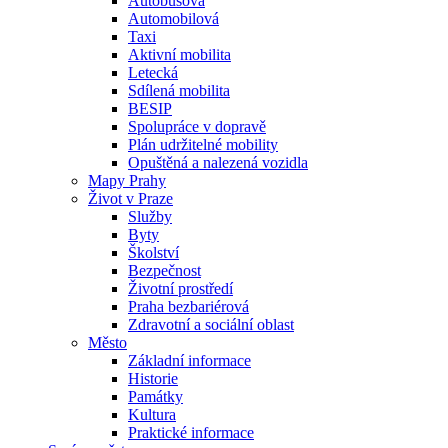
Autobusová
Automobilová
Taxi
Aktivní mobilita
Letecká
Sdílená mobilita
BESIP
Spolupráce v dopravě
Plán udržitelné mobility
Opuštěná a nalezená vozidla
Mapy Prahy
Život v Praze
Služby
Byty
Školství
Bezpečnost
Životní prostředí
Praha bezbariérová
Zdravotní a sociální oblast
Město
Základní informace
Historie
Památky
Kultura
Praktické informace