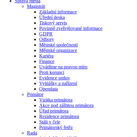
Správa města
Magistrát
Základní informace
Úřední deska
Tiskový servis
Povinně zveřejňované informace
GDPR
Odbory
Městské společnosti
Městské organizace
Kariéra
Finance
Uvádíme na pravou míru
Proti korupci
Evidence smluv
Vyhlášky a nařízení
Opendata
Primátor
Vizitka primátora
Akce pod záštitou primátora
Úřad primátora
Rezidence primátora
Stáli v čele
Primátorský řetěz
Rada