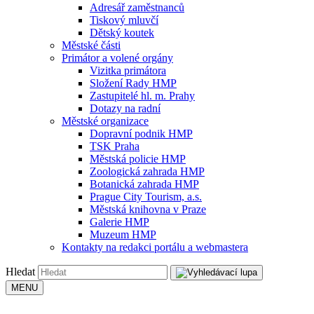
Adresář zaměstnanců
Tiskový mluvčí
Dětský koutek
Městské části
Primátor a volené orgány
Vizitka primátora
Složení Rady HMP
Zastupitelé hl. m. Prahy
Dotazy na radní
Městské organizace
Dopravní podnik HMP
TSK Praha
Městská policie HMP
Zoologická zahrada HMP
Botanická zahrada HMP
Prague City Tourism, a.s.
Městská knihovna v Praze
Galerie HMP
Muzeum HMP
Kontakty na redakci portálu a webmastera
Hledat
MENU