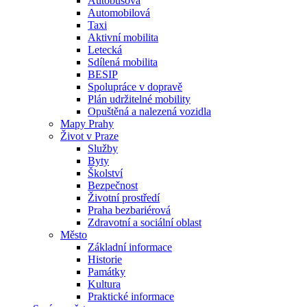
Autobusová
Automobilová
Taxi
Aktivní mobilita
Letecká
Sdílená mobilita
BESIP
Spolupráce v dopravě
Plán udržitelné mobility
Opuštěná a nalezená vozidla
Mapy Prahy
Život v Praze
Služby
Byty
Školství
Bezpečnost
Životní prostředí
Praha bezbariérová
Zdravotní a sociální oblast
Město
Základní informace
Historie
Památky
Kultura
Praktické informace