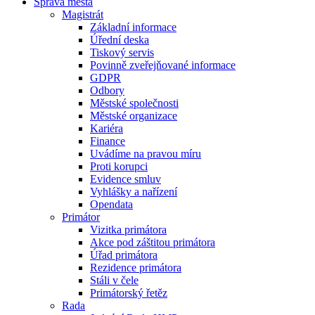
Správa města
Magistrát
Základní informace
Úřední deska
Tiskový servis
Povinně zveřejňované informace
GDPR
Odbory
Městské společnosti
Městské organizace
Kariéra
Finance
Uvádíme na pravou míru
Proti korupci
Evidence smluv
Vyhlášky a nařízení
Opendata
Primátor
Vizitka primátora
Akce pod záštitou primátora
Úřad primátora
Rezidence primátora
Stáli v čele
Primátorský řetěz
Rada