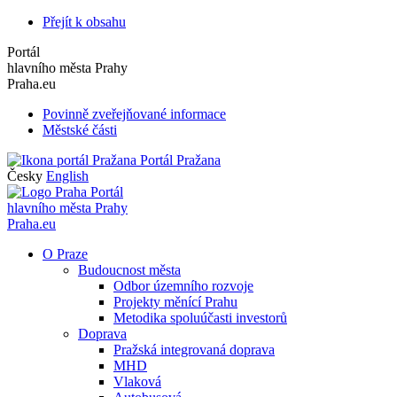
Přejít k obsahu
Portál
hlavního města Prahy
Praha.eu
Povinně zveřejňované informace
Městské části
Portál Pražana
Česky
English
Portál
hlavního města Prahy
Praha.eu
O Praze
Budoucnost města
Odbor územního rozvoje
Projekty měnící Prahu
Metodika spoluúčasti investorů
Doprava
Pražská integrovaná doprava
MHD
Vlaková