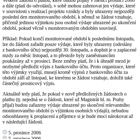
Veškeré žádosti o platbu, které budou přijaty v měsíci prosinci 2006
a dále (platí do odvolání), v sobě mohou zahrnovat jen výdaje, které
v souvislosti s realizací projektu vznikly a byly uhrazeny nejpozději
poslední den monitorovaného období, k němuž se žádost vztahuje,
přičemž jedinou výjimkou jsou osobní výdaje uhrazené po ukončení
období, pokud věcně s monitorovaným obdobím souvisejí.
Příklad: Pokud končí monitorované období k poslednímu listopadu,
lze do žádosti zařadit pouze výdaje, které byly uhrazeny (odeslány
z bankovního účtu) nejpozději 30. listopadu, a doplnit je o zaplacené
mzdy za měsíc listopad, a to přestože byly zaměstnancům
poukázány až v prosinci. Beze změny platí, že i k úhradě mezd je
nezbytné předložit výpis z bankovního účtu. Proto organizace, které
této výjimky využijí, musejí kromě výpisů z bankovního účtu za
období září až listopad, ke kterému se žádost vztahuje, doložit také
částečný prosincový výpis.
Aktuálně tedy platí, že pokud v nově předložených žádostech o
platbu (tj. nejedná se o žádosti, které už Magistrát hl. m. Prahy
přijal) budou zařazeny výdaje uhrazené po skončení relevantního
monitorovaného období (s výjimkou osobních výdajů), nebudou
odsouhlaseny k proplacení a příjemce si je bude moci nárokovat až
v následující žádosti.
5. prosince 2006
5. prosince 2006