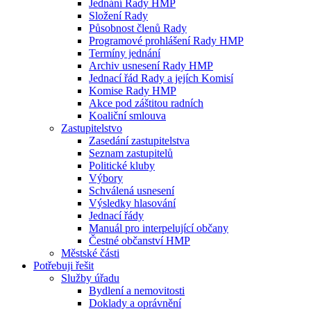
Jednání Rady HMP
Složení Rady
Působnost členů Rady
Programové prohlášení Rady HMP
Termíny jednání
Archiv usnesení Rady HMP
Jednací řád Rady a jejích Komisí
Komise Rady HMP
Akce pod záštitou radních
Koaliční smlouva
Zastupitelstvo
Zasedání zastupitelstva
Seznam zastupitelů
Politické kluby
Výbory
Schválená usnesení
Výsledky hlasování
Jednací řády
Manuál pro interpelující občany
Čestné občanství HMP
Městské části
Potřebuji řešit
Služby úřadu
Bydlení a nemovitosti
Doklady a oprávnění