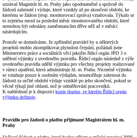
uznával Magistrát hl. m. Prahy jako opodstatněné a správně do
žádostí zahrnuté i výdaje, které vznikly až po skončení období, ke
kterému se žádost (resp. monitorovací zpráva) vztahovala. Týkalo se
to zejména mezd za poslední měsíc monitorovaného období, které
nemohou být odeslány zaměstnancům dříve něž až v měsíci
následujícím.
Protože se domníváme, že zpřísnění pravidel by u některých
projektů mohlo zkomplikovat plynulost čerpání, požádali jsme
Ministerstvo práce a sociálních věcí jakožto řídicí orgán JPD 3 o
udělení výjimky z uvedeného pravidla. Řídicí orgán následně z výše
uvedeného pravidla udělil výjimku pro všechny projekty realizované
v rámci opatření, která administruje hl. m. Praha. Nicméně výjimka
se vztahuje pouze k osobním výdajům, neumožňuje zahrnout do
žádosti za určité období výdaje vzniklé po jeho skončení, pokud se
věcně týkají jiné oblasti, než je odměňování pracovníků.
K nahlédnutí je k dispozici
kopie dopisu, ve kterém Řídicí orgán
výjimku definuje
.
Pravidlo pro žádosti o platbu přijímané Magistrátem hl. m.
Prahy