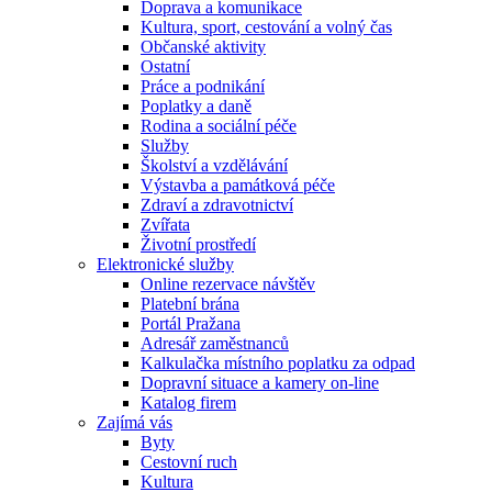
Doprava a komunikace
Kultura, sport, cestování a volný čas
Občanské aktivity
Ostatní
Práce a podnikání
Poplatky a daně
Rodina a sociální péče
Služby
Školství a vzdělávání
Výstavba a památková péče
Zdraví a zdravotnictví
Zvířata
Životní prostředí
Elektronické služby
Online rezervace návštěv
Platební brána
Portál Pražana
Adresář zaměstnanců
Kalkulačka místního poplatku za odpad
Dopravní situace a kamery on-line
Katalog firem
Zajímá vás
Byty
Cestovní ruch
Kultura