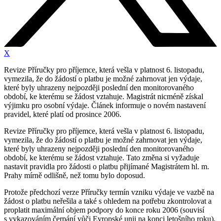
X
Revize Příručky pro příjemce, která vešla v platnost 6. listopadu,
vymezila, že do žádostí o platbu je možné zahrnovat jen výdaje,
které byly uhrazeny nejpozději poslední den monitorovaného
období, ke kterému se žádost vztahuje. Magistrát nicméně získal
výjimku pro osobní výdaje. Článek informuje o novém nastavení
pravidel, které platí od prosince 2006.
Revize Příručky pro příjemce, která vešla v platnost 6. listopadu,
vymezila, že do žádostí o platbu je možné zahrnovat jen výdaje,
které byly uhrazeny nejpozději poslední den monitorovaného
období, ke kterému se žádost vztahuje. Tato změna si vyžaduje
nastavit pravidla pro žádosti o platbu přijímané Magistrátem hl. m.
Prahy mírně odlišně, než tomu bylo doposud.
Protože předchozí verze Příručky termín vzniku výdaje ve vazbě na
žádost o platbu neřešila a také s ohledem na potřebu zkontrolovat a
proplatit maximální objem podpory do konce roku 2006 (souvisí
s vykazováním čerpání vůči Evropské unii na konci letošního roku),