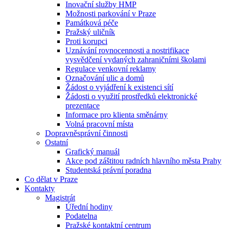
Inovační služby HMP
Možnosti parkování v Praze
Památková péče
Pražský uličník
Proti korupci
Uznávání rovnocennosti a nostrifikace
vysvědčení vydaných zahraničními školami
Regulace venkovní reklamy
Označování ulic a domů
Žádost o vyjádření k existenci sítí
Žádosti o využití prostředků elektronické
prezentace
Informace pro klienta směnárny
Volná pracovní místa
Dopravněsprávní činnosti
Ostatní
Grafický manuál
Akce pod záštitou radních hlavního města Prahy
Studentská právní poradna
Co dělat v Praze
Kontakty
Magistrát
Úřední hodiny
Podatelna
Pražské kontaktní centrum