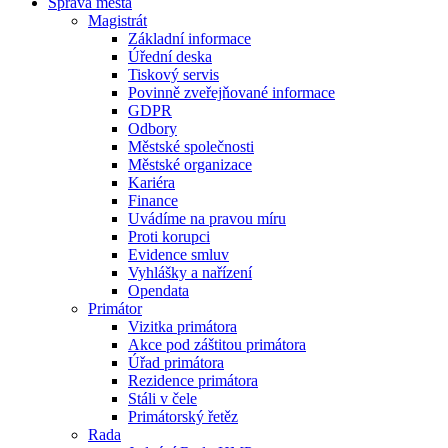
Správa města
Magistrát
Základní informace
Úřední deska
Tiskový servis
Povinně zveřejňované informace
GDPR
Odbory
Městské společnosti
Městské organizace
Kariéra
Finance
Uvádíme na pravou míru
Proti korupci
Evidence smluv
Vyhlášky a nařízení
Opendata
Primátor
Vizitka primátora
Akce pod záštitou primátora
Úřad primátora
Rezidence primátora
Stáli v čele
Primátorský řetěz
Rada