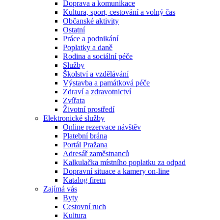
Doprava a komunikace
Kultura, sport, cestování a volný čas
Občanské aktivity
Ostatní
Práce a podnikání
Poplatky a daně
Rodina a sociální péče
Služby
Školství a vzdělávání
Výstavba a památková péče
Zdraví a zdravotnictví
Zvířata
Životní prostředí
Elektronické služby
Online rezervace návštěv
Platební brána
Portál Pražana
Adresář zaměstnanců
Kalkulačka místního poplatku za odpad
Dopravní situace a kamery on-line
Katalog firem
Zajímá vás
Byty
Cestovní ruch
Kultura