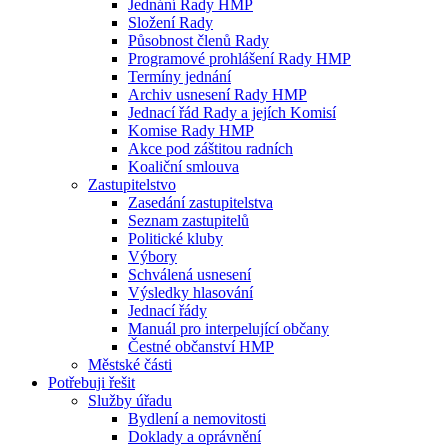
Jednání Rady HMP
Složení Rady
Působnost členů Rady
Programové prohlášení Rady HMP
Termíny jednání
Archiv usnesení Rady HMP
Jednací řád Rady a jejích Komisí
Komise Rady HMP
Akce pod záštitou radních
Koaliční smlouva
Zastupitelstvo
Zasedání zastupitelstva
Seznam zastupitelů
Politické kluby
Výbory
Schválená usnesení
Výsledky hlasování
Jednací řády
Manuál pro interpelující občany
Čestné občanství HMP
Městské části
Potřebuji řešit
Služby úřadu
Bydlení a nemovitosti
Doklady a oprávnění