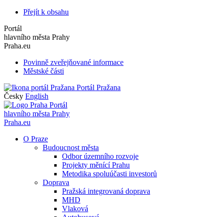
Přejít k obsahu
Portál
hlavního města Prahy
Praha.eu
Povinně zveřejňované informace
Městské části
Portál Pražana
Česky
English
Portál
hlavního města Prahy
Praha.eu
O Praze
Budoucnost města
Odbor územního rozvoje
Projekty měnící Prahu
Metodika spoluúčasti investorů
Doprava
Pražská integrovaná doprava
MHD
Vlaková