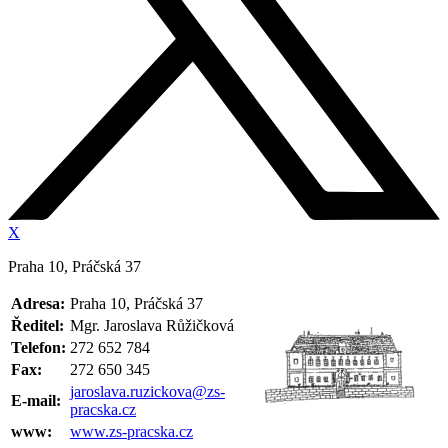
X
Praha 10, Práčská 37
Adresa:
Praha 10, Práčská 37
Ředitel:
Mgr. Jaroslava Růžičková
Telefon:
272 652 784
Fax:
272 650 345
jaroslava.ruzickova@zs-
E-mail:
pracska.cz
www:
www.zs-pracska.cz