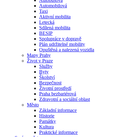
Autobusová
Automobilová
Taxi
Aktivní mobilita
Letecká
Sdílená mobilita
BESIP
Spolupráce v dopravě
Plán udržitelné mobility
Opuštěná a nalezená vozidla
Mapy Prahy
Život v Praze
Služby
Byty
Školství
Bezpečnost
Životní prostředí
Praha bezbariérová
Zdravotní a sociální oblast
Město
Základní informace
Historie
Památky
Kultura
Praktické informace