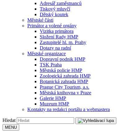
Adresář zaměstnanců
Tiskový mluvčí
Dětský koutek
Městské části
Primátor a volené orgány
Vizitka primátora
Složení Rady HMP
Zastupitelé hl. m. Prahy
Dotazy na radní
Městské organizace
Dopravní podnik HMP
TSK Praha
Městská policie HMP
Zoologická zahrada HMP
Botanická zahrada HMP
Prague City Tourism, a.s.
Městská knihovna v Praze
Galerie HMP
Muzeum HMP
Kontakty na redakci portálu a webmastera
Hledat
MENU