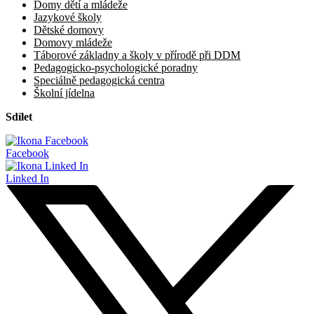
Domy dětí a mládeže
Jazykové školy
Dětské domovy
Domovy mládeže
Táborové základny a školy v přírodě při DDM
Pedagogicko-psychologické poradny
Speciálně pedagogická centra
Školní jídelna
Sdílet
Facebook
Linked In