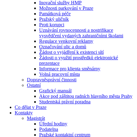
Inovační služby HMP
Možnosti parkování v Praze
Památková péče
Pražský uličník
Proti korupci
Uznávání rovnocennosti a nostrifikace
vysvědčení vydaných zahraničními školami
Regulace venkovní reklamy
Označování ulic a domů
Žádost o vyjádření k existenci sítí
Žádosti o využití prostředků elektronické
prezentace
Informace pro klienta směnárny
Volná pracovní místa
Dopravněsprávní činnosti
Ostatní
Grafický manuál
Akce pod záštitou radních hlavního města Prahy
Studentská právní poradna
Co dělat v Praze
Kontakty
Magistrát
Úřední hodiny
Podatelna
Pražské kontaktní centrum