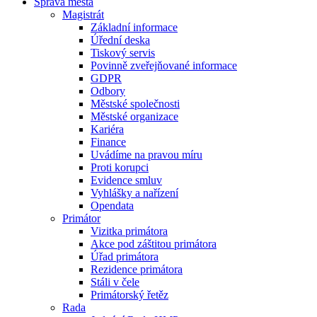
Správa města
Magistrát
Základní informace
Úřední deska
Tiskový servis
Povinně zveřejňované informace
GDPR
Odbory
Městské společnosti
Městské organizace
Kariéra
Finance
Uvádíme na pravou míru
Proti korupci
Evidence smluv
Vyhlášky a nařízení
Opendata
Primátor
Vizitka primátora
Akce pod záštitou primátora
Úřad primátora
Rezidence primátora
Stáli v čele
Primátorský řetěz
Rada