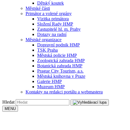
Dětský koutek
Městské části
Primátor a volené orgány
Vizitka primátora
Složení Rady HMP
Zastupitelé hl. m. Prahy
Dotazy na radní
Městské organizace
Dopravní podnik HMP
TSK Praha
Městská policie HMP
Zoologická zahrada HMP
Botanická zahrada HMP
Prague City Tourism, a.s.
Městská knihovna v Praze
Galerie HMP
Muzeum HMP
Kontakty na redakci portálu a webmastera
Hledat
MENU