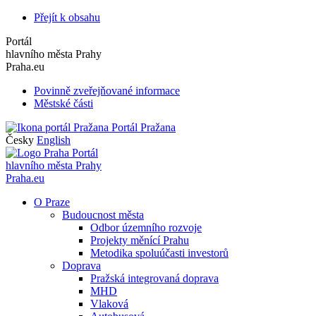
Přejít k obsahu
Portál
hlavního města Prahy
Praha.eu
Povinně zveřejňované informace
Městské části
Portál Pražana
Česky
English
Portál
hlavního města Prahy
Praha.eu
O Praze
Budoucnost města
Odbor územního rozvoje
Projekty měnící Prahu
Metodika spoluúčasti investorů
Doprava
Pražská integrovaná doprava
MHD
Vlaková