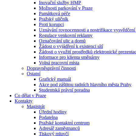
Inovační služby HMP
Možnosti parkování v Praze
Památková péče
Pražský uličník
Proti korupci
Uznávání rovnocennosti a nostrifikace vysvědčen
Regulace venkovní reklamy
Označování ulic a domů
Žádost o vyjádření k existenci sítí
Žádosti o využití prostředků elektronické prezenta
Informace pro klienta směnárny
Volná pracovní místa
Dopravněsprávní činnosti
Ostatní
Grafický manuál
Akce pod záštitou radních hlavního města Prahy
Studentská právní poradna
Co dělat v Praze
Kontakty
Magistrát
Úřední hodiny
Podatelna
Pražské kontaktní centrum
Adresář zaměstnanců
Tiskový mluvčí