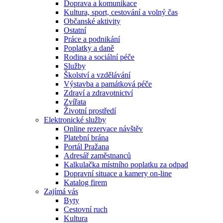
Doprava a komunikace
Kultura, sport, cestování a volný čas
Občanské aktivity
Ostatní
Práce a podnikání
Poplatky a daně
Rodina a sociální péče
Služby
Školství a vzdělávání
Výstavba a památková péče
Zdraví a zdravotnictví
Zvířata
Životní prostředí
Elektronické služby
Online rezervace návštěv
Platební brána
Portál Pražana
Adresář zaměstnanců
Kalkulačka místního poplatku za odpad
Dopravní situace a kamery on-line
Katalog firem
Zajímá vás
Byty
Cestovní ruch
Kultura