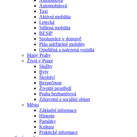
Autobusová
Automobilová
Taxi
Aktivní mobilita
Letecká
Sdílená mobilita
BESIP
Spolupráce v dopravě
Plán udržitelné mobility
Opuštěná a nalezená vozidla
Mapy Prahy
Život v Praze
Služby
Byty
Školství
Bezpečnost
Životní prostředí
Praha bezbariérová
Zdravotní a sociální oblast
Město
Základní informace
Historie
Památky
Kultura
Praktické informace