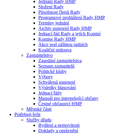
Jednání Rady HMP
Složení Rady
Působnost členů Rady
Programové prohlášení Rady HMP
Termíny jednání
Archiv usnesení Rady HMP
Jednací řád Rady a jejích Komisí
Komise Rady HMP
Akce pod záštitou radních
Koaliční smlouva
Zastupitelstvo
Zasedání zastupitelstva
Seznam zastupitelů
Politické kluby
Výbory
Schválená usnesení
Výsledky hlasování
Jednací řády
Manuál pro interpelující občany
Čestné občanství HMP
Městské části
Potřebuji řešit
Služby úřadu
Bydlení a nemovitosti
Doklady a oprávnění