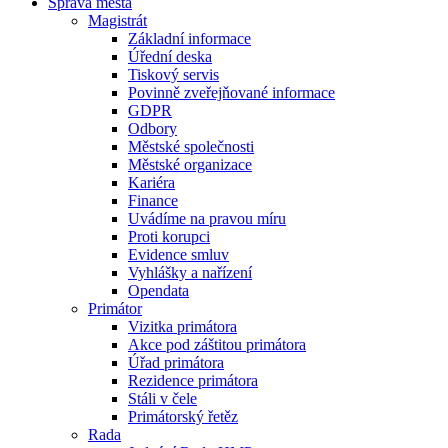
Správa města
Magistrát
Základní informace
Úřední deska
Tiskový servis
Povinně zveřejňované informace
GDPR
Odbory
Městské společnosti
Městské organizace
Kariéra
Finance
Uvádíme na pravou míru
Proti korupci
Evidence smluv
Vyhlášky a nařízení
Opendata
Primátor
Vizitka primátora
Akce pod záštitou primátora
Úřad primátora
Rezidence primátora
Stáli v čele
Primátorský řetěz
Rada