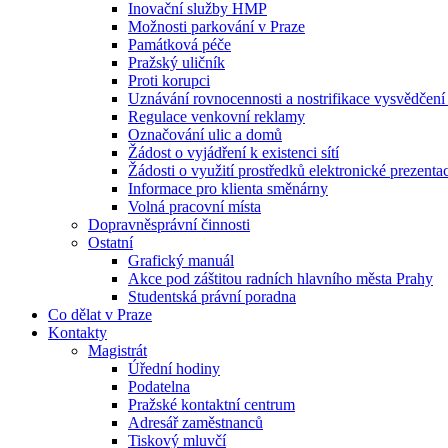
Inovační služby HMP
Možnosti parkování v Praze
Památková péče
Pražský uličník
Proti korupci
Uznávání rovnocennosti a nostrifikace vysvědčen
Regulace venkovní reklamy
Označování ulic a domů
Žádost o vyjádření k existenci sítí
Žádosti o využití prostředků elektronické prezenta
Informace pro klienta směnárny
Volná pracovní místa
Dopravněsprávní činnosti
Ostatní
Grafický manuál
Akce pod záštitou radních hlavního města Prahy
Studentská právní poradna
Co dělat v Praze
Kontakty
Magistrát
Úřední hodiny
Podatelna
Pražské kontaktní centrum
Adresář zaměstnanců
Tiskový mluvčí