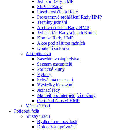
Jednání Rady HMP
Složení Rady
Působnost členů Rady
Programové prohlášení Rady HMP
Termíny jednání
Archiv usnesení Rady HMP
Jednací řád Rady a jejích Komisí
Komise Rady HMP
Akce pod záštitou radních
Koaliční smlouva
Zastupitelstvo
Zasedání zastupitelstva
Seznam zastupitelů
Politické kluby
Výbory
Schválená usnesení
Výsledky hlasování
Jednací řády
Manuál pro interpelující občany
Čestné občanství HMP
Městské části
Potřebuji řešit
Služby úřadu
Bydlení a nemovitosti
Doklady a oprávnění