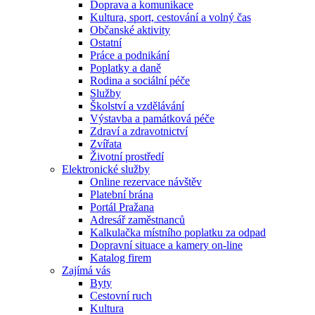
Doprava a komunikace
Kultura, sport, cestování a volný čas
Občanské aktivity
Ostatní
Práce a podnikání
Poplatky a daně
Rodina a sociální péče
Služby
Školství a vzdělávání
Výstavba a památková péče
Zdraví a zdravotnictví
Zvířata
Životní prostředí
Elektronické služby
Online rezervace návštěv
Platební brána
Portál Pražana
Adresář zaměstnanců
Kalkulačka místního poplatku za odpad
Dopravní situace a kamery on-line
Katalog firem
Zajímá vás
Byty
Cestovní ruch
Kultura