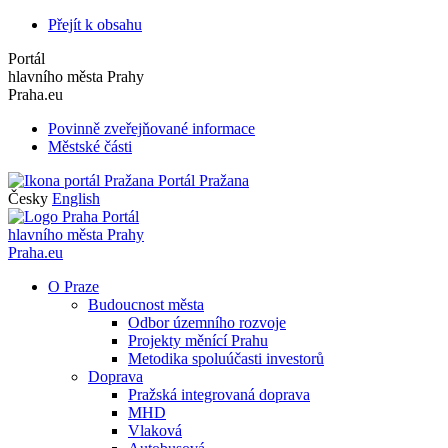
Přejít k obsahu
Portál
hlavního města Prahy
Praha.eu
Povinně zveřejňované informace
Městské části
Portál Pražana
Česky
English
Portál
hlavního města Prahy
Praha.eu
O Praze
Budoucnost města
Odbor územního rozvoje
Projekty měnící Prahu
Metodika spoluúčasti investorů
Doprava
Pražská integrovaná doprava
MHD
Vlaková