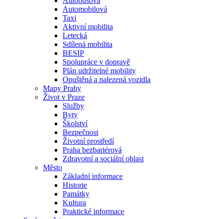
Autobusová
Automobilová
Taxi
Aktivní mobilita
Letecká
Sdílená mobilita
BESIP
Spolupráce v dopravě
Plán udržitelné mobility
Opuštěná a nalezená vozidla
Mapy Prahy
Život v Praze
Služby
Byty
Školství
Bezpečnost
Životní prostředí
Praha bezbariérová
Zdravotní a sociální oblast
Město
Základní informace
Historie
Památky
Kultura
Praktické informace