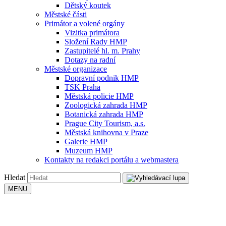
Dětský koutek
Městské části
Primátor a volené orgány
Vizitka primátora
Složení Rady HMP
Zastupitelé hl. m. Prahy
Dotazy na radní
Městské organizace
Dopravní podnik HMP
TSK Praha
Městská policie HMP
Zoologická zahrada HMP
Botanická zahrada HMP
Prague City Tourism, a.s.
Městská knihovna v Praze
Galerie HMP
Muzeum HMP
Kontakty na redakci portálu a webmastera
Hledat
MENU