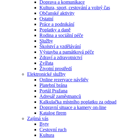
Doprava a komunikace
Kultura, sport, cestování a volný čas
Občanské aktivity
Ostatní
Práce a podnikání
Poplatky a daně
Rodina a sociální péče
Služby
Školství a vzdělávání
Výstavba a památková péče
Zdraví a zdravotnictví
Zvířata
Životní prostředí
Elektronické služby
Online rezervace návštěv
Platební brána
Portál Pražana
Adresář zaměstnanců
Kalkulačka místního poplatku za odpad
Dopravní situace a kamery on-line
Katalog firem
Zajímá vás
Byty
Cestovní ruch
Kultura