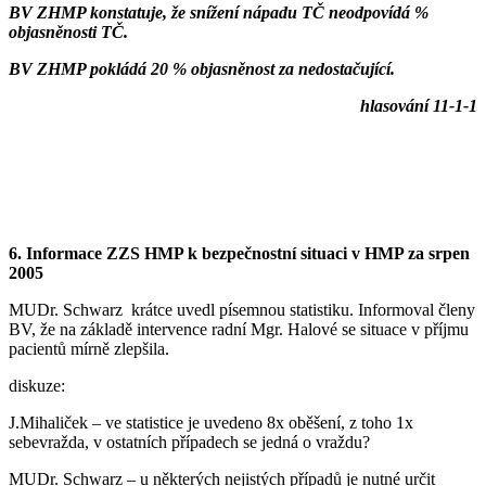
BV ZHMP konstatuje, že snížení nápadu TČ neodpovídá %
objasněnosti TČ.
BV ZHMP pokládá 20 % objasněnost za nedostačující.
hlasování 11-1-1
6. Informace ZZS HMP k bezpečnostní situaci v HMP za srpen
2005
MUDr. Schwarz krátce uvedl písemnou statistiku. Informoval členy
BV, že na základě intervence radní Mgr. Halové se situace v příjmu
pacientů mírně zlepšila.
diskuze:
J.Mihaliček – ve statistice je uvedeno 8x oběšení, z toho 1x
sebevražda, v ostatních případech se jedná o vraždu?
MUDr. Schwarz – u některých nejistých případů je nutné určit