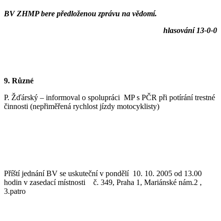
BV ZHMP bere předloženou zprávu na vědomí.
hlasování 13-0-0
9. Různé
P. Žďárský – informoval o spolupráci MP s PČR při potírání trestné
činnosti (nepřiměřená rychlost jízdy motocyklisty)
Příští jednání BV se uskuteční v pondělí 10. 10. 2005 od 13.00
hodin v zasedací místnosti č. 349, Praha 1, Mariánské nám.2 ,
3.patro