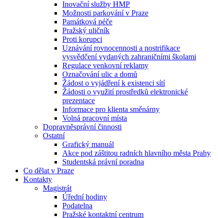
Inovační služby HMP
Možnosti parkování v Praze
Památková péče
Pražský uličník
Proti korupci
Uznávání rovnocennosti a nostrifikace
vysvědčení vydaných zahraničními školami
Regulace venkovní reklamy
Označování ulic a domů
Žádost o vyjádření k existenci sítí
Žádosti o využití prostředků elektronické
prezentace
Informace pro klienta směnárny
Volná pracovní místa
Dopravněsprávní činnosti
Ostatní
Grafický manuál
Akce pod záštitou radních hlavního města Prahy
Studentská právní poradna
Co dělat v Praze
Kontakty
Magistrát
Úřední hodiny
Podatelna
Pražské kontaktní centrum