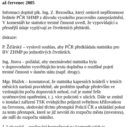
až červenec 2005
Informaci doplnil plk. Ing. Z. Bezouška, který omluvil nepřítomnost
ředitele PČR SHMP z důvodu vysokého pracovního zaneprázdnění.
V komentáři ke statistice trestné činnosti uvedl, že vypovídající a
přesnější údaje vyplývají ze čtvrtletních přehledů.
diskuze:
P. Žďárský – vyslovil souhlas, aby PČR předkládala statistiku pro
BV ZHMP po jednotlivých čtvrtletích.
Ing. Jirava – požádal, aby mezinárodní statistika byla
v doprovodném vysvětlujícím textu doplněna o rozdílné pojetí
trestné činnosti v daném státu (např. drogy).
Mgr. Blažek – konstatoval, že statistika kapesních krádeží v letních
měsících narůstá pravidelně, ale problém spatřuje především ve
vzrůstajícím počtu dopravních nehod, což je nutné řešit
systémovými opatřeními, t. j. více policistů v ulicích. Dále se zmínil
o instalaci zařízení TSK evidujícího průjezd světelnou křižovatkou
na červenou, sledování těchto přestupků Policií ČR a ukládání pokut
za tento přestupek, které se již nevrátí do rozpočtu města (investora),
ale míří do rozpočtu státního.
J. Lukavský – zvyšování bezpečnosti na komunikacích je