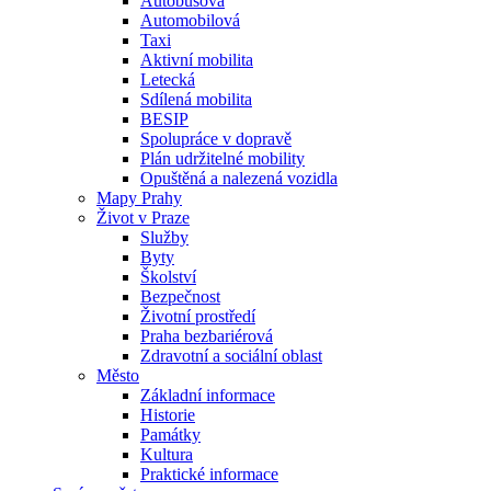
Autobusová
Automobilová
Taxi
Aktivní mobilita
Letecká
Sdílená mobilita
BESIP
Spolupráce v dopravě
Plán udržitelné mobility
Opuštěná a nalezená vozidla
Mapy Prahy
Život v Praze
Služby
Byty
Školství
Bezpečnost
Životní prostředí
Praha bezbariérová
Zdravotní a sociální oblast
Město
Základní informace
Historie
Památky
Kultura
Praktické informace