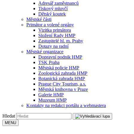
Adresář zaměstnanců
Tiskový mluvčí
Dětský koutek
Městské části
Primátor a volené orgány
Vizitka primátora
Složení Rady HMP
Zastupitelé hl. m. Prahy
Dotazy na radní
Městské organizace
Dopravní podnik HMP
TSK Praha
Městská policie HMP
Zoologická zahrada HMP
Botanická zahrada HMP
Prague City Tourism, a.s.
Městská knihovna v Praze
Galerie HMP
Muzeum HMP
Kontakty na redakci portálu a webmastera
Hledat
MENU