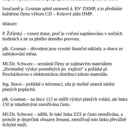
Současně p. Gosman splnil usnesení 4. BV ZHMP, a to předáním
každému členu výboru CD – Krizový plán HMP.
diskuze:
P. Žďárský – vznesl dotaz, proč je cvičení naplánováno v nočních
hodinách a ne za plného denního provozu.
plk. Gosman – důvodem jsou vysoké finanční náklady a obava ze
zablokování města.
MUDr. Schwarz – seznámil členy se zajímavým materiálem
„Hromadný výskyt poraněných po explozi“ a požádal pí.
Procházkovou o elektronickou distribuci tohoto materiálu.
Ing. Jirava – požádal o informaci, zda je možné omezit nárůst
planých poplachů.
plk. Gosman – na lince 112 se snížil výskyt planých volání, ale linka
150 je mladistvými zneužívána často.
MUDr. Schwarz – sdělil, že také linka ZZS je často zneužívána, a
protože je dispečink obsazen ženami, zneužívají tuto linku převážně
úchylní muži.