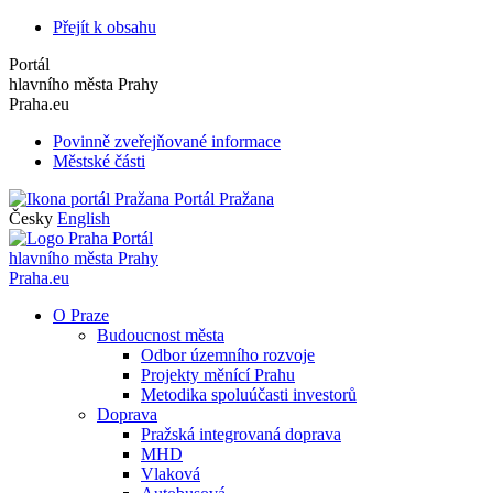
Přejít k obsahu
Portál
hlavního města Prahy
Praha.eu
Povinně zveřejňované informace
Městské části
Portál Pražana
Česky
English
Portál
hlavního města Prahy
Praha.eu
O Praze
Budoucnost města
Odbor územního rozvoje
Projekty měnící Prahu
Metodika spoluúčasti investorů
Doprava
Pražská integrovaná doprava
MHD
Vlaková