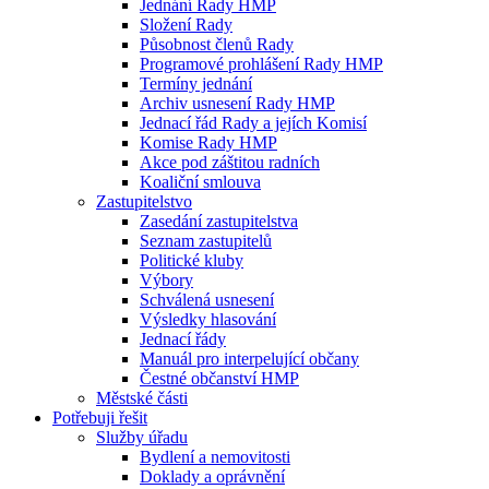
Jednání Rady HMP
Složení Rady
Působnost členů Rady
Programové prohlášení Rady HMP
Termíny jednání
Archiv usnesení Rady HMP
Jednací řád Rady a jejích Komisí
Komise Rady HMP
Akce pod záštitou radních
Koaliční smlouva
Zastupitelstvo
Zasedání zastupitelstva
Seznam zastupitelů
Politické kluby
Výbory
Schválená usnesení
Výsledky hlasování
Jednací řády
Manuál pro interpelující občany
Čestné občanství HMP
Městské části
Potřebuji řešit
Služby úřadu
Bydlení a nemovitosti
Doklady a oprávnění