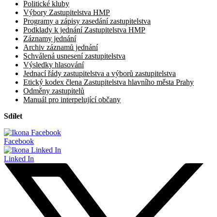
Politické kluby
Výbory Zastupitelstva HMP
Programy a zápisy zasedání zastupitelstva
Podklady k jednání Zastupitelstva HMP
Záznamy jednání
Archiv záznamů jednání
Schválená usnesení zastupitelstva
Výsledky hlasování
Jednací řády zastupitelstva a výborů zastupitelstva
Etický kodex člena Zastupitelstva hlavního města Prahy
Odměny zastupitelů
Manuál pro interpelující občany
Sdílet
Facebook
Linked In