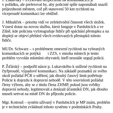
v pořádku, ale preferoval by, aby policisté spíše napomáhali snazší
průjezdnosti městem, což při stanovení 50 km rychlosti na
víceproudé komunikaci lze obtížně.
J. Mihaliček – prioritu vidí ve zefektivnění činnosti všech složek.
Vznesl dotaz na novou službu, která funguje v Pardubicích a ve
Zlíně, kde policista vyfotografuje řidiče při spáchání přestupku a na
displeji se objeví přehled všech evidovaných přestupků tohoto
řidiče.
MUDr. Schwarz – s problémem omezení rychlosti na vybraných
komunikacích se potýká i ZZS, v mnoha místech je tento
problém vyvolán místními obyvateli, kteří neustále urgují policii.
P. Žďárský – podpořil názor p. Lukavského k snížené rychlosti na
čtyřproudé, výpadové komunikaci. Na základě poznatků ze svého
okolí požádal PČR o sdělení, jak dlouhý časový limit potřebuje
Policie k dojezdu k dopravní nehodě. V této souvislosti požádal
členy výboru, aby se z titulu člena ZHMP, pokud jsou svědky
dopravní nehody, legitimovali a dotázali účastníků DN, jak dlouho
museli setrvat na místě DN do příjezdu policie.
Mgr. Kotrouš – systém užívaný v Pardubicích je MP znám, problém
je v technickém zvládnutí tohoto systému v podmínkách Prahy.