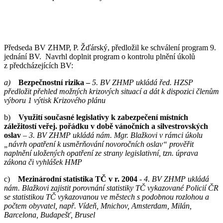
Předseda BV ZHMP, P. Žďárský, předložil ke schválení program 9.
jednání BV. Navrhl doplnit program o kontrolu plnění úkolů
z předcházejících BV:
a)
Bezpečnostní rizika –
5. BV ZHMP ukládá řed. HZSP
předložit přehled možných krizových situací a dát k dispozici členům
výboru 1 výtisk Krizového plánu
b)
Využití současné legislativy k zabezpečení místních
záležitostí veřej. pořádku v době vánočních a silvestrovských
oslav
– 3. BV ZHMP ukládá nám. Mgr. Blažkovi v rámci úkolu
„návrh opatření k usměrňování novoročních oslav“ prověřit
naplnění uložených opatření ze strany legislativní, tzn. úprava
zákona či vyhlášek HMP
c)
Mezinárodní statistika TČ v r.
2004
-
4. BV ZHMP ukládá
nám. Blažkovi zajistit porovnání statistiky TČ vykazované Policií ČR
se statistikou TČ vykazovanou ve městech s podobnou rozlohou a
počtem obyvatel, např. Vídeň, Mnichov, Amsterdam, Milán,
Barcelona, Budapešť, Brusel