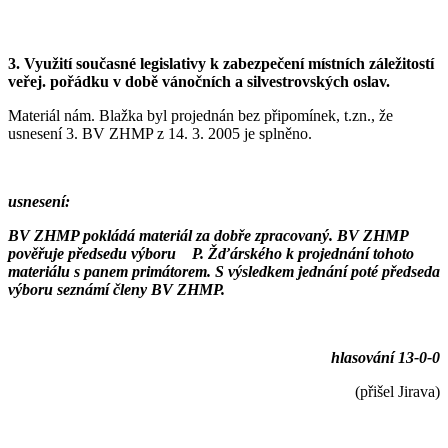
3.
Využití současné legislativy k zabezpečení místních záležitostí
veřej. pořádku v době vánočních a silvestrovských oslav.
Materiál nám. Blažka byl projednán bez připomínek, t.zn., že
usnesení 3.
BV ZHMP z 14. 3. 2005 je splněno.
usnesení:
BV ZHMP pokládá materiál za dobře zpracovaný. BV ZHMP
pověřuje předsedu výboru P. Žďárského k projednání tohoto
materiálu s panem primátorem. S výsledkem jednání poté předseda
výboru seznámí členy BV ZHMP.
hlasování 13-0-0
(přišel Jirava)