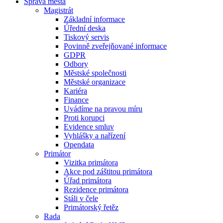
Správa města
Magistrát
Základní informace
Úřední deska
Tiskový servis
Povinně zveřejňované informace
GDPR
Odbory
Městské společnosti
Městské organizace
Kariéra
Finance
Uvádíme na pravou míru
Proti korupci
Evidence smluv
Vyhlášky a nařízení
Opendata
Primátor
Vizitka primátora
Akce pod záštitou primátora
Úřad primátora
Rezidence primátora
Stáli v čele
Primátorský řetěz
Rada