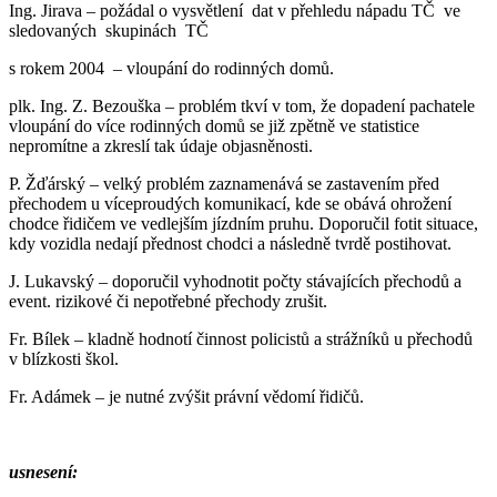
Ing. Jirava – požádal o vysvětlení dat v přehledu nápadu TČ ve
sledovaných skupinách TČ
s rokem 2004 – vloupání do rodinných domů.
plk. Ing. Z. Bezouška – problém tkví v tom, že dopadení pachatele
vloupání do více rodinných domů se již zpětně ve statistice
nepromítne a zkreslí tak údaje objasněnosti.
P. Žďárský – velký problém zaznamenává se zastavením před
přechodem u víceproudých komunikací, kde se obává ohrožení
chodce řidičem ve vedlejším jízdním pruhu. Doporučil fotit situace,
kdy vozidla nedají přednost chodci a následně tvrdě postihovat.
J. Lukavský – doporučil vyhodnotit počty stávajících přechodů a
event. rizikové či nepotřebné přechody zrušit.
Fr. Bílek – kladně hodnotí činnost policistů a strážníků u přechodů
v blízkosti škol.
Fr. Adámek – je nutné zvýšit právní vědomí řidičů.
usnesení: