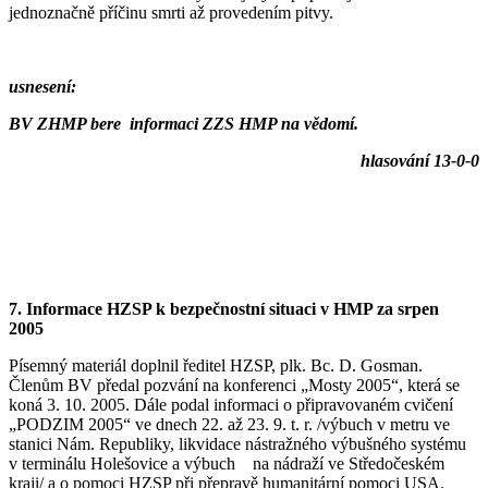
jednoznačně příčinu smrti až provedením pitvy.
usnesení:
BV ZHMP bere informaci ZZS HMP na vědomí.
hlasování 13-0-0
7.
Informace
HZSP k bezpečnostní situaci v HMP za srpen
2005
Písemný materiál doplnil ředitel HZSP, plk. Bc. D. Gosman.
Členům BV předal pozvání na konferenci „Mosty 2005“, která se
koná 3. 10. 2005. Dále podal informaci o připravovaném cvičení
„PODZIM 2005“ ve dnech 22. až 23. 9. t. r. /výbuch v metru ve
stanici Nám. Republiky, likvidace nástražného výbušného systému
v terminálu Holešovice a výbuch na nádraží ve Středočeském
kraji/ a o pomoci HZSP při přepravě humanitární pomoci USA.