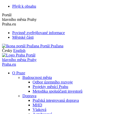
Přejít k obsahu
Portál
hlavního města Prahy
Praha.eu
Povinně zveřejňované informace
Městské části
Portál Pražana
Česky
English
Portál
hlavního města Prahy
Praha.eu
O Praze
Budoucnost města
Odbor územního rozvoje
Projekty měnící Prahu
Metodika spoluúčasti investorů
Doprava
Pražská integrovaná doprava
MHD
Vlaková