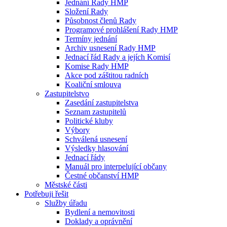
Jednání Rady HMP
Složení Rady
Působnost členů Rady
Programové prohlášení Rady HMP
Termíny jednání
Archiv usnesení Rady HMP
Jednací řád Rady a jejích Komisí
Komise Rady HMP
Akce pod záštitou radních
Koaliční smlouva
Zastupitelstvo
Zasedání zastupitelstva
Seznam zastupitelů
Politické kluby
Výbory
Schválená usnesení
Výsledky hlasování
Jednací řády
Manuál pro interpelující občany
Čestné občanství HMP
Městské části
Potřebuji řešit
Služby úřadu
Bydlení a nemovitosti
Doklady a oprávnění