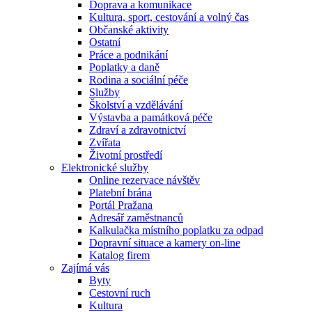
Doprava a komunikace
Kultura, sport, cestování a volný čas
Občanské aktivity
Ostatní
Práce a podnikání
Poplatky a daně
Rodina a sociální péče
Služby
Školství a vzdělávání
Výstavba a památková péče
Zdraví a zdravotnictví
Zvířata
Životní prostředí
Elektronické služby
Online rezervace návštěv
Platební brána
Portál Pražana
Adresář zaměstnanců
Kalkulačka místního poplatku za odpad
Dopravní situace a kamery on-line
Katalog firem
Zajímá vás
Byty
Cestovní ruch
Kultura