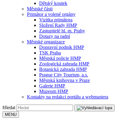
Dětský koutek
Městské části
Primátor a volené orgány
Vizitka primátora
Složení Rady HMP
Zastupitelé hl. m. Prahy
Dotazy na radní
Městské organizace
Dopravní podnik HMP
TSK Praha
Městská policie HMP
Zoologická zahrada HMP
Botanická zahrada HMP
Prague City Tourism, a.s.
Městská knihovna v Praze
Galerie HMP
Muzeum HMP
Kontakty na redakci portálu a webmastera
Hledat
MENU