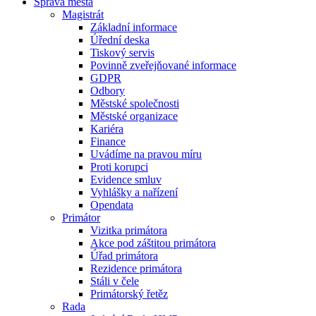
Správa města
Magistrát
Základní informace
Úřední deska
Tiskový servis
Povinně zveřejňované informace
GDPR
Odbory
Městské společnosti
Městské organizace
Kariéra
Finance
Uvádíme na pravou míru
Proti korupci
Evidence smluv
Vyhlášky a nařízení
Opendata
Primátor
Vizitka primátora
Akce pod záštitou primátora
Úřad primátora
Rezidence primátora
Stáli v čele
Primátorský řetěz
Rada