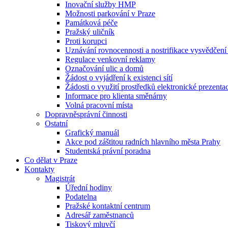
Inovační služby HMP
Možnosti parkování v Praze
Památková péče
Pražský uličník
Proti korupci
Uznávání rovnocennosti a nostrifikace vysvědčen
Regulace venkovní reklamy
Označování ulic a domů
Žádost o vyjádření k existenci sítí
Žádosti o využití prostředků elektronické prezenta
Informace pro klienta směnárny
Volná pracovní místa
Dopravněsprávní činnosti
Ostatní
Grafický manuál
Akce pod záštitou radních hlavního města Prahy
Studentská právní poradna
Co dělat v Praze
Kontakty
Magistrát
Úřední hodiny
Podatelna
Pražské kontaktní centrum
Adresář zaměstnanců
Tiskový mluvčí