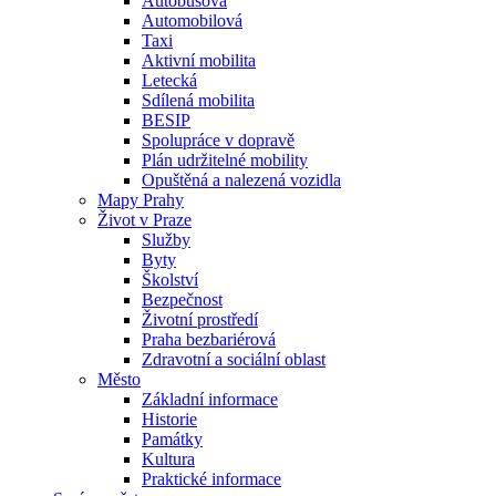
Autobusová
Automobilová
Taxi
Aktivní mobilita
Letecká
Sdílená mobilita
BESIP
Spolupráce v dopravě
Plán udržitelné mobility
Opuštěná a nalezená vozidla
Mapy Prahy
Život v Praze
Služby
Byty
Školství
Bezpečnost
Životní prostředí
Praha bezbariérová
Zdravotní a sociální oblast
Město
Základní informace
Historie
Památky
Kultura
Praktické informace