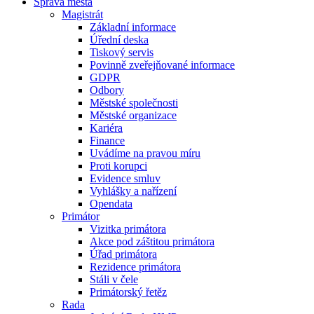
Správa města
Magistrát
Základní informace
Úřední deska
Tiskový servis
Povinně zveřejňované informace
GDPR
Odbory
Městské společnosti
Městské organizace
Kariéra
Finance
Uvádíme na pravou míru
Proti korupci
Evidence smluv
Vyhlášky a nařízení
Opendata
Primátor
Vizitka primátora
Akce pod záštitou primátora
Úřad primátora
Rezidence primátora
Stáli v čele
Primátorský řetěz
Rada