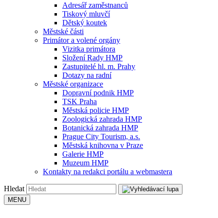
Adresář zaměstnanců
Tiskový mluvčí
Dětský koutek
Městské části
Primátor a volené orgány
Vizitka primátora
Složení Rady HMP
Zastupitelé hl. m. Prahy
Dotazy na radní
Městské organizace
Dopravní podnik HMP
TSK Praha
Městská policie HMP
Zoologická zahrada HMP
Botanická zahrada HMP
Prague City Tourism, a.s.
Městská knihovna v Praze
Galerie HMP
Muzeum HMP
Kontakty na redakci portálu a webmastera
Hledat
MENU