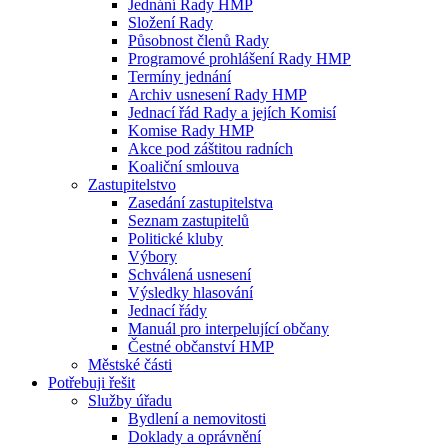
Jednání Rady HMP
Složení Rady
Působnost členů Rady
Programové prohlášení Rady HMP
Termíny jednání
Archiv usnesení Rady HMP
Jednací řád Rady a jejích Komisí
Komise Rady HMP
Akce pod záštitou radních
Koaliční smlouva
Zastupitelstvo
Zasedání zastupitelstva
Seznam zastupitelů
Politické kluby
Výbory
Schválená usnesení
Výsledky hlasování
Jednací řády
Manuál pro interpelující občany
Čestné občanství HMP
Městské části
Potřebuji řešit
Služby úřadu
Bydlení a nemovitosti
Doklady a oprávnění