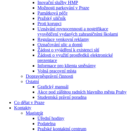
Inovační služby HMP
Možnosti parkování v Praze
Památková péče
Pražský uličník
Proti korupci
Uznávání rovnocennosti a nostrifikace
vysvědčení vydaných zahraničními školami
Regulace venkovní reklamy
Označování ulic a domů
Žádost o vyjádření k existenci sítí
Žádosti o využití prostředků elektronické
prezentace
Informace pro klienta směnárny
Volná pracovní místa
Dopravněsprávní činnosti
Ostatní
Grafický manuál
Akce pod záštitou radních hlavního města Prahy
Studentská právní poradna
Co dělat v Praze
Kontakty
Magistrát
Úřední hodiny
Podatelna
Pražské kontaktní centrum