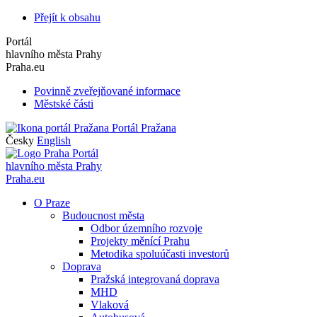
Přejít k obsahu
Portál
hlavního města Prahy
Praha.eu
Povinně zveřejňované informace
Městské části
Portál Pražana
Česky
English
Portál
hlavního města Prahy
Praha.eu
O Praze
Budoucnost města
Odbor územního rozvoje
Projekty měnící Prahu
Metodika spoluúčasti investorů
Doprava
Pražská integrovaná doprava
MHD
Vlaková