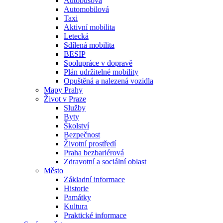
Autobusová
Automobilová
Taxi
Aktivní mobilita
Letecká
Sdílená mobilita
BESIP
Spolupráce v dopravě
Plán udržitelné mobility
Opuštěná a nalezená vozidla
Mapy Prahy
Život v Praze
Služby
Byty
Školství
Bezpečnost
Životní prostředí
Praha bezbariérová
Zdravotní a sociální oblast
Město
Základní informace
Historie
Památky
Kultura
Praktické informace