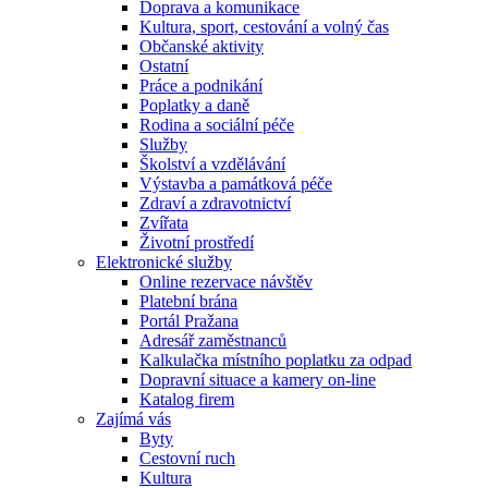
Doprava a komunikace
Kultura, sport, cestování a volný čas
Občanské aktivity
Ostatní
Práce a podnikání
Poplatky a daně
Rodina a sociální péče
Služby
Školství a vzdělávání
Výstavba a památková péče
Zdraví a zdravotnictví
Zvířata
Životní prostředí
Elektronické služby
Online rezervace návštěv
Platební brána
Portál Pražana
Adresář zaměstnanců
Kalkulačka místního poplatku za odpad
Dopravní situace a kamery on-line
Katalog firem
Zajímá vás
Byty
Cestovní ruch
Kultura