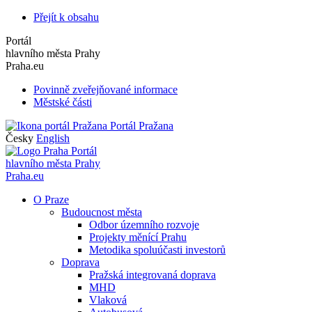
Přejít k obsahu
Portál
hlavního města Prahy
Praha.eu
Povinně zveřejňované informace
Městské části
Portál Pražana
Česky
English
Portál
hlavního města Prahy
Praha.eu
O Praze
Budoucnost města
Odbor územního rozvoje
Projekty měnící Prahu
Metodika spoluúčasti investorů
Doprava
Pražská integrovaná doprava
MHD
Vlaková