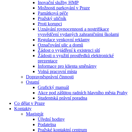
Inovační služby HMP
Možnosti parkování v Praze
Památková péče
Pražský uličník
Proti korupci
Uznávání rovnocennosti a nostrifikace
vysvědčení vydaných zahraničními školami
Regulace venkovní reklamy
Označování ulic a domů
Žádost o vyjádření k existenci sítí
Žádosti o využití prostředků elektronické
prezentace
Informace pro klienta směnárny
Volná pracovní místa
Dopravněsprávní činnosti
Ostatní
Grafický manuál
Akce pod záštitou radních hlavního města Prahy
Studentská právní poradna
Co dělat v Praze
Kontakty
Magistrát
Úřední hodiny
Podatelna
Pražské kontaktní centrum