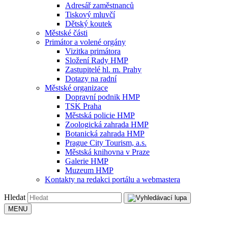
Adresář zaměstnanců
Tiskový mluvčí
Dětský koutek
Městské části
Primátor a volené orgány
Vizitka primátora
Složení Rady HMP
Zastupitelé hl. m. Prahy
Dotazy na radní
Městské organizace
Dopravní podnik HMP
TSK Praha
Městská policie HMP
Zoologická zahrada HMP
Botanická zahrada HMP
Prague City Tourism, a.s.
Městská knihovna v Praze
Galerie HMP
Muzeum HMP
Kontakty na redakci portálu a webmastera
Hledat
MENU