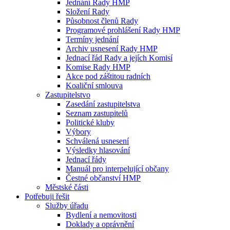
Jednání Rady HMP
Složení Rady
Působnost členů Rady
Programové prohlášení Rady HMP
Termíny jednání
Archiv usnesení Rady HMP
Jednací řád Rady a jejích Komisí
Komise Rady HMP
Akce pod záštitou radních
Koaliční smlouva
Zastupitelstvo
Zasedání zastupitelstva
Seznam zastupitelů
Politické kluby
Výbory
Schválená usnesení
Výsledky hlasování
Jednací řády
Manuál pro interpelující občany
Čestné občanství HMP
Městské části
Potřebuji řešit
Služby úřadu
Bydlení a nemovitosti
Doklady a oprávnění