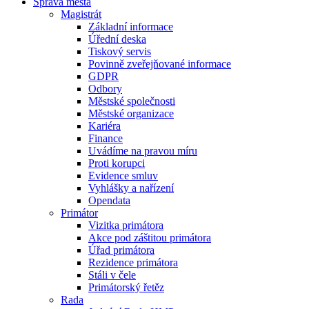
Správa města
Magistrát
Základní informace
Úřední deska
Tiskový servis
Povinně zveřejňované informace
GDPR
Odbory
Městské společnosti
Městské organizace
Kariéra
Finance
Uvádíme na pravou míru
Proti korupci
Evidence smluv
Vyhlášky a nařízení
Opendata
Primátor
Vizitka primátora
Akce pod záštitou primátora
Úřad primátora
Rezidence primátora
Stáli v čele
Primátorský řetěz
Rada