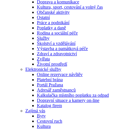
Doprava a komunikace
Kultura, sport, cestování a volný čas
Občanské aktivity
Ostatní
Práce a podnikání
Poplatky a daně
Rodina a sociální péče
Služby
Školství a vzdělávání
Výstavba a památková péče
Zdraví a zdravotnictví
Zvířata
Životní prostředí
Elektronické služby
Online rezervace návštěv
Platební brána
Portál Pražana
Adresář zaměstnanců
Kalkulačka místního poplatku za odpad
Dopravní situace a kamery on-line
Katalog firem
Zajímá vás
Byty
Cestovní ruch
Kultura