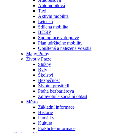
Autobusová
Automobilová
Taxi
Aktivní mobilita
Letecká
Sdílená mobilita
BESIP
Spolupráce v dopravě
Plán udržitelné mobility
Opuštěná a nalezená vozidla
Mapy Prahy
Život v Praze
Služby
Byty
Školství
Bezpečnost
Životní prostředí
Praha bezbariérová
Zdravotní a sociální oblast
Město
Základní informace
Historie
Památky
Kultura
Praktické informace