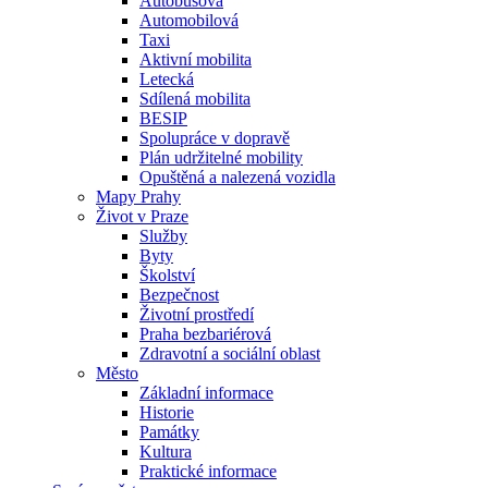
Autobusová
Automobilová
Taxi
Aktivní mobilita
Letecká
Sdílená mobilita
BESIP
Spolupráce v dopravě
Plán udržitelné mobility
Opuštěná a nalezená vozidla
Mapy Prahy
Život v Praze
Služby
Byty
Školství
Bezpečnost
Životní prostředí
Praha bezbariérová
Zdravotní a sociální oblast
Město
Základní informace
Historie
Památky
Kultura
Praktické informace