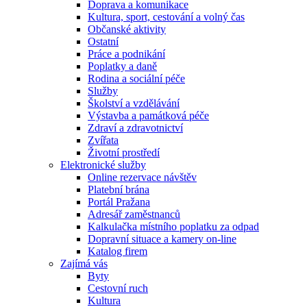
Doprava a komunikace
Kultura, sport, cestování a volný čas
Občanské aktivity
Ostatní
Práce a podnikání
Poplatky a daně
Rodina a sociální péče
Služby
Školství a vzdělávání
Výstavba a památková péče
Zdraví a zdravotnictví
Zvířata
Životní prostředí
Elektronické služby
Online rezervace návštěv
Platební brána
Portál Pražana
Adresář zaměstnanců
Kalkulačka místního poplatku za odpad
Dopravní situace a kamery on-line
Katalog firem
Zajímá vás
Byty
Cestovní ruch
Kultura