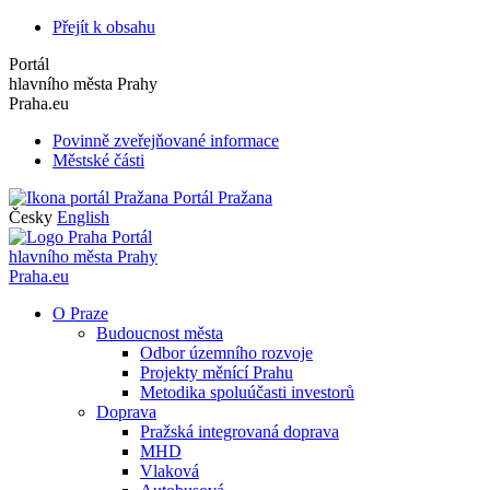
Přejít k obsahu
Portál
hlavního města Prahy
Praha.eu
Povinně zveřejňované informace
Městské části
Portál Pražana
Česky
English
Portál
hlavního města Prahy
Praha.eu
O Praze
Budoucnost města
Odbor územního rozvoje
Projekty měnící Prahu
Metodika spoluúčasti investorů
Doprava
Pražská integrovaná doprava
MHD
Vlaková