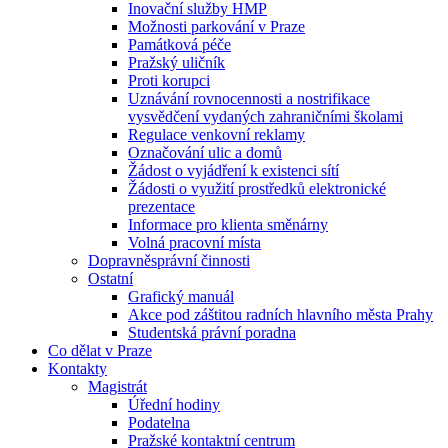
Inovační služby HMP
Možnosti parkování v Praze
Památková péče
Pražský uličník
Proti korupci
Uznávání rovnocennosti a nostrifikace
vysvědčení vydaných zahraničními školami
Regulace venkovní reklamy
Označování ulic a domů
Žádost o vyjádření k existenci sítí
Žádosti o využití prostředků elektronické
prezentace
Informace pro klienta směnárny
Volná pracovní místa
Dopravněsprávní činnosti
Ostatní
Grafický manuál
Akce pod záštitou radních hlavního města Prahy
Studentská právní poradna
Co dělat v Praze
Kontakty
Magistrát
Úřední hodiny
Podatelna
Pražské kontaktní centrum