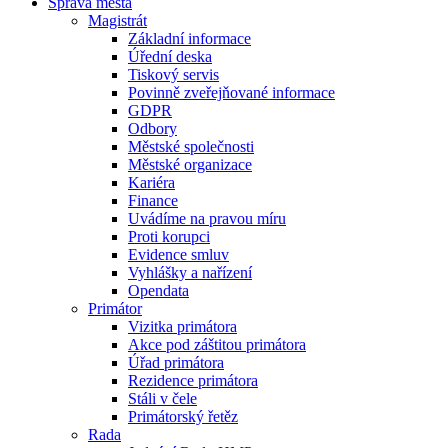
Správa města
Magistrát
Základní informace
Úřední deska
Tiskový servis
Povinně zveřejňované informace
GDPR
Odbory
Městské společnosti
Městské organizace
Kariéra
Finance
Uvádíme na pravou míru
Proti korupci
Evidence smluv
Vyhlášky a nařízení
Opendata
Primátor
Vizitka primátora
Akce pod záštitou primátora
Úřad primátora
Rezidence primátora
Stáli v čele
Primátorský řetěz
Rada