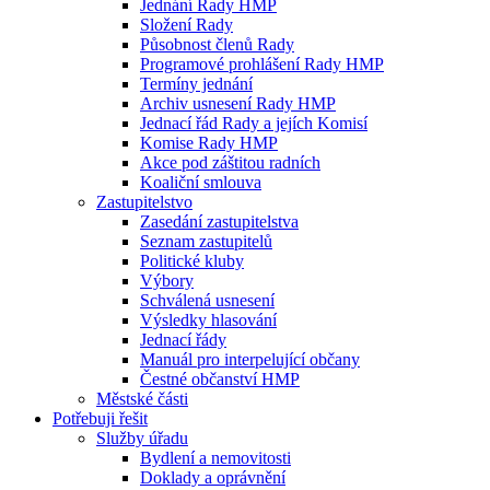
Jednání Rady HMP
Složení Rady
Působnost členů Rady
Programové prohlášení Rady HMP
Termíny jednání
Archiv usnesení Rady HMP
Jednací řád Rady a jejích Komisí
Komise Rady HMP
Akce pod záštitou radních
Koaliční smlouva
Zastupitelstvo
Zasedání zastupitelstva
Seznam zastupitelů
Politické kluby
Výbory
Schválená usnesení
Výsledky hlasování
Jednací řády
Manuál pro interpelující občany
Čestné občanství HMP
Městské části
Potřebuji řešit
Služby úřadu
Bydlení a nemovitosti
Doklady a oprávnění