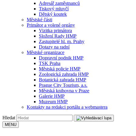
Adresář zaměstnanců
Tiskový mluvčí
Dětský koutek
Městské části
Primátor a volené orgány
Vizitka primátora
Složení Rady HMP
Zastupitelé hl. m. Prahy
Dotazy na radní
Městské organizace
Dopravní podnik HMP
TSK Praha
Městská policie HMP
Zoologická zahrada HMP
Botanická zahrada HMP
Prague City Tourism, a.s.
Městská knihovna v Praze
Galerie HMP
Muzeum HMP
Kontakty na redakci portálu a webmastera
Hledat
MENU