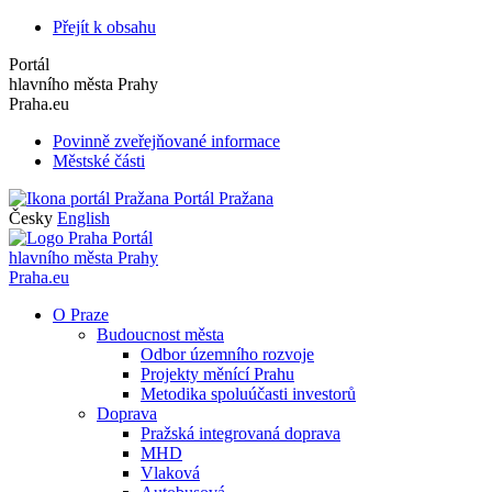
Přejít k obsahu
Portál
hlavního města Prahy
Praha.eu
Povinně zveřejňované informace
Městské části
Portál Pražana
Česky
English
Portál
hlavního města Prahy
Praha.eu
O Praze
Budoucnost města
Odbor územního rozvoje
Projekty měnící Prahu
Metodika spoluúčasti investorů
Doprava
Pražská integrovaná doprava
MHD
Vlaková