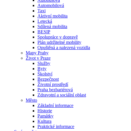
Autobusová
Automobilová
Taxi
Aktivní mobilita
Letecká
Sdílená mobilita
BESIP
Spolupráce v dopravě
Plán udržitelné mobility
Opuštěná a nalezená vozidla
Mapy Prahy
Život v Praze
Služby
Byty
Školství
Bezpečnost
Životní prostředí
Praha bezbariérová
Zdravotní a sociální oblast
Město
Základní informace
Historie
Památky
Kultura
Praktické informace