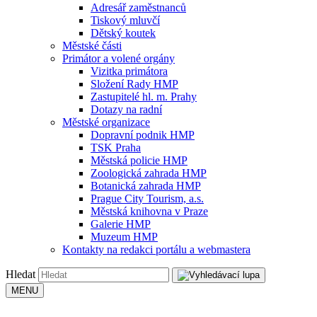
Adresář zaměstnanců
Tiskový mluvčí
Dětský koutek
Městské části
Primátor a volené orgány
Vizitka primátora
Složení Rady HMP
Zastupitelé hl. m. Prahy
Dotazy na radní
Městské organizace
Dopravní podnik HMP
TSK Praha
Městská policie HMP
Zoologická zahrada HMP
Botanická zahrada HMP
Prague City Tourism, a.s.
Městská knihovna v Praze
Galerie HMP
Muzeum HMP
Kontakty na redakci portálu a webmastera
Hledat
MENU