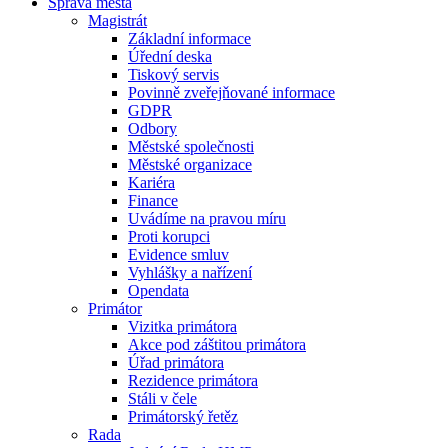
Správa města
Magistrát
Základní informace
Úřední deska
Tiskový servis
Povinně zveřejňované informace
GDPR
Odbory
Městské společnosti
Městské organizace
Kariéra
Finance
Uvádíme na pravou míru
Proti korupci
Evidence smluv
Vyhlášky a nařízení
Opendata
Primátor
Vizitka primátora
Akce pod záštitou primátora
Úřad primátora
Rezidence primátora
Stáli v čele
Primátorský řetěz
Rada