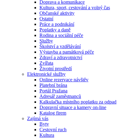
Doprava a komunikace
Kultura, sport, cestování a volný čas
Občanské aktivity
Ostatní
Práce a podnikání
Poplatky a daně
Rodina a sociální péče
Služby
Školství a vzdělávání
Výstavba a památková péče
Zdraví a zdravotnictví
Zvířata
Životní prostředí
Elektronické služby
Online rezervace návštěv
Platební brána
Portál Pražana
Adresář zaměstnanců
Kalkulačka místního poplatku za odpad
Dopravní situace a kamery on-line
Katalog firem
Zajímá vás
Byty
Cestovní ruch
Kultura