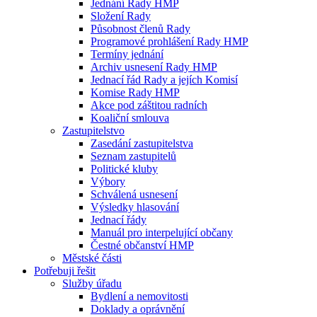
Jednání Rady HMP
Složení Rady
Působnost členů Rady
Programové prohlášení Rady HMP
Termíny jednání
Archiv usnesení Rady HMP
Jednací řád Rady a jejích Komisí
Komise Rady HMP
Akce pod záštitou radních
Koaliční smlouva
Zastupitelstvo
Zasedání zastupitelstva
Seznam zastupitelů
Politické kluby
Výbory
Schválená usnesení
Výsledky hlasování
Jednací řády
Manuál pro interpelující občany
Čestné občanství HMP
Městské části
Potřebuji řešit
Služby úřadu
Bydlení a nemovitosti
Doklady a oprávnění