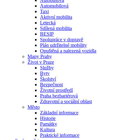
Autobusová
Automobilová
Taxi
Aktivní mobilita
Letecká
Sdílená mobilita
BESIP
Spolupráce v dopravě
Plán udržitelné mobility
Opuštěná a nalezená vozidla
Mapy Prahy
Život v Praze
Služby
Byty
Školství
Bezpečnost
Životní prostředí
Praha bezbariérová
Zdravotní a sociální oblast
Město
Základní informace
Historie
Památky
Kultura
Praktické informace