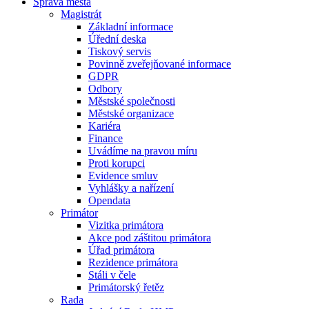
Správa města
Magistrát
Základní informace
Úřední deska
Tiskový servis
Povinně zveřejňované informace
GDPR
Odbory
Městské společnosti
Městské organizace
Kariéra
Finance
Uvádíme na pravou míru
Proti korupci
Evidence smluv
Vyhlášky a nařízení
Opendata
Primátor
Vizitka primátora
Akce pod záštitou primátora
Úřad primátora
Rezidence primátora
Stáli v čele
Primátorský řetěz
Rada