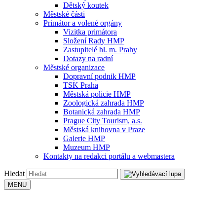
Dětský koutek
Městské části
Primátor a volené orgány
Vizitka primátora
Složení Rady HMP
Zastupitelé hl. m. Prahy
Dotazy na radní
Městské organizace
Dopravní podnik HMP
TSK Praha
Městská policie HMP
Zoologická zahrada HMP
Botanická zahrada HMP
Prague City Tourism, a.s.
Městská knihovna v Praze
Galerie HMP
Muzeum HMP
Kontakty na redakci portálu a webmastera
Hledat
MENU