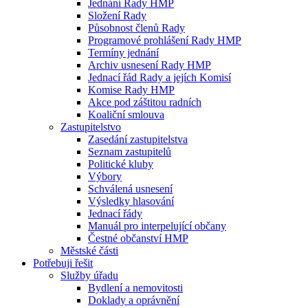
Jednání Rady HMP
Složení Rady
Působnost členů Rady
Programové prohlášení Rady HMP
Termíny jednání
Archiv usnesení Rady HMP
Jednací řád Rady a jejích Komisí
Komise Rady HMP
Akce pod záštitou radních
Koaliční smlouva
Zastupitelstvo
Zasedání zastupitelstva
Seznam zastupitelů
Politické kluby
Výbory
Schválená usnesení
Výsledky hlasování
Jednací řády
Manuál pro interpelující občany
Čestné občanství HMP
Městské části
Potřebuji řešit
Služby úřadu
Bydlení a nemovitosti
Doklady a oprávnění