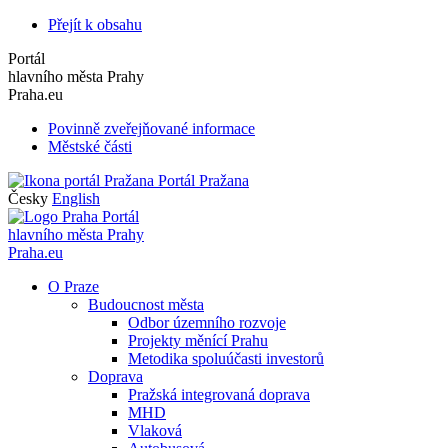
Přejít k obsahu
Portál
hlavního města Prahy
Praha.eu
Povinně zveřejňované informace
Městské části
Portál Pražana
Česky
English
Portál
hlavního města Prahy
Praha.eu
O Praze
Budoucnost města
Odbor územního rozvoje
Projekty měnící Prahu
Metodika spoluúčasti investorů
Doprava
Pražská integrovaná doprava
MHD
Vlaková