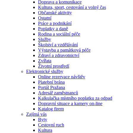
Doprava a komunikace
Kultura, sport, cestování a volný čas
Občanské aktivity
Ostatní
Práce a podnikání
Poplatky a daně
Rodina a sociální péče
Služby
Školství a vzdělávání
Výstavba a památková péče
Zdraví a zdravotnictví
Zvířata
Životní prostředí
Elektronické služby
Online rezervace návštěv
Platební brána
Portál Pražana
Adresář zaměstnanců
Kalkulačka místního poplatku za odpad
Dopravní situace a kamery on-line
Katalog firem
Zajímá vás
Byty
Cestovní ruch
Kultura