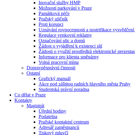
Inovační služby HMP
Možnosti parkování v Praze
Památková péče
Pražský uličník
Proti korupci
Uznávání rovnocennosti a nostrifikace vysvědčen
Regulace venkovní reklamy
Označování ulic a domů
Žádost o vyjádření k existenci sítí
Žádosti o využití prostředků elektronické prezenta
Informace pro klienta směnárny
Volná pracovní místa
Dopravněsprávní činnosti
Ostatní
Grafický manuál
Akce pod záštitou radních hlavního města Prahy
Studentská právní poradna
Co dělat v Praze
Kontakty
Magistrát
Úřední hodiny
Podatelna
Pražské kontaktní centrum
Adresář zaměstnanců
Tiskový mluvčí