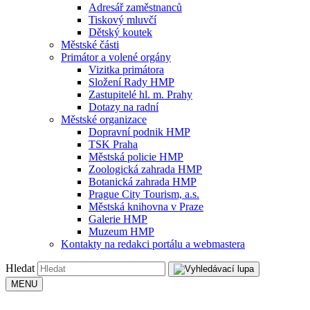
Adresář zaměstnanců
Tiskový mluvčí
Dětský koutek
Městské části
Primátor a volené orgány
Vizitka primátora
Složení Rady HMP
Zastupitelé hl. m. Prahy
Dotazy na radní
Městské organizace
Dopravní podnik HMP
TSK Praha
Městská policie HMP
Zoologická zahrada HMP
Botanická zahrada HMP
Prague City Tourism, a.s.
Městská knihovna v Praze
Galerie HMP
Muzeum HMP
Kontakty na redakci portálu a webmastera
Hledat
MENU