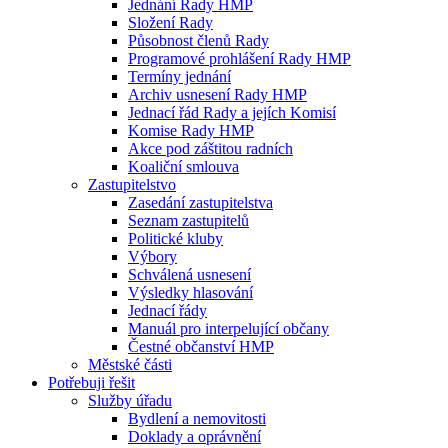
Jednání Rady HMP
Složení Rady
Působnost členů Rady
Programové prohlášení Rady HMP
Termíny jednání
Archiv usnesení Rady HMP
Jednací řád Rady a jejích Komisí
Komise Rady HMP
Akce pod záštitou radních
Koaliční smlouva
Zastupitelstvo
Zasedání zastupitelstva
Seznam zastupitelů
Politické kluby
Výbory
Schválená usnesení
Výsledky hlasování
Jednací řády
Manuál pro interpelující občany
Čestné občanství HMP
Městské části
Potřebuji řešit
Služby úřadu
Bydlení a nemovitosti
Doklady a oprávnění