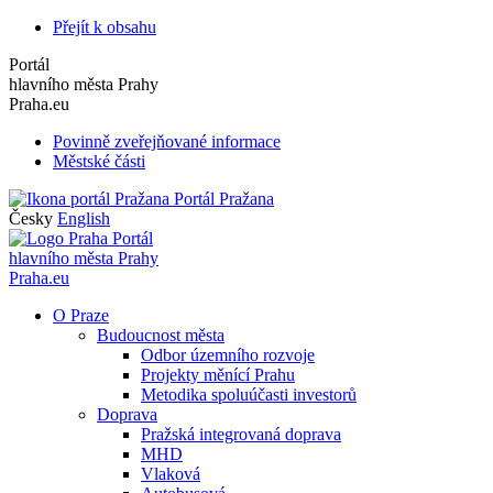
Přejít k obsahu
Portál
hlavního města Prahy
Praha.eu
Povinně zveřejňované informace
Městské části
Portál Pražana
Česky
English
Portál
hlavního města Prahy
Praha.eu
O Praze
Budoucnost města
Odbor územního rozvoje
Projekty měnící Prahu
Metodika spoluúčasti investorů
Doprava
Pražská integrovaná doprava
MHD
Vlaková