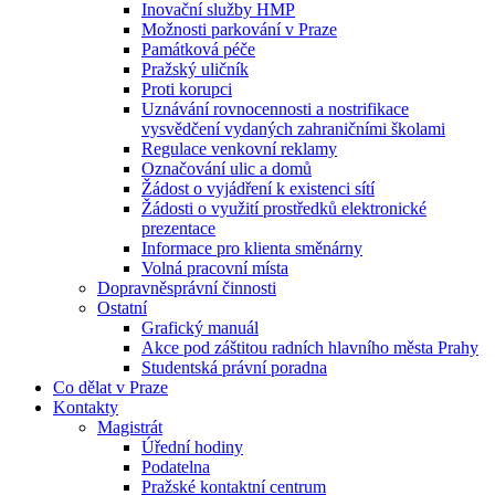
Inovační služby HMP
Možnosti parkování v Praze
Památková péče
Pražský uličník
Proti korupci
Uznávání rovnocennosti a nostrifikace
vysvědčení vydaných zahraničními školami
Regulace venkovní reklamy
Označování ulic a domů
Žádost o vyjádření k existenci sítí
Žádosti o využití prostředků elektronické
prezentace
Informace pro klienta směnárny
Volná pracovní místa
Dopravněsprávní činnosti
Ostatní
Grafický manuál
Akce pod záštitou radních hlavního města Prahy
Studentská právní poradna
Co dělat v Praze
Kontakty
Magistrát
Úřední hodiny
Podatelna
Pražské kontaktní centrum