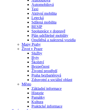
Autobusová
Automobilová
Taxi
Aktivní mobilita
Letecká
Sdílená mobilita
BESIP
Spolupráce v dopravě
Plán udržitelné mobility
Opuštěná a nalezená vozidla
Mapy Prahy
Život v Praze
Služby
Byty
Školství
Bezpečnost
Životní prostředí
Praha bezbariérová
Zdravotní a sociální oblast
Město
Základní informace
Historie
Památky
Kultura
Praktické informace