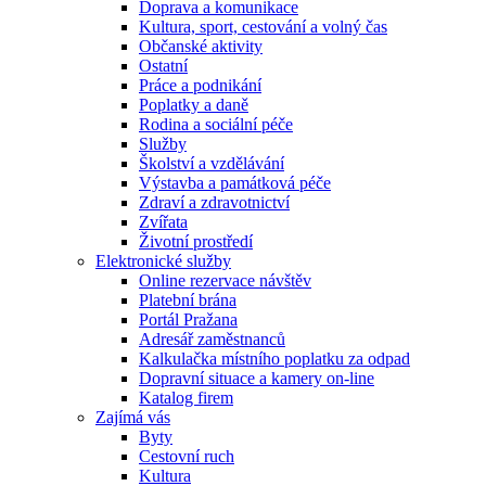
Doprava a komunikace
Kultura, sport, cestování a volný čas
Občanské aktivity
Ostatní
Práce a podnikání
Poplatky a daně
Rodina a sociální péče
Služby
Školství a vzdělávání
Výstavba a památková péče
Zdraví a zdravotnictví
Zvířata
Životní prostředí
Elektronické služby
Online rezervace návštěv
Platební brána
Portál Pražana
Adresář zaměstnanců
Kalkulačka místního poplatku za odpad
Dopravní situace a kamery on-line
Katalog firem
Zajímá vás
Byty
Cestovní ruch
Kultura