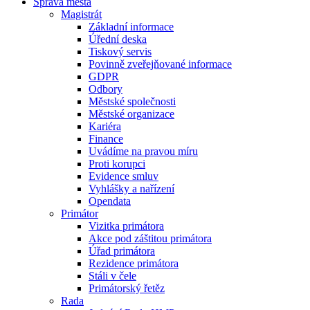
Správa města
Magistrát
Základní informace
Úřední deska
Tiskový servis
Povinně zveřejňované informace
GDPR
Odbory
Městské společnosti
Městské organizace
Kariéra
Finance
Uvádíme na pravou míru
Proti korupci
Evidence smluv
Vyhlášky a nařízení
Opendata
Primátor
Vizitka primátora
Akce pod záštitou primátora
Úřad primátora
Rezidence primátora
Stáli v čele
Primátorský řetěz
Rada