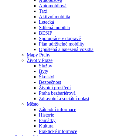
Autobusová
Automobilová
Taxi
Aktivní mobilita
Letecká
Sdílená mobilita
BESIP
Spolupráce v dopravě
Plán udržitelné mobility
Opuštěná a nalezená vozidla
Mapy Prahy
Život v Praze
Služby
Byty
Školství
Bezpečnost
Životní prostředí
Praha bezbariérová
Zdravotní a sociální oblast
Město
Základní informace
Historie
Památky
Kultura
Praktické informace