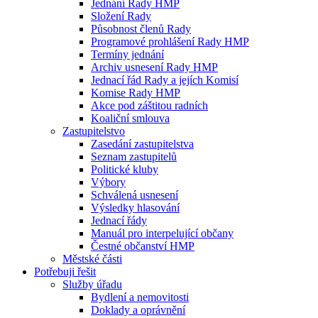
Jednání Rady HMP
Složení Rady
Působnost členů Rady
Programové prohlášení Rady HMP
Termíny jednání
Archiv usnesení Rady HMP
Jednací řád Rady a jejích Komisí
Komise Rady HMP
Akce pod záštitou radních
Koaliční smlouva
Zastupitelstvo
Zasedání zastupitelstva
Seznam zastupitelů
Politické kluby
Výbory
Schválená usnesení
Výsledky hlasování
Jednací řády
Manuál pro interpelující občany
Čestné občanství HMP
Městské části
Potřebuji řešit
Služby úřadu
Bydlení a nemovitosti
Doklady a oprávnění