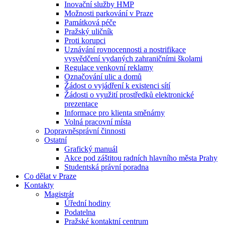
Inovační služby HMP
Možnosti parkování v Praze
Památková péče
Pražský uličník
Proti korupci
Uznávání rovnocennosti a nostrifikace
vysvědčení vydaných zahraničními školami
Regulace venkovní reklamy
Označování ulic a domů
Žádost o vyjádření k existenci sítí
Žádosti o využití prostředků elektronické
prezentace
Informace pro klienta směnárny
Volná pracovní místa
Dopravněsprávní činnosti
Ostatní
Grafický manuál
Akce pod záštitou radních hlavního města Prahy
Studentská právní poradna
Co dělat v Praze
Kontakty
Magistrát
Úřední hodiny
Podatelna
Pražské kontaktní centrum