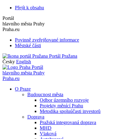
Přejít k obsahu
Portál
hlavního města Prahy
Praha.eu
Povinně zveřejňované informace
Městské části
Portál Pražana
Česky
English
Portál
hlavního města Prahy
Praha.eu
O Praze
Budoucnost města
Odbor územního rozvoje
Projekty měnící Prahu
Metodika spoluúčasti investorů
Doprava
Pražská integrovaná doprava
MHD
Vlaková