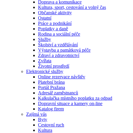
Doprava a komunikace
Kultura, sport, cestování a volný čas
Občanské aktivity
Ostatní
Práce a podnikání
Poplatky a daně
Rodina a sociální péče
Služby
Školství a vzdělávání
Výstavba a památková péče
Zdraví a zdravotnictví
Zvířata
Životní prostředí
Elektronické služby
Online rezervace návštěv
Platební brána
Portál Pražana
Adresář zaměstnanců
Kalkulačka místního poplatku za odpad
Dopravní situace a kamery on-line
Katalog firem
Zajímá vás
Byty
Cestovní ruch
Kultura