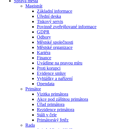
Správa města
Magistrát
Základní informace
Úřední deska
Tiskový servis
Povinně zveřejňované informace
GDPR
Odbory
Městské společnosti
Městské organizace
Kariéra
Finance
Uvádíme na pravou míru
Proti korupci
Evidence smluv
Vyhlášky a nařízení
Opendata
Primátor
Vizitka primátora
Akce pod záštitou primátora
Úřad primátora
Rezidence primátora
Stáli v čele
Primátorský řetěz
Rada