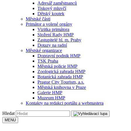
Adresář zaměstnanců
Tiskový mluvčí
Dětský koutek
Městské části
Primátor a volené orgány
Vizitka primátora
Složení Rady HMP
Zastupitelé hl. m. Prahy
Dotazy na radní
Městské organizace
Dopravní podnik HMP
TSK Praha
Městská policie HMP
Zoologická zahrada HMP
Botanická zahrada HMP
Prague City Tourism, a.s.
Městská knihovna v Praze
Galerie HMP
Muzeum HMP
Kontakty na redakci portálu a webmastera
Hledat
MENU