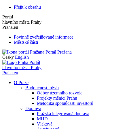
Přejít k obsahu
Portál
hlavního města Prahy
Praha.eu
Povinně zveřejňované informace
Městské části
Portál Pražana
Česky
English
Portál
hlavního města Prahy
Praha.eu
O Praze
Budoucnost města
Odbor územního rozvoje
Projekty měnící Prahu
Metodika spoluúčasti investorů
Doprava
Pražská integrovaná doprava
MHD
Vlaková