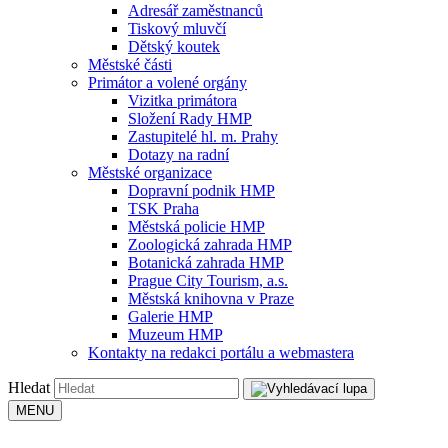
Adresář zaměstnanců
Tiskový mluvčí
Dětský koutek
Městské části
Primátor a volené orgány
Vizitka primátora
Složení Rady HMP
Zastupitelé hl. m. Prahy
Dotazy na radní
Městské organizace
Dopravní podnik HMP
TSK Praha
Městská policie HMP
Zoologická zahrada HMP
Botanická zahrada HMP
Prague City Tourism, a.s.
Městská knihovna v Praze
Galerie HMP
Muzeum HMP
Kontakty na redakci portálu a webmastera
Hledat
MENU