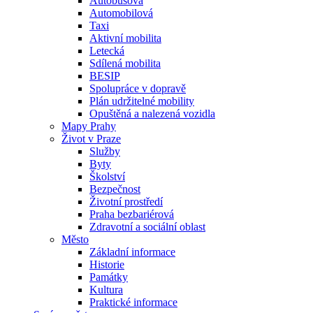
Autobusová
Automobilová
Taxi
Aktivní mobilita
Letecká
Sdílená mobilita
BESIP
Spolupráce v dopravě
Plán udržitelné mobility
Opuštěná a nalezená vozidla
Mapy Prahy
Život v Praze
Služby
Byty
Školství
Bezpečnost
Životní prostředí
Praha bezbariérová
Zdravotní a sociální oblast
Město
Základní informace
Historie
Památky
Kultura
Praktické informace