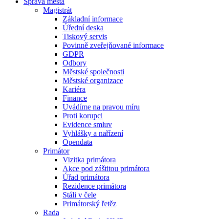
Správa města
Magistrát
Základní informace
Úřední deska
Tiskový servis
Povinně zveřejňované informace
GDPR
Odbory
Městské společnosti
Městské organizace
Kariéra
Finance
Uvádíme na pravou míru
Proti korupci
Evidence smluv
Vyhlášky a nařízení
Opendata
Primátor
Vizitka primátora
Akce pod záštitou primátora
Úřad primátora
Rezidence primátora
Stáli v čele
Primátorský řetěz
Rada