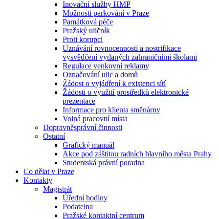
Inovační služby HMP
Možnosti parkování v Praze
Památková péče
Pražský uličník
Proti korupci
Uznávání rovnocennosti a nostrifikace
vysvědčení vydaných zahraničními školami
Regulace venkovní reklamy
Označování ulic a domů
Žádost o vyjádření k existenci sítí
Žádosti o využití prostředků elektronické
prezentace
Informace pro klienta směnárny
Volná pracovní místa
Dopravněsprávní činnosti
Ostatní
Grafický manuál
Akce pod záštitou radních hlavního města Prahy
Studentská právní poradna
Co dělat v Praze
Kontakty
Magistrát
Úřední hodiny
Podatelna
Pražské kontaktní centrum