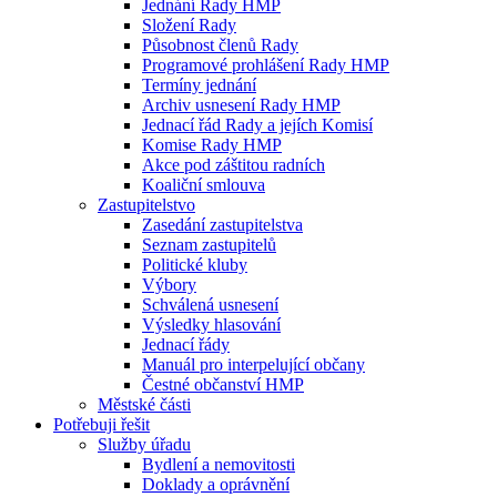
Jednání Rady HMP
Složení Rady
Působnost členů Rady
Programové prohlášení Rady HMP
Termíny jednání
Archiv usnesení Rady HMP
Jednací řád Rady a jejích Komisí
Komise Rady HMP
Akce pod záštitou radních
Koaliční smlouva
Zastupitelstvo
Zasedání zastupitelstva
Seznam zastupitelů
Politické kluby
Výbory
Schválená usnesení
Výsledky hlasování
Jednací řády
Manuál pro interpelující občany
Čestné občanství HMP
Městské části
Potřebuji řešit
Služby úřadu
Bydlení a nemovitosti
Doklady a oprávnění