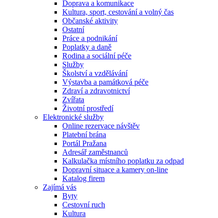
Doprava a komunikace
Kultura, sport, cestování a volný čas
Občanské aktivity
Ostatní
Práce a podnikání
Poplatky a daně
Rodina a sociální péče
Služby
Školství a vzdělávání
Výstavba a památková péče
Zdraví a zdravotnictví
Zvířata
Životní prostředí
Elektronické služby
Online rezervace návštěv
Platební brána
Portál Pražana
Adresář zaměstnanců
Kalkulačka místního poplatku za odpad
Dopravní situace a kamery on-line
Katalog firem
Zajímá vás
Byty
Cestovní ruch
Kultura