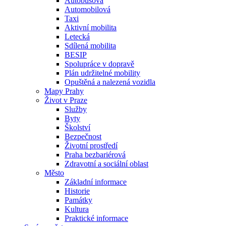
Autobusová
Automobilová
Taxi
Aktivní mobilita
Letecká
Sdílená mobilita
BESIP
Spolupráce v dopravě
Plán udržitelné mobility
Opuštěná a nalezená vozidla
Mapy Prahy
Život v Praze
Služby
Byty
Školství
Bezpečnost
Životní prostředí
Praha bezbariérová
Zdravotní a sociální oblast
Město
Základní informace
Historie
Památky
Kultura
Praktické informace