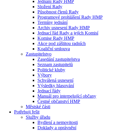
Jednání Rady HMP
Složení Rady
Působnost členů Rady
Programové prohlášení Rady HMP
Termíny jednání
Archiv usnesení Rady HMP
Jednací řád Rady a jejích Komisí
Komise Rady HMP
Akce pod záštitou radních
Koaliční smlouva
Zastupitelstvo
Zasedání zastupitelstva
Seznam zastupitelů
Politické kluby
Výbory
Schválená usnesení
Výsledky hlasování
Jednací řády
Manuál pro interpelující občany
Čestné občanství HMP
Městské části
Potřebuji řešit
Služby úřadu
Bydlení a nemovitosti
Doklady a oprávnění