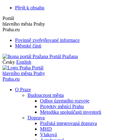
Přejít k obsahu
Portál
hlavního města Prahy
Praha.eu
Povinně zveřejňované informace
Městské části
Portál Pražana
Česky
English
Portál
hlavního města Prahy
Praha.eu
O Praze
Budoucnost města
Odbor územního rozvoje
Projekty měnící Prahu
Metodika spoluúčasti investorů
Doprava
Pražská integrovaná doprava
MHD
Vlaková