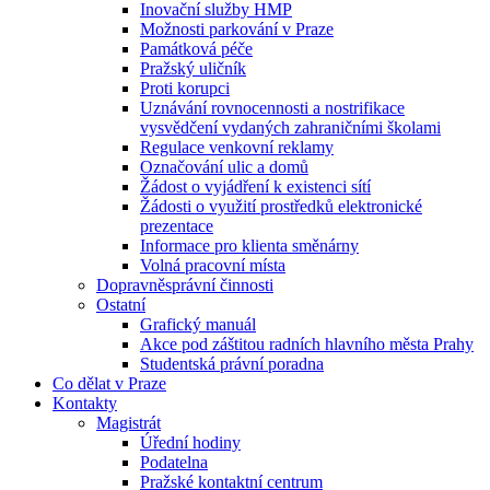
Inovační služby HMP
Možnosti parkování v Praze
Památková péče
Pražský uličník
Proti korupci
Uznávání rovnocennosti a nostrifikace
vysvědčení vydaných zahraničními školami
Regulace venkovní reklamy
Označování ulic a domů
Žádost o vyjádření k existenci sítí
Žádosti o využití prostředků elektronické
prezentace
Informace pro klienta směnárny
Volná pracovní místa
Dopravněsprávní činnosti
Ostatní
Grafický manuál
Akce pod záštitou radních hlavního města Prahy
Studentská právní poradna
Co dělat v Praze
Kontakty
Magistrát
Úřední hodiny
Podatelna
Pražské kontaktní centrum