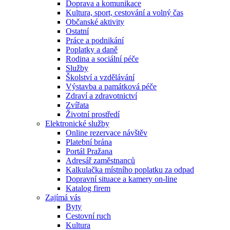
Doprava a komunikace
Kultura, sport, cestování a volný čas
Občanské aktivity
Ostatní
Práce a podnikání
Poplatky a daně
Rodina a sociální péče
Služby
Školství a vzdělávání
Výstavba a památková péče
Zdraví a zdravotnictví
Zvířata
Životní prostředí
Elektronické služby
Online rezervace návštěv
Platební brána
Portál Pražana
Adresář zaměstnanců
Kalkulačka místního poplatku za odpad
Dopravní situace a kamery on-line
Katalog firem
Zajímá vás
Byty
Cestovní ruch
Kultura