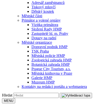
Adresář zaměstnanců
Tiskový mluvčí
Dětský koutek
Městské části
Primátor a volené orgány
Vizitka primátora
Složení Rady HMP
Zastupitelé hl. m. Prahy
Dotazy na radní
Městské organizace
Dopravní podnik HMP
TSK Praha
Městská policie HMP
Zoologická zahrada HMP
Botanická zahrada HMP
Prague City Tourism, a.s.
Městská knihovna v Praze
Galerie HMP
Muzeum HMP
Kontakty na redakci portálu a webmastera
Hledat
MENU