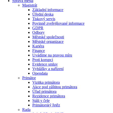
Správa města
Magistrát
Základní informace
Úřední deska
Tiskový servis
Povinně zveřejňované informace
GDPR
Odbory
Městské společnosti
Městské organizace
Kariéra
Finance
Uvádíme na pravou míru
Proti korupci
Evidence smluv
Vyhlášky a nařízení
Opendata
Primátor
Vizitka primátora
Akce pod záštitou primátora
Úřad primátora
Rezidence primátora
Stáli v čele
Primátorský řetěz
Rada