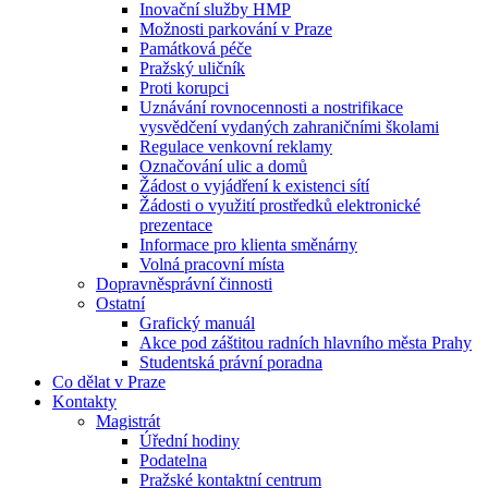
Inovační služby HMP
Možnosti parkování v Praze
Památková péče
Pražský uličník
Proti korupci
Uznávání rovnocennosti a nostrifikace
vysvědčení vydaných zahraničními školami
Regulace venkovní reklamy
Označování ulic a domů
Žádost o vyjádření k existenci sítí
Žádosti o využití prostředků elektronické
prezentace
Informace pro klienta směnárny
Volná pracovní místa
Dopravněsprávní činnosti
Ostatní
Grafický manuál
Akce pod záštitou radních hlavního města Prahy
Studentská právní poradna
Co dělat v Praze
Kontakty
Magistrát
Úřední hodiny
Podatelna
Pražské kontaktní centrum