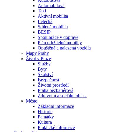
Autobusová
Automobilová
Taxi
Aktivní mobilita
Letecká
Sdílená mobilita
BESIP
Spolupráce v dopravě
Plán udržitelné mobility
Opuštěná a nalezená vozidla
Mapy Prahy
Život v Praze
Služby
Byty
Školství
Bezpečnost
Životní prostředí
Praha bezbariérová
Zdravotní a sociální oblast
Město
Základní informace
Historie
Památky
Kultura
Praktické informace