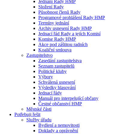
Jednání Rady HMP
Složení Rady
Působnost členů Rady
Programové prohlášení Rady HMP
Termíny jednání
Archiv usnesení Rady HMP
Jednací řád Rady a jejích Komisí
Komise Rady HMP
Akce pod záštitou radních
Koaliční smlouva
Zastupitelstvo
Zasedání zastupitelstva
Seznam zastupitelů
Politické kluby
Výbory
Schválená usnesení
Výsledky hlasování
Jednací řády
Manuál pro interpelující občany
Čestné občanství HMP
Městské části
Potřebuji řešit
Služby úřadu
Bydlení a nemovitosti
Doklady a oprávnění