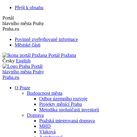
Přejít k obsahu
Portál
hlavního města Prahy
Praha.eu
Povinně zveřejňované informace
Městské části
Portál Pražana
Česky
English
Portál
hlavního města Prahy
Praha.eu
O Praze
Budoucnost města
Odbor územního rozvoje
Projekty měnící Prahu
Metodika spoluúčasti investorů
Doprava
Pražská integrovaná doprava
MHD
Vlaková