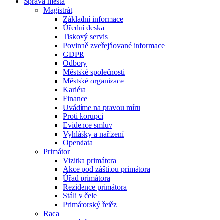
Správa města
Magistrát
Základní informace
Úřední deska
Tiskový servis
Povinně zveřejňované informace
GDPR
Odbory
Městské společnosti
Městské organizace
Kariéra
Finance
Uvádíme na pravou míru
Proti korupci
Evidence smluv
Vyhlášky a nařízení
Opendata
Primátor
Vizitka primátora
Akce pod záštitou primátora
Úřad primátora
Rezidence primátora
Stáli v čele
Primátorský řetěz
Rada