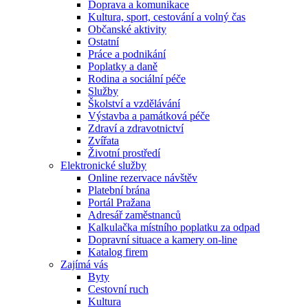
Doprava a komunikace
Kultura, sport, cestování a volný čas
Občanské aktivity
Ostatní
Práce a podnikání
Poplatky a daně
Rodina a sociální péče
Služby
Školství a vzdělávání
Výstavba a památková péče
Zdraví a zdravotnictví
Zvířata
Životní prostředí
Elektronické služby
Online rezervace návštěv
Platební brána
Portál Pražana
Adresář zaměstnanců
Kalkulačka místního poplatku za odpad
Dopravní situace a kamery on-line
Katalog firem
Zajímá vás
Byty
Cestovní ruch
Kultura