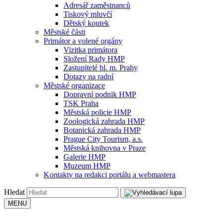
Adresář zaměstnanců
Tiskový mluvčí
Dětský koutek
Městské části
Primátor a volené orgány
Vizitka primátora
Složení Rady HMP
Zastupitelé hl. m. Prahy
Dotazy na radní
Městské organizace
Dopravní podnik HMP
TSK Praha
Městská policie HMP
Zoologická zahrada HMP
Botanická zahrada HMP
Prague City Tourism, a.s.
Městská knihovna v Praze
Galerie HMP
Muzeum HMP
Kontakty na redakci portálu a webmastera
Hledat
MENU