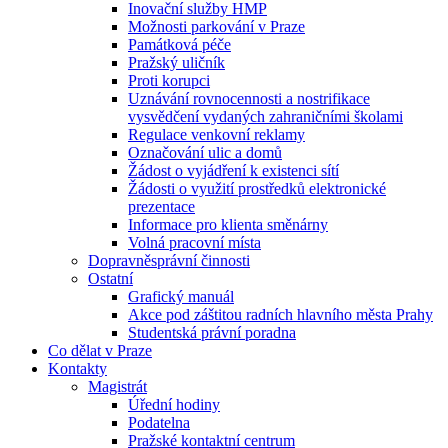
Inovační služby HMP
Možnosti parkování v Praze
Památková péče
Pražský uličník
Proti korupci
Uznávání rovnocennosti a nostrifikace
vysvědčení vydaných zahraničními školami
Regulace venkovní reklamy
Označování ulic a domů
Žádost o vyjádření k existenci sítí
Žádosti o využití prostředků elektronické
prezentace
Informace pro klienta směnárny
Volná pracovní místa
Dopravněsprávní činnosti
Ostatní
Grafický manuál
Akce pod záštitou radních hlavního města Prahy
Studentská právní poradna
Co dělat v Praze
Kontakty
Magistrát
Úřední hodiny
Podatelna
Pražské kontaktní centrum