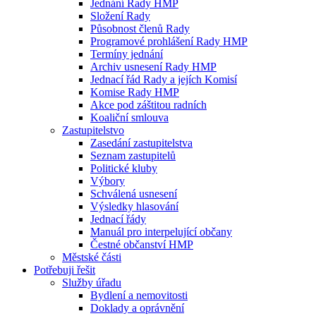
Jednání Rady HMP
Složení Rady
Působnost členů Rady
Programové prohlášení Rady HMP
Termíny jednání
Archiv usnesení Rady HMP
Jednací řád Rady a jejích Komisí
Komise Rady HMP
Akce pod záštitou radních
Koaliční smlouva
Zastupitelstvo
Zasedání zastupitelstva
Seznam zastupitelů
Politické kluby
Výbory
Schválená usnesení
Výsledky hlasování
Jednací řády
Manuál pro interpelující občany
Čestné občanství HMP
Městské části
Potřebuji řešit
Služby úřadu
Bydlení a nemovitosti
Doklady a oprávnění