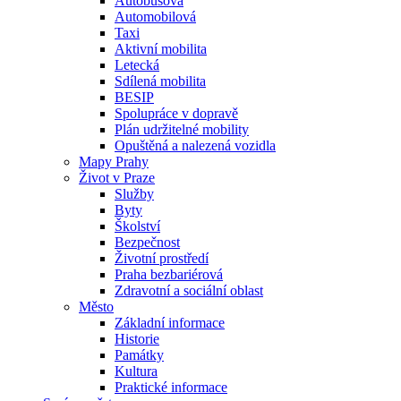
Autobusová
Automobilová
Taxi
Aktivní mobilita
Letecká
Sdílená mobilita
BESIP
Spolupráce v dopravě
Plán udržitelné mobility
Opuštěná a nalezená vozidla
Mapy Prahy
Život v Praze
Služby
Byty
Školství
Bezpečnost
Životní prostředí
Praha bezbariérová
Zdravotní a sociální oblast
Město
Základní informace
Historie
Památky
Kultura
Praktické informace