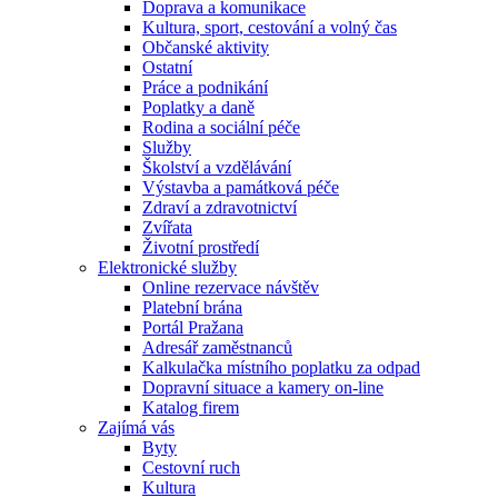
Doprava a komunikace
Kultura, sport, cestování a volný čas
Občanské aktivity
Ostatní
Práce a podnikání
Poplatky a daně
Rodina a sociální péče
Služby
Školství a vzdělávání
Výstavba a památková péče
Zdraví a zdravotnictví
Zvířata
Životní prostředí
Elektronické služby
Online rezervace návštěv
Platební brána
Portál Pražana
Adresář zaměstnanců
Kalkulačka místního poplatku za odpad
Dopravní situace a kamery on-line
Katalog firem
Zajímá vás
Byty
Cestovní ruch
Kultura