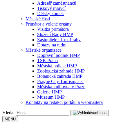
Adresář zaměstnanců
Tiskový mluvčí
Dětský koutek
Městské části
Primátor a volené orgány
Vizitka primátora
Složení Rady HMP
Zastupitelé hl. m. Prahy
Dotazy na radní
Městské organizace
Dopravní podnik HMP
TSK Praha
Městská policie HMP
Zoologická zahrada HMP
Botanická zahrada HMP
Prague City Tourism, a.s.
Městská knihovna v Praze
Galerie HMP
Muzeum HMP
Kontakty na redakci portálu a webmastera
Hledat
MENU