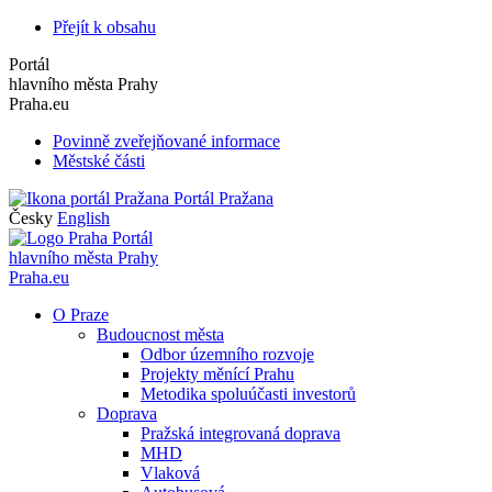
Přejít k obsahu
Portál
hlavního města Prahy
Praha.eu
Povinně zveřejňované informace
Městské části
Portál Pražana
Česky
English
Portál
hlavního města Prahy
Praha.eu
O Praze
Budoucnost města
Odbor územního rozvoje
Projekty měnící Prahu
Metodika spoluúčasti investorů
Doprava
Pražská integrovaná doprava
MHD
Vlaková