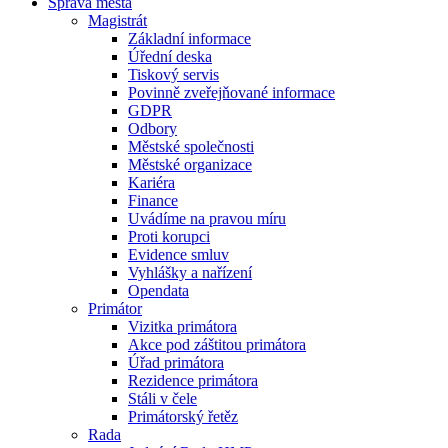
Správa města
Magistrát
Základní informace
Úřední deska
Tiskový servis
Povinně zveřejňované informace
GDPR
Odbory
Městské společnosti
Městské organizace
Kariéra
Finance
Uvádíme na pravou míru
Proti korupci
Evidence smluv
Vyhlášky a nařízení
Opendata
Primátor
Vizitka primátora
Akce pod záštitou primátora
Úřad primátora
Rezidence primátora
Stáli v čele
Primátorský řetěz
Rada