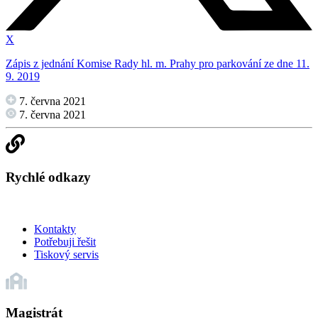
X
Zápis z jednání Komise Rady hl. m. Prahy pro parkování ze dne 11.
9. 2019
7. června 2021
7. června 2021
Rychlé odkazy
Kontakty
Potřebuji řešit
Tiskový servis
Magistrát