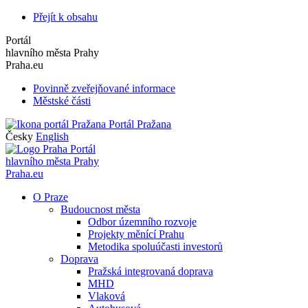
Přejít k obsahu
Portál
hlavního města Prahy
Praha.eu
Povinně zveřejňované informace
Městské části
Portál Pražana
Česky
English
Portál
hlavního města Prahy
Praha.eu
O Praze
Budoucnost města
Odbor územního rozvoje
Projekty měnící Prahu
Metodika spoluúčasti investorů
Doprava
Pražská integrovaná doprava
MHD
Vlaková