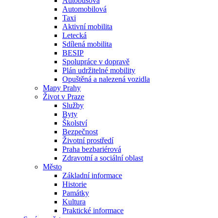
Autobusová
Automobilová
Taxi
Aktivní mobilita
Letecká
Sdílená mobilita
BESIP
Spolupráce v dopravě
Plán udržitelné mobility
Opuštěná a nalezená vozidla
Mapy Prahy
Život v Praze
Služby
Byty
Školství
Bezpečnost
Životní prostředí
Praha bezbariérová
Zdravotní a sociální oblast
Město
Základní informace
Historie
Památky
Kultura
Praktické informace