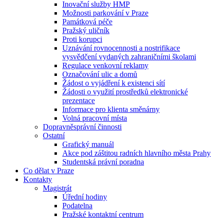
Inovační služby HMP
Možnosti parkování v Praze
Památková péče
Pražský uličník
Proti korupci
Uznávání rovnocennosti a nostrifikace
vysvědčení vydaných zahraničními školami
Regulace venkovní reklamy
Označování ulic a domů
Žádost o vyjádření k existenci sítí
Žádosti o využití prostředků elektronické
prezentace
Informace pro klienta směnárny
Volná pracovní místa
Dopravněsprávní činnosti
Ostatní
Grafický manuál
Akce pod záštitou radních hlavního města Prahy
Studentská právní poradna
Co dělat v Praze
Kontakty
Magistrát
Úřední hodiny
Podatelna
Pražské kontaktní centrum