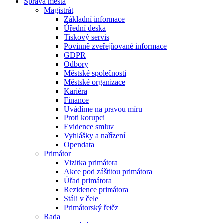
Správa města
Magistrát
Základní informace
Úřední deska
Tiskový servis
Povinně zveřejňované informace
GDPR
Odbory
Městské společnosti
Městské organizace
Kariéra
Finance
Uvádíme na pravou míru
Proti korupci
Evidence smluv
Vyhlášky a nařízení
Opendata
Primátor
Vizitka primátora
Akce pod záštitou primátora
Úřad primátora
Rezidence primátora
Stáli v čele
Primátorský řetěz
Rada