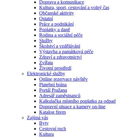
Doprava a komunikace
Kultura, sport, cestování a volný čas
Občanské aktivity
Ostatní
Práce a podnikání
Poplatky a daně
Rodina a sociální péče
Služby
Školství a vzdělávání
Výstavba a památková péče
Zdraví a zdravotnictví
Zvířata
Životní prostředí
Elektronické služby
Online rezervace návštěv
Platební brána
Portál Pražana
Adresář zaměstnanců
Kalkulačka místního poplatku za odpad
Dopravní situace a kamery on-line
Katalog firem
Zajímá vás
Byty
Cestovní ruch
Kultura