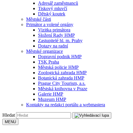
Adresář zaměstnanců
Tiskový mluvčí
Dětský koutek
Městské části
Primátor a volené orgány
Vizitka primátora
Složení Rady HMP
Zastupitelé hl. m. Prahy
Dotazy na radní
Městské organizace
Dopravní podnik HMP
TSK Praha
Městská policie HMP
Zoologická zahrada HMP
Botanická zahrada HMP
Prague City Tourism, a.s.
Městská knihovna v Praze
Galerie HMP
Muzeum HMP
Kontakty na redakci portálu a webmastera
Hledat
MENU