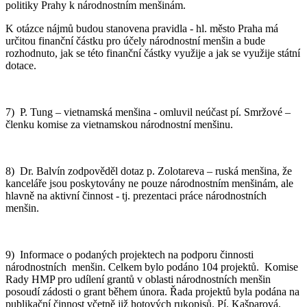
politiky Prahy k národnostním menšinám.
K otázce nájmů budou stanovena pravidla - hl. město Praha má
určitou finanční částku pro účely národnostní menšin a bude
rozhodnuto, jak se této finanční částky využije a jak se využije státní
dotace.
7) P. Tung – vietnamská menšina - omluvil neúčast pí. Smržové –
členku komise za vietnamskou národnostní menšinu.
8) Dr. Balvín zodpověděl dotaz p. Zolotareva – ruská menšina, že
kanceláře jsou poskytovány ne pouze národnostním menšinám, ale
hlavně na aktivní činnost - tj. prezentaci práce národnostních
menšin.
9) Informace o podaných projektech na podporu činnosti
národnostních menšin. Celkem bylo podáno 104 projektů. Komise
Rady HMP pro udílení grantů v oblasti národnostních menšin
posoudí zádosti o grant během února. Řada projektů byla podána na
publikační činnost včetně již hotových rukopisů. Pí. Kašparová,