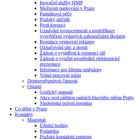
Inovační služby HMP
Možnosti parkování v Praze
Památková péče
Pražský uličník
Proti korupci
Uznávání rovnocennosti a nostrifikace
vysvědčení vydaných zahraničními školami
Regulace venkovní reklamy
Označování ulic a domů
Žádost o vyjádření k existenci sítí
Žádosti o využití prostředků elektronické
prezentace
Informace pro klienta směnárny
Volná pracovní místa
Dopravněsprávní činnosti
Ostatní
Grafický manuál
Akce pod záštitou radních hlavního města Prahy
Studentská právní poradna
Co dělat v Praze
Kontakty
Magistrát
Úřední hodiny
Podatelna
Pražské kontaktní centrum