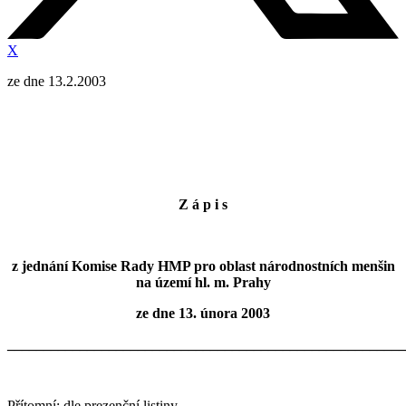
X
ze dne 13.2.2003
Z á p i s
z jednání Komise Rady HMP pro oblast národnostních menšin
na území hl. m. Prahy
ze dne 13. února 2003
_______________________________________________________
Přítomní: dle prezenční listiny