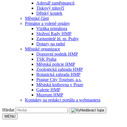
Adresář zaměstnanců
Tiskový mluvčí
Dětský koutek
Městské části
Primátor a volené orgány
Vizitka primátora
Složení Rady HMP
Zastupitelé hl. m. Prahy
Dotazy na radní
Městské organizace
Dopravní podnik HMP
TSK Praha
Městská policie HMP
Zoologická zahrada HMP
Botanická zahrada HMP
Prague City Tourism, a.s.
Městská knihovna v Praze
Galerie HMP
Muzeum HMP
Kontakty na redakci portálu a webmastera
Hledat
MENU