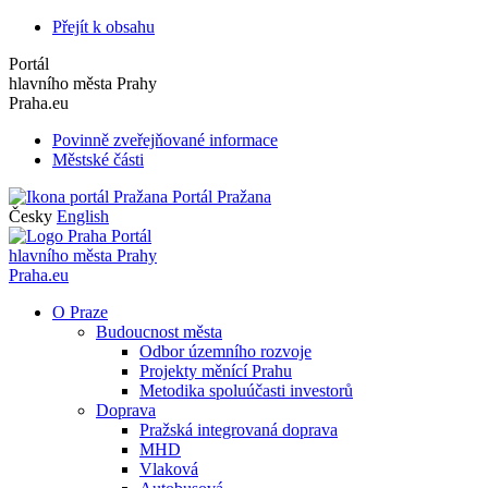
Přejít k obsahu
Portál
hlavního města Prahy
Praha.eu
Povinně zveřejňované informace
Městské části
Portál Pražana
Česky
English
Portál
hlavního města Prahy
Praha.eu
O Praze
Budoucnost města
Odbor územního rozvoje
Projekty měnící Prahu
Metodika spoluúčasti investorů
Doprava
Pražská integrovaná doprava
MHD
Vlaková