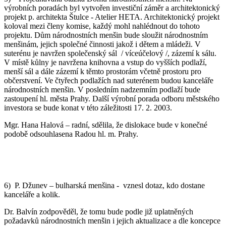
výrobních poradách byl vytvořen investiční záměr a architektonický
projekt p. architekta Štulce - Atelier HETA. Architektonický projekt
koloval mezi členy komise, každý mohl nahlédnout do tohoto
projektu. Dům národnostních menšin bude sloužit národnostním
menšinám, jejich společné činnosti jakož i dětem a mládeži. V
suterénu je navržen společenský sál / víceúčelový /, zázemí k sálu.
V místě kůlny je navržena knihovna a vstup do vyšších podlaží,
menší sál a dále zázemí k těmto prostorám včetně prostoru pro
občerstvení. Ve čtyřech podlažích nad suterénem budou kanceláře
národnostních menšin. V posledním nadzemním podlaží bude
zastoupení hl. města Prahy. Další výrobní porada odboru městského
investora se bude konat v této záležitosti 17. 2. 2003.
Mgr. Hana Halová – radní, sdělila, že dislokace bude v konečné
podobě odsouhlasena Radou hl. m. Prahy.
6) P. Džunev – bulharská menšina - vznesl dotaz, kdo dostane
kanceláře a kolik.
Dr. Balvín zodpověděl, že tomu bude podle již uplatněných
požadavků národnostních menšin i jejich aktualizace a dle koncepce