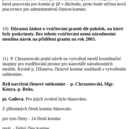
která pracovala pro komisi je již v důchodu, proto bude určena nová
pracovnice pro administrativní činnost komise.
10)
Důrazná žádost o vyúčtování grantů dle položek, na které
byly poskytnuty. Bez tohoto vyúčtování nemá národnostní
menšina nárok na přidělení grantu na rok 2003.
11) P. Chrzastowski podal návrh na vytvoření menší koordinační
skupiny pro rozdělování prostor pro kanceláře národnostních
menšin. Kromě p. Džuneva, členové komise souhlasili s vytvořením
subkomise.
Byli navrženi
členové subkomise - p. Chrzastowski, Mgr.
Kónya, p. Beňo,
pí. Gailová.
Pro jejich zvolení bylo hlasováno.
Z přítomných členů komise hlasovalo:
pro tyto členy - 14 členů komise
proti - žádný člen komise