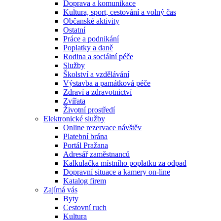
Doprava a komunikace
Kultura, sport, cestování a volný čas
Občanské aktivity
Ostatní
Práce a podnikání
Poplatky a daně
Rodina a sociální péče
Služby
Školství a vzdělávání
Výstavba a památková péče
Zdraví a zdravotnictví
Zvířata
Životní prostředí
Elektronické služby
Online rezervace návštěv
Platební brána
Portál Pražana
Adresář zaměstnanců
Kalkulačka místního poplatku za odpad
Dopravní situace a kamery on-line
Katalog firem
Zajímá vás
Byty
Cestovní ruch
Kultura