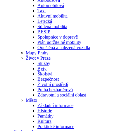
Autobusová
Automobilová
Taxi
Aktivní mobilita
Letecká
Sdílená mobilita
BESIP
Spolupráce v dopravě
Plán udržitelné mobility
Opuštěná a nalezená vozidla
Mapy Prahy
Život v Praze
Služby
Byty
Školství
Bezpečnost
Životní prostředí
Praha bezbariérová
Zdravotní a sociální oblast
Město
Základní informace
Historie
Památky
Kultura
Praktické informace