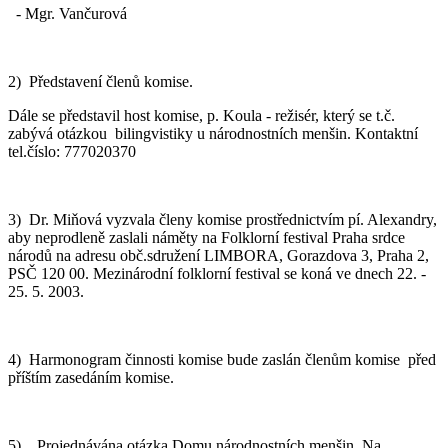
- Mgr. Vančurová
2) Představení členů komise.
Dále se představil host komise, p. Koula - režisér, který se t.č.
zabývá otázkou bilingvistiky u národnostních menšin. Kontaktní
tel.číslo: 777020370
3) Dr. Miňová vyzvala členy komise prostřednictvím pí. Alexandry,
aby neprodleně zaslali náměty na Folklorní festival Praha srdce
národů na adresu obč.sdružení LIMBORA, Gorazdova 3, Praha 2,
PSČ 120 00. Mezinárodní folklorní festival se koná ve dnech 22. -
25. 5. 2003.
4) Harmonogram činnosti komise bude zaslán členům komise před
příštím zasedáním komise.
5) Projednávána otázka Domu národnostních menšin. Na