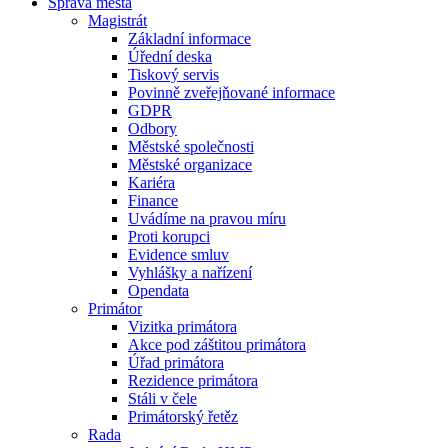
Správa města
Magistrát
Základní informace
Úřední deska
Tiskový servis
Povinně zveřejňované informace
GDPR
Odbory
Městské společnosti
Městské organizace
Kariéra
Finance
Uvádíme na pravou míru
Proti korupci
Evidence smluv
Vyhlášky a nařízení
Opendata
Primátor
Vizitka primátora
Akce pod záštitou primátora
Úřad primátora
Rezidence primátora
Stáli v čele
Primátorský řetěz
Rada