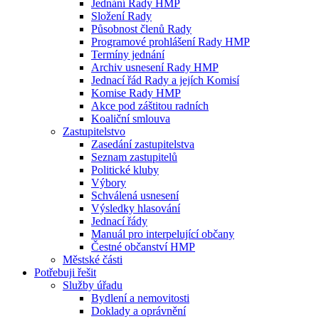
Jednání Rady HMP
Složení Rady
Působnost členů Rady
Programové prohlášení Rady HMP
Termíny jednání
Archiv usnesení Rady HMP
Jednací řád Rady a jejích Komisí
Komise Rady HMP
Akce pod záštitou radních
Koaliční smlouva
Zastupitelstvo
Zasedání zastupitelstva
Seznam zastupitelů
Politické kluby
Výbory
Schválená usnesení
Výsledky hlasování
Jednací řády
Manuál pro interpelující občany
Čestné občanství HMP
Městské části
Potřebuji řešit
Služby úřadu
Bydlení a nemovitosti
Doklady a oprávnění