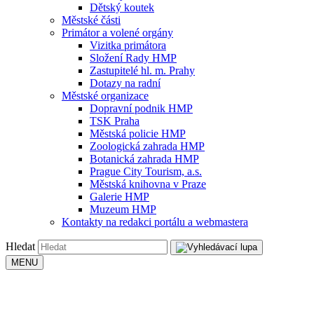
Dětský koutek
Městské části
Primátor a volené orgány
Vizitka primátora
Složení Rady HMP
Zastupitelé hl. m. Prahy
Dotazy na radní
Městské organizace
Dopravní podnik HMP
TSK Praha
Městská policie HMP
Zoologická zahrada HMP
Botanická zahrada HMP
Prague City Tourism, a.s.
Městská knihovna v Praze
Galerie HMP
Muzeum HMP
Kontakty na redakci portálu a webmastera
Hledat
MENU