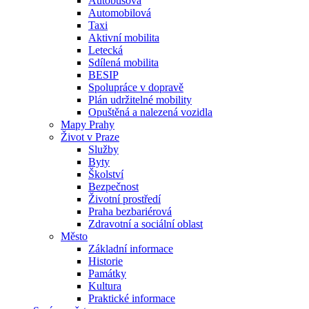
Autobusová
Automobilová
Taxi
Aktivní mobilita
Letecká
Sdílená mobilita
BESIP
Spolupráce v dopravě
Plán udržitelné mobility
Opuštěná a nalezená vozidla
Mapy Prahy
Život v Praze
Služby
Byty
Školství
Bezpečnost
Životní prostředí
Praha bezbariérová
Zdravotní a sociální oblast
Město
Základní informace
Historie
Památky
Kultura
Praktické informace