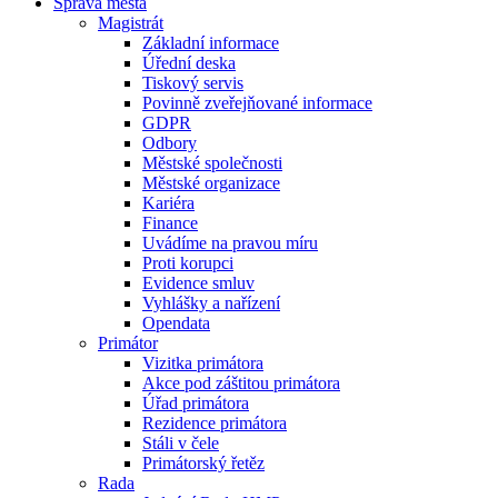
Správa města
Magistrát
Základní informace
Úřední deska
Tiskový servis
Povinně zveřejňované informace
GDPR
Odbory
Městské společnosti
Městské organizace
Kariéra
Finance
Uvádíme na pravou míru
Proti korupci
Evidence smluv
Vyhlášky a nařízení
Opendata
Primátor
Vizitka primátora
Akce pod záštitou primátora
Úřad primátora
Rezidence primátora
Stáli v čele
Primátorský řetěz
Rada