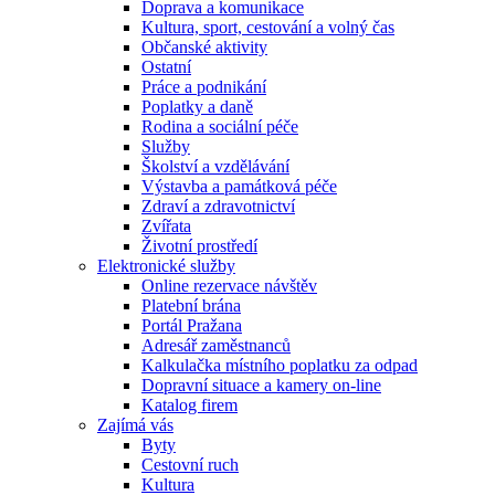
Doprava a komunikace
Kultura, sport, cestování a volný čas
Občanské aktivity
Ostatní
Práce a podnikání
Poplatky a daně
Rodina a sociální péče
Služby
Školství a vzdělávání
Výstavba a památková péče
Zdraví a zdravotnictví
Zvířata
Životní prostředí
Elektronické služby
Online rezervace návštěv
Platební brána
Portál Pražana
Adresář zaměstnanců
Kalkulačka místního poplatku za odpad
Dopravní situace a kamery on-line
Katalog firem
Zajímá vás
Byty
Cestovní ruch
Kultura