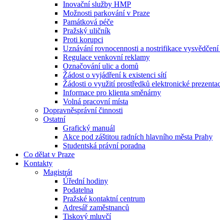
Inovační služby HMP
Možnosti parkování v Praze
Památková péče
Pražský uličník
Proti korupci
Uznávání rovnocennosti a nostrifikace vysvědčen
Regulace venkovní reklamy
Označování ulic a domů
Žádost o vyjádření k existenci sítí
Žádosti o využití prostředků elektronické prezenta
Informace pro klienta směnárny
Volná pracovní místa
Dopravněsprávní činnosti
Ostatní
Grafický manuál
Akce pod záštitou radních hlavního města Prahy
Studentská právní poradna
Co dělat v Praze
Kontakty
Magistrát
Úřední hodiny
Podatelna
Pražské kontaktní centrum
Adresář zaměstnanců
Tiskový mluvčí