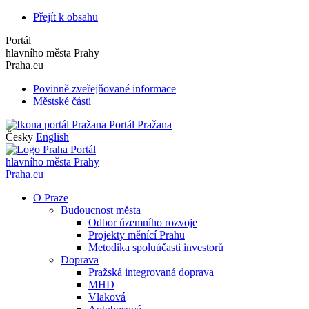
Přejít k obsahu
Portál
hlavního města Prahy
Praha.eu
Povinně zveřejňované informace
Městské části
Portál Pražana
Česky
English
Portál
hlavního města Prahy
Praha.eu
O Praze
Budoucnost města
Odbor územního rozvoje
Projekty měnící Prahu
Metodika spoluúčasti investorů
Doprava
Pražská integrovaná doprava
MHD
Vlaková