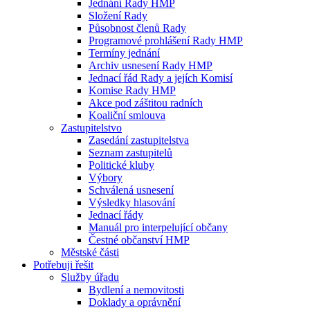
Jednání Rady HMP
Složení Rady
Působnost členů Rady
Programové prohlášení Rady HMP
Termíny jednání
Archiv usnesení Rady HMP
Jednací řád Rady a jejích Komisí
Komise Rady HMP
Akce pod záštitou radních
Koaliční smlouva
Zastupitelstvo
Zasedání zastupitelstva
Seznam zastupitelů
Politické kluby
Výbory
Schválená usnesení
Výsledky hlasování
Jednací řády
Manuál pro interpelující občany
Čestné občanství HMP
Městské části
Potřebuji řešit
Služby úřadu
Bydlení a nemovitosti
Doklady a oprávnění