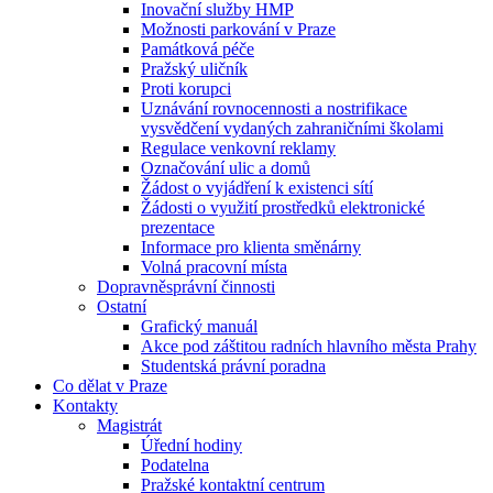
Inovační služby HMP
Možnosti parkování v Praze
Památková péče
Pražský uličník
Proti korupci
Uznávání rovnocennosti a nostrifikace
vysvědčení vydaných zahraničními školami
Regulace venkovní reklamy
Označování ulic a domů
Žádost o vyjádření k existenci sítí
Žádosti o využití prostředků elektronické
prezentace
Informace pro klienta směnárny
Volná pracovní místa
Dopravněsprávní činnosti
Ostatní
Grafický manuál
Akce pod záštitou radních hlavního města Prahy
Studentská právní poradna
Co dělat v Praze
Kontakty
Magistrát
Úřední hodiny
Podatelna
Pražské kontaktní centrum