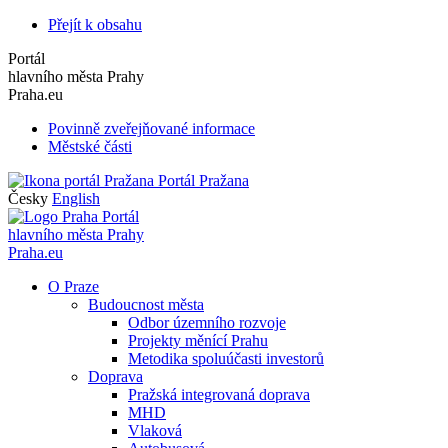
Přejít k obsahu
Portál
hlavního města Prahy
Praha.eu
Povinně zveřejňované informace
Městské části
Portál Pražana
Česky
English
Portál
hlavního města Prahy
Praha.eu
O Praze
Budoucnost města
Odbor územního rozvoje
Projekty měnící Prahu
Metodika spoluúčasti investorů
Doprava
Pražská integrovaná doprava
MHD
Vlaková