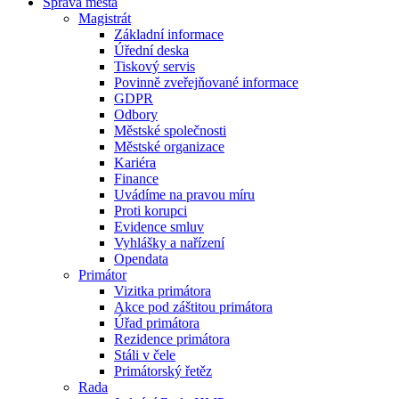
Správa města
Magistrát
Základní informace
Úřední deska
Tiskový servis
Povinně zveřejňované informace
GDPR
Odbory
Městské společnosti
Městské organizace
Kariéra
Finance
Uvádíme na pravou míru
Proti korupci
Evidence smluv
Vyhlášky a nařízení
Opendata
Primátor
Vizitka primátora
Akce pod záštitou primátora
Úřad primátora
Rezidence primátora
Stáli v čele
Primátorský řetěz
Rada