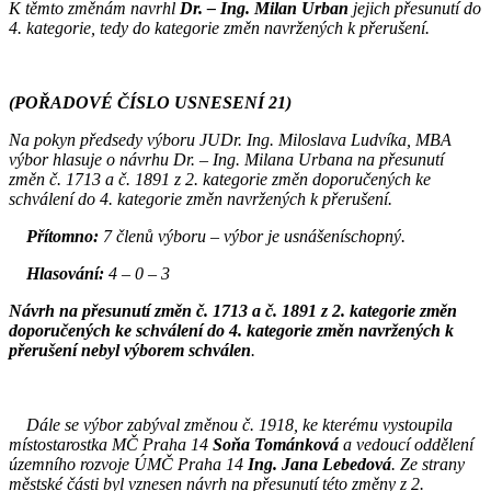
K těmto změnám navrhl
Dr. – Ing. Milan Urban
jejich přesunutí do
4. kategorie, tedy do kategorie změn navržených k přerušení.
(POŘADOVÉ ČÍSLO USNESENÍ 21)
Na pokyn předsedy výboru JUDr. Ing. Miloslava Ludvíka, MBA
výbor hlasuje o návrhu Dr. – Ing. Milana Urbana na přesunutí
změn č. 1713 a č. 1891 z 2. kategorie změn doporučených ke
schválení do 4. kategorie změn navržených k přerušení.
Přítomno:
7 členů výboru – výbor je usnášeníschopný.
Hlasování:
4 – 0 – 3
Návrh na přesunutí změn č. 1713 a č. 1891 z 2. kategorie změn
doporučených ke schválení do 4. kategorie změn navržených k
přerušení nebyl výborem schválen
.
Dále se výbor zabýval změnou č. 1918, ke kterému vystoupila
místostarostka MČ Praha 14
Soňa Tománková
a vedoucí oddělení
územního rozvoje ÚMČ Praha 14
Ing. Jana Lebedová
. Ze strany
městské části byl vznesen návrh na přesunutí této změny z 2.