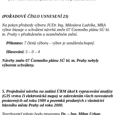
(POŘADOVÉ ČÍSLO USNESENÍ 23)
Na pokyn předsedy výboru JUDr. Ing. Miloslava Ludvíka, MBA
výbor hlasuje o schválení návrhů změn 07 Územního plánu SÚ hl.
m. Prahy v předloženém a nezměněném znění.
Přítomno:
7 členů výboru – výbor je usnášeníschopný.
Hlasování:
3 – 0 – 4
Návrhy změn 07 Územního plánu SÚ hl. m. Prahy nebyly
výborem schváleny.
5. Projednání návrhu na zadání ÚRM úkol k vypracování analýzy
(GIS vrstva či elektronická mapa) se zakreslením všech novostaveb
postavených od roku 1989 a pozemků prodaných z vlastnictví
hlavního města Prahy od roku 2000.
Navrhovatel tohoto bodu programu
Dr. – Ing. Milan Urban