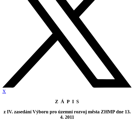
X
Z Á P I S
z IV. zasedání Výboru pro územní rozvoj města ZHMP dne 13.
4. 2011