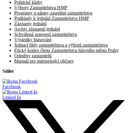
Politické kluby
Výbory Zastupitelstva HMP
Programy a zápisy zasedání zastupitelstva
Podklady k jednání Zastupitelstva HMP
Záznamy jednání
Archiv záznamů jednání
Schválená usnesení zastupitelstva
Výsledky hlasování
Jednací řády zastupitelstva a výborů zastupitelstva
Etický kodex člena Zastupitelstva hlavního města Prahy
Odměny zastupitelů
Manuál pro interpelující občany
Sdílet
Facebook
Linked In