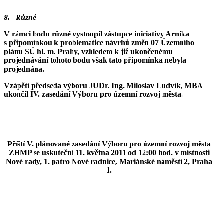
8. Různé
V rámci bodu různé vystoupil zástupce iniciativy Arnika
s připomínkou k problematice návrhů změn 07 Územního
plánu SÚ hl. m. Prahy, vzhledem k již ukončenému
projednávání tohoto bodu však tato připomínka nebyla
projednána.
Vzápětí předseda výboru
JUDr. Ing. Miloslav Ludvík, MBA
ukončil IV. zasedání Výboru pro územní rozvoj města.
Příští V. plánované zasedání Výboru pro územní rozvoj města
ZHMP se uskuteční 11. května 2011 od 12:00 hod
. v místnosti
Nové rady, 1. patro Nové radnice, Mariánské náměstí 2, Praha
1.