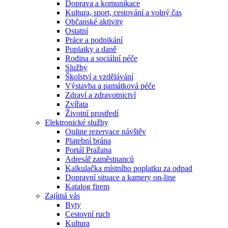
Doprava a komunikace
Kultura, sport, cestování a volný čas
Občanské aktivity
Ostatní
Práce a podnikání
Poplatky a daně
Rodina a sociální péče
Služby
Školství a vzdělávání
Výstavba a památková péče
Zdraví a zdravotnictví
Zvířata
Životní prostředí
Elektronické služby
Online rezervace návštěv
Platební brána
Portál Pražana
Adresář zaměstnanců
Kalkulačka místního poplatku za odpad
Dopravní situace a kamery on-line
Katalog firem
Zajímá vás
Byty
Cestovní ruch
Kultura