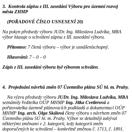
3. Kontrola zápisu z III. zasedání Výboru pro územní rozvoj
města ZHMP
(POŘADOVÉ ČÍSLO USNESENÍ 20)
Na pokyn předsedy výboru JUDr. Ing. Miloslava Ludvíka, MBA
výbor hlasuje o schválení zápisu z III. zasedání výboru.
Přítomno:
7 členů výboru – výbor je usnášeníschopný.
Hlasování:
7 – 0 – 0
Zápis z III. zasedání výboru byl výborem schválen
.
4. Projednání návrhů změn 07 Územního plánu SÚ hl. m. Prahy.
Na výzvu předsedy výboru
JUDr. Ing. Miloslava Ludvíka, MBA
seznámily ředitelka OÚP MHMP
Ing. Jitka Cvetlerová
a
pořizovatelka územně plánovacích podkladů a dokumentací OÚP
MHMP
Ing. arch. Olga Skálová
členy výboru s návrhem změn 07
Územního plánu SÚ hl. m. Prahy. Výbor se detailněji zabýval
některými změnami v 2. kategorii, tedy kategorii změn
doporučených ke schválení – konkrétně změnou č. 1713, č. 1891.