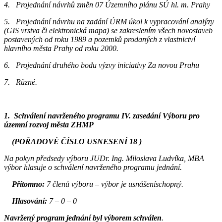
4. Projednání návrhů změn 07 Územního plánu SÚ hl. m. Prahy
5. Projednání návrhu na zadání ÚRM úkol k vypracování analýzy
(GIS vrstva či elektronická mapa) se zakreslením všech novostaveb
postavených od roku 1989 a pozemků prodaných z vlastnictví
hlavního města Prahy od roku 2000.
6. Projednání druhého bodu výzvy iniciativy Za novou Prahu
7. Různé.
1.
Schválení navrženého programu IV. zasedání Výboru pro
územní rozvoj města ZHMP
(POŘADOVÉ ČÍSLO USNESENÍ 18 )
Na pokyn předsedy výboru JUDr. Ing. Miloslava Ludvíka, MBA
výbor hlasuje o schválení navrženého programu jednání.
Přítomno:
7 členů výboru – výbor je usnášeníschopný.
Hlasování:
7 – 0 – 0
Navržený program jednání byl výborem schválen
.