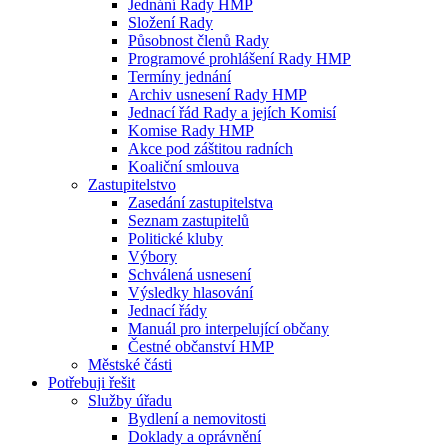
Jednání Rady HMP
Složení Rady
Působnost členů Rady
Programové prohlášení Rady HMP
Termíny jednání
Archiv usnesení Rady HMP
Jednací řád Rady a jejích Komisí
Komise Rady HMP
Akce pod záštitou radních
Koaliční smlouva
Zastupitelstvo
Zasedání zastupitelstva
Seznam zastupitelů
Politické kluby
Výbory
Schválená usnesení
Výsledky hlasování
Jednací řády
Manuál pro interpelující občany
Čestné občanství HMP
Městské části
Potřebuji řešit
Služby úřadu
Bydlení a nemovitosti
Doklady a oprávnění