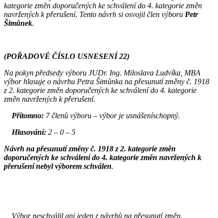
kategorie změn doporučených ke schválení do 4. kategorie změn
navržených k přerušení. Tento návrh si osvojil člen výboru
Petr
Šimůnek
.
(POŘADOVÉ ČÍSLO USNESENÍ 22)
Na pokyn předsedy výboru JUDr. Ing. Miloslava Ludvíka, MBA
výbor hlasuje o návrhu Petra Šimůnka na přesunutí změny č. 1918
z 2. kategorie změn doporučených ke schválení do 4. kategorie
změn navržených k přerušení.
Přítomno:
7 členů výboru – výbor je usnášeníschopný.
Hlasování:
2 – 0 – 5
Návrh na přesunutí změny č. 1918 z 2. kategorie změn
doporučených ke schválení do 4. kategorie změn navržených k
přerušení nebyl výborem schválen
.
Výbor neschválil ani jeden z návrhů na přesunutí změn.