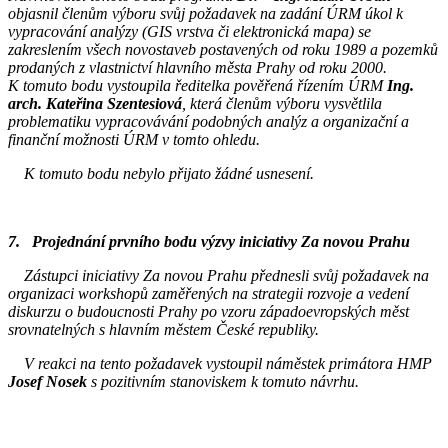
objasnil členům výboru svůj požadavek na zadání ÚRM úkol k
vypracování analýzy (GIS vrstva či elektronická mapa) se
zakreslením všech novostaveb postavených od roku 1989 a pozemků
prodaných z vlastnictví hlavního města Prahy od roku 2000.
K tomuto bodu vystoupila ředitelka pověřená řízením ÚRM
Ing.
arch. Kateřina Szentesiová
, která členům výboru vysvětlila
problematiku vypracovávání podobných analýz a organizační a
finanční možnosti ÚRM v tomto ohledu.
K tomuto bodu nebylo přijato žádné usnesení.
7. Projednání prvního bodu výzvy iniciativy Za novou Prahu
Zástupci iniciativy Za novou Prahu přednesli svůj požadavek na
organizaci workshopů zaměřených na strategii rozvoje a vedení
diskurzu o budoucnosti Prahy po vzoru západoevropských měst
srovnatelných s hlavním městem České republiky.
V reakci na tento požadavek vystoupil náměstek primátora HMP
Josef Nosek
s pozitivním stanoviskem k tomuto návrhu.