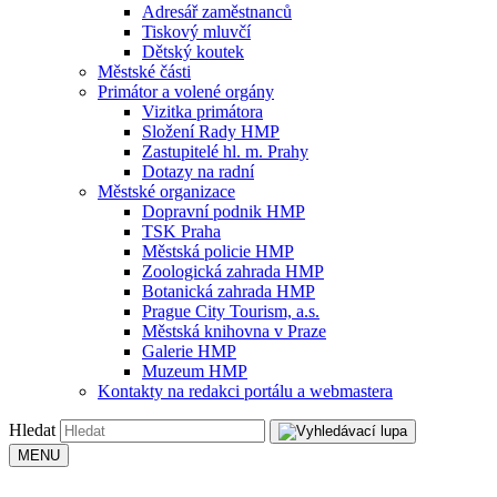
Adresář zaměstnanců
Tiskový mluvčí
Dětský koutek
Městské části
Primátor a volené orgány
Vizitka primátora
Složení Rady HMP
Zastupitelé hl. m. Prahy
Dotazy na radní
Městské organizace
Dopravní podnik HMP
TSK Praha
Městská policie HMP
Zoologická zahrada HMP
Botanická zahrada HMP
Prague City Tourism, a.s.
Městská knihovna v Praze
Galerie HMP
Muzeum HMP
Kontakty na redakci portálu a webmastera
Hledat
MENU