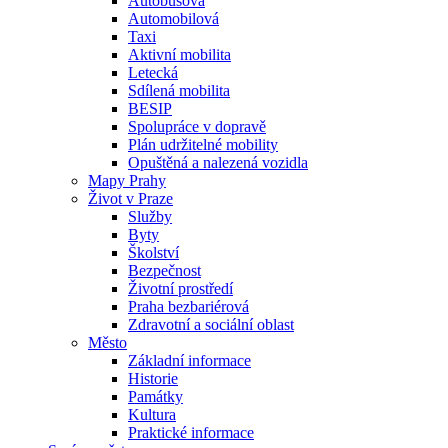
Autobusová
Automobilová
Taxi
Aktivní mobilita
Letecká
Sdílená mobilita
BESIP
Spolupráce v dopravě
Plán udržitelné mobility
Opuštěná a nalezená vozidla
Mapy Prahy
Život v Praze
Služby
Byty
Školství
Bezpečnost
Životní prostředí
Praha bezbariérová
Zdravotní a sociální oblast
Město
Základní informace
Historie
Památky
Kultura
Praktické informace