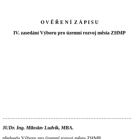
O V Ě Ř E N Í Z Á P I S U
IV. zasedání Výboru pro územní rozvoj města ZHMP
……………………………………………………………………
J
UDr. Ing. Miloslav Ludvík, MBA.
předseda Výboru pro územní rozvoj města ZHMP