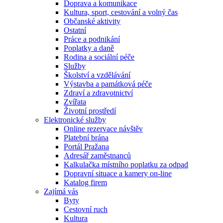
Doprava a komunikace
Kultura, sport, cestování a volný čas
Občanské aktivity
Ostatní
Práce a podnikání
Poplatky a daně
Rodina a sociální péče
Služby
Školství a vzdělávání
Výstavba a památková péče
Zdraví a zdravotnictví
Zvířata
Životní prostředí
Elektronické služby
Online rezervace návštěv
Platební brána
Portál Pražana
Adresář zaměstnanců
Kalkulačka místního poplatku za odpad
Dopravní situace a kamery on-line
Katalog firem
Zajímá vás
Byty
Cestovní ruch
Kultura