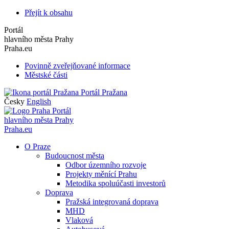
Přejít k obsahu
Portál
hlavního města Prahy
Praha.eu
Povinně zveřejňované informace
Městské části
Portál Pražana
Česky
English
Portál
hlavního města Prahy
Praha.eu
O Praze
Budoucnost města
Odbor územního rozvoje
Projekty měnící Prahu
Metodika spoluúčasti investorů
Doprava
Pražská integrovaná doprava
MHD
Vlaková