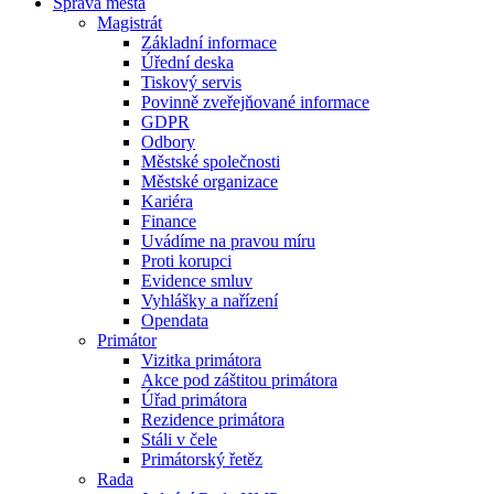
Správa města
Magistrát
Základní informace
Úřední deska
Tiskový servis
Povinně zveřejňované informace
GDPR
Odbory
Městské společnosti
Městské organizace
Kariéra
Finance
Uvádíme na pravou míru
Proti korupci
Evidence smluv
Vyhlášky a nařízení
Opendata
Primátor
Vizitka primátora
Akce pod záštitou primátora
Úřad primátora
Rezidence primátora
Stáli v čele
Primátorský řetěz
Rada