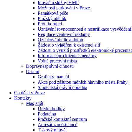
Inovační služby HMP
Možnosti parkování v Praze
Památková péče
Pražský uličník
Proti korupci
Uznávání rovnocennosti a nostrifikace vysvědčen
Regulace venkovní reklamy
Označování ulic a domů
Žádost o vyjádření k existenci sítí
Žádosti o využití prostředků elektronické prezenta
Informace pro klienta směnárny
Volná pracovní místa
Dopravněsprávní činnosti
Ostatní
Grafický manuál
Akce pod záštitou radních hlavního města Prahy
Studentská právní poradna
Co dělat v Praze
Kontakty
Magistrát
Úřední hodiny
Podatelna
Pražské kontaktní centrum
Adresář zaměstnanců
Tiskový mluvčí