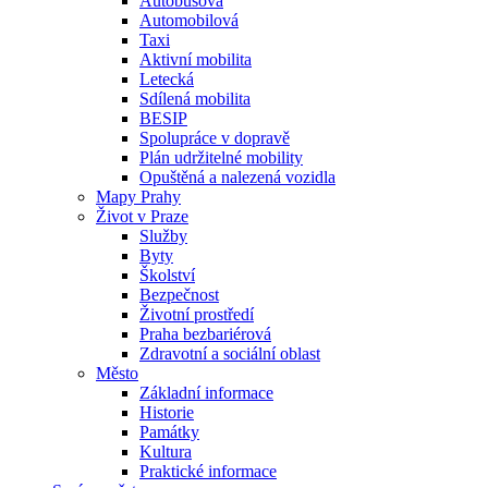
Autobusová
Automobilová
Taxi
Aktivní mobilita
Letecká
Sdílená mobilita
BESIP
Spolupráce v dopravě
Plán udržitelné mobility
Opuštěná a nalezená vozidla
Mapy Prahy
Život v Praze
Služby
Byty
Školství
Bezpečnost
Životní prostředí
Praha bezbariérová
Zdravotní a sociální oblast
Město
Základní informace
Historie
Památky
Kultura
Praktické informace