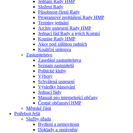
Jednání Rady HMP
Složení Rady
Působnost členů Rady
Programové prohlášení Rady HMP
Termíny jednání
Archiv usnesení Rady HMP
Jednací řád Rady a jejích Komisí
Komise Rady HMP
Akce pod záštitou radních
Koaliční smlouva
Zastupitelstvo
Zasedání zastupitelstva
Seznam zastupitelů
Politické kluby
Výbory
Schválená usnesení
Výsledky hlasování
Jednací řády
Manuál pro interpelující občany
Čestné občanství HMP
Městské části
Potřebuji řešit
Služby úřadu
Bydlení a nemovitosti
Doklady a oprávnění