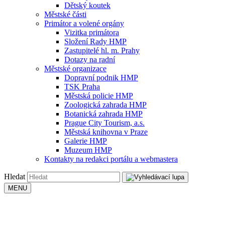
Dětský koutek
Městské části
Primátor a volené orgány
Vizitka primátora
Složení Rady HMP
Zastupitelé hl. m. Prahy
Dotazy na radní
Městské organizace
Dopravní podnik HMP
TSK Praha
Městská policie HMP
Zoologická zahrada HMP
Botanická zahrada HMP
Prague City Tourism, a.s.
Městská knihovna v Praze
Galerie HMP
Muzeum HMP
Kontakty na redakci portálu a webmastera
Hledat
MENU