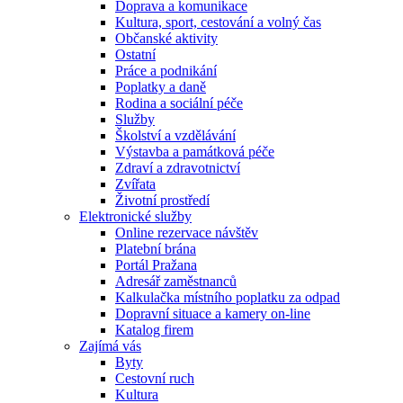
Doprava a komunikace
Kultura, sport, cestování a volný čas
Občanské aktivity
Ostatní
Práce a podnikání
Poplatky a daně
Rodina a sociální péče
Služby
Školství a vzdělávání
Výstavba a památková péče
Zdraví a zdravotnictví
Zvířata
Životní prostředí
Elektronické služby
Online rezervace návštěv
Platební brána
Portál Pražana
Adresář zaměstnanců
Kalkulačka místního poplatku za odpad
Dopravní situace a kamery on-line
Katalog firem
Zajímá vás
Byty
Cestovní ruch
Kultura