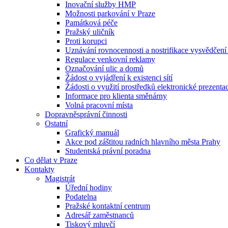
Inovační služby HMP
Možnosti parkování v Praze
Památková péče
Pražský uličník
Proti korupci
Uznávání rovnocennosti a nostrifikace vysvědčen
Regulace venkovní reklamy
Označování ulic a domů
Žádost o vyjádření k existenci sítí
Žádosti o využití prostředků elektronické prezenta
Informace pro klienta směnárny
Volná pracovní místa
Dopravněsprávní činnosti
Ostatní
Grafický manuál
Akce pod záštitou radních hlavního města Prahy
Studentská právní poradna
Co dělat v Praze
Kontakty
Magistrát
Úřední hodiny
Podatelna
Pražské kontaktní centrum
Adresář zaměstnanců
Tiskový mluvčí