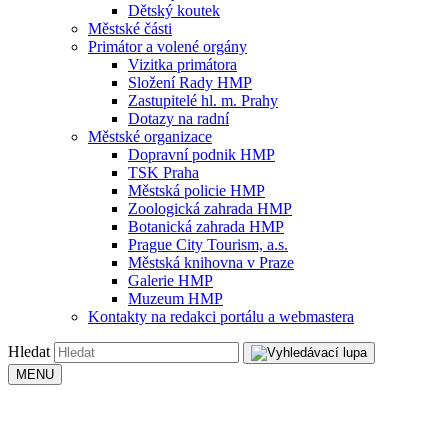
Dětský koutek
Městské části
Primátor a volené orgány
Vizitka primátora
Složení Rady HMP
Zastupitelé hl. m. Prahy
Dotazy na radní
Městské organizace
Dopravní podnik HMP
TSK Praha
Městská policie HMP
Zoologická zahrada HMP
Botanická zahrada HMP
Prague City Tourism, a.s.
Městská knihovna v Praze
Galerie HMP
Muzeum HMP
Kontakty na redakci portálu a webmastera
Hledat
MENU