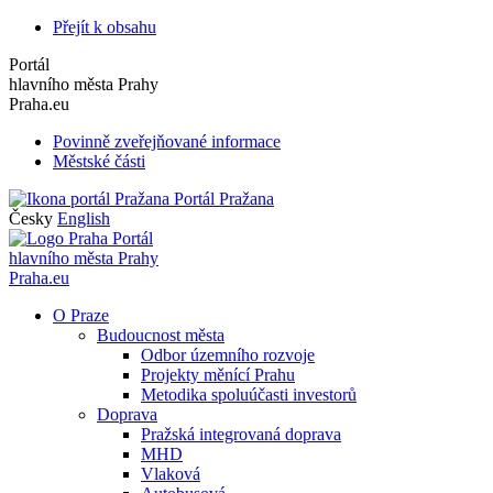
Přejít k obsahu
Portál
hlavního města Prahy
Praha.eu
Povinně zveřejňované informace
Městské části
Portál Pražana
Česky
English
Portál
hlavního města Prahy
Praha.eu
O Praze
Budoucnost města
Odbor územního rozvoje
Projekty měnící Prahu
Metodika spoluúčasti investorů
Doprava
Pražská integrovaná doprava
MHD
Vlaková