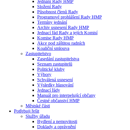
Jednání Rady HMP
Složení Rady
Působnost členů Rady
Programové prohlášení Rady HMP
Termíny jednání
Archiv usnesení Rady HMP
Jednací řád Rady a jejích Komisí
Komise Rady HMP
Akce pod záštitou radních
Koaliční smlouva
Zastupitelstvo
Zasedání zastupitelstva
Seznam zastupitelů
Politické kluby
Výbory
Schválená usnesení
Výsledky hlasování
Jednací řády
Manuál pro interpelující občany
Čestné občanství HMP
Městské části
Potřebuji řešit
Služby úřadu
Bydlení a nemovitosti
Doklady a oprávnění