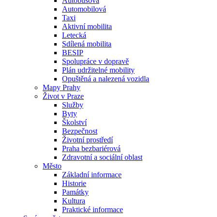
Autobusová
Automobilová
Taxi
Aktivní mobilita
Letecká
Sdílená mobilita
BESIP
Spolupráce v dopravě
Plán udržitelné mobility
Opuštěná a nalezená vozidla
Mapy Prahy
Život v Praze
Služby
Byty
Školství
Bezpečnost
Životní prostředí
Praha bezbariérová
Zdravotní a sociální oblast
Město
Základní informace
Historie
Památky
Kultura
Praktické informace