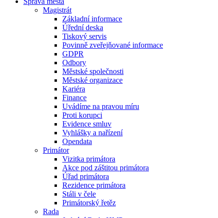
Správa města
Magistrát
Základní informace
Úřední deska
Tiskový servis
Povinně zveřejňované informace
GDPR
Odbory
Městské společnosti
Městské organizace
Kariéra
Finance
Uvádíme na pravou míru
Proti korupci
Evidence smluv
Vyhlášky a nařízení
Opendata
Primátor
Vizitka primátora
Akce pod záštitou primátora
Úřad primátora
Rezidence primátora
Stáli v čele
Primátorský řetěz
Rada