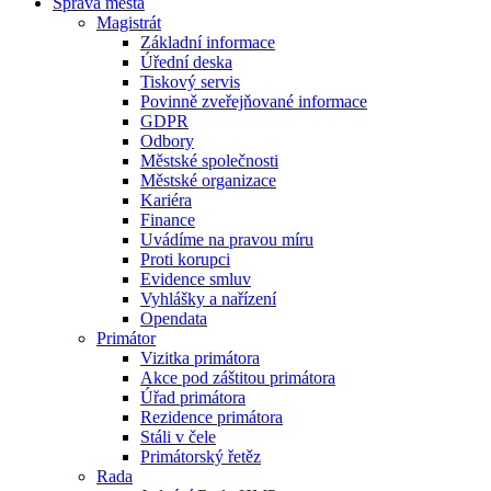
Správa města
Magistrát
Základní informace
Úřední deska
Tiskový servis
Povinně zveřejňované informace
GDPR
Odbory
Městské společnosti
Městské organizace
Kariéra
Finance
Uvádíme na pravou míru
Proti korupci
Evidence smluv
Vyhlášky a nařízení
Opendata
Primátor
Vizitka primátora
Akce pod záštitou primátora
Úřad primátora
Rezidence primátora
Stáli v čele
Primátorský řetěz
Rada