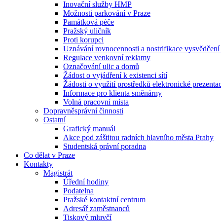
Inovační služby HMP
Možnosti parkování v Praze
Památková péče
Pražský uličník
Proti korupci
Uznávání rovnocennosti a nostrifikace vysvědčen
Regulace venkovní reklamy
Označování ulic a domů
Žádost o vyjádření k existenci sítí
Žádosti o využití prostředků elektronické prezenta
Informace pro klienta směnárny
Volná pracovní místa
Dopravněsprávní činnosti
Ostatní
Grafický manuál
Akce pod záštitou radních hlavního města Prahy
Studentská právní poradna
Co dělat v Praze
Kontakty
Magistrát
Úřední hodiny
Podatelna
Pražské kontaktní centrum
Adresář zaměstnanců
Tiskový mluvčí