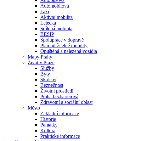
Autobusová
Automobilová
Taxi
Aktivní mobilita
Letecká
Sdílená mobilita
BESIP
Spolupráce v dopravě
Plán udržitelné mobility
Opuštěná a nalezená vozidla
Mapy Prahy
Život v Praze
Služby
Byty
Školství
Bezpečnost
Životní prostředí
Praha bezbariérová
Zdravotní a sociální oblast
Město
Základní informace
Historie
Památky
Kultura
Praktické informace