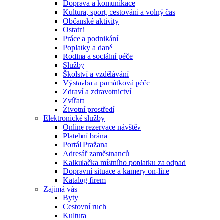
Doprava a komunikace
Kultura, sport, cestování a volný čas
Občanské aktivity
Ostatní
Práce a podnikání
Poplatky a daně
Rodina a sociální péče
Služby
Školství a vzdělávání
Výstavba a památková péče
Zdraví a zdravotnictví
Zvířata
Životní prostředí
Elektronické služby
Online rezervace návštěv
Platební brána
Portál Pražana
Adresář zaměstnanců
Kalkulačka místního poplatku za odpad
Dopravní situace a kamery on-line
Katalog firem
Zajímá vás
Byty
Cestovní ruch
Kultura