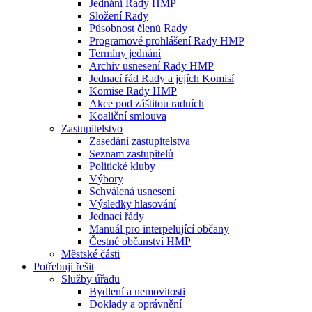
Jednání Rady HMP
Složení Rady
Působnost členů Rady
Programové prohlášení Rady HMP
Termíny jednání
Archiv usnesení Rady HMP
Jednací řád Rady a jejích Komisí
Komise Rady HMP
Akce pod záštitou radních
Koaliční smlouva
Zastupitelstvo
Zasedání zastupitelstva
Seznam zastupitelů
Politické kluby
Výbory
Schválená usnesení
Výsledky hlasování
Jednací řády
Manuál pro interpelující občany
Čestné občanství HMP
Městské části
Potřebuji řešit
Služby úřadu
Bydlení a nemovitosti
Doklady a oprávnění