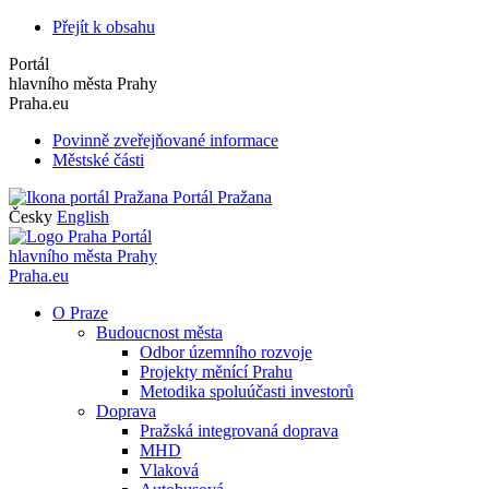
Přejít k obsahu
Portál
hlavního města Prahy
Praha.eu
Povinně zveřejňované informace
Městské části
Portál Pražana
Česky
English
Portál
hlavního města Prahy
Praha.eu
O Praze
Budoucnost města
Odbor územního rozvoje
Projekty měnící Prahu
Metodika spoluúčasti investorů
Doprava
Pražská integrovaná doprava
MHD
Vlaková