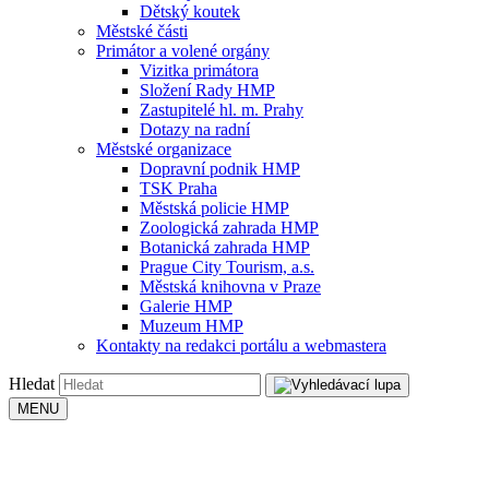
Dětský koutek
Městské části
Primátor a volené orgány
Vizitka primátora
Složení Rady HMP
Zastupitelé hl. m. Prahy
Dotazy na radní
Městské organizace
Dopravní podnik HMP
TSK Praha
Městská policie HMP
Zoologická zahrada HMP
Botanická zahrada HMP
Prague City Tourism, a.s.
Městská knihovna v Praze
Galerie HMP
Muzeum HMP
Kontakty na redakci portálu a webmastera
Hledat
MENU