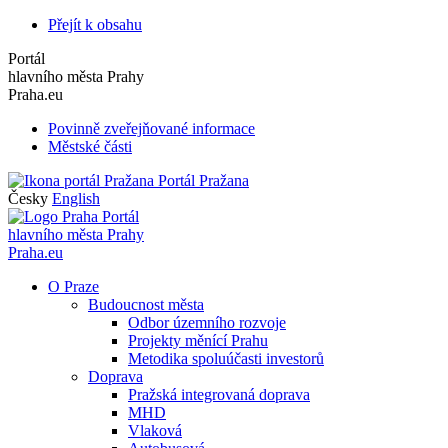
Přejít k obsahu
Portál
hlavního města Prahy
Praha.eu
Povinně zveřejňované informace
Městské části
Portál Pražana
Česky
English
Portál
hlavního města Prahy
Praha.eu
O Praze
Budoucnost města
Odbor územního rozvoje
Projekty měnící Prahu
Metodika spoluúčasti investorů
Doprava
Pražská integrovaná doprava
MHD
Vlaková