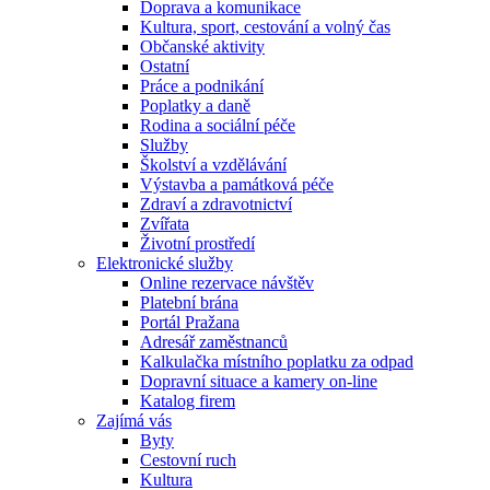
Doprava a komunikace
Kultura, sport, cestování a volný čas
Občanské aktivity
Ostatní
Práce a podnikání
Poplatky a daně
Rodina a sociální péče
Služby
Školství a vzdělávání
Výstavba a památková péče
Zdraví a zdravotnictví
Zvířata
Životní prostředí
Elektronické služby
Online rezervace návštěv
Platební brána
Portál Pražana
Adresář zaměstnanců
Kalkulačka místního poplatku za odpad
Dopravní situace a kamery on-line
Katalog firem
Zajímá vás
Byty
Cestovní ruch
Kultura