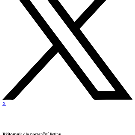
X
Přítomni:
dle prezenční listiny