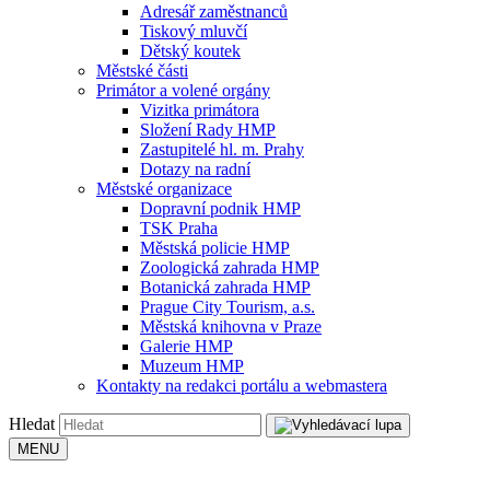
Adresář zaměstnanců
Tiskový mluvčí
Dětský koutek
Městské části
Primátor a volené orgány
Vizitka primátora
Složení Rady HMP
Zastupitelé hl. m. Prahy
Dotazy na radní
Městské organizace
Dopravní podnik HMP
TSK Praha
Městská policie HMP
Zoologická zahrada HMP
Botanická zahrada HMP
Prague City Tourism, a.s.
Městská knihovna v Praze
Galerie HMP
Muzeum HMP
Kontakty na redakci portálu a webmastera
Hledat
MENU