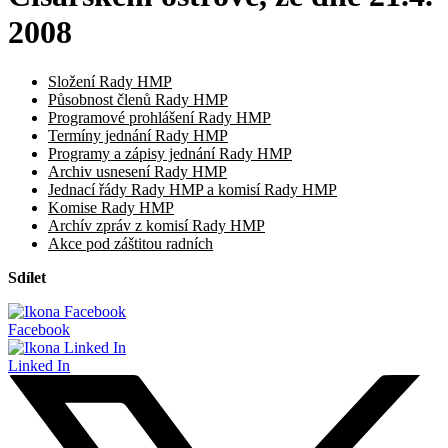
2008
Složení Rady HMP
Působnost členů Rady HMP
Programové prohlášení Rady HMP
Termíny jednání Rady HMP
Programy a zápisy jednání Rady HMP
Archiv usnesení Rady HMP
Jednací řády Rady HMP a komisí Rady HMP
Komise Rady HMP
Archív zpráv z komisí Rady HMP
Akce pod záštitou radních
Sdílet
Facebook
Linked In