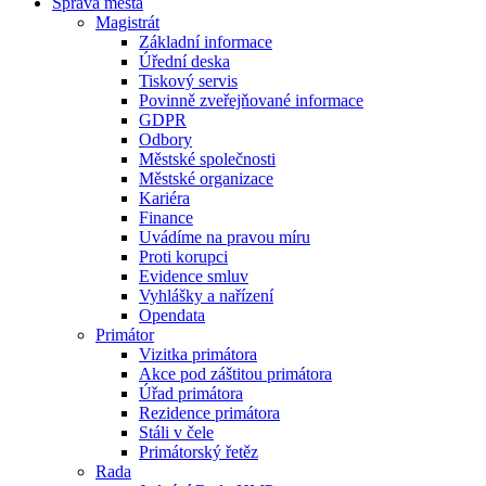
Správa města
Magistrát
Základní informace
Úřední deska
Tiskový servis
Povinně zveřejňované informace
GDPR
Odbory
Městské společnosti
Městské organizace
Kariéra
Finance
Uvádíme na pravou míru
Proti korupci
Evidence smluv
Vyhlášky a nařízení
Opendata
Primátor
Vizitka primátora
Akce pod záštitou primátora
Úřad primátora
Rezidence primátora
Stáli v čele
Primátorský řetěz
Rada