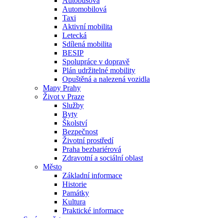
Autobusová
Automobilová
Taxi
Aktivní mobilita
Letecká
Sdílená mobilita
BESIP
Spolupráce v dopravě
Plán udržitelné mobility
Opuštěná a nalezená vozidla
Mapy Prahy
Život v Praze
Služby
Byty
Školství
Bezpečnost
Životní prostředí
Praha bezbariérová
Zdravotní a sociální oblast
Město
Základní informace
Historie
Památky
Kultura
Praktické informace