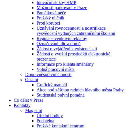
Inovační služby HMP
Možnosti parkování v Praze
Památková péče
Pražský uličník
Proti korupci
Uznávání rovnocennosti a nostrifikace
vysvědčení vydaných zahraničními školami
Regulace venkovní reklamy
Označování ulic a domů
Žádost o vyjádření k existenci sítí
Žádosti o využití prostředků elektronické
prezentace
Informace pro klienta směnárny
Volná pracovní místa
Dopravněsprávní činnosti
Ostatní
Grafický manuál
Akce pod záštitou radních hlavního města Prahy
Studentská právní poradna
Co dělat v Praze
Kontakty
Magistrát
Úřední hodiny
Podatelna
Pražské kontaktní centrum