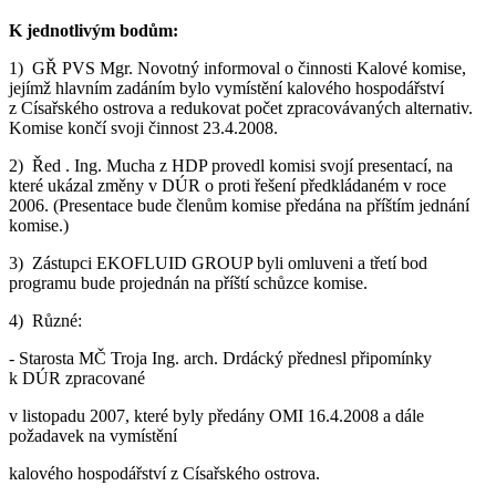
K jednotlivým bodům:
1) GŘ PVS Mgr. Novotný informoval o činnosti Kalové komise,
jejímž hlavním zadáním bylo vymístění kalového hospodářství
z Císařského ostrova a redukovat počet zpracovávaných alternativ.
Komise končí svoji činnost 23.4.2008.
2) Řed . Ing. Mucha z HDP provedl komisi svojí presentací, na
které ukázal změny v DÚR o proti řešení předkládaném v roce
2006. (Presentace bude členům komise předána na příštím jednání
komise.)
3) Zástupci EKOFLUID GROUP byli omluveni a třetí bod
programu bude projednán na příští schůzce komise.
4) Různé:
- Starosta MČ Troja Ing. arch. Drdácký přednesl připomínky
k DÚR zpracované
v listopadu 2007, které byly předány OMI 16.4.2008 a dále
požadavek na vymístění
kalového hospodářství z Císařského ostrova.