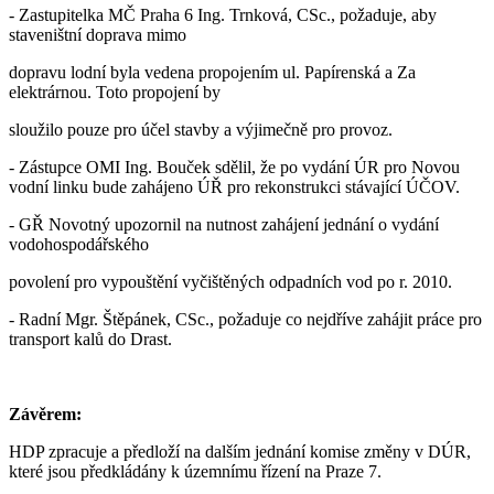
- Zastupitelka MČ Praha 6 Ing. Trnková, CSc., požaduje, aby
staveništní doprava mimo
dopravu lodní byla vedena propojením ul. Papírenská a Za
elektrárnou. Toto propojení by
sloužilo pouze pro účel stavby a výjimečně pro provoz.
- Zástupce OMI Ing. Bouček sdělil, že po vydání ÚR pro Novou
vodní linku bude zahájeno ÚŘ pro rekonstrukci stávající ÚČOV.
- GŘ Novotný upozornil na nutnost zahájení jednání o vydání
vodohospodářského
povolení pro vypouštění vyčištěných odpadních vod po r. 2010.
- Radní Mgr. Štěpánek, CSc., požaduje co nejdříve zahájit práce pro
transport kalů do Drast.
Závěrem:
HDP zpracuje a předloží na dalším jednání komise změny v DÚR,
které jsou předkládány k územnímu řízení na Praze 7.