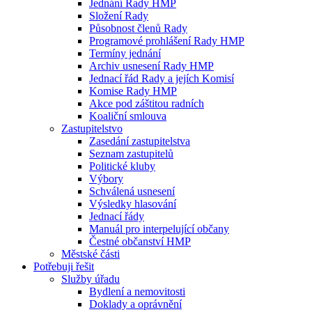
Jednání Rady HMP
Složení Rady
Působnost členů Rady
Programové prohlášení Rady HMP
Termíny jednání
Archiv usnesení Rady HMP
Jednací řád Rady a jejích Komisí
Komise Rady HMP
Akce pod záštitou radních
Koaliční smlouva
Zastupitelstvo
Zasedání zastupitelstva
Seznam zastupitelů
Politické kluby
Výbory
Schválená usnesení
Výsledky hlasování
Jednací řády
Manuál pro interpelující občany
Čestné občanství HMP
Městské části
Potřebuji řešit
Služby úřadu
Bydlení a nemovitosti
Doklady a oprávnění