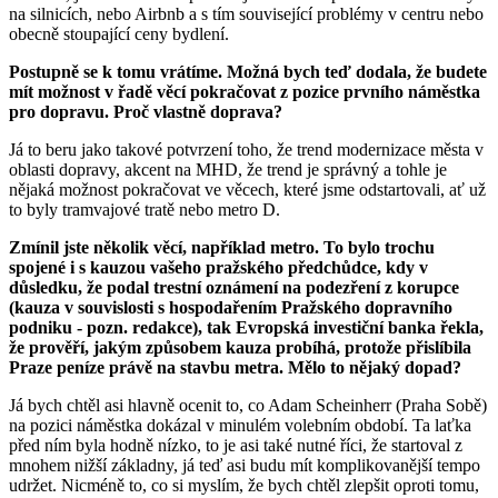
na silnicích, nebo Airbnb a s tím související problémy v centru nebo
obecně stoupající ceny bydlení.
Postupně se k tomu vrátíme. Možná bych teď dodala, že budete
mít možnost v řadě věcí pokračovat z pozice prvního náměstka
pro dopravu. Proč vlastně doprava?
Já to beru jako takové potvrzení toho, že trend modernizace města v
oblasti dopravy, akcent na MHD, že trend je správný a tohle je
nějaká možnost pokračovat ve věcech, které jsme odstartovali, ať už
to byly tramvajové tratě nebo metro D.
Zmínil jste několik věcí, například metro. To bylo trochu
spojené i s kauzou vašeho pražského předchůdce, kdy v
důsledku, že podal trestní oznámení na podezření z korupce
(kauza v souvislosti s hospodařením Pražského dopravního
podniku - pozn. redakce), tak Evropská investiční banka řekla,
že prověří, jakým způsobem kauza probíhá, protože přislíbila
Praze peníze právě na stavbu metra. Mělo to nějaký dopad?
Já bych chtěl asi hlavně ocenit to, co Adam Scheinherr (Praha Sobě)
na pozici náměstka dokázal v minulém volebním období. Ta laťka
před ním byla hodně nízko, to je asi také nutné říci, že startoval z
mnohem nižší základny, já teď asi budu mít komplikovanější tempo
udržet. Nicméně to, co si myslím, že bych chtěl zlepšit oproti tomu,