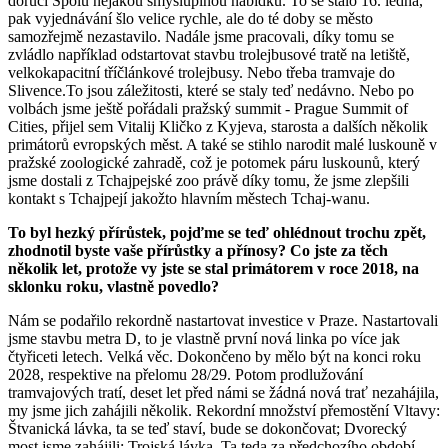
doručí Spolu nějakou smysluplnou nabídku. To se stalo 16. ledna,
pak vyjednávání šlo velice rychle, ale do té doby se město
samozřejmě nezastavilo. Nadále jsme pracovali, díky tomu se
zvládlo například odstartovat stavbu trolejbusové tratě na letiště,
velkokapacitní tříčlánkové trolejbusy. Nebo třeba tramvaje do
Slivence.To jsou záležitosti, které se staly teď nedávno. Nebo po
volbách jsme ještě pořádali pražský summit - Prague Summit of
Cities, přijel sem Vitalij Kličko z Kyjeva, starosta a dalších několik
primátorů evropských měst. A také se stihlo narodit malé luskouně v
pražské zoologické zahradě, což je potomek páru luskounů, který
jsme dostali z Tchajpejské zoo právě díky tomu, že jsme zlepšili
kontakt s Tchajpejí jakožto hlavním městech Tchaj-wanu.
To byl hezký přírůstek, pojďme se teď ohlédnout trochu zpět,
zhodnotil byste vaše přírůstky a přínosy? Co jste za těch
několik let, protože vy jste se stal primátorem v roce 2018, na
sklonku roku, vlastně povedlo?
Nám se podařilo rekordně nastartovat investice v Praze. Nastartovali
jsme stavbu metra D, to je vlastně první nová linka po více jak
čtyřiceti letech. Velká věc. Dokončeno by mělo být na konci roku
2028, respektive na přelomu 28/29. Potom prodlužování
tramvajových tratí, deset let před námi se žádná nová trať nezahájila,
my jsme jich zahájili několik. Rekordní množství přemostění Vltavy:
Štvanická lávka, ta se teď staví, bude se dokončovat; Dvorecký
most jsme zahájili; Trojská lávka. Ta teda za předchozího období