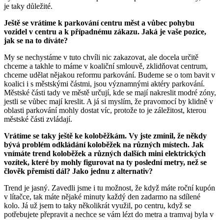
je taky důležité.
Ještě se vrátíme k parkování centru měst a vůbec pohybu
vozidel v centru a k případnému zákazu. Jaká je vaše pozice,
jak se na to díváte?
My se nechystáme v tuto chvíli nic zakazovat, ale docela určitě
chceme a takhle to máme v koaliční smlouvě, zklidňovat centrum,
chceme udělat nějakou reformu parkování. Budeme se o tom bavit v
koalici i s městskými částmi, jsou významnými aktéry parkování.
Městské části tady ve městě určují, kde se mají nakreslit modré zóny,
jestli se vůbec mají kreslit. A já si myslím, že pravomocí by klidně v
oblasti parkování mohly dostat víc, protože to je záležitost, kterou
městské části zvládají.
Vrátíme se taky ještě ke koloběžkám. Vy jste zmínil, že někdy
bývá problém odkládání koloběžek na různých místech. Jak
vnímáte trend koloběžek a různých dalších mini elektrických
vozítek, které by mohly figurovat na ty poslední metry, než se
člověk přemístí dál? Jako jednu z alternativ?
Trend je jasný. Zavedli jsme i tu možnost, že když máte roční kupón
v lítačce, tak máte nějaké minuty každý den zadarmo na sdílené
kolo. Já už jsem to taky několikrát využil, po centru, když se
potřebujete přepravit a nechce se vám lézt do metra a tramvaj byla v