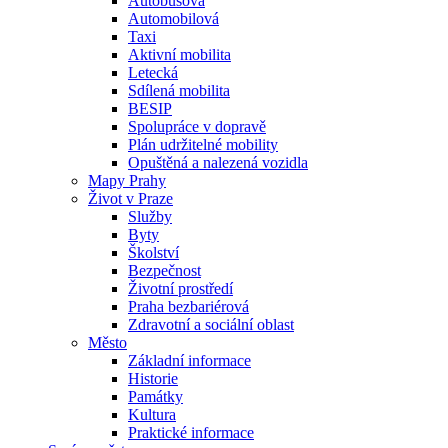
Autobusová
Automobilová
Taxi
Aktivní mobilita
Letecká
Sdílená mobilita
BESIP
Spolupráce v dopravě
Plán udržitelné mobility
Opuštěná a nalezená vozidla
Mapy Prahy
Život v Praze
Služby
Byty
Školství
Bezpečnost
Životní prostředí
Praha bezbariérová
Zdravotní a sociální oblast
Město
Základní informace
Historie
Památky
Kultura
Praktické informace