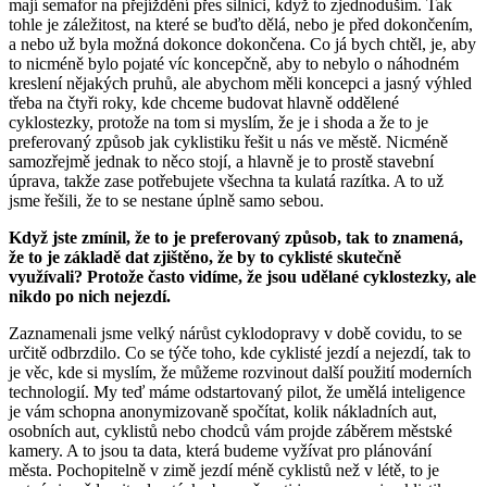
mají semafor na přejíždění přes silnici, když to zjednoduším. Tak
tohle je záležitost, na které se buďto dělá, nebo je před dokončením,
a nebo už byla možná dokonce dokončena. Co já bych chtěl, je, aby
to nicméně bylo pojaté víc koncepčně, aby to nebylo o náhodném
kreslení nějakých pruhů, ale abychom měli koncepci a jasný výhled
třeba na čtyři roky, kde chceme budovat hlavně oddělené
cyklostezky, protože na tom si myslím, že je i shoda a že to je
preferovaný způsob jak cyklistiku řešit u nás ve městě. Nicméně
samozřejmě jednak to něco stojí, a hlavně je to prostě stavební
úprava, takže zase potřebujete všechna ta kulatá razítka. A to už
jsme řešili, že to se nestane úplně samo sebou.
Když jste zmínil, že to je preferovaný způsob, tak to znamená,
že to je základě dat zjištěno, že by to cyklisté skutečně
využívali? Protože často vidíme, že jsou udělané cyklostezky, ale
nikdo po nich nejezdí.
Zaznamenali jsme velký nárůst cyklodopravy v době covidu, to se
určitě odbrzdilo. Co se týče toho, kde cyklisté jezdí a nejezdí, tak to
je věc, kde si myslím, že můžeme rozvinout další použití moderních
technologií. My teď máme odstartovaný pilot, že umělá inteligence
je vám schopna anonymizovaně spočítat, kolik nákladních aut,
osobních aut, cyklistů nebo chodců vám projde záběrem městské
kamery. A to jsou ta data, která budeme vyžívat pro plánování
města. Pochopitelně v zimě jezdí méně cyklistů než v létě, to je