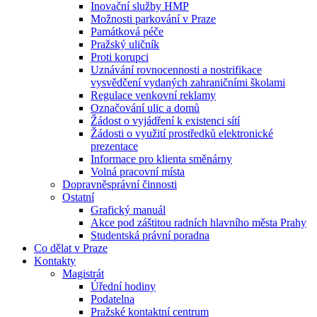
Inovační služby HMP
Možnosti parkování v Praze
Památková péče
Pražský uličník
Proti korupci
Uznávání rovnocennosti a nostrifikace
vysvědčení vydaných zahraničními školami
Regulace venkovní reklamy
Označování ulic a domů
Žádost o vyjádření k existenci sítí
Žádosti o využití prostředků elektronické
prezentace
Informace pro klienta směnárny
Volná pracovní místa
Dopravněsprávní činnosti
Ostatní
Grafický manuál
Akce pod záštitou radních hlavního města Prahy
Studentská právní poradna
Co dělat v Praze
Kontakty
Magistrát
Úřední hodiny
Podatelna
Pražské kontaktní centrum