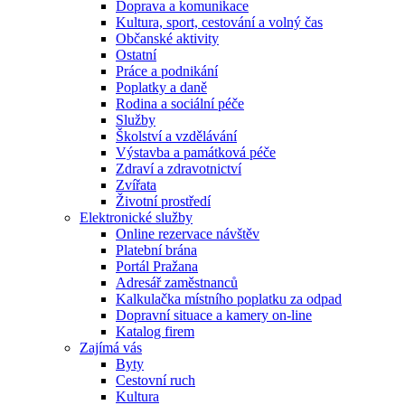
Doprava a komunikace
Kultura, sport, cestování a volný čas
Občanské aktivity
Ostatní
Práce a podnikání
Poplatky a daně
Rodina a sociální péče
Služby
Školství a vzdělávání
Výstavba a památková péče
Zdraví a zdravotnictví
Zvířata
Životní prostředí
Elektronické služby
Online rezervace návštěv
Platební brána
Portál Pražana
Adresář zaměstnanců
Kalkulačka místního poplatku za odpad
Dopravní situace a kamery on-line
Katalog firem
Zajímá vás
Byty
Cestovní ruch
Kultura