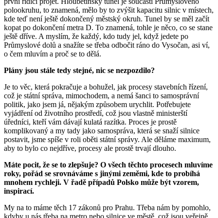
první řidiči projet. Hloubětínský tunel je součástí Průmyslového
polookruhu, to znamená, mělo by to zvýšit kapacitu silnic v místech,
kde teď není ještě dokončený městský okruh. Tunel by se měl začít
kopat po dokončení metra D. To znamená, tohle je něco, co se stane
ještě dříve. A myslím, že každý, kdo tudy jel, když jedete po
Průmyslové dolů a snažíte se třeba odbočit ráno do Vysočan, asi ví,
o čem mluvím a proč se to dělá.
Plány jsou stále tedy stejné, nic se nezpozdilo?
Je to věc, která pokračuje a bohužel, jak procesy stavebních řízení,
což je státní správa, mimochodem, a nemá šanci to samosprávní
politik, jako jsem já, nějakým způsobem urychlit. Potřebujete
vyjádření od životního prostředí, což jsou vlastně ministerští
úředníci, kteří vám dávají kulatá razítka. Proces je prostě
komplikovaný a my tady jako samospráva, která se snaží silnice
postavit, jsme spíše v roli oběti státní správy. Ale děláme maximum,
aby to bylo co nejdříve, procesy ale prostě trvají dlouho.
Máte pocit, že se to zlepšuje? O všech těchto procesech mluvíme
roky, pořád se srovnáváme s jinými zeměmi, kde to probíhá
mnohem rychleji. V řadě případů Polsko může být vzorem,
inspirací.
My na to máme těch 17 zákonů pro Prahu. Třeba nám by pomohlo,
kdyby u nás třeba na metro nebo silnice ve městě, což jsou veřejně