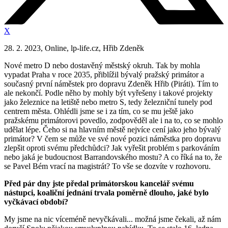
X
28. 2. 2023, Online, lp-life.cz, Hřib Zdeněk
Nové metro D nebo dostavěný městský okruh. Tak by mohla
vypadat Praha v roce 2035, přiblížil bývalý pražský primátor a
současný první náměstek pro dopravu Zdeněk Hřib (Piráti). Tím to
ale nekončí. Podle něho by mohly být vyřešeny i takové projekty
jako železnice na letiště nebo metro S, tedy železniční tunely pod
centrem města. Ohlédli jsme se i za tím, co se mu ještě jako
pražskému primátorovi povedlo, zodpověděl ale i na to, co se mohlo
udělat lépe. Čeho si na hlavním městě nejvíce cení jako jeho bývalý
primátor? V čem se může ve své nové pozici náměstka pro dopravu
zlepšit oproti svému předchůdci? Jak vyřešit problém s parkováním
nebo jaká je budoucnost Barrandovského mostu? A co říká na to, že
se Pavel Bém vrací na magistrát? To vše se dozvíte v rozhovoru.
Před pár dny jste předal primátorskou kancelář svému
nástupci, koaliční jednání trvala poměrně dlouho, jaké bylo
vyčkávací období?
My jsme na nic víceméně nevyčkávali... možná jsme čekali, až nám