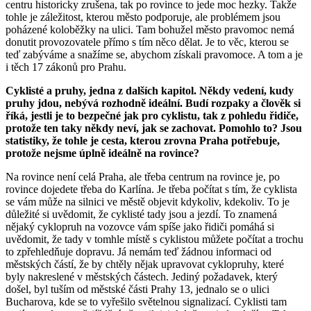
centru historicky zrušena, tak po rovince to jede moc hezky. Takže
tohle je záležitost, kterou město podporuje, ale problémem jsou
poházené koloběžky na ulici. Tam bohužel město pravomoc nemá
donutit provozovatele přímo s tím něco dělat. Je to věc, kterou se
teď zabýváme a snažíme se, abychom získali pravomoce. A tom a je
i těch 17 zákonů pro Prahu.
Cyklisté a pruhy, jedna z dalších kapitol. Někdy vedení, kudy
pruhy jdou, nebývá rozhodně ideální. Budí rozpaky a člověk si
říká, jestli je to bezpečné jak pro cyklistu, tak z pohledu řidiče,
protože ten taky někdy neví, jak se zachovat. Pomohlo to? Jsou
statistiky, že tohle je cesta, kterou zrovna Praha potřebuje,
protože nejsme úplně ideálně na rovince?
Na rovince není celá Praha, ale třeba centrum na rovince je, po
rovince dojedete třeba do Karlína. Je třeba počítat s tím, že cyklista
se vám může na silnici ve městě objevit kdykoliv, kdekoliv. To je
důležité si uvědomit, že cyklisté tady jsou a jezdí. To znamená
nějaký cyklopruh na vozovce vám spíše jako řidiči pomáhá si
uvědomit, že tady v tomhle místě s cyklistou můžete počítat a trochu
to zpřehledňuje dopravu. Já nemám teď žádnou informaci od
městských částí, že by chtěly nějak upravovat cyklopruhy, které
byly nakreslené v městských částech. Jediný požadavek, který
došel, byl tuším od městské části Prahy 13, jednalo se o ulici
Bucharova, kde se to vyřešilo světelnou signalizací. Cyklisti tam