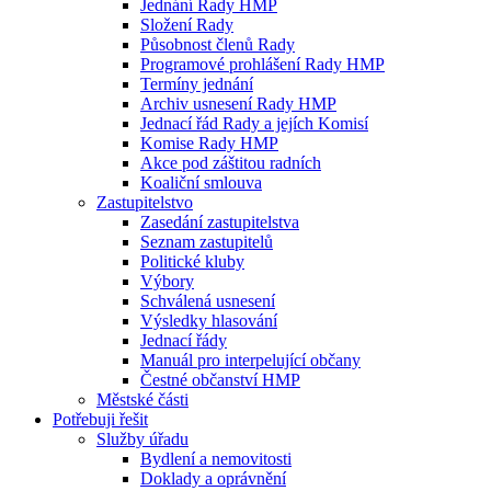
Jednání Rady HMP
Složení Rady
Působnost členů Rady
Programové prohlášení Rady HMP
Termíny jednání
Archiv usnesení Rady HMP
Jednací řád Rady a jejích Komisí
Komise Rady HMP
Akce pod záštitou radních
Koaliční smlouva
Zastupitelstvo
Zasedání zastupitelstva
Seznam zastupitelů
Politické kluby
Výbory
Schválená usnesení
Výsledky hlasování
Jednací řády
Manuál pro interpelující občany
Čestné občanství HMP
Městské části
Potřebuji řešit
Služby úřadu
Bydlení a nemovitosti
Doklady a oprávnění