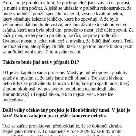
Ano, tam je problém v tom, že pochopitelně jsme závislí na počasí,
je nutné s tím počítat. A ještě se ukázalo v průběhu rekonstrukce, že
bude vhodnější použít speciální materiál, vysoce kvalitní beton,
který obsahuje železné jehličky, které ho zpevňují. A že bylo
výhodnější dát tam tuhle vrstvu, než tam dávat extra silnou vrstvu
asfaltu, která tam byla před tím, protože to most ještě dále zpevní. Za
každý den, o který se to protáhlo, lze říci, že jsme prodloužili
životnost mostu o jeden rok, což si myslím, že řidiči jistě ocení. Teda
ne možná oni, ale spíš jejich děti, kteří asi po tom mostě budou jezdit
samoříditelnými auty. Ti to myslím ocení.
Takže to bude jiné než v případě D1?
D1 je asi kapitola sama pro sebe. Mosty je nutné opravit, jinak by
spadly a myslím si, že tady jsme měli případ s Trojskou lávkou,
nebo když se podíváte do Janova v Itálii, kde jim spadl most, který
shodou okolností byl postavený podobnou technologií jako
Barrandovský i Trojská lávka, tak to nejsou věci, které lze
podceňovat.
Další velký očekáváný projekt je Hloubětínský tunel. V jaké je
fázi? Datum zahájení prací ještě stanovené nebylo.
Teď se začne projektovat, předpoklad je, že se dokončí zhruba
stejně jako metro D. To znamená v roce 2029 by se tudy mohli