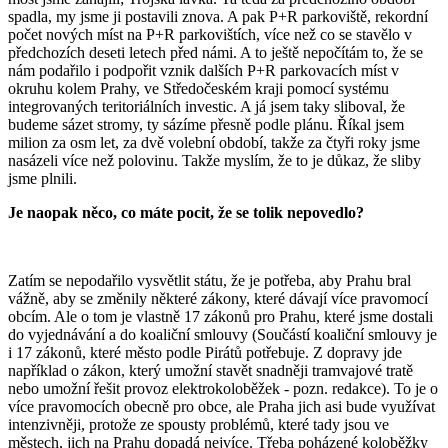
spadla, my jsme ji postavili znova. A pak P+R parkoviště, rekordní
počet nových míst na P+R parkovištích, více než co se stavělo v
předchozích deseti letech před námi. A to ještě nepočítám to, že se
nám podařilo i podpořit vznik dalších P+R parkovacích míst v
okruhu kolem Prahy, ve Středočeském kraji pomocí systému
integrovaných teritoriálních investic. A já jsem taky sliboval, že
budeme sázet stromy, ty sázíme přesně podle plánu. Říkal jsem
milion za osm let, za dvě volební období, takže za čtyři roky jsme
nasázeli více než polovinu. Takže myslím, že to je důkaz, že sliby
jsme plnili.
Je naopak něco, co máte pocit, že se tolik nepovedlo?
Zatím se nepodařilo vysvětlit státu, že je potřeba, aby Prahu bral
vážně, aby se změnily některé zákony, které dávají více pravomocí
obcím. Ale o tom je vlastně 17 zákonů pro Prahu, které jsme dostali
do vyjednávání a do koaliční smlouvy (Součástí koaliční smlouvy je
i 17 zákonů, které město podle Pirátů potřebuje. Z dopravy jde
například o zákon, který umožní stavět snadněji tramvajové tratě
nebo umožní řešit provoz elektrokoloběžek - pozn. redakce). To je o
více pravomocích obecně pro obce, ale Praha jich asi bude využívat
intenzivněji, protože ze spousty problémů, které tady jsou ve
městech, jich na Prahu dopadá nejvíce. Třeba poházené koloběžky