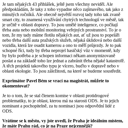
Je tam nějakých 43 přihlášek, ještě jsem všechny neviděl. Ale
předpokládám, že taky z toho vypadne něco zajímavého, tak jako z
minulých ročníků. Ale obecně největší rozvoj tady toho tak zvaně
smart city, to znamená využívání chytrých technologií ve městě, tak
je určitě v oblasti dopravy. To jsou umělé inteligence, co počítají
třeba auta nebo mobilní monitoring veřejných prostranství. To je o
tom, že my tady máme flotilu nějakých aut, ať už jsou to popeláři
nebo třeba další auta pražských služeb, nějaká úklidová nebo další
vozidla, která lze osadit kamerou a ono to měří průjezdy. Je to pak
schopné říci, tudy by třeba neprojel hasičský vůz v momentě, kdy
by bylo potřeba a je schopen informaci někam anonymizovaně
poslat a na základě toho lze jednat a zabránit třeba nějaké katastrofě.
A těch projektů takového typu je vícero, buďto v dopravě nebo v
oblasti ekologie. To jsou záležitosti, na které se budeme soustředit.
Exprimátor Pavel Bém se vrací na magistrát, můžete to
okomentovat?
Je to o tom, že se stal členem komise v oblasti protidrogové
problematiky, to je oblast, kterou má na starosti ODS. Je to jejich
nominant a pochopitelně, za tu nominaci jsou odpovědní lidé z
ODS.
Vrátíme se k městu, vy jste uvedl, že Praha je ideálním místem,
že máte Prahu rád, co je na Praze nejcennější?