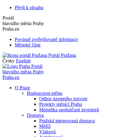
Přejít k obsahu
Portál
hlavního města Prahy
Praha.eu
Povinně zveřejňované informace
Městské části
Portál Pražana
Česky
English
Portál
hlavního města Prahy
Praha.eu
O Praze
Budoucnost města
Odbor územního rozvoje
Projekty měnící Prahu
Metodika spoluúčasti investorů
Doprava
Pražská integrovaná doprava
MHD
Vlaková