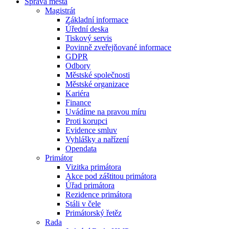
Správa města
Magistrát
Základní informace
Úřední deska
Tiskový servis
Povinně zveřejňované informace
GDPR
Odbory
Městské společnosti
Městské organizace
Kariéra
Finance
Uvádíme na pravou míru
Proti korupci
Evidence smluv
Vyhlášky a nařízení
Opendata
Primátor
Vizitka primátora
Akce pod záštitou primátora
Úřad primátora
Rezidence primátora
Stáli v čele
Primátorský řetěz
Rada