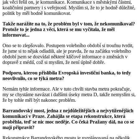
jak věci řešil on, je komunikace. Komunikace s městskými částmi,
koaličními partnery i s veřejností. Myslím si, že to je hodně důležité,
politik by měl hodně komunikovat.
Takže narážíte na to, že problém byl v tom, že nekomunikoval?
Protože to je jedna z věcí, která se mu vyčítala, že měl
informovat...
Ono se to zlepšovalo. Postupem volebního období si troufnu tvrdit,
že jsme si to nějak odladili, ale je pravda, že na začátku volebního
období jsem se dozvídal některé klíčové informace o změnách v
dopravě z médií, což si myslím, že není úplně dobře.
Podporu, kterou přislíbila Evropská investiční banka, to tedy
neovlivnilo, co se týká metra?
Nemám tyhle informace. Ale v tuto chvíli stavba metra pokračuje,
my se chystáme navázat i dalšími úseky metra D, takže nemyslím si,
že by tohle měl být nakonec problém.
Barrandovský most, jedna z nejdůležitějších a nejvytíženějších
komunikací v Praze. Zahájila se etapa rekonstrukce, která
proběhla, teď se nic moc neděje. Co čeká Pražany dál, na co se
mají připravit?
Rekonstrukce Barrandovského mostu je rozplánovaná na několik