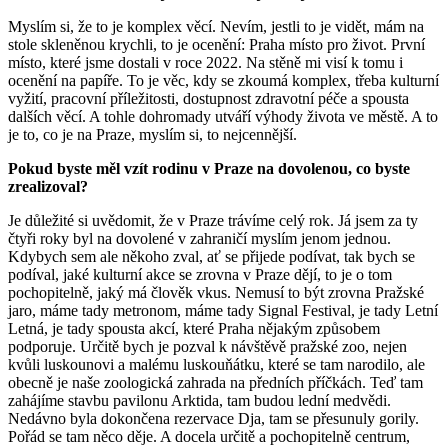
Myslím si, že to je komplex věcí. Nevím, jestli to je vidět, mám na
stole skleněnou krychli, to je ocenění: Praha místo pro život. První
místo, které jsme dostali v roce 2022. Na stěně mi visí k tomu i
ocenění na papíře. To je věc, kdy se zkoumá komplex, třeba kulturní
vyžití, pracovní příležitosti, dostupnost zdravotní péče a spousta
dalších věcí. A tohle dohromady utváří výhody života ve městě. A to
je to, co je na Praze, myslím si, to nejcennější.
Pokud byste měl vzít rodinu v Praze na dovolenou, co byste
zrealizoval?
Je důležité si uvědomit, že v Praze trávíme celý rok. Já jsem za ty
čtyři roky byl na dovolené v zahraničí myslím jenom jednou.
Kdybych sem ale někoho zval, ať se přijede podívat, tak bych se
podíval, jaké kulturní akce se zrovna v Praze dějí, to je o tom
pochopitelně, jaký má člověk vkus. Nemusí to být zrovna Pražské
jaro, máme tady metronom, máme tady Signal Festival, je tady Letní
Letná, je tady spousta akcí, které Praha nějakým způsobem
podporuje. Určitě bych je pozval k návštěvě pražské zoo, nejen
kvůli luskounovi a malému luskouňátku, které se tam narodilo, ale
obecně je naše zoologická zahrada na předních příčkách. Teď tam
zahájíme stavbu pavilonu Arktida, tam budou lední medvědi.
Nedávno byla dokončena rezervace Dja, tam se přesunuly gorily.
Pořád se tam něco děje. A docela určitě a pochopitelně centrum,