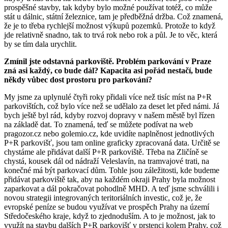
prospěšné stavby, tak kdyby bylo možné používat totéž, co může
stát u dálnic, státní železnice, tam je předběžná držba. Což znamená,
že je to třeba rychlejší možnost výkupů pozemků. Protože to když
jde relativně snadno, tak to trvá rok nebo rok a půl. Je to věc, která
by se tím dala urychlit.
Zmínil jste odstavná parkoviště. Problém parkování v Praze
zná asi každý, co bude dál? Kapacita asi pořád nestačí, bude
někdy vůbec dost prostoru pro parkování?
My jsme za uplynulé čtyři roky přidali více než tisíc míst na P+R
parkovištích, což bylo více než se udělalo za deset let před námi. Já
bych ještě byl rád, kdyby rozvoj dopravy v našem městě byl řízen
na základě dat. To znamená, teď se můžete podívat na web
pragozor.cz nebo golemio.cz, kde uvidíte naplněnost jednotlivých
P+R parkovišť, jsou tam online graficky zpracovaná data. Určitě se
chystáme ale přidávat další P+R parkoviště. Třeba na Zličíně se
chystá, kousek dál od nádraží Veleslavín, na tramvajové trati, na
konečné má být parkovací dům. Tohle jsou záležitosti, kde budeme
přidávat parkoviště tak, aby na každém okraji Prahy byla možnost
zaparkovat a dál pokračovat pohodlně MHD. A teď jsme schválili i
novou strategii integrovaných teritoriálních investic, což je, že
evropské peníze se budou využívat ve prospěch Prahy na území
Středočeského kraje, když to zjednoduším. A to je možnost, jak to
využít na stavbu dalších P+R parkovišť v prstenci kolem Prahy, což