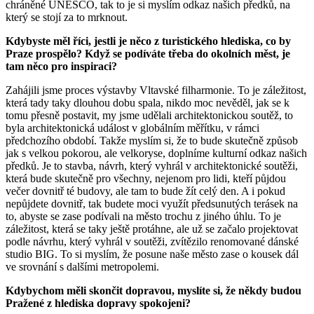
chráněné UNESCO, tak to je si myslím odkaz našich předků, na
který se stojí za to mrknout.
Kdybyste měl říci, jestli je něco z turistického hlediska, co by
Praze prospělo? Když se podíváte třeba do okolních měst, je
tam něco pro inspiraci?
Zahájili jsme proces výstavby Vltavské filharmonie. To je záležitost,
která tady taky dlouhou dobu spala, nikdo moc nevěděl, jak se k
tomu přesně postavit, my jsme udělali architektonickou soutěž, to
byla architektonická událost v globálním měřítku, v rámci
předchozího období. Takže myslím si, že to bude skutečně způsob
jak s velkou pokorou, ale velkoryse, doplníme kulturní odkaz našich
předků. Je to stavba, návrh, který vyhrál v architektonické soutěži,
která bude skutečně pro všechny, nejenom pro lidi, kteří půjdou
večer dovnitř té budovy, ale tam to bude žít celý den. A i pokud
nepůjdete dovnitř, tak budete moci využít předsunutých terásek na
to, abyste se zase podívali na město trochu z jiného úhlu. To je
záležitost, která se taky ještě protáhne, ale už se začalo projektovat
podle návrhu, který vyhrál v soutěži, zvítězilo renomované dánské
studio BIG. To si myslím, že posune naše město zase o kousek dál
ve srovnání s dalšími metropolemi.
Kdybychom měli skončit dopravou, myslíte si, že někdy budou
Pražené z hlediska dopravy spokojeni?