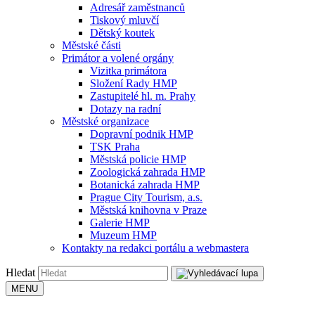
Adresář zaměstnanců
Tiskový mluvčí
Dětský koutek
Městské části
Primátor a volené orgány
Vizitka primátora
Složení Rady HMP
Zastupitelé hl. m. Prahy
Dotazy na radní
Městské organizace
Dopravní podnik HMP
TSK Praha
Městská policie HMP
Zoologická zahrada HMP
Botanická zahrada HMP
Prague City Tourism, a.s.
Městská knihovna v Praze
Galerie HMP
Muzeum HMP
Kontakty na redakci portálu a webmastera
Hledat
MENU