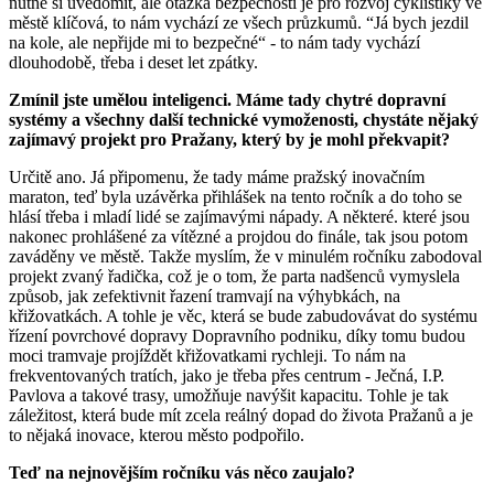
nutné si uvědomit, ale otázka bezpečnosti je pro rozvoj cyklistiky ve
městě klíčová, to nám vychází ze všech průzkumů. “Já bych jezdil
na kole, ale nepřijde mi to bezpečné“ - to nám tady vychází
dlouhodobě, třeba i deset let zpátky.
Zmínil jste umělou inteligenci. Máme tady chytré dopravní
systémy a všechny další technické vymoženosti, chystáte nějaký
zajímavý projekt pro Pražany, který by je mohl překvapit?
Určitě ano. Já připomenu, že tady máme pražský inovačním
maraton, teď byla uzávěrka přihlášek na tento ročník a do toho se
hlásí třeba i mladí lidé se zajímavými nápady. A některé. které jsou
nakonec prohlášené za vítězné a projdou do finále, tak jsou potom
zaváděny ve městě. Takže myslím, že v minulém ročníku zabodoval
projekt zvaný řadička, což je o tom, že parta nadšenců vymyslela
způsob, jak zefektivnit řazení tramvají na výhybkách, na
křižovatkách. A tohle je věc, která se bude zabudovávat do systému
řízení povrchové dopravy Dopravního podniku, díky tomu budou
moci tramvaje projíždět křižovatkami rychleji. To nám na
frekventovaných tratích, jako je třeba přes centrum - Ječná, I.P.
Pavlova a takové trasy, umožňuje navýšit kapacitu. Tohle je tak
záležitost, která bude mít zcela reálný dopad do života Pražanů a je
to nějaká inovace, kterou město podpořilo.
Teď na nejnovějším ročníku vás něco zaujalo?