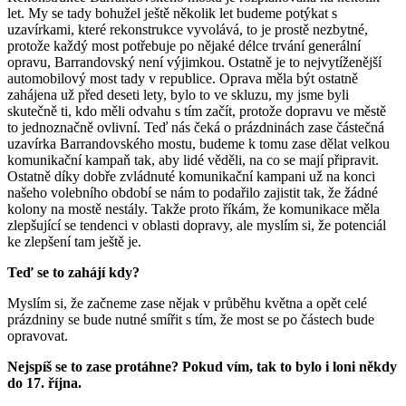
let. My se tady bohužel ještě několik let budeme potýkat s
uzavírkami, které rekonstrukce vyvolává, to je prostě nezbytné,
protože každý most potřebuje po nějaké délce trvání generální
opravu, Barrandovský není výjimkou. Ostatně je to nejvytíženější
automobilový most tady v republice. Oprava měla být ostatně
zahájena už před deseti lety, bylo to ve skluzu, my jsme byli
skutečně ti, kdo měli odvahu s tím začít, protože dopravu ve městě
to jednoznačně ovlivní. Teď nás čeká o prázdninách zase částečná
uzavírka Barrandovského mostu, budeme k tomu zase dělat velkou
komunikační kampaň tak, aby lidé věděli, na co se mají připravit.
Ostatně díky dobře zvládnuté komunikační kampani už na konci
našeho volebního období se nám to podařilo zajistit tak, že žádné
kolony na mostě nestály. Takže proto říkám, že komunikace měla
zlepšující se tendenci v oblasti dopravy, ale myslím si, že potenciál
ke zlepšení tam ještě je.
Teď se to zahájí kdy?
Myslím si, že začneme zase nějak v průběhu května a opět celé
prázdniny se bude nutné smířit s tím, že most se po částech bude
opravovat.
Nejspíš se to zase protáhne? Pokud vím, tak to bylo i loni někdy
do 17. října.