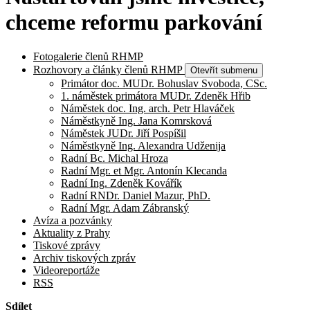
chceme reformu parkování
Fotogalerie členů RHMP
Rozhovory a články členů RHMP
Otevřít submenu
Primátor doc. MUDr. Bohuslav Svoboda, CSc.
1. náměstek primátora MUDr. Zdeněk Hřib
Náměstek doc. Ing. arch. Petr Hlaváček
Náměstkyně Ing. Jana Komrsková
Náměstek JUDr. Jiří Pospíšil
Náměstkyně Ing. Alexandra Udženija
Radní Bc. Michal Hroza
Radní Mgr. et Mgr. Antonín Klecanda
Radní Ing. Zdeněk Kovářík
Radní RNDr. Daniel Mazur, PhD.
Radní Mgr. Adam Zábranský
Avíza a pozvánky
Aktuality z Prahy
Tiskové zprávy
Archiv tiskových zpráv
Videoreportáže
RSS
Sdílet