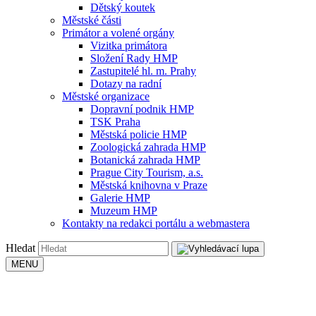
Dětský koutek
Městské části
Primátor a volené orgány
Vizitka primátora
Složení Rady HMP
Zastupitelé hl. m. Prahy
Dotazy na radní
Městské organizace
Dopravní podnik HMP
TSK Praha
Městská policie HMP
Zoologická zahrada HMP
Botanická zahrada HMP
Prague City Tourism, a.s.
Městská knihovna v Praze
Galerie HMP
Muzeum HMP
Kontakty na redakci portálu a webmastera
Hledat
MENU