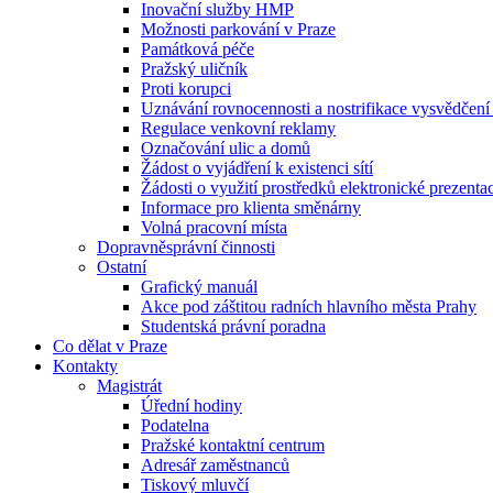
Inovační služby HMP
Možnosti parkování v Praze
Památková péče
Pražský uličník
Proti korupci
Uznávání rovnocennosti a nostrifikace vysvědčen
Regulace venkovní reklamy
Označování ulic a domů
Žádost o vyjádření k existenci sítí
Žádosti o využití prostředků elektronické prezenta
Informace pro klienta směnárny
Volná pracovní místa
Dopravněsprávní činnosti
Ostatní
Grafický manuál
Akce pod záštitou radních hlavního města Prahy
Studentská právní poradna
Co dělat v Praze
Kontakty
Magistrát
Úřední hodiny
Podatelna
Pražské kontaktní centrum
Adresář zaměstnanců
Tiskový mluvčí