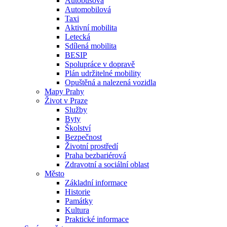
Autobusová
Automobilová
Taxi
Aktivní mobilita
Letecká
Sdílená mobilita
BESIP
Spolupráce v dopravě
Plán udržitelné mobility
Opuštěná a nalezená vozidla
Mapy Prahy
Život v Praze
Služby
Byty
Školství
Bezpečnost
Životní prostředí
Praha bezbariérová
Zdravotní a sociální oblast
Město
Základní informace
Historie
Památky
Kultura
Praktické informace