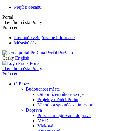
Přejít k obsahu
Portál
hlavního města Prahy
Praha.eu
Povinně zveřejňované informace
Městské části
Portál Pražana
Česky
English
Portál
hlavního města Prahy
Praha.eu
O Praze
Budoucnost města
Odbor územního rozvoje
Projekty měnící Prahu
Metodika spoluúčasti investorů
Doprava
Pražská integrovaná doprava
MHD
Vlaková