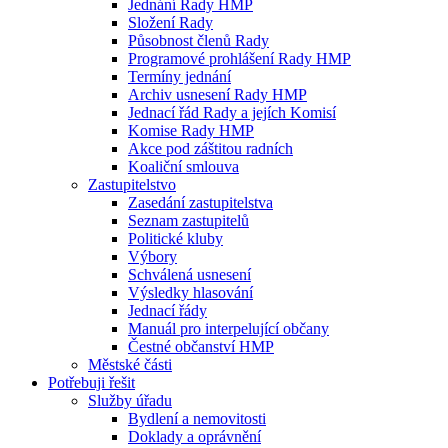
Jednání Rady HMP
Složení Rady
Působnost členů Rady
Programové prohlášení Rady HMP
Termíny jednání
Archiv usnesení Rady HMP
Jednací řád Rady a jejích Komisí
Komise Rady HMP
Akce pod záštitou radních
Koaliční smlouva
Zastupitelstvo
Zasedání zastupitelstva
Seznam zastupitelů
Politické kluby
Výbory
Schválená usnesení
Výsledky hlasování
Jednací řády
Manuál pro interpelující občany
Čestné občanství HMP
Městské části
Potřebuji řešit
Služby úřadu
Bydlení a nemovitosti
Doklady a oprávnění