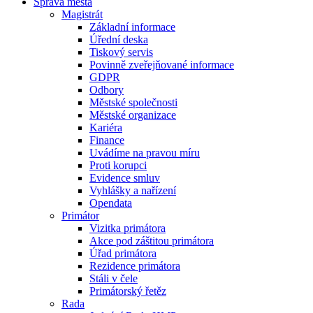
Správa města
Magistrát
Základní informace
Úřední deska
Tiskový servis
Povinně zveřejňované informace
GDPR
Odbory
Městské společnosti
Městské organizace
Kariéra
Finance
Uvádíme na pravou míru
Proti korupci
Evidence smluv
Vyhlášky a nařízení
Opendata
Primátor
Vizitka primátora
Akce pod záštitou primátora
Úřad primátora
Rezidence primátora
Stáli v čele
Primátorský řetěz
Rada