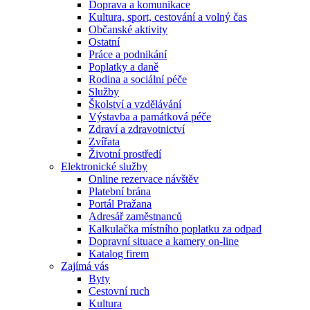
Doprava a komunikace
Kultura, sport, cestování a volný čas
Občanské aktivity
Ostatní
Práce a podnikání
Poplatky a daně
Rodina a sociální péče
Služby
Školství a vzdělávání
Výstavba a památková péče
Zdraví a zdravotnictví
Zvířata
Životní prostředí
Elektronické služby
Online rezervace návštěv
Platební brána
Portál Pražana
Adresář zaměstnanců
Kalkulačka místního poplatku za odpad
Dopravní situace a kamery on-line
Katalog firem
Zajímá vás
Byty
Cestovní ruch
Kultura