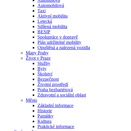
Autobusová
Automobilová
Taxi
Aktivní mobilita
Letecká
Sdílená mobilita
BESIP
Spolupráce v dopravě
Plán udržitelné mobility
Opuštěná a nalezená vozidla
Mapy Prahy
Život v Praze
Služby
Byty
Školství
Bezpečnost
Životní prostředí
Praha bezbariérová
Zdravotní a sociální oblast
Město
Základní informace
Historie
Památky
Kultura
Praktické informace