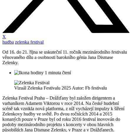
X
hudba
zelenka festival
Od 16. do 21. října se uskuteční 11. ročník mezinárodního festivalu
věnovaného dílu a osobnosti barokního génia Jana Dismase
Zelenky.
1 minuta čtení
Vizuál Zelenka Festivalu 2025 Autor: Fb festivalu
Zelenka Festival Praha – Drážďany byl založen dirigentem a
varhaníkem Adamem Viktorou v roce 2014. Na české hudební
scéně tak vznikla nová platforma, z níž vycházejí impulzy k šíření
Zelenkovy hudby ve světě. Po dvou ročnících 2014 a 2015
konaných pouze v Praze byl od roku 2016 festival inovován do
podoby mezinárodního projektu s koncerty v obou hlavních
působištích Jana Dismase Zelenky, v Praze a v Drážďanech.