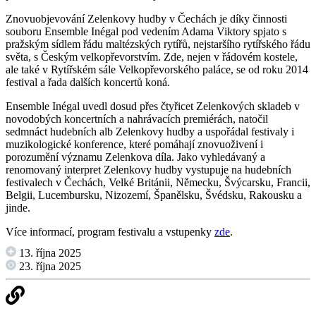
Znovuobjevování Zelenkovy hudby v Čechách je díky činnosti
souboru Ensemble Inégal pod vedením Adama Viktory spjato s
pražským sídlem řádu maltézských rytířů, nejstaršího rytířského řádu
světa, s Českým velkopřevorstvím. Zde, nejen v řádovém kostele,
ale také v Rytířském sále Velkopřevorského paláce, se od roku 2014
festival a řada dalších koncertů koná.
Ensemble Inégal uvedl dosud přes čtyřicet Zelenkových skladeb v
novodobých koncertních a nahrávacích premiérách, natočil
sedmnáct hudebních alb Zelenkovy hudby a uspořádal festivaly i
muzikologické konference, které pomáhají znovuoživení i
porozumění významu Zelenkova díla. Jako vyhledávaný a
renomovaný interpret Zelenkovy hudby vystupuje na hudebních
festivalech v Čechách, Velké Británii, Německu, Švýcarsku, Francii,
Belgii, Lucembursku, Nizozemí, Španělsku, Švédsku, Rakousku a
jinde.
Více informací, program festivalu a vstupenky
zde
.
13. října 2025
23. října 2025