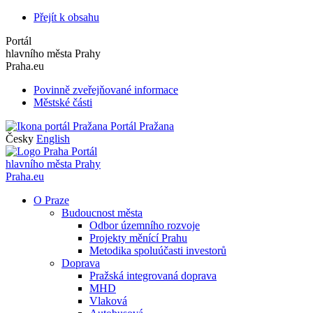
Přejít k obsahu
Portál
hlavního města Prahy
Praha.eu
Povinně zveřejňované informace
Městské části
Portál Pražana
Česky
English
Portál
hlavního města Prahy
Praha.eu
O Praze
Budoucnost města
Odbor územního rozvoje
Projekty měnící Prahu
Metodika spoluúčasti investorů
Doprava
Pražská integrovaná doprava
MHD
Vlaková