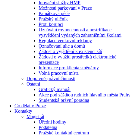
Inovační služby HMP
Možnosti parkování v Praze
Památková péče
Pražský uličník
Proti korupci
Uznávání rovnocennosti a nostrifikace
vysvědčení vydaných zahraničními školami
Regulace venkovní reklamy
Označování ulic a domů
Žádost o vyjádření k existenci sítí
Žádosti o využití prostředků elektronické
prezentace
Informace pro klienta směnárny
Volná pracovní místa
Dopravněsprávní činnosti
Ostatní
Grafický manuál
Akce pod záštitou radních hlavního města Prahy
Studentská právní poradna
Co dělat v Praze
Kontakty
Magistrát
Úřední hodiny
Podatelna
Pražské kontaktní centrum