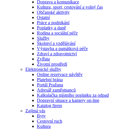
Doprava a komunikace
Kultura, sport, cestování a volný čas
Občanské aktivity
Ostatní
Práce a podnikání
Poplatky a daně
Rodina a sociální péče
Služby
Školství a vzdělávání
Výstavba a památková péče
Zdraví a zdravotnictví
Zvířata
Životní prostředí
Elektronické služby
Online rezervace návštěv
Platební brána
Portál Pražana
Adresář zaměstnanců
Kalkulačka místního poplatku za odpad
Dopravní situace a kamery on-line
Katalog firem
Zajímá vás
Byty
Cestovní ruch
Kultura