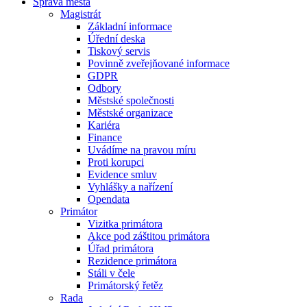
Správa města
Magistrát
Základní informace
Úřední deska
Tiskový servis
Povinně zveřejňované informace
GDPR
Odbory
Městské společnosti
Městské organizace
Kariéra
Finance
Uvádíme na pravou míru
Proti korupci
Evidence smluv
Vyhlášky a nařízení
Opendata
Primátor
Vizitka primátora
Akce pod záštitou primátora
Úřad primátora
Rezidence primátora
Stáli v čele
Primátorský řetěz
Rada