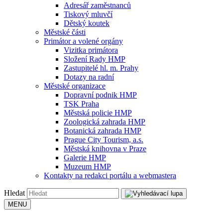
Adresář zaměstnanců
Tiskový mluvčí
Dětský koutek
Městské části
Primátor a volené orgány
Vizitka primátora
Složení Rady HMP
Zastupitelé hl. m. Prahy
Dotazy na radní
Městské organizace
Dopravní podnik HMP
TSK Praha
Městská policie HMP
Zoologická zahrada HMP
Botanická zahrada HMP
Prague City Tourism, a.s.
Městská knihovna v Praze
Galerie HMP
Muzeum HMP
Kontakty na redakci portálu a webmastera
Hledat
MENU