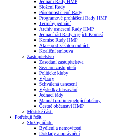
Jednání Rady HMP
Složení Rady
Působnost členů Rady
Programové prohlášení Rady HMP
Termíny jednání
Archiv usnesení Rady HMP
Jednací řád Rady a jejích Komisí
Komise Rady HMP
Akce pod záštitou radních
Koaliční smlouva
Zastupitelstvo
Zasedání zastupitelstva
Seznam zastupitelů
Politické kluby
Výbory
Schválená usnesení
Výsledky hlasování
Jednací řády
Manuál pro interpelující občany
Čestné občanství HMP
Městské části
Potřebuji řešit
Služby úřadu
Bydlení a nemovitosti
Doklady a oprávnění