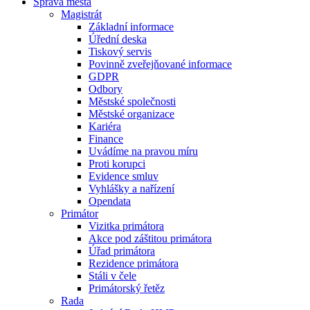
Správa města
Magistrát
Základní informace
Úřední deska
Tiskový servis
Povinně zveřejňované informace
GDPR
Odbory
Městské společnosti
Městské organizace
Kariéra
Finance
Uvádíme na pravou míru
Proti korupci
Evidence smluv
Vyhlášky a nařízení
Opendata
Primátor
Vizitka primátora
Akce pod záštitou primátora
Úřad primátora
Rezidence primátora
Stáli v čele
Primátorský řetěz
Rada