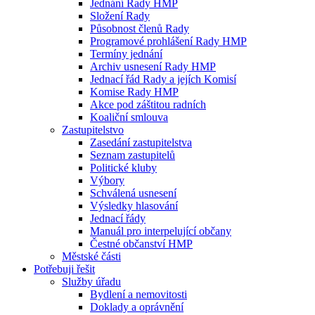
Jednání Rady HMP
Složení Rady
Působnost členů Rady
Programové prohlášení Rady HMP
Termíny jednání
Archiv usnesení Rady HMP
Jednací řád Rady a jejích Komisí
Komise Rady HMP
Akce pod záštitou radních
Koaliční smlouva
Zastupitelstvo
Zasedání zastupitelstva
Seznam zastupitelů
Politické kluby
Výbory
Schválená usnesení
Výsledky hlasování
Jednací řády
Manuál pro interpelující občany
Čestné občanství HMP
Městské části
Potřebuji řešit
Služby úřadu
Bydlení a nemovitosti
Doklady a oprávnění