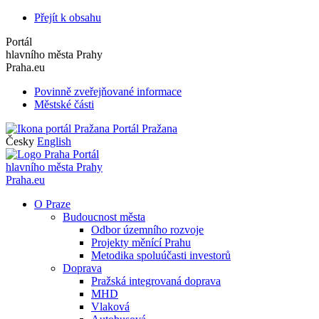
Přejít k obsahu
Portál
hlavního města Prahy
Praha.eu
Povinně zveřejňované informace
Městské části
Portál Pražana
Česky
English
Portál
hlavního města Prahy
Praha.eu
O Praze
Budoucnost města
Odbor územního rozvoje
Projekty měnící Prahu
Metodika spoluúčasti investorů
Doprava
Pražská integrovaná doprava
MHD
Vlaková