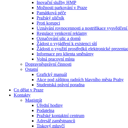
Inovační služby HMP
Možnosti parkování v Praze
Památková péče
Pražský uličník
Proti korupci
Uznávání rovnocennosti a nostrifikace vysvědčen
Regulace venkovní reklamy
Označování ulic a domů
Žádost o vyjádření k existenci sítí
Žádosti o využití prostředků elektronické prezenta
Informace pro klienta směnárny
Volná pracovní místa
Dopravněsprávní činnosti
Ostatní
Grafický manuál
Akce pod záštitou radních hlavního města Prahy
Studentská právní poradna
Co dělat v Praze
Kontakty
Magistrát
Úřední hodiny
Podatelna
Pražské kontaktní centrum
Adresář zaměstnanců
Tiskový mluvčí