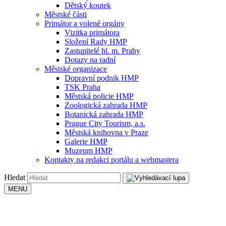
Dětský koutek
Městské části
Primátor a volené orgány
Vizitka primátora
Složení Rady HMP
Zastupitelé hl. m. Prahy
Dotazy na radní
Městské organizace
Dopravní podnik HMP
TSK Praha
Městská policie HMP
Zoologická zahrada HMP
Botanická zahrada HMP
Prague City Tourism, a.s.
Městská knihovna v Praze
Galerie HMP
Muzeum HMP
Kontakty na redakci portálu a webmastera
Hledat
MENU