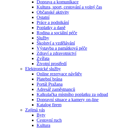
Doprava a komunikace
Kultura, sport, cestování a volný čas
Občanské aktivity
Ostatní
Práce a podnikání
Poplatky a daně
Rodina a sociální péče
Služby
Školství a vzdělávání
Výstavba a památková péče
Zdraví a zdravotnictví
Zvířata
Životní prostředí
Elektronické služby
Online rezervace návštěv
Platební brána
Portál Pražana
Adresář zaměstnanců
Kalkulačka místního poplatku za odpad
Dopravní situace a kamery on-line
Katalog firem
Zajímá vás
Byty
Cestovní ruch
Kultura