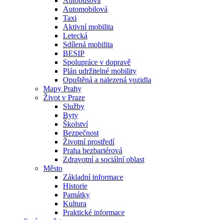
Autobusová
Automobilová
Taxi
Aktivní mobilita
Letecká
Sdílená mobilita
BESIP
Spolupráce v dopravě
Plán udržitelné mobility
Opuštěná a nalezená vozidla
Mapy Prahy
Život v Praze
Služby
Byty
Školství
Bezpečnost
Životní prostředí
Praha bezbariérová
Zdravotní a sociální oblast
Město
Základní informace
Historie
Památky
Kultura
Praktické informace