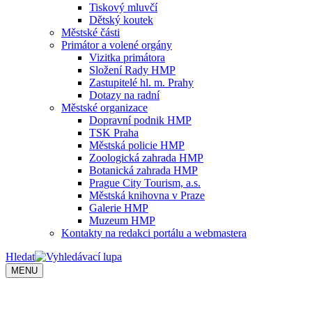
Tiskový mluvčí
Dětský koutek
Městské části
Primátor a volené orgány
Vizitka primátora
Složení Rady HMP
Zastupitelé hl. m. Prahy
Dotazy na radní
Městské organizace
Dopravní podnik HMP
TSK Praha
Městská policie HMP
Zoologická zahrada HMP
Botanická zahrada HMP
Prague City Tourism, a.s.
Městská knihovna v Praze
Galerie HMP
Muzeum HMP
Kontakty na redakci portálu a webmastera
Hledat
MENU