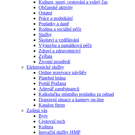
Kultura, sport, cestování a volný čas
Občanské aktivity
Ostatní
Práce a podnikání
Poplatky a daně
Rodina a sociální péče
Služby
Školství a vzdělávání
Výstavba a památková péče
Zdraví a zdravotnictví
Zvířata
Životní prostředí
Elektronické služby
Online rezervace návštěv
Platební brána
Portál Pražana
Adresář zaměstnanců
Kalkulačka místního poplatku za odpad
Dopravní situace a kamery on-line
Katalog firem
Zajímá vás
Byty
Cestovní ruch
Kultura
Inovační služby HMP