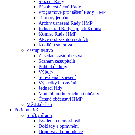
Složení Rady
Působnost členů Rady
Programové prohlášení Rady HMP
Termíny jednání
Archiv usnesení Rady HMP
Jednací řád Rady a jejích Komisí
Komise Rady HMP
Akce pod záštitou radních
Koaliční smlouva
Zastupitelstvo
Zasedání zastupitelstva
Seznam zastupitelů
Politické kluby
Výbory
Schválená usnesení
Výsledky hlasování
Jednací řády
Manuál pro interpelující občany
Čestné občanství HMP
Městské části
Potřebuji řešit
Služby úřadu
Bydlení a nemovitosti
Doklady a oprávnění
Doprava a komunikace