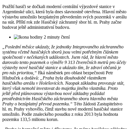
Pražští hasiči se dočkali moderní centrální výjezdové stanice v
Argentinské ulici, která byla dnes slavnostně otevřena. Hlavní město
výstavbu umožnilo bezplatným převedením svých pozemků v areálu
na stát. Příští rok zde Hasičský záchranný sbor hl. m. Prahy začne
budovat ještě administrativní budovu.
2 minuty čtení
„Poslední měsíce ukázaly, že jednotky Integrovaného záchranného
systému včetně hasičských sborů jsou velmi potřebným článkem
společnosti v nečekaných událostech. Jsem rád, že hlavní město
darovalo tento pozemek o výměře 9 313 čtverečních metrů pro účely
výstavby nové hasičské stanice a ukázalo tím, že zdraví občanů je
pro nás prioritou,“
říká náměstek pro oblast bezpečnosti Petr
Hlubuček a dodává:
„Praha byla dlouhodobě vlastníkem
hasičského areálu v Holešovicích. Naopak základnu provozuje stát,
který však nemohl investovat do majetku jiného vlastníka. Proto
ještě před plánovanou výstavbou nové základny požádal
prostřednictvím Hasičského záchranného sboru hlavního města
Prahy o bezúplatný převod pozemku.“
Této žádosti Zastupitelstvo
hl. m. Prahy vyhovělo, čímž stavbu nové moderní hasičské stanice
umožnilo. Podle znaleckého posudku z roku 2013 byla hodnota
pozemku 133,5 milionu korun.