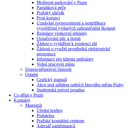
Možnosti parkování v Praze
Památková péče
Pražský uličník
Proti korupci
Uznávání rovnocennosti a nostrifikace
vysvědčení vydaných zahraničními školami
Regulace venkovní reklamy
Označování ulic a domů
Žádost o vyjádření k existenci sítí
Žádosti o využití prostředků elektronické
prezentace
Informace pro klienta směnárny
Volná pracovní místa
Dopravněsprávní činnosti
Ostatní
Grafický manuál
Akce pod záštitou radních hlavního města Prahy
Studentská právní poradna
Co dělat v Praze
Kontakty
Magistrát
Úřední hodiny
Podatelna
Pražské kontaktní centrum
Adresář zaměstnanců