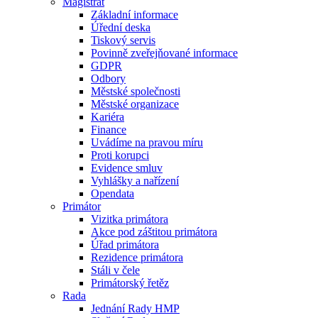
Magistrát
Základní informace
Úřední deska
Tiskový servis
Povinně zveřejňované informace
GDPR
Odbory
Městské společnosti
Městské organizace
Kariéra
Finance
Uvádíme na pravou míru
Proti korupci
Evidence smluv
Vyhlášky a nařízení
Opendata
Primátor
Vizitka primátora
Akce pod záštitou primátora
Úřad primátora
Rezidence primátora
Stáli v čele
Primátorský řetěz
Rada
Jednání Rady HMP