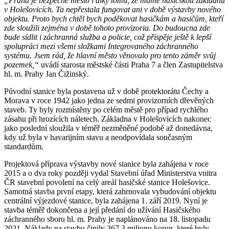
„Praha je bezpečné město i díky tomu, že máme hasičskou základnu
v Holešovicích. Ta nepřestala fungovat ani v době výstavby nového
objektu. Proto bych chtěl bych poděkovat hasičkám a hasičům, kteří
zde sloužili zejména v době tohoto provizoria. Do budoucna zde
bude sídlit i záchranná služba a policie, což přispěje ještě k lepší
spolupráci mezi všemi složkami Integrovaného záchranného
systému. Jsem rád, že hlavní město věnovalo pro tento záměr svůj
pozemek,“
uvádí starosta městské části Praha 7 a člen Zastupitelstva
hl. m. Prahy Jan Čižinský.
Původní stanice byla postavena už v době protektorátu Čechy a
Morava v roce 1942 jako jedna ze sedmi provizorních dřevěných
staveb. Ty byly rozmístěny po celém městě pro případ rychlého
zásahu při hrozících náletech. Základna v Holešovicích nakonec
jako poslední sloužila v téměř nezměněné podobě až donedávna,
kdy už byla v havarijním stavu a neodpovídala současným
standardům.
Projektová příprava výstavby nové stanice byla zahájena v roce
2015 a o dva roky později vydal Stavební úřad Ministerstva vnitra
ČR stavební povolení na celý areál hasičské stanice Holešovice.
Samotná stavba první etapy, která zahrnovala vybudování objektu
centrální výjezdové stanice, byla zahájena 1. září 2019. Nyní je
stavba téměř dokončena a její předání do užívání Hasičského
záchranného sboru hl. m. Prahy je naplánováno na 18. listopadu
2021. Náklady na stavbu činily 367,3 milionu korun, které byly