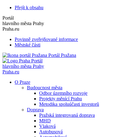
Přejít k obsahu
Portál
hlavního města Prahy
Praha.eu
Povinně zveřejňované informace
Městské části
Portál Pražana
Portál
hlavního města Prahy
Praha.eu
O Praze
Budoucnost města
Odbor územního rozvoje
Projekty měnící Prahu
Metodika spoluúčasti investorů
Doprava
Pražská integrovaná doprava
MHD
Vlaková
Autobusová