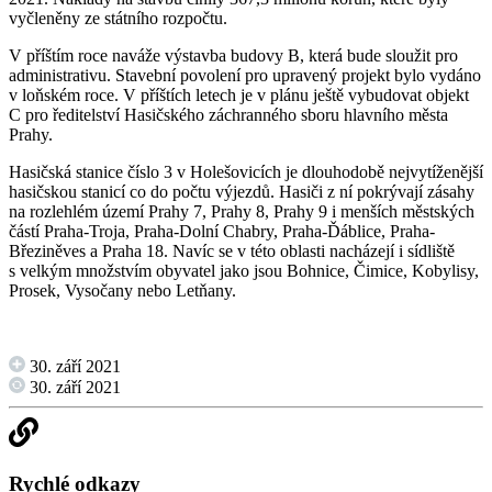
vyčleněny ze státního rozpočtu.
V příštím roce naváže výstavba budovy B, která bude sloužit pro
administrativu. Stavební povolení pro upravený projekt bylo vydáno
v loňském roce. V příštích letech je v plánu ještě vybudovat objekt
C pro ředitelství Hasičského záchranného sboru hlavního města
Prahy.
Hasičská stanice číslo 3 v Holešovicích je dlouhodobě nejvytíženější
hasičskou stanicí co do počtu výjezdů. Hasiči z ní pokrývají zásahy
na rozlehlém území Prahy 7, Prahy 8, Prahy 9 i menších městských
částí Praha-Troja, Praha-Dolní Chabry, Praha-Ďáblice, Praha-
Březiněves a Praha 18. Navíc se v této oblasti nacházejí i sídliště
s velkým množstvím obyvatel jako jsou Bohnice, Čimice, Kobylisy,
Prosek, Vysočany nebo Letňany.
30. září 2021
30. září 2021
Rychlé odkazy