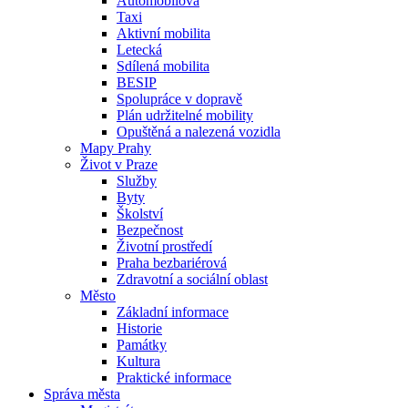
Automobilová
Taxi
Aktivní mobilita
Letecká
Sdílená mobilita
BESIP
Spolupráce v dopravě
Plán udržitelné mobility
Opuštěná a nalezená vozidla
Mapy Prahy
Život v Praze
Služby
Byty
Školství
Bezpečnost
Životní prostředí
Praha bezbariérová
Zdravotní a sociální oblast
Město
Základní informace
Historie
Památky
Kultura
Praktické informace
Správa města