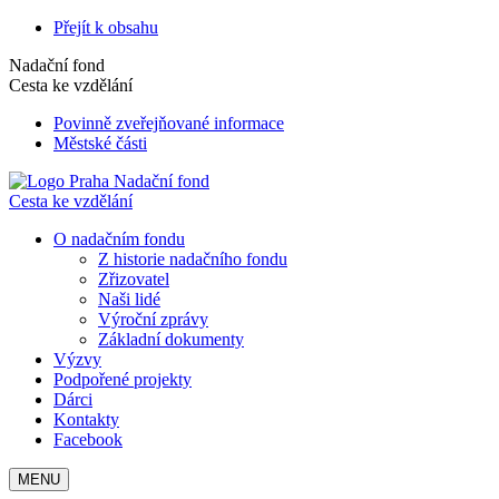
Přejít k obsahu
Nadační fond
Cesta ke vzdělání
Povinně zveřejňované informace
Městské části
Nadační fond
Cesta ke vzdělání
O nadačním fondu
Z historie nadačního fondu
Zřizovatel
Naši lidé
Výroční zprávy
Základní dokumenty
Výzvy
Podpořené projekty
Dárci
Kontakty
Facebook
MENU