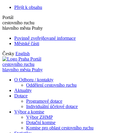
Přejít k obsahu
Portál
cestovního ruchu
hlavního města Prahy
Povinně zveřejňované informace
Městské části
Česky
English
Portál
cestovního ruchu
hlavního města Prahy
O Odboru / kontakty
Oddělení cestovního ruchu
Aktuality
Dotace
Programové dotace
Individuální účelové dotace
Výbor a komise
Výbor ZHMP
Dotační komise
Komise pro oblast cestovního ruchu