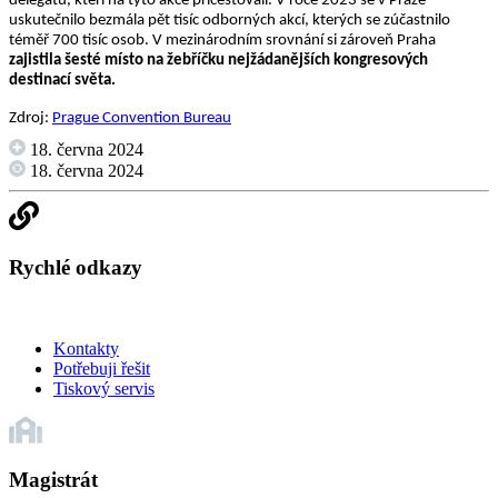
delegátů, kteří na tyto akce přicestovali. V roce 2023 se v Praze
uskutečnilo bezmála pět tisíc odborných akcí, kterých se zúčastnilo
téměř 700 tisíc osob. V mezinárodním srovnání si zároveň Praha
zajistila šesté místo na žebříčku nejžádanějších kongresových
destinací světa.
Zdroj:
Prague Convention Bureau
18. června 2024
18. června 2024
Rychlé odkazy
Kontakty
Potřebuji řešit
Tiskový servis
Magistrát